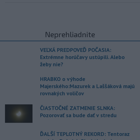
Neprehliadnite
VEĽKÁ PREDPOVEĎ POČASIA:
Extrémne horúčavy ustúpili. Alebo
žeby nie?
HRABKO o výhode
Majerského:Mazurek a Laššáková majú
rovnakých voličov
ČIASTOČNÉ ZATMENIE SLNKA:
Pozorovať sa bude dať v stredu
ĎALŠÍ TEPLOTNÝ REKORD: Tentoraz