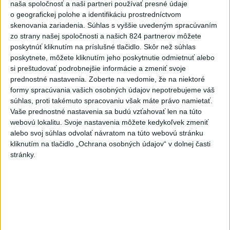
prevádzkovanie ambulancií záchrannej zdravotnej služby (ZZS). Na
naša spoločnosť a naši partneri používať presné údaje
odbornej úrovni ho chce predstaviť v krátkom čase.
o geografickej polohe a identifikáciu prostredníctvom
skenovania zariadenia. Súhlas s vyššie uvedeným spracúvaním
zo strany našej spoločnosti a našich 824 partnerov môžete
Viac
Videá a prenosy TASR TV
poskytnúť kliknutím na príslušné tlačidlo. Skôr než súhlas
poskytnete, môžete kliknutím jeho poskytnutie odmietnuť alebo
si preštudovať podrobnejšie informácie a zmeniť svoje
Deväť Slovákov zabojuje na ME v Paríži
prednostné nastavenia.
Zoberte na vedomie, že na niektoré
o čo najlepšie výsledky
formy spracúvania vašich osobných údajov nepotrebujeme váš
súhlas, proti takémuto spracovaniu však máte právo namietať.
Viac
Vaše prednostné nastavenia sa budú vzťahovať len na túto
Najčítanejšie
webovú lokalitu. Svoje nastavenia môžete kedykoľvek zmeniť
alebo svoj súhlas odvolať návratom na túto webovú stránku
6h
24h
7d
kliknutím na tlačidlo „Ochrana osobných údajov“ v dolnej časti
stránky.
DRÁMA V PARLAMENTE: Poslankyňa
1
hádzala do premiéra vajíčka
2
Festival Lovestream 2026 pokračuje, druhý deň zakončil
Robbie Williams