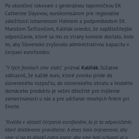
Po ukončení rokovaní s generálnou tajomníčkou EK
Catherine Dayovou, eurokomisárom pre regionálne
záležitosti Johannesom Hahnom a podpredsedom EK
Marošom Šefčovičom, Kaliňák uviedol, že najdôležitejšie
odporúčanie, ktoré sa mu zo strany komisie dostalo, bolo
to, aby Slovensko zvyšovalo administratívnu kapacitu v
čerpaní eurofondov.
"V tých fondoch sme slabí,"
priznal
Kaliňák.
Súčasne
zdôraznil, že každé euro, ktoré zvonku príde do
slovenského rozpočtu, do slovenského obratu a hrubého
domáceho produktu je veľmi dôležité pre zvýšenie
zamestnanosti u nás a pre udržanie mnohých firiem pri
živote.
"Kvalita v oblasti čerpania eurofondov, to je to odporúčanie,
ktoré dostávame pravidelne. A dnes bolo zvýraznené, aby
sme si na to dávali extra pozor, aby sme boli schopní aj v