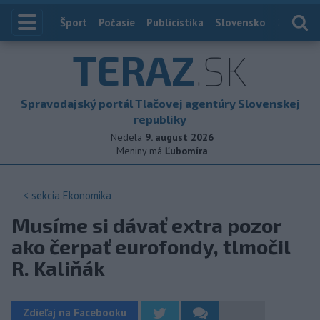
Index
Šport
Počasie
Publicistika
Slovensko
Zahranič
TERAZ
.SK
Spravodajský portál Tlačovej agentúry Slovenskej
republiky
Nedela
9. august 2026
Meniny má
Ľubomíra
< sekcia
Ekonomika
Musíme si dávať extra pozor
ako čerpať eurofondy, tlmočil
R. Kaliňák
Zdieľaj na Facebooku