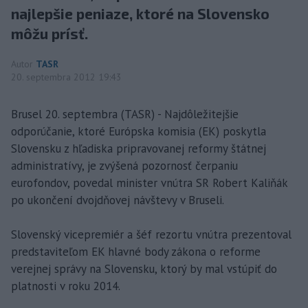
najlepšie peniaze, ktoré na Slovensko
môžu prísť.
Autor
TASR
20. septembra 2012 19:43
Brusel 20. septembra (TASR) - Najdôležitejšie
odporúčanie, ktoré Európska komisia (EK) poskytla
Slovensku z hľadiska pripravovanej reformy štátnej
administratívy, je zvýšená pozornosť čerpaniu
eurofondov, povedal minister vnútra SR Robert Kaliňák
po ukončení dvojdňovej návštevy v Bruseli.
Slovenský vicepremiér a šéf rezortu vnútra prezentoval
predstaviteľom EK hlavné body zákona o reforme
verejnej správy na Slovensku, ktorý by mal vstúpiť do
platnosti v roku 2014.