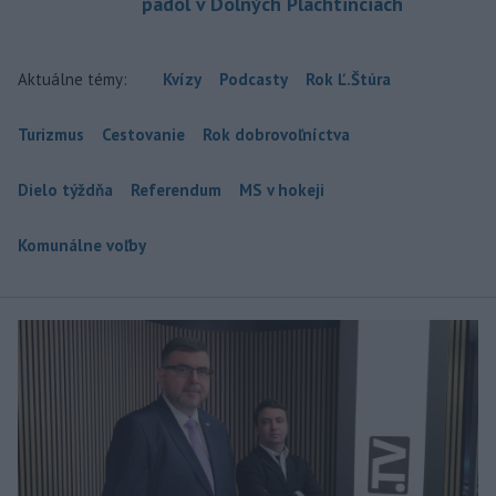
padol v Dolných Plachtinciach
Aktuálne témy:
Kvízy
Podcasty
Rok Ľ.Štúra
Turizmus
Cestovanie
Rok dobrovoľníctva
Dielo týždňa
Referendum
MS v hokeji
Komunálne voľby