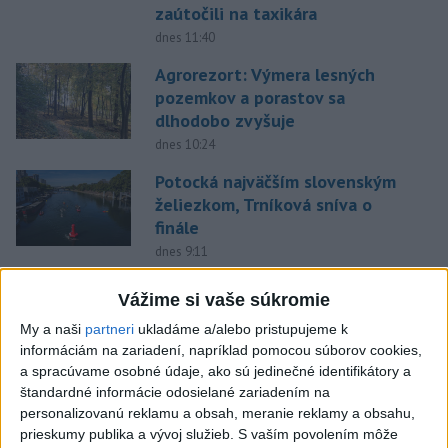
zaútočili na taxikára
dnes 11:40
Agrorezort: Výmera lesných
pozemkov a porastov sa
dlhodobo zvyšuje
dnes 10:24
Potocká najväčším slovenským
želiezkom, Trníková sníva o
finále
dnes 9:11
Slováci prehrali duel o bronz,
Vážime si vaše súkromie
Štolc: Hodnotí sa to ťažko
My a naši
partneri
ukladáme a/alebo pristupujeme k
dnes 10:18
informáciám na zariadení, napríklad pomocou súborov cookies,
Práve teraz
a spracúvame osobné údaje, ako sú jedinečné identifikátory a
štandardné informácie odosielané zariadením na
-
Minister zdravotníctva Kamil Šaško (Hlas-SD) už má
11:56
personalizovanú reklamu a obsah, meranie reklamy a obsahu,
podľa svojich slov
pripravený návrh riešenia k tendru na
prieskumy publika a vývoj služieb.
S vaším povolením môže