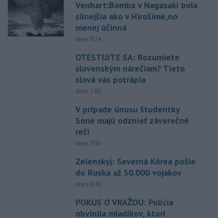
Venhart:Bomba v Nagasaki bola
silnejšia ako v Hirošime,no
menej účinná
dnes 8:24
OTESTUJTE SA: Rozumiete
slovenským nárečiam? Tieto
slová vás potrápia
dnes 7:00
V prípade únosu študentky
Sone majú odznieť záverečné
reči
dnes 9:36
Zelenskyj: Severná Kórea pošle
do Ruska až 50.000 vojakov
dnes 8:46
POKUS O VRAŽDU: Polícia
obvinila mladíkov, ktorí