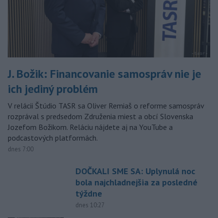
J. Božik: Financovanie samospráv nie je
ich jediný problém
V relácii Štúdio TASR sa Oliver Remiaš o reforme samospráv
rozprával s predsedom Združenia miest a obcí Slovenska
Jozefom Božikom. Reláciu nájdete aj na YouTube a
podcastových platformách.
dnes 7:00
DOČKALI SME SA: Uplynulá noc
bola najchladnejšia za posledné
týždne
dnes 10:27