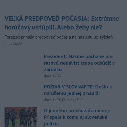
VEĽKÁ PREDPOVEĎ POČASIA: Extrémne
horúčavy ustúpili. Alebo žeby nie?
Teraz.sk prináša predpoveď počasia na nasledujúci týždeň.
dnes 16:00
Prezident: Násilie páchané pre
rasovú nenávisť treba odsúdiť v
zárodku
dnes 12:33
POŽIAR V SLOVNAFTE: Došlo k
narušeniu jednej z nádrží
aktualizované
dnes 14:20
,
dnes 15:46
O jedného prevádzača menej:
Prispela k tomu aj slovenská
polícia