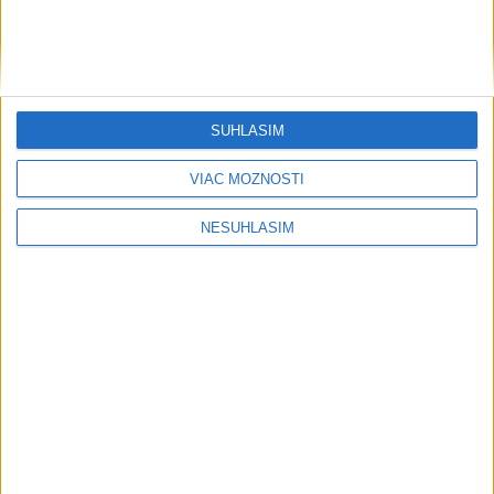
Šport
SÚHLASÍM
VIAC MOŽNOSTÍ
....
NESÚHLASÍM
....