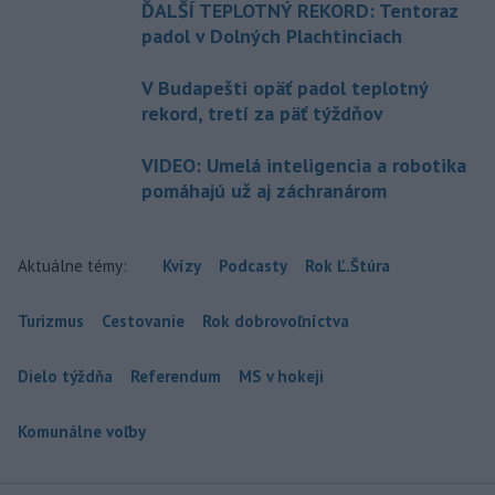
ĎALŠÍ TEPLOTNÝ REKORD: Tentoraz
padol v Dolných Plachtinciach
V Budapešti opäť padol teplotný
rekord, tretí za päť týždňov
VIDEO: Umelá inteligencia a robotika
pomáhajú už aj záchranárom
Aktuálne témy:
Kvízy
Podcasty
Rok Ľ.Štúra
Turizmus
Cestovanie
Rok dobrovoľníctva
Dielo týždňa
Referendum
MS v hokeji
Komunálne voľby