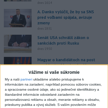
dnes 16:14
A. Danko vylúčil, že by sa SNS
pred voľbami spájala, avizuje
zmeny
dnes 18:51
Senát USA schválil zákon o
sankciách proti Rusku
dnes 19:50
Magyar o kandidátoch na post
prezidenta: Mená nebudú
prekvapením
Vážime si vaše súkromie
dnes 17:31
My a naši
partneri
ukladáme a/alebo pristupujeme k
informáciám na zariadení, napríklad pomocou súborov cookies,
Románsky palác na Spišskom
a spracúvame osobné údaje, ako sú jedinečné identifikátory a
hrade sa podarilo staticky
štandardné informácie odosielané zariadením na
zabezpečiť
personalizovanú reklamu a obsah, meranie reklamy a obsahu,
dnes 18:00
prieskumy publika a vývoj služieb.
S vaším povolením môže