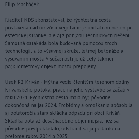
Filip Macháček.
Riaditeľ NDS skonštatoval, že rýchlostná cesta
postavená nad úrovňou vegetácie je unikátnou nielen po
estetickej stránke, ale aj z pohľadu technických riešení.
Samotná estakáda bola budovaná pomocou troch
technológií, a to výsuvnej skruže, letmej betonáže a
vysúvaním mosta. V súčasnosti je už celý takmer
päťkilometrový objekt mostu prepojený.
Úsek R2 Kriváň - Mýtna vedie členitým terénom doliny
Krivánskeho potoka, práce na jeho výstavbe sa začali v
roku 2021. Rýchlostná cesta mala byť pôvodne
dokončená na jar 2024. Problémy a omeškanie spôsobila
aj polstoročia stará skládka odpadu pri obci Kriváň.
Skládka bola až desaťnásobne objemnejšia, než sa
pôvodne predpokladalo, odstrániť sa ju podarilo na
prelome rokov 2024 a 2025.