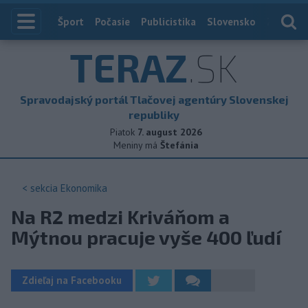
Index
Šport
Počasie
Publicistika
Slovensko
Zahranič
TERAZ
.SK
Spravodajský portál Tlačovej agentúry Slovenskej
republiky
Piatok
7. august 2026
Meniny má
Štefánia
< sekcia
Ekonomika
Na R2 medzi Kriváňom a
Mýtnou pracuje vyše 400 ľudí
Zdieľaj na Facebooku