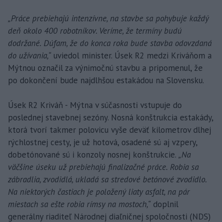
„Práce prebiehajú intenzívne, na stavbe sa pohybuje každý
deň okolo 400 robotníkov. Veríme, že termíny budú
dodržané. Dúfam, že do konca roka bude stavba odovzdaná
do užívania,“
uviedol minister. Úsek R2 medzi Kriváňom a
Mýtnou označil za výnimočnú stavbu a pripomenul, že
po dokončení bude najdlhšou estakádou na Slovensku.
Úsek R2 Kriváň - Mýtna v súčasnosti vstupuje do
poslednej stavebnej sezóny. Nosná konštrukcia estakády,
ktorá tvorí takmer polovicu vyše deväť kilometrov dlhej
rýchlostnej cesty, je už hotová, osadené sú aj vzpery,
dobetónované sú i konzoly nosnej konštrukcie.
„Na
väčšine úseku už prebiehajú finalizačné práce. Robia sa
zábradlia, zvodidlá, ukladá sa stredové betónové zvodidlo.
Na niektorých častiach je položený liaty asfalt, na pár
miestach sa ešte robia rímsy na mostoch,“
doplnil
generálny riaditeľ Národnej diaľničnej spoločnosti (NDS)