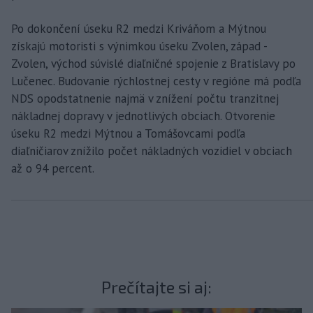
Po dokončení úseku R2 medzi Kriváňom a Mýtnou
získajú motoristi s výnimkou úseku Zvolen, západ -
Zvolen, východ súvislé diaľničné spojenie z Bratislavy po
Lučenec. Budovanie rýchlostnej cesty v regióne má podľa
NDS opodstatnenie najmä v znížení počtu tranzitnej
nákladnej dopravy v jednotlivých obciach. Otvorenie
úseku R2 medzi Mýtnou a Tomášovcami podľa
diaľničiarov znížilo počet nákladných vozidiel v obciach
až o 94 percent.
Prečítajte si aj: