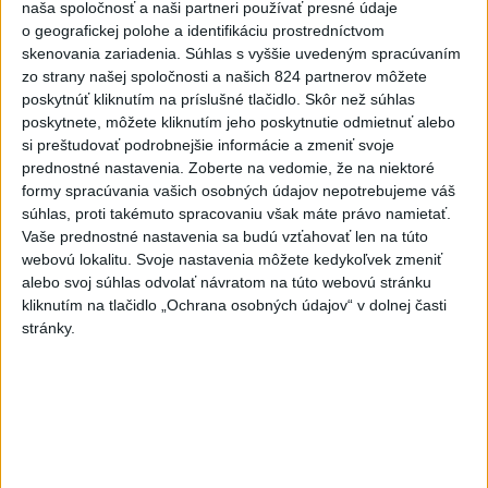
naša spoločnosť a naši partneri používať presné údaje
Slováci získali vo Vichy bronz,
o geografickej polohe a identifikáciu prostredníctvom
Lacko: Rastú talentovaní hráči
skenovania zariadenia. Súhlas s vyššie uvedeným spracúvaním
dnes 15:51
zo strany našej spoločnosti a našich 824 partnerov môžete
poskytnúť kliknutím na príslušné tlačidlo. Skôr než súhlas
Slovenky remizovali v druhom
poskytnete, môžete kliknutím jeho poskytnutie odmietnuť alebo
prípravnom dueli so Slovinkami
si preštudovať podrobnejšie informácie a zmeniť svoje
2:2
prednostné nastavenia.
Zoberte na vedomie, že na niektoré
formy spracúvania vašich osobných údajov nepotrebujeme váš
dnes 17:13
súhlas, proti takémuto spracovaniu však máte právo namietať.
Práve teraz
Vaše prednostné nastavenia sa budú vzťahovať len na túto
webovú lokalitu. Svoje nastavenia môžete kedykoľvek zmeniť
-
Vláda Konžskej demokratickej republiky (KDR) v piatok
20:01
alebo svoj súhlas odvolať návratom na túto webovú stránku
oznámila,
že preverí, či sa v zásielkach oxidu kobaltnatého
kliknutím na tlačidlo „Ochrana osobných údajov“ v dolnej časti
vyvážaných do Číny nachádza urán.
stránky.
Viac
Videá a prenosy TASR TV
Deväť Slovákov zabojuje na ME v Paríži
o čo najlepšie výsledky