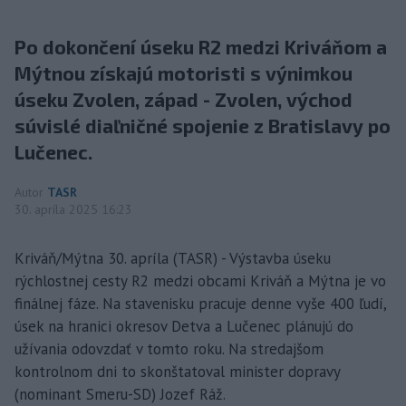
Po dokončení úseku R2 medzi Kriváňom a
Mýtnou získajú motoristi s výnimkou
úseku Zvolen, západ - Zvolen, východ
súvislé diaľničné spojenie z Bratislavy po
Lučenec.
Autor
TASR
30. apríla 2025 16:23
Kriváň/Mýtna 30. apríla (TASR) - Výstavba úseku
rýchlostnej cesty R2 medzi obcami Kriváň a Mýtna je vo
finálnej fáze. Na stavenisku pracuje denne vyše 400 ľudí,
úsek na hranici okresov Detva a Lučenec plánujú do
užívania odovzdať v tomto roku. Na stredajšom
kontrolnom dni to skonštatoval minister dopravy
(nominant Smeru-SD) Jozef Ráž.