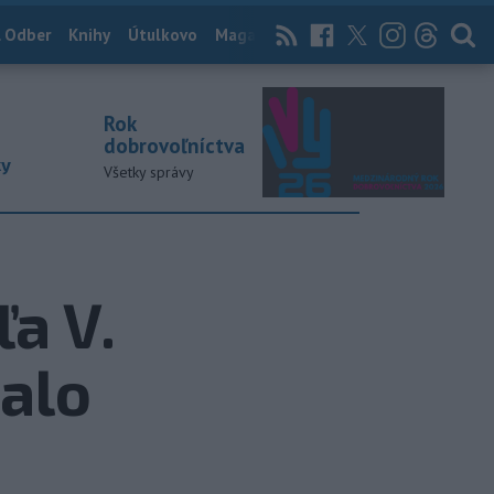
 Odber
Knihy
Útulkovo
Magazín
News Now
Archív
TASR
Rok
dobrovoľníctva
ky
Všetky správy
a V.
alo