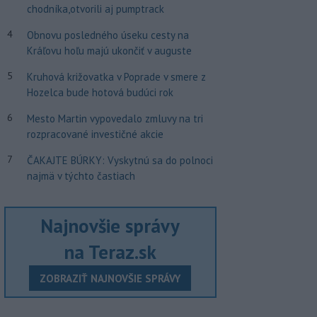
chodníka,otvorili aj pumptrack
4
Obnovu posledného úseku cesty na
Kráľovu hoľu majú ukončiť v auguste
5
Kruhová križovatka v Poprade v smere z
Hozelca bude hotová budúci rok
6
Mesto Martin vypovedalo zmluvy na tri
rozpracované investičné akcie
7
ČAKAJTE BÚRKY: Vyskytnú sa do polnoci
najmä v týchto častiach
Najnovšie správy
na Teraz.sk
ZOBRAZIŤ NAJNOVŠIE SPRÁVY