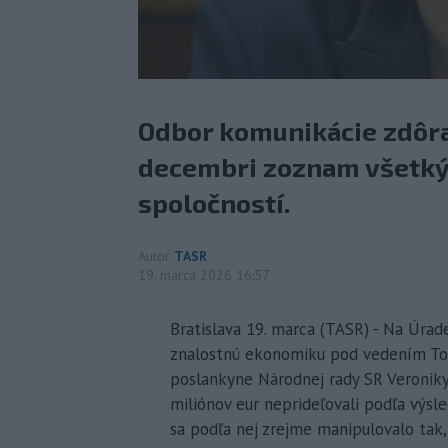
Odbor komunikácie zdôraz
decembri zoznam všetký
spoločností.
Autor
TASR
19. marca 2026 16:57
Bratislava 19. marca (TASR) - Na Úra
znalostnú ekonomiku pod vedením Tom
poslankyne Národnej rady SR Veroniky 
miliónov eur neprideľovali podľa výs
sa podľa nej zrejme manipulovalo tak, 