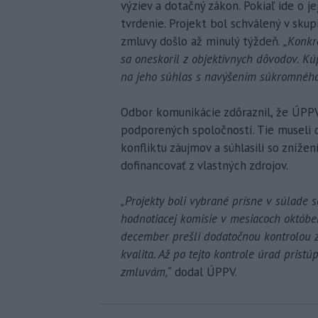
výziev a dotačný zákon. Pokiaľ ide o je
tvrdenie. Projekt bol schválený v sku
zmluvy došlo až minulý týždeň.
„Konkr
sa oneskoril z objektívnych dôvodov. K
na jeho súhlas s navýšením súkromného 
Odbor komunikácie zdôraznil, že ÚPPV
podporených spoločností. Tie museli 
konfliktu záujmov a súhlasili so zníž
dofinancovať z vlastných zdrojov.
„Projekty boli vybrané prísne v súlade
hodnotiacej komisie v mesiacoch októb
december prešli dodatočnou kontrolou z
kvalita. Až po tejto kontrole úrad prist
zmluvám,“
dodal ÚPPV.