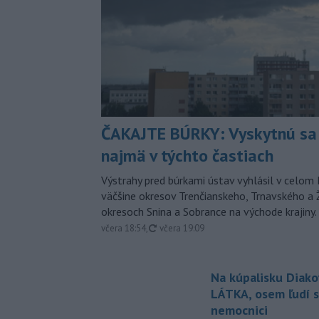
ČAKAJTE BÚRKY: Vyskytnú sa 
najmä v týchto častiach
Výstrahy pred búrkami ústav vyhlásil v celom 
väčšine okresov Trenčianskeho, Trnavského a Ž
okresoch Snina a Sobrance na východe krajiny.
aktualizované
včera 18:54
,
včera 19:09
Na kúpalisku Diak
LÁTKA, osem ľudí s
nemocnici