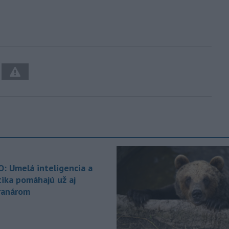
O: Umelá inteligencia a
tika pomáhajú už aj
ranárom