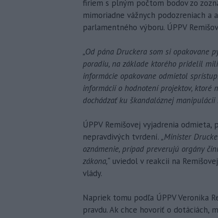
firiem s plným počtom bodov zo zozn
mimoriadne vážnych podozreniach a av
parlamentného výboru. ÚPPV Remišove
„Od pána Druckera som si opakovane p
poradiu, na základe ktorého pridelil mil
informácie opakovane odmietol sprístup
informácií o hodnotení projektov, ktoré
dochádzať ku škandalóznej manipulácii 
ÚPPV Remišovej vyjadrenia odmieta, p
nepravdivých tvrdení.
„Minister Drucke
oznámenie, prípad preverujú orgány čin
zákona,“
uviedol v reakcii na Remišove
vlády.
Napriek tomu podľa ÚPPV Veronika R
pravdu. Ak chce hovoriť o dotáciách,