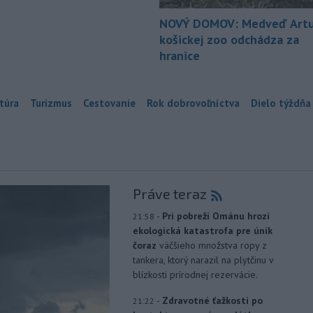
NOVÝ DOMOV: Medveď Artu
košickej zoo odchádza za
hranice
túra
Turizmus
Cestovanie
Rok dobrovoľníctva
Dielo týždňa
Práve teraz
-
Pri pobreží Ománu hrozí
21:58
ekologická katastrofa pre únik
čoraz
väčšieho množstva ropy z
tankera, ktorý narazil na plytčinu v
blízkosti prírodnej rezervácie.
-
Zdravotné ťažkosti po
21:22