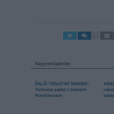
Neprehliadnite
ĎALŠÍ TEPLOTNÝ REKORD:
VIDE
Tentoraz padol v Dolných
robo
Plachtinciach
zách