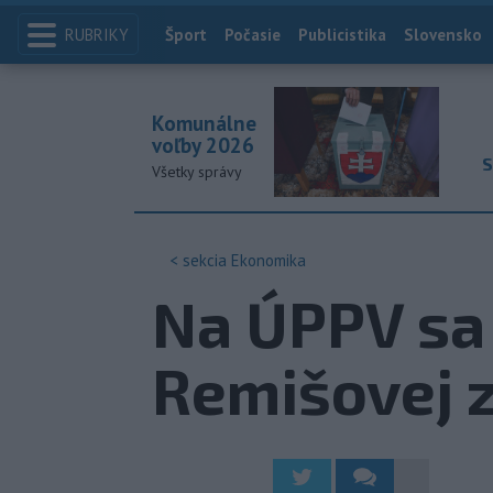
RUBRIKY
Index
Šport
Počasie
Publicistika
Slovensko
Komunálne
voľby 2026
S
Všetky správy
< sekcia
Ekonomika
Na ÚPPV sa 
Remišovej 