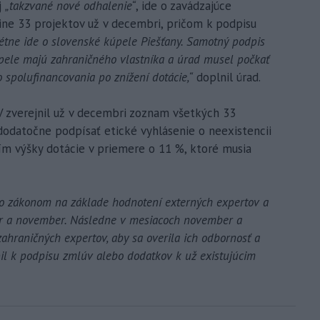
j
„takzvané nové odhalenie“
, ide o zavádzajúce
pine 33 projektov už v decembri, pričom k podpisu
étne ide o slovenské kúpele Piešťany. Samotný podpis
úpele majú zahraničného vlastníka a úrad musel počkať
spolufinancovania po znížení dotácie,“
doplnil úrad.
 zverejnil už v decembri zoznam všetkých 33
dodatočne podpísať etické vyhlásenie o neexistencii
ením výšky dotácie v priemere o 11 %, ktoré musia
 so zákonom na základe hodnotení externých expertov a
er a november. Následne v mesiacoch november a
ahraničných expertov, aby sa overila ich odbornosť a
úpil k podpisu zmlúv alebo dodatkov k už existujúcim