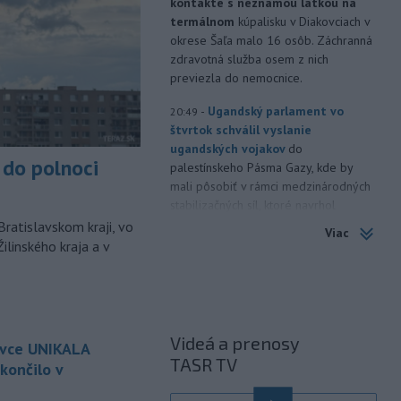
kontakte s neznámou látkou na
termálnom
kúpalisku v Diakovciach v
okrese Šaľa malo 16 osôb. Záchranná
zdravotná služba osem z nich
previezla do nemocnice.
-
Ugandský parlament vo
20:49
štvrtok schválil vyslanie
ugandských vojakov
do
do polnoci
palestínskeho Pásma Gazy, kde by
mali pôsobiť v rámci medzinárodných
stabilizačných síl, ktoré navrhol
americký prezident Donald Trump.
Bratislavskom kraji, vo
Viac
ilinského kraja a v
-
Anglická futbalová asociácia
20:07
(FA) stiahla svoju podporu
prezidentovi
Medzinárodnej
futbalovej federácie (FIFA) Giannimu
Infantinovi, ktorý je pod paľbou kritiky
Videá a prenosy
ovce UNIKALA
po jeho neúspešnom pláne.
TASR TV
končilo v
-
Vo štvrtok do polnoci treba
18:54