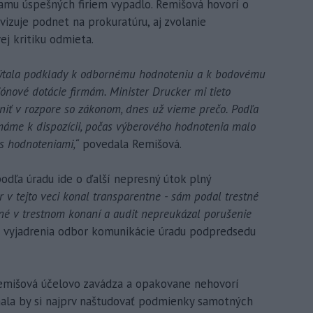
amu úspešných firiem vypadlo. Remišová hovorí o
izuje podnet na prokuratúru, aj zvolanie
j kritiku odmieta.
ýtala podklady k odbornému hodnoteniu a k bodovému
iónové dotácie firmám. Minister Drucker mi tieto
niť v rozpore so zákonom, dnes už vieme prečo. Podľa
 máme k dispozícii, počas výberového hodnotenia malo
s hodnoteniami,“
povedala Remišová.
odľa úradu ide o ďalší nepresný útok plný
r v tejto veci konal transparentne - sám podal trestné
né v trestnom konaní a audit nepreukázal porušenie
j vyjadrenia odbor komunikácie úradu podpredsedu
emišová účelovo zavádza a opakovane nehovorí
 mala by si najprv naštudovať podmienky samotných