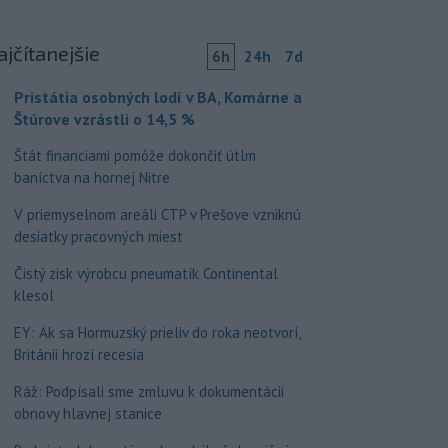
ajčítanejšie
6h
24h
7d
Pristátia osobných lodí v BA, Komárne a
Štúrove vzrástli o 14,5 %
Štát financiami pomôže dokončiť útlm
baníctva na hornej Nitre
V priemyselnom areáli CTP v Prešove vzniknú
desiatky pracovných miest
Čistý zisk výrobcu pneumatík Continental
klesol
EY: Ak sa Hormuzský prieliv do roka neotvorí,
Británii hrozí recesia
Ráž: Podpísali sme zmluvu k dokumentácii
obnovy hlavnej stanice