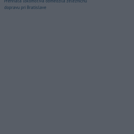
Prehriata lokomotíva obmedzila železničnú
dopravu pri Bratislave