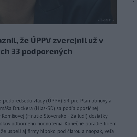
7
nil, že ÚPPV zverejnil už v
ch 33 podporených
de podpredsedu vlády (ÚPPV) SR pre Plán obnovy a
áša Druckera (Hlas-SD) sa podľa opozičnej
Remišovej (Hnutie Slovensko - Za ľudí) desiatky
ledkov odborného hodnotenia. Konečné poradie firiem
že uspeli aj firmy hlboko pod čiarou a naopak, veľa