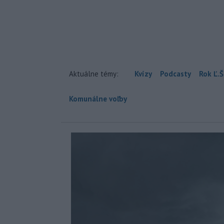
Aktuálne témy:
Kvízy
Podcasty
Rok Ľ.Š
Komunálne voľby