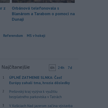
r z
Orbánová telefonovala s
Blanárom a Tarabom o pomoci na
Dunaji
Referendum
MS v hokeji
Najčítanejšie
6h
24h
7d
ÚPLNÉ ZATMENIE SLNKA: Časť
1
Európy zahalí tma, hrozia dôsledky
2
Prešovský kraj vyzýva k využitiu
bezplatného parkoviska v Tatrách
3
V Košiciach Nad jazerom začína výstavba