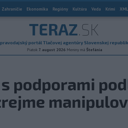
Zahraničie
Ekonomika
Regióny
Kultúra
Veda
Krimi
XML
TERAZ
.SK
pravodajský portál Tlačovej agentúry Slovenskej republi
Piatok
7. august 2026
Meniny má
Štefánia
s podporami podľ
zrejme manipulov