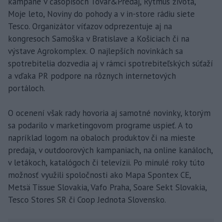
kampane v časopisoch Tovar&Predaj, Rytmus života,
Moje leto, Noviny do pohody a v in-store rádiu siete
Tesco. Organizátor víťazov odprezentuje aj na
kongresoch Samoška v Bratislave a Košiciach či na
výstave Agrokomplex. O najlepších novinkách sa
spotrebitelia dozvedia aj v rámci spotrebiteľských súťaží
a vďaka PR podpore na rôznych internetových
portáloch.
O ocenení však rady hovoria aj samotné novinky, ktorým
sa podarilo v marketingovom programe uspieť. A to
napríklad logom na obaloch produktov či na mieste
predaja, v outdoorových kampaniach, na online kanáloch,
v letákoch, katalógoch či televízii. Po minulé roky túto
možnosť využili spoločnosti ako Mapa Spontex CE,
Metsä Tissue Slovakia, Vafo Praha, Soare Sekt Slovakia,
Tesco Stores SR či Coop Jednota Slovensko.