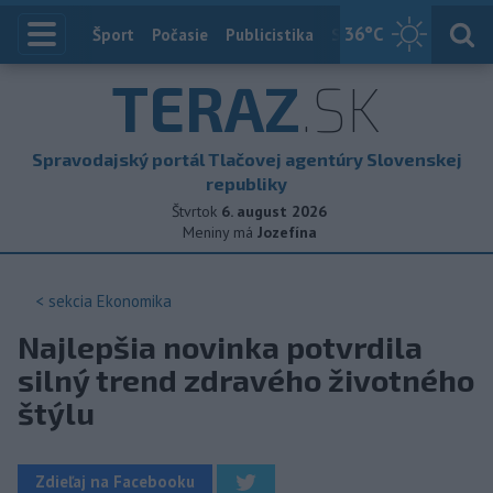
36
°C
Index
Šport
Počasie
Publicistika
Slovensko
Zahranič
TERAZ
.SK
Spravodajský portál Tlačovej agentúry Slovenskej
republiky
Štvrtok
6. august 2026
Meniny má
Jozefína
< sekcia
Ekonomika
Najlepšia novinka potvrdila
silný trend zdravého životného
štýlu
Zdieľaj na Facebooku