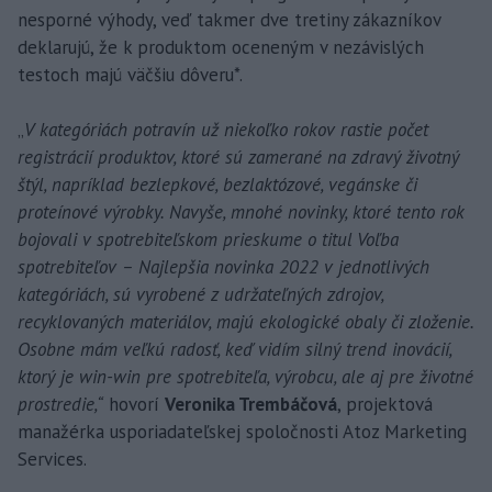
nesporné výhody, veď takmer dve tretiny zákazníkov
deklarujú, že k produktom oceneným v nezávislých
testoch majú väčšiu dôveru*.
„
V kategóriách potravín už niekoľko rokov rastie počet
registrácií produktov, ktoré sú zamerané na zdravý životný
štýl, napríklad bezlepkové, bezlaktózové, vegánske či
proteínové výrobky. Navyše, mnohé novinky, ktoré tento rok
bojovali v spotrebiteľskom prieskume o titul Voľba
spotrebiteľov – Najlepšia novinka 2022 v jednotlivých
kategóriách, sú vyrobené z udržateľných zdrojov,
recyklovaných materiálov, majú ekologické obaly či zloženie.
Osobne mám veľkú radosť, keď vidím silný trend inovácií,
ktorý je win-win pre spotrebiteľa, výrobcu, ale aj pre životné
prostredie,“
hovorí
Veronika Trembáčová
, projektová
manažérka usporiadateľskej spoločnosti Atoz Marketing
Services.