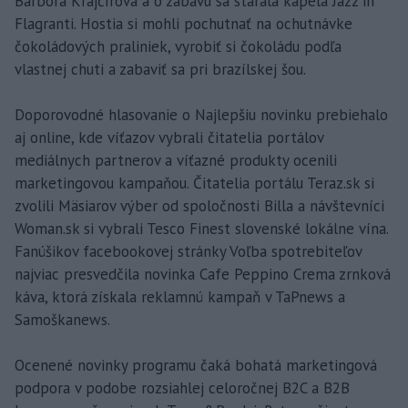
Barbora Krajčírová a o zábavu sa starala kapela Jazz in
Flagranti. Hostia si mohli pochutnať na ochutnávke
čokoládových praliniek, vyrobiť si čokoládu podľa
vlastnej chuti a zabaviť sa pri brazílskej šou.
Doporovodné hlasovanie o Najlepšiu novinku prebiehalo
aj online, kde víťazov vybrali čitatelia portálov
mediálnych partnerov a víťazné produkty ocenili
marketingovou kampaňou. Čitatelia portálu Teraz.sk si
zvolili Mäsiarov výber od spoločnosti Billa a návštevníci
Woman.sk si vybrali Tesco Finest slovenské lokálne vína.
Fanúšikov facebookovej stránky Voľba spotrebiteľov
najviac presvedčila novinka Cafe Peppino Crema zrnková
káva, ktorá získala reklamnú kampaň v TaPnews a
Samoškanews.
Ocenené novinky programu čaká bohatá marketingová
podpora v podobe rozsiahlej celoročnej B2C a B2B