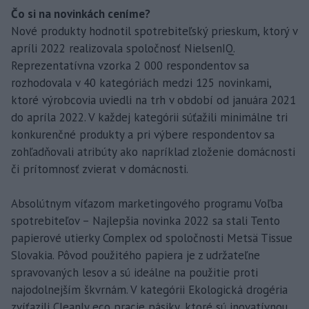
Čo si na novinkách ceníme?
Nové produkty hodnotil spotrebiteľský prieskum, ktorý v
apríli 2022 realizovala spoločnosť NielsenIQ.
Reprezentatívna vzorka 2 000 respondentov sa
rozhodovala v 40 kategóriách medzi 125 novinkami,
ktoré výrobcovia uviedli na trh v období od januára 2021
do apríla 2022. V každej kategórii súťažili minimálne tri
konkurenčné produkty a pri výbere respondentov sa
zohľadňovali atribúty ako napríklad zloženie domácnosti
či prítomnosť zvierat v domácnosti.
Absolútnym víťazom marketingového programu Voľba
spotrebiteľov – Najlepšia novinka 2022 sa stali Tento
papierové utierky Complex od spoločnosti Metsä Tissue
Slovakia. Pôvod použitého papiera je z udržateľne
spravovaných lesov a sú ideálne na použitie proti
najodolnejším škvrnám. V kategórii Ekologická drogéria
zvíťazili Cleanly eco pracie pásiky, ktoré sú inovatívnou