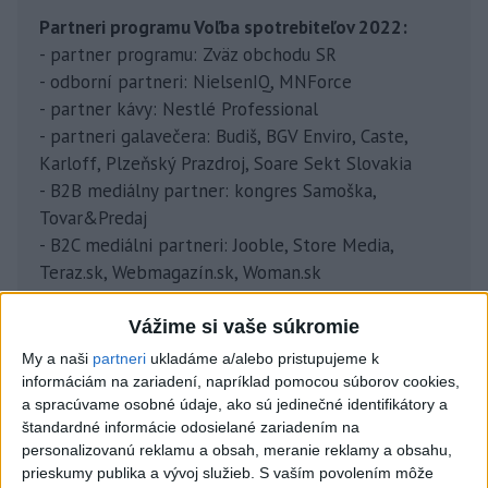
Partneri programu Voľba spotrebiteľov 2022:
- partner programu: Zväz obchodu SR
- odborní partneri: NielsenIQ, MNForce
- partner kávy: Nestlé Professional
- partneri galavečera: Budiš, BGV Enviro, Caste,
Karloff, Plzeňský Prazdroj, Soare Sekt Slovakia
- B2B mediálny partner: kongres Samoška,
Tovar&Predaj
- B2C mediálni partneri: Jooble, Store Media,
Teraz.sk, Webmagazín.sk, Woman.sk
- špeciálni partneri: Email kampane, Parilla Sound,
Wau Studio
Vážime si vaše súkromie
My a naši
partneri
ukladáme a/alebo pristupujeme k
informáciám na zariadení, napríklad pomocou súborov cookies,
a spracúvame osobné údaje, ako sú jedinečné identifikátory a
štandardné informácie odosielané zariadením na
*Prieskum MNForce, vzorka 1 000 respondentov, 2021
personalizovanú reklamu a obsah, meranie reklamy a obsahu,
prieskumy publika a vývoj služieb.
S vaším povolením môže