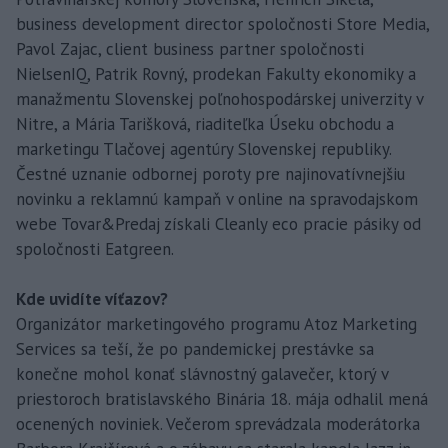
business development director spoločnosti Store Media,
Pavol Zajac, client business partner spoločnosti
NielsenIQ, Patrik Rovný, prodekan Fakulty ekonomiky a
manažmentu Slovenskej poľnohospodárskej univerzity v
Nitre, a Mária Tarišková, riaditeľka Úseku obchodu a
marketingu Tlačovej agentúry Slovenskej republiky.
Čestné uznanie odbornej poroty pre najinovatívnejšiu
novinku a reklamnú kampaň v online na spravodajskom
webe Tovar&Predaj získali Cleanly eco pracie pásiky od
spoločnosti Eatgreen.
Kde uvidíte víťazov?
Organizátor marketingového programu Atoz Marketing
Services sa teší, že po pandemickej prestávke sa
konečne mohol konať slávnostný galavečer, ktorý v
priestoroch bratislavského Binária 18. mája odhalil mená
ocenených noviniek. Večerom sprevádzala moderátorka