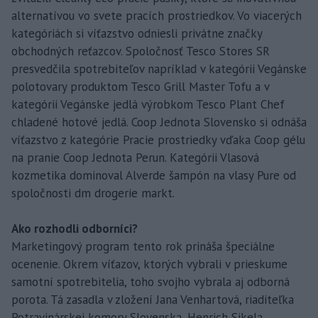
alternatívou vo svete pracích prostriedkov. Vo viacerých
kategóriách si víťazstvo odniesli privátne značky
obchodných reťazcov. Spoločnosť Tesco Stores SR
presvedčila spotrebiteľov napríklad v kategórii Vegánske
polotovary produktom Tesco Grill Master Tofu a v
kategórii Vegánske jedlá výrobkom Tesco Plant Chef
chladené hotové jedlá. Coop Jednota Slovensko si odnáša
víťazstvo z kategórie Pracie prostriedky vďaka Coop gélu
na pranie Coop Jednota Perun. Kategórii Vlasová
kozmetika dominoval Alverde šampón na vlasy Pure od
spoločnosti dm drogerie markt.
Ako rozhodli odborníci?
Marketingový program tento rok prináša špeciálne
ocenenie. Okrem víťazov, ktorých vybrali v prieskume
samotní spotrebitelia, toho svojho vybrala aj odborná
porota. Tá zasadla v zložení Jana Venhartová, riaditeľka
Potravinárskej komory Slovenska, Henrich Sikela,