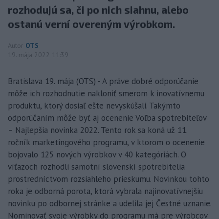
rozhodujú sa, či po nich siahnu, alebo
ostanú verní overeným výrobkom.
Autor
OTS
19. mája 2022 11:39
Bratislava 19. mája (OTS) - A práve dobré odporúčanie
môže ich rozhodnutie nakloniť smerom k inovatívnemu
produktu, ktorý dosiaľ ešte nevyskúšali. Takýmto
odporúčaním môže byť aj ocenenie Voľba spotrebiteľov
– Najlepšia novinka 2022. Tento rok sa koná už 11.
ročník marketingového programu, v ktorom o ocenenie
bojovalo 125 nových výrobkov v 40 kategóriách. O
víťazoch rozhodli samotní slovenskí spotrebitelia
prostredníctvom rozsiahleho prieskumu. Novinkou tohto
roka je odborná porota, ktorá vybrala najinovatívnejšiu
novinku po odbornej stránke a udelila jej Čestné uznanie.
Nominovať svoje výrobky do programu má pre výrobcov