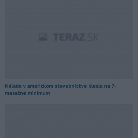
Nálada v americkom stavebníctve klesla na 7-
mesačné minimum