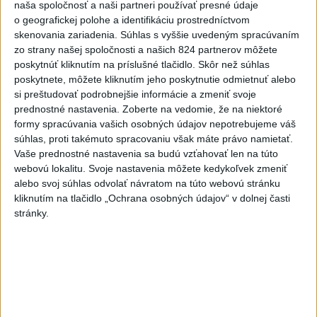
narazil do policajtov
naša spoločnosť a naši partneri používať presné údaje
o geografickej polohe a identifikáciu prostredníctvom
dnes 12:30
skenovania zariadenia. Súhlas s vyššie uvedeným spracúvaním
POKUS O VRAŽDU: Polícia
zo strany našej spoločnosti a našich 824 partnerov môžete
obvinila mladíkov, ktorí
poskytnúť kliknutím na príslušné tlačidlo. Skôr než súhlas
zaútočili na taxikára
poskytnete, môžete kliknutím jeho poskytnutie odmietnuť alebo
si preštudovať podrobnejšie informácie a zmeniť svoje
dnes 11:40
prednostné nastavenia.
Zoberte na vedomie, že na niektoré
NEBEZPEČNÁ POTÝČKA: Po
formy spracúvania vašich osobných údajov nepotrebujeme váš
bodnutí neznámym predmetom
súhlas, proti takémuto spracovaniu však máte právo namietať.
skončil v nemocnici
Vaše prednostné nastavenia sa budú vzťahovať len na túto
webovú lokalitu. Svoje nastavenia môžete kedykoľvek zmeniť
dnes 12:10
alebo svoj súhlas odvolať návratom na túto webovú stránku
Dobrindt: Nemecko čelí každý
kliknutím na tlačidlo „Ochrana osobných údajov“ v dolnej časti
deň útokom v hybridnej vojne
stránky.
dnes 14:30
Slováci prehrali duel o bronz,
Štolc: Hodnotí sa to ťažko
dnes 10:18