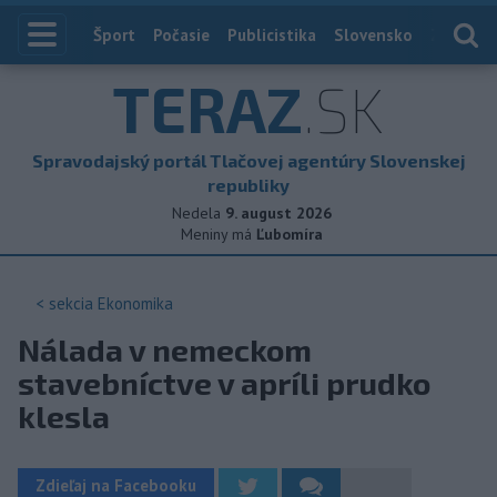
Index
Šport
Počasie
Publicistika
Slovensko
Zahranič
TERAZ
.SK
Spravodajský portál Tlačovej agentúry Slovenskej
republiky
Nedela
9. august 2026
Meniny má
Ľubomíra
< sekcia
Ekonomika
Nálada v nemeckom
stavebníctve v apríli prudko
klesla
Zdieľaj na Facebooku