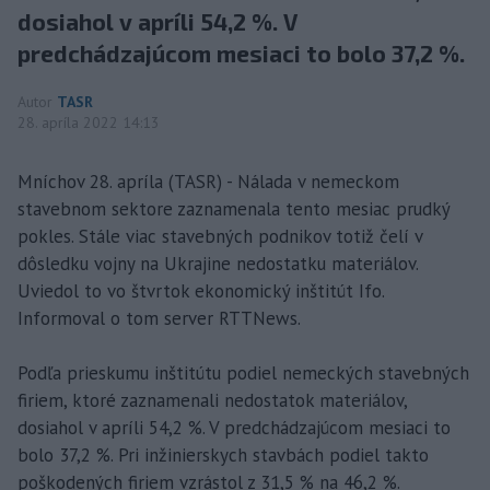
dosiahol v apríli 54,2 %. V
predchádzajúcom mesiaci to bolo 37,2 %.
Autor
TASR
28. apríla 2022 14:13
Mníchov 28. apríla (TASR) - Nálada v nemeckom
stavebnom sektore zaznamenala tento mesiac prudký
pokles. Stále viac stavebných podnikov totiž čelí v
dôsledku vojny na Ukrajine nedostatku materiálov.
Uviedol to vo štvrtok ekonomický inštitút Ifo.
Informoval o tom server RTTNews.
Podľa prieskumu inštitútu podiel nemeckých stavebných
firiem, ktoré zaznamenali nedostatok materiálov,
dosiahol v apríli 54,2 %. V predchádzajúcom mesiaci to
bolo 37,2 %. Pri inžinierskych stavbách podiel takto
poškodených firiem vzrástol z 31,5 % na 46,2 %.