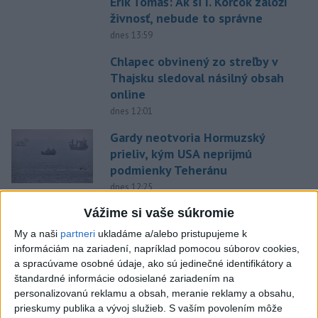
Erik Tomáš: Ak si I. Korčok založí
živnosť, nebude to správne
dnes 13:59
Chlapec obvinený zo streľby v
Thajsku sledoval násilný obsah
online
dnes 12:01
Gardy neotvoria Hormuzský
prieliv, kým USA neprijmú
podmienky Teheránu
dnes 12:25
CYKLISTU NAPADOL MEDVEĎ:Z
Vážime si vaše súkromie
Valčianskej doliny ho previezli
My a naši
partneri
ukladáme a/alebo pristupujeme k
do nemocnice
informáciám na zariadení, napríklad pomocou súborov cookies,
aktualizované
dnes 12:59
,
dnes 13:41
a spracúvame osobné údaje, ako sú jedinečné identifikátory a
štandardné informácie odosielané zariadením na
TAXIKÁR POD VPLYVOM
personalizovanú reklamu a obsah, meranie reklamy a obsahu,
DROG:Na festivale Lovestream
prieskumy publika a vývoj služieb.
S vaším povolením môže