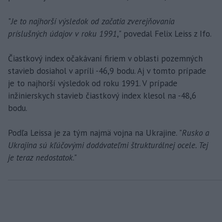
"
Je to najhorší výsledok od začatia zverejňovania
príslušných údajov v roku 1991
," povedal Felix Leiss z Ifo.
Čiastkový index očakávaní firiem v oblasti pozemných
stavieb dosiahol v apríli -46,9 bodu. Aj v tomto prípade
je to najhorší výsledok od roku 1991. V prípade
inžinierskych stavieb čiastkový index klesol na -48,6
bodu.
Podľa Leissa je za tým najmä vojna na Ukrajine. "
Rusko a
Ukrajina sú kľúčovými dodávateľmi štrukturálnej ocele. Tej
je teraz nedostatok
."