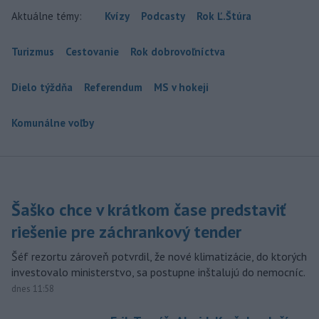
Aktuálne témy:
Kvízy
Podcasty
Rok Ľ.Štúra
Turizmus
Cestovanie
Rok dobrovoľníctva
Dielo týždňa
Referendum
MS v hokeji
Komunálne voľby
Šaško chce v krátkom čase predstaviť
riešenie pre záchrankový tender
Šéf rezortu zároveň potvrdil, že nové klimatizácie, do ktorých
investovalo ministerstvo, sa postupne inštalujú do nemocníc.
dnes 11:58