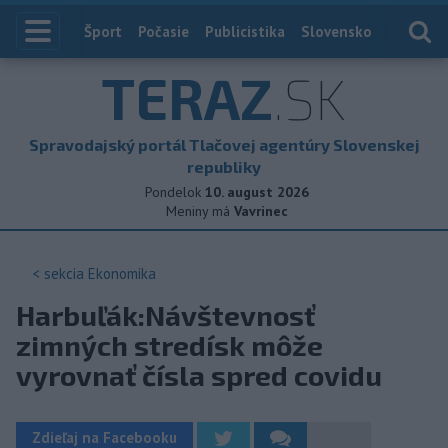
Index
Šport
Počasie
Publicistika
Slovensko
Zahranič
TERAZ
.SK
Spravodajský portál Tlačovej agentúry Slovenskej
republiky
Pondelok
10. august 2026
Meniny má
Vavrinec
< sekcia
Ekonomika
Harbuľák:Návštevnosť
zimných stredísk môže
vyrovnať čísla spred covidu
Zdieľaj na Facebooku