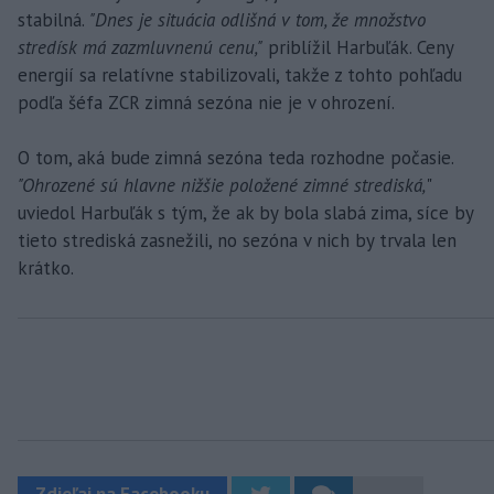
stabilná.
"Dnes je situácia odlišná v tom, že množstvo
stredísk má zazmluvnenú cenu,"
priblížil Harbuľák. Ceny
energií sa relatívne stabilizovali, takže z tohto pohľadu
podľa šéfa ZCR zimná sezóna nie je v ohrození.
O tom, aká bude zimná sezóna teda rozhodne počasie.
"Ohrozené sú hlavne nižšie položené zimné strediská,
"
uviedol Harbuľák s tým, že ak by bola slabá zima, síce by
tieto strediská zasnežili, no sezóna v nich by trvala len
krátko.
Zdieľaj na Facebooku