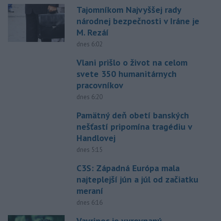
Tajomníkom Najvyššej rady
národnej bezpečnosti v Iráne je
M. Rezáí
dnes 6:02
Vlani prišlo o život na celom
svete 350 humanitárnych
pracovníkov
dnes 6:20
Pamätný deň obetí banských
nešťastí pripomína tragédiu v
Handlovej
dnes 5:15
C3S: Západná Európa mala
najteplejší jún a júl od začiatku
meraní
dnes 6:16
Vavrinec je vyrovnaný