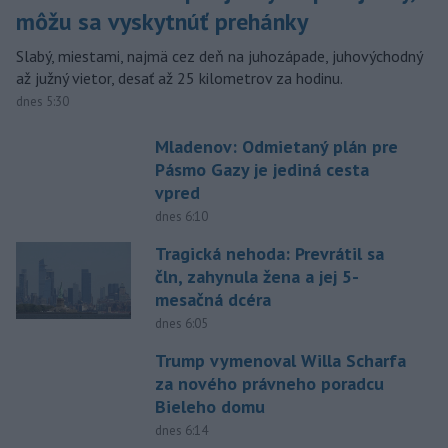
môžu sa vyskytnúť prehánky
Slabý, miestami, najmä cez deň na juhozápade, juhovýchodný
až južný vietor, desať až 25 kilometrov za hodinu.
dnes 5:30
Mladenov: Odmietaný plán pre
Pásmo Gazy je jediná cesta
vpred
dnes 6:10
Tragická nehoda: Prevrátil sa
čln, zahynula žena a jej 5-
mesačná dcéra
dnes 6:05
Trump vymenoval Willa Scharfa
za nového právneho poradcu
Bieleho domu
dnes 6:14