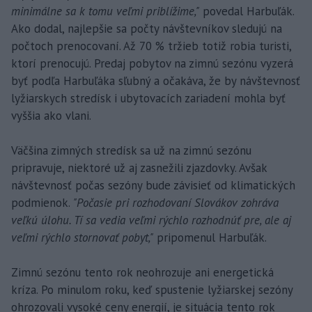
minimálne sa k tomu veľmi priblížime,"
povedal Harbuľák.
Ako dodal, najlepšie sa počty návštevníkov sledujú na
počtoch prenocovaní. Až 70 % tržieb totiž robia turisti,
ktorí prenocujú. Predaj pobytov na zimnú sezónu vyzerá
byť podľa Harbuľáka sľubný a očakáva, že by návštevnosť
lyžiarskych stredísk i ubytovacích zariadení mohla byť
vyššia ako vlani.
Väčšina zimných stredísk sa už na zimnú sezónu
pripravuje, niektoré už aj zasnežili zjazdovky. Avšak
návštevnosť počas sezóny bude závisieť od klimatických
podmienok.
"Počasie pri rozhodovaní Slovákov zohráva
veľkú úlohu. Tí sa vedia veľmi rýchlo rozhodnúť pre, ale aj
veľmi rýchlo stornovať pobyt,"
pripomenul Harbuľák.
Zimnú sezónu tento rok neohrozuje ani energetická
kríza. Po minulom roku, keď spustenie lyžiarskej sezóny
ohrozovali vysoké ceny energií, je situácia tento rok