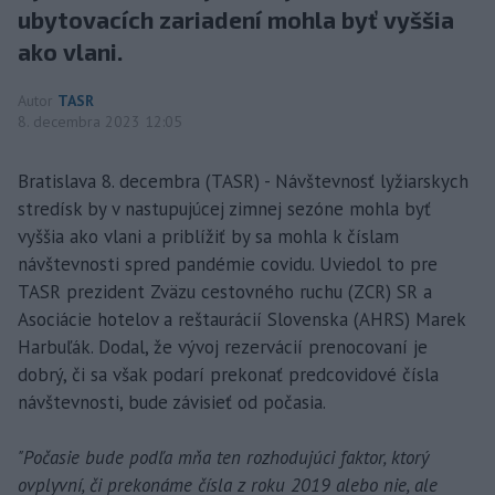
ubytovacích zariadení mohla byť vyššia
ako vlani.
Autor
TASR
8. decembra 2023 12:05
Bratislava 8. decembra (TASR) - Návštevnosť lyžiarskych
stredísk by v nastupujúcej zimnej sezóne mohla byť
vyššia ako vlani a priblížiť by sa mohla k číslam
návštevnosti spred pandémie covidu. Uviedol to pre
TASR prezident Zväzu cestovného ruchu (ZCR) SR a
Asociácie hotelov a reštaurácií Slovenska (AHRS) Marek
Harbuľák. Dodal, že vývoj rezervácií prenocovaní je
dobrý, či sa však podarí prekonať predcovidové čísla
návštevnosti, bude závisieť od počasia.
"Počasie bude podľa mňa ten rozhodujúci faktor, ktorý
ovplyvní, či prekonáme čísla z roku 2019 alebo nie, ale