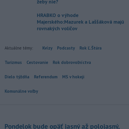
žeby nie?
HRABKO o výhode
Majerského:Mazurek a Laššáková majú
rovnakých voličov
Aktuálne témy:
Kvízy
Podcasty
Rok Ľ.Štúra
Turizmus
Cestovanie
Rok dobrovoľníctva
Dielo týždňa
Referendum
MS v hokeji
Komunálne voľby
Pondelok bude opäť jasný až polojasný,