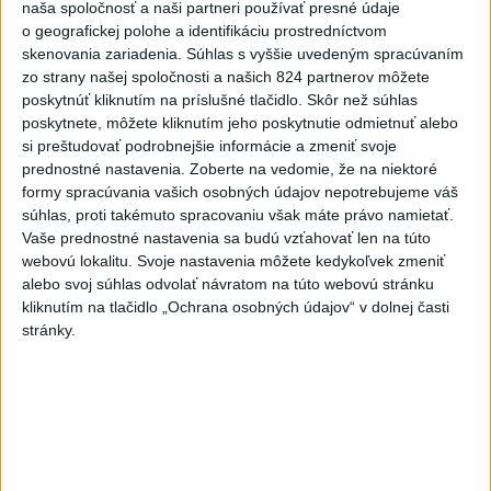
naša spoločnosť a naši partneri používať presné údaje
Viac
o geografickej polohe a identifikáciu prostredníctvom
Najčítanejšie
skenovania zariadenia. Súhlas s vyššie uvedeným spracúvaním
zo strany našej spoločnosti a našich 824 partnerov môžete
6h
24h
7d
poskytnúť kliknutím na príslušné tlačidlo. Skôr než súhlas
poskytnete, môžete kliknutím jeho poskytnutie odmietnuť alebo
MLADÍK VYPADOL Z FERRATY: Na Skalke
si preštudovať podrobnejšie informácie a zmeniť svoje
1
prednostné nastavenia.
Zoberte na vedomie, že na niektoré
pri Kremnici zasahovali záchranári
formy spracúvania vašich osobných údajov nepotrebujeme váš
súhlas, proti takémuto spracovaniu však máte právo namietať.
2
DRÁMA V PARLAMENTE: Poslankyňa hádzala do
Vaše prednostné nastavenia sa budú vzťahovať len na túto
premiéra vajíčka
webovú lokalitu. Svoje nastavenia môžete kedykoľvek zmeniť
alebo svoj súhlas odvolať návratom na túto webovú stránku
3
Česká vláda uvažuje nad zvýšením valorizácie dôchodkov
kliknutím na tlačidlo „Ochrana osobných údajov“ v dolnej časti
na dvojnásobok
stránky.
4
ÚTOK MEDVEĎA: V Turanoch pri zjazde z D1 našli
zraneného muža
5
Ugandský futbalista Owori zomrel vo veku 27 rokov po
brutálnom útoku