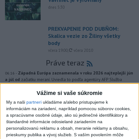
dnes 5:30
PREKVAPENIE POD DUBŇOM:
Skalica vezie zo Žiliny všetky
body
aktualizované
včera 19:00
,
včera 20:10
Práve teraz
-
Západná Európa zaznamenala v roku 2026 najteplejší jún
06:16
a júl od
začiatku meraní. Uviedla to podľa agentúry AFP Služba
Európskej únie pre sledovanie klímy Copernicus (C3S).
Vážime si vaše súkromie
Viac
My a naši
partneri
ukladáme a/alebo pristupujeme k
Videá a prenosy TASR TV
informáciám na zariadení, napríklad pomocou súborov cookies,
a spracúvame osobné údaje, ako sú jedinečné identifikátory a
Deväť Slovákov zabojuje na ME v Paríži
štandardné informácie odosielané zariadením na
o čo najlepšie výsledky
personalizovanú reklamu a obsah, meranie reklamy a obsahu,
prieskumy publika a vývoj služieb.
S vaším povolením môže