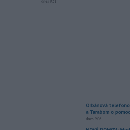
dnes 8:31
Orbánová telefono
a Tarabom o pomoc
dnes 9:06
NOVÝ DOMOV: Medv