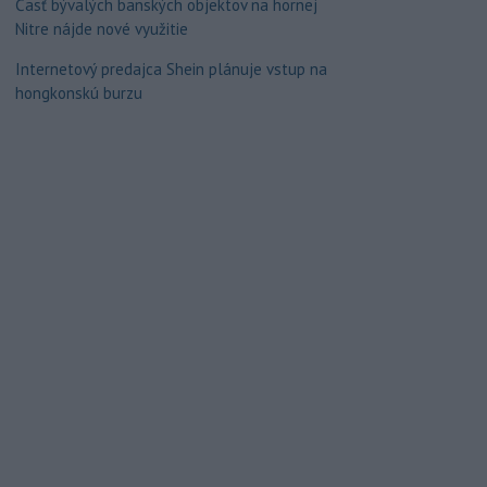
Časť bývalých banských objektov na hornej
Nitre nájde nové využitie
Internetový predajca Shein plánuje vstup na
hongkonskú burzu