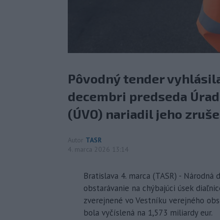
Pôvodný tender vyhlásila
decembri predseda Úradu
(ÚVO) nariadil jeho zruše
Autor
TASR
4. marca 2026 13:14
Bratislava 4. marca (TASR) - Národná 
obstarávanie na chýbajúci úsek diaľni
zverejnené vo Vestníku verejného ob
bola vyčíslená na 1,573 miliardy eur.