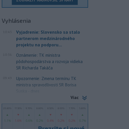
Vyhlásenia
Vyjadrenie: Slovensko sa stalo
10:43
partnerom medzinárodného
projektu na podporu...
10:36
Oznámenie: TK ministra
pôdohospodárstva a rozvoja vidieka
SR Richarda Takáča
09:49
Upozornenie: Zmena termínu TK
ministra spravodlivosti SR Borisa
Suska - dnes
Viac