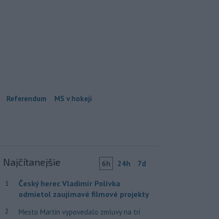
Referendum
MS v hokeji
Najčítanejšie
6h
24h
7d
Český herec Vladimír Polívka
1
odmietol zaujímavé filmové projekty
2
Mesto Martin vypovedalo zmluvy na tri