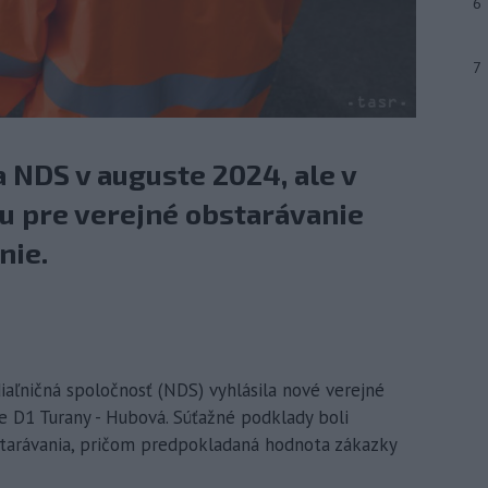
6
7
 NDS v auguste 2024, ale v
 pre verejné obstarávanie
nie.
diaľničná spoločnosť (NDS) vyhlásila nové verejné
ce D1 Turany - Hubová. Súťažné podklady boli
starávania, pričom predpokladaná hodnota zákazky