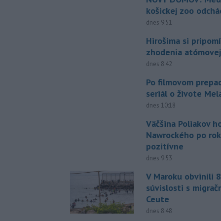
košickej zoo odchá
dnes 9:51
Hirošima si pripomí
zhodenia atómove
dnes 8:42
Po filmovom prepad
seriál o živote Me
dnes 10:18
Väčšina Poliakov h
Nawrockého po rok
pozitívne
dnes 9:53
V Maroku obvinili 8
súvislosti s migrač
Ceute
dnes 8:48