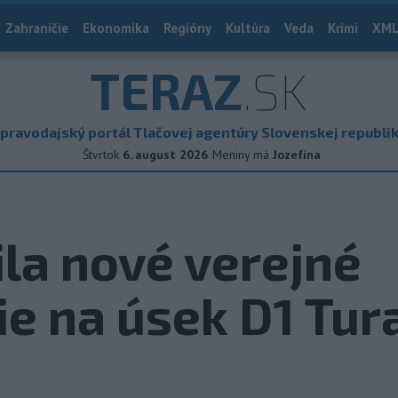
Zahraničie
Ekonomika
Regióny
Kultúra
Veda
Krimi
XML
TERAZ
.SK
pravodajský portál Tlačovej agentúry Slovenskej republi
Štvrtok
6. august 2026
Meniny má
Jozefína
la nové verejné
e na úsek D1 Tur