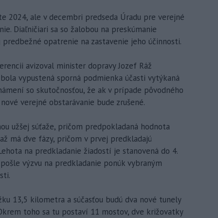
te 2024, ale v decembri predseda Úradu pre verejné
nie. Diaľničiari sa so žalobou na preskúmanie
aj predbežné opatrenie na zastavenie jeho účinnosti.
rencii avizoval minister dopravy Jozef Ráž
 bola vypustená sporná podmienka účasti vytýkaná
námení so skutočnosťou, že ak v prípade pôvodného
nové verejné obstarávanie bude zrušené.
rmou užšej súťaže, pričom predpokladaná hodnota
ťaž má dve fázy, pričom v prvej predkladajú
 Lehota na predkladanie žiadostí je stanovená do 4.
ľ pošle výzvu na predkladanie ponúk vybraným
ti.
ku 13,5 kilometra a súčasťou budú dva nové tunely
 Okrem toho sa tu postaví 11 mostov, dve križovatky