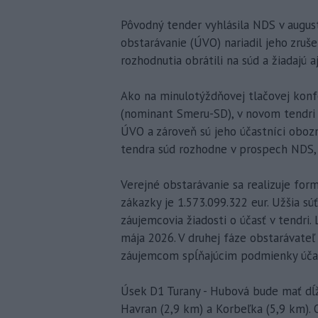
Pôvodný tender vyhlásila NDS v augus
obstarávanie (ÚVO) nariadil jeho zruše
rozhodnutia obrátili na súd a žiadajú 
Ako na minulotýždňovej tlačovej konfe
(nominant Smeru-SD), v novom tendri
ÚVO a zároveň sú jeho účastníci oboz
tendra súd rozhodne v prospech NDS, 
Verejné obstarávanie sa realizuje fo
zákazky je 1.573.099.322 eur. Užšia sú
záujemcovia žiadosti o účasť v tendri.
mája 2026. V druhej fáze obstarávate
záujemcom spĺňajúcim podmienky účas
Úsek D1 Turany - Hubová bude mať dĺž
Havran (2,9 km) a Korbeľka (5,9 km).