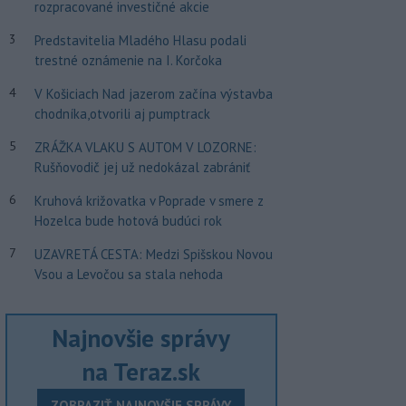
rozpracované investičné akcie
3
Predstavitelia Mladého Hlasu podali
trestné oznámenie na I. Korčoka
4
V Košiciach Nad jazerom začína výstavba
chodníka,otvorili aj pumptrack
5
ZRÁŽKA VLAKU S AUTOM V LOZORNE:
Rušňovodič jej už nedokázal zabrániť
6
Kruhová križovatka v Poprade v smere z
Hozelca bude hotová budúci rok
7
UZAVRETÁ CESTA: Medzi Spišskou Novou
Vsou a Levočou sa stala nehoda
Najnovšie správy
na Teraz.sk
ZOBRAZIŤ NAJNOVŠIE SPRÁVY