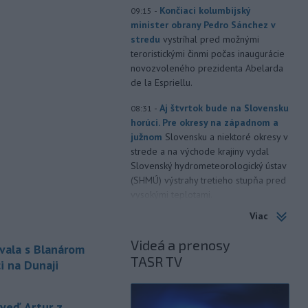
-
Končiaci kolumbijský
09:15
minister obrany Pedro Sánchez v
stredu
vystríhal pred možnými
teroristickými činmi počas inaugurácie
novozvoleného prezidenta Abelarda
de la Espriellu.
-
Aj štvrtok bude na Slovensku
08:31
horúci. Pre okresy na západnom a
južnom
Slovensku a niektoré okresy v
strede a na východe krajiny vydal
Slovenský hydrometeorologický ústav
(SHMÚ) výstrahy tretieho stupňa pred
vysokými teplotami.
Viac
-
V roku 2025 okolo 16,5
07:18
percenta ľudí vo veku 16 rokov a
Videá a prenosy
vala s Blanárom
viac v
členských krajinách Európskej
TASR TV
únie (EÚ) denne užívalo tabak a s ním
i na Dunaji
súvisiace výrobky.
-
Vedenie Medzinárodnej
06:47
eď Artur z