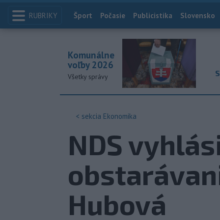
RUBRIKY
Index
Šport
Počasie
Publicistika
Slovensko
Komunálne
voľby 2026
S
Všetky správy
< sekcia
Ekonomika
NDS vyhlási
obstarávani
Hubová