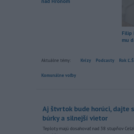
nad Hronom
Filip
mu da
Aktuálne témy:
Kvízy
Podcasty
Rok Ľ.Š
Komunálne voľby
Aj štvrtok bude horúci, dajte 
búrky a silnejší vietor
Teploty majú dosahovať nad 38 stupňov Celzi