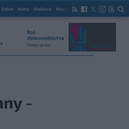
 Odber
Knihy
Útulkovo
Magazín
News Now
Archív
TASR
Rok
dobrovoľníctva
ky
Všetky správy
any -