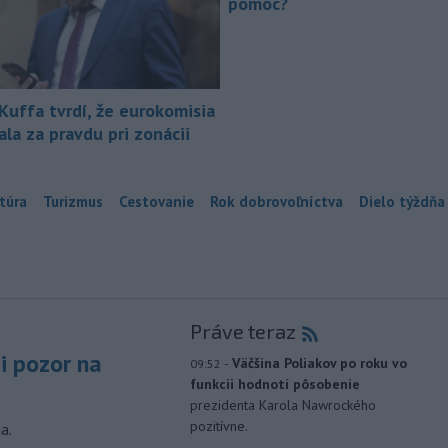
pomoc?
 Kuffa tvrdí, že eurokomisia
la za pravdu pri zonácii
túra
Turizmus
Cestovanie
Rok dobrovoľníctva
Dielo týždňa
Práve teraz
si pozor na
-
Väčšina Poliakov po roku vo
09:52
funkcii hodnotí pôsobenie
prezidenta Karola Nawrockého
pozitívne.
a.