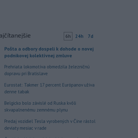
ajčítanejšie
6h
24h
7d
Pošta a odbory dospeli k dohode o novej
podnikovej kolektívnej zmluve
Prehriata lokomotíva obmedzila železničnú
dopravu pri Bratislave
Eurostat: Takmer 17 percent Európanov užíva
denne tabak
Belgicko bolo závislé od Ruska kvôli
skvapalnenému zemnému plynu
Predaj vozidiel Tesla vyrobených v Číne rástol
deviaty mesiac v rade