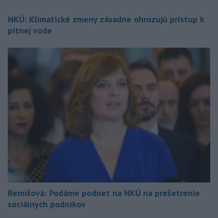
NKÚ: Klimatické zmeny zásadne ohrozujú prístup k
pitnej vode
Remišová: Podáme podnet na NKÚ na prešetrenie
sociálnych podnikov