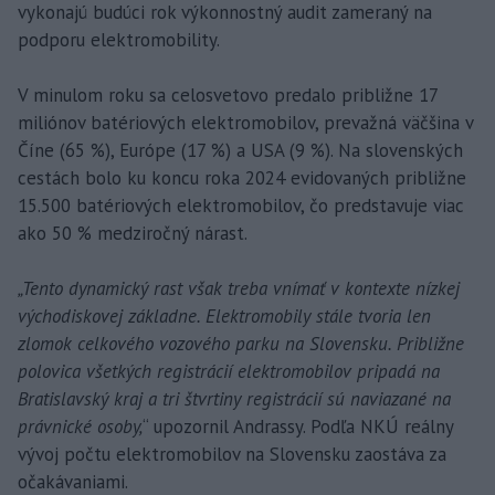
vykonajú budúci rok výkonnostný audit zameraný na
podporu elektromobility.
V minulom roku sa celosvetovo predalo približne 17
miliónov batériových elektromobilov, prevažná väčšina v
Číne (65 %), Európe (17 %) a USA (9 %). Na slovenských
cestách bolo ku koncu roka 2024 evidovaných približne
15.500 batériových elektromobilov, čo predstavuje viac
ako 50 % medziročný nárast.
„Tento dynamický rast však treba vnímať v kontexte nízkej
východiskovej základne. Elektromobily stále tvoria len
zlomok celkového vozového parku na Slovensku. Približne
polovica všetkých registrácií elektromobilov pripadá na
Bratislavský kraj a tri štvrtiny registrácií sú naviazané na
právnické osoby,
“ upozornil Andrassy. Podľa NKÚ reálny
vývoj počtu elektromobilov na Slovensku zaostáva za
očakávaniami.