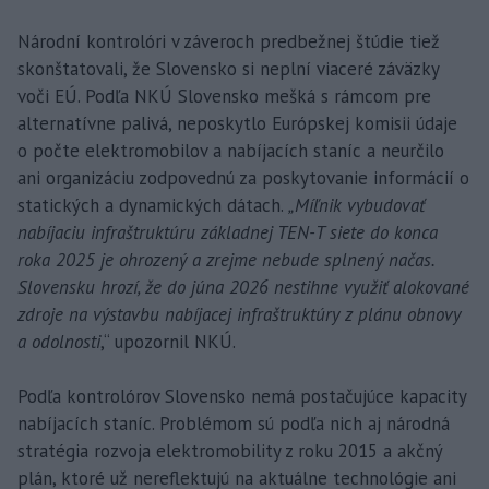
Národní kontrolóri v záveroch predbežnej štúdie tiež
skonštatovali, že Slovensko si neplní viaceré záväzky
voči EÚ. Podľa NKÚ Slovensko mešká s rámcom pre
alternatívne palivá, neposkytlo Európskej komisii údaje
o počte elektromobilov a nabíjacích staníc a neurčilo
ani organizáciu zodpovednú za poskytovanie informácií o
statických a dynamických dátach.
„Míľnik vybudovať
nabíjaciu infraštruktúru základnej TEN-T siete do konca
roka 2025 je ohrozený a zrejme nebude splnený načas.
Slovensku hrozí, že do júna 2026 nestihne využiť alokované
zdroje na výstavbu nabíjacej infraštruktúry z plánu obnovy
a odolnosti
,“ upozornil NKÚ.
Podľa kontrolórov Slovensko nemá postačujúce kapacity
nabíjacích staníc. Problémom sú podľa nich aj národná
stratégia rozvoja elektromobility z roku 2015 a akčný
plán, ktoré už nereflektujú na aktuálne technológie ani