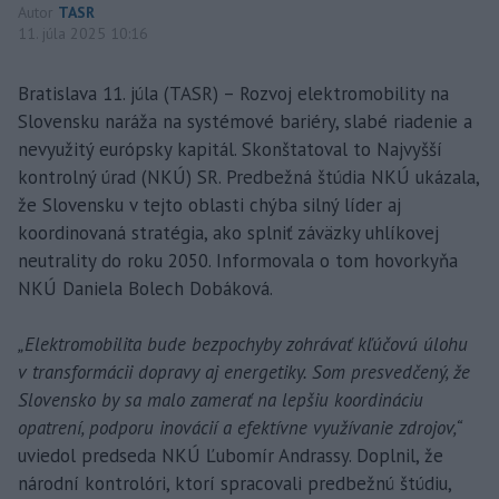
Autor
TASR
11. júla 2025 10:16
Bratislava 11. júla (TASR) – Rozvoj elektromobility na
Slovensku naráža na systémové bariéry, slabé riadenie a
nevyužitý európsky kapitál. Skonštatoval to Najvyšší
kontrolný úrad (NKÚ) SR. Predbežná štúdia NKÚ ukázala,
že Slovensku v tejto oblasti chýba silný líder aj
koordinovaná stratégia, ako splniť záväzky uhlíkovej
neutrality do roku 2050. Informovala o tom hovorkyňa
NKÚ Daniela Bolech Dobáková.
„Elektromobilita bude bezpochyby zohrávať kľúčovú úlohu
v transformácii dopravy aj energetiky. Som presvedčený, že
Slovensko by sa malo zamerať na lepšiu koordináciu
opatrení, podporu inovácií a efektívne využívanie zdrojov,“
uviedol predseda NKÚ Ľubomír Andrassy. Doplnil, že
národní kontrolóri, ktorí spracovali predbežnú štúdiu,