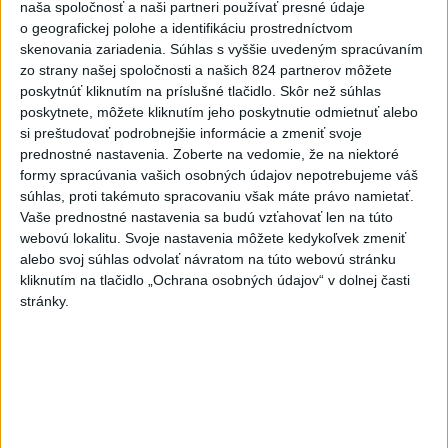
naša spoločnosť a naši partneri používať presné údaje
ECDC: V Európe zaznamenali
o geografickej polohe a identifikáciu prostredníctvom
241 prípadov nákazy
skenovania zariadenia. Súhlas s vyššie uvedeným spracúvaním
západonílskou horúčkou
zo strany našej spoločnosti a našich 824 partnerov môžete
poskytnúť kliknutím na príslušné tlačidlo. Skôr než súhlas
dnes 9:11
poskytnete, môžete kliknutím jeho poskytnutie odmietnuť alebo
Senát schválil Todda Blanchea
si preštudovať podrobnejšie informácie a zmeniť svoje
do funkcie ministra
prednostné nastavenia.
Zoberte na vedomie, že na niektoré
spravodlivosti
formy spracúvania vašich osobných údajov nepotrebujeme váš
súhlas, proti takémuto spracovaniu však máte právo namietať.
dnes 10:49
Vaše prednostné nastavenia sa budú vzťahovať len na túto
Firmám chýbajú kvalifikovaní
webovú lokalitu. Svoje nastavenia môžete kedykoľvek zmeniť
ľudia, pomôcť môže
alebo svoj súhlas odvolať návratom na túto webovú stránku
kliknutím na tlačidlo „Ochrana osobných údajov“ v dolnej časti
rekvalifikácia
stránky.
dnes 9:42
INTOXIKOVALA SA OSOBA:
Požiar v Braväcove zasiahol 10
stavieb
dnes 10:13