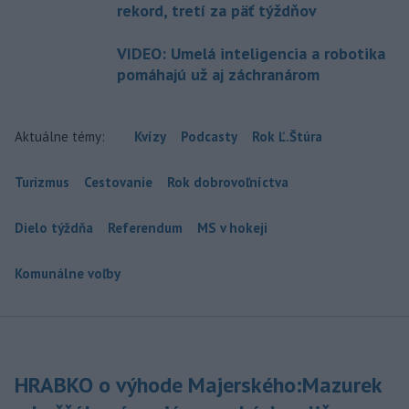
rekord, tretí za päť týždňov
VIDEO: Umelá inteligencia a robotika
pomáhajú už aj záchranárom
Aktuálne témy:
Kvízy
Podcasty
Rok Ľ.Štúra
Turizmus
Cestovanie
Rok dobrovoľníctva
Dielo týždňa
Referendum
MS v hokeji
Komunálne voľby
HRABKO o výhode Majerského:Mazurek