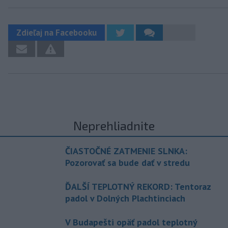
Zdieľaj na Facebooku
Neprehliadnite
ČIASTOČNÉ ZATMENIE SLNKA:
Pozorovať sa bude dať v stredu
ĎALŠÍ TEPLOTNÝ REKORD: Tentoraz
padol v Dolných Plachtinciach
V Budapešti opäť padol teplotný