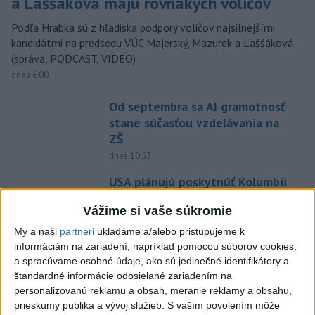
a Laššáková majú rovnakých voličov
Podľa Hrabka sú z hľadiska podpory voličov najsilnejšími
kandidátmi na predsedu VÚC Majerský, Mazurek a Laššáková
(správa, PODCAST, VIDEO)
dnes 6:00
Od septembra sa AI gramotnosť
stane súčasťou vzdelávania na
ZŠ
dnes 10:53
USA plánujú poskytnúť Kolumbii
pomoc vo výške jednej miliardy
Vážime si vaše súkromie
dolárov
dnes 10:02
My a naši
partneri
ukladáme a/alebo pristupujeme k
informáciám na zariadení, napríklad pomocou súborov cookies,
Pekárka zachránila život svojim
a spracúvame osobné údaje, ako sú jedinečné identifikátory a
zákazníkom, ktorí sa pár dní
štandardné informácie odosielané zariadením na
neukázali
personalizovanú reklamu a obsah, meranie reklamy a obsahu,
prieskumy publika a vývoj služieb.
S vaším povolením môže
dnes 7:44