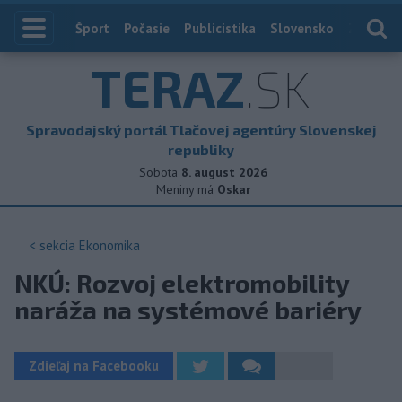
Index
Šport
Počasie
Publicistika
Slovensko
Zahranič
TERAZ
.SK
Spravodajský portál Tlačovej agentúry Slovenskej
republiky
Sobota
8. august 2026
Meniny má
Oskar
< sekcia
Ekonomika
NKÚ: Rozvoj elektromobility
naráža na systémové bariéry
Zdieľaj na Facebooku