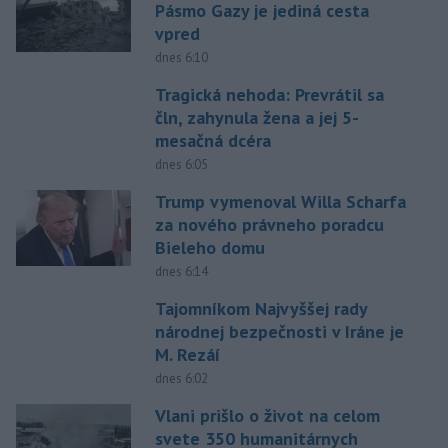
Pásmo Gazy je jediná cesta
vpred
dnes 6:10
Tragická nehoda: Prevrátil sa
čln, zahynula žena a jej 5-
mesačná dcéra
dnes 6:05
Trump vymenoval Willa Scharfa
za nového právneho poradcu
Bieleho domu
dnes 6:14
Tajomníkom Najvyššej rady
národnej bezpečnosti v Iráne je
M. Rezáí
dnes 6:02
Vlani prišlo o život na celom
svete 350 humanitárnych