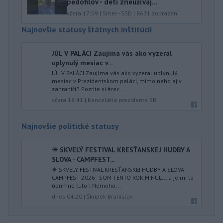
pedofilov - deti zneužívaj...
včera 17:59
|
Smer - SSD
|
8631
zobrazení
Najnovšie statusy štátnych inštitúcií
JÚL V PALÁCI Zaujíma vás ako vyzeral
uplynulý mesiac v...
JÚL V PALÁCI Zaujíma vás ako vyzeral uplynulý
mesiac v Prezidentskom paláci, mimo neho aj v
zahraničí? Pozrite si #rec...
včera 18:41
|
Kancelária prezidenta SR
Najnovšie politické statusy
✴️ SKVELÝ FESTIVAL KRESŤANSKEJ HUDBY A
SLOVA - CAMPFEST...
✴️ SKVELÝ FESTIVAL KRESŤANSKEJ HUDBY A SLOVA -
CAMPFEST 2026 - SOM TENTO ROK MINUL... a je mi to
úprimne ľúto ! Nemoho...
dnes 04:20
|
Škripek Branislav