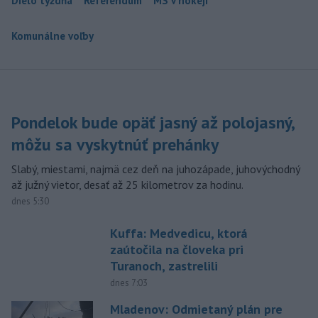
Dielo týždňa
Referendum
MS v hokeji
Komunálne voľby
Pondelok bude opäť jasný až polojasný,
môžu sa vyskytnúť prehánky
Slabý, miestami, najmä cez deň na juhozápade, juhovýchodný
až južný vietor, desať až 25 kilometrov za hodinu.
dnes 5:30
Kuffa: Medvedicu, ktorá
zaútočila na človeka pri
Turanoch, zastrelili
dnes 7:03
Mladenov: Odmietaný plán pre