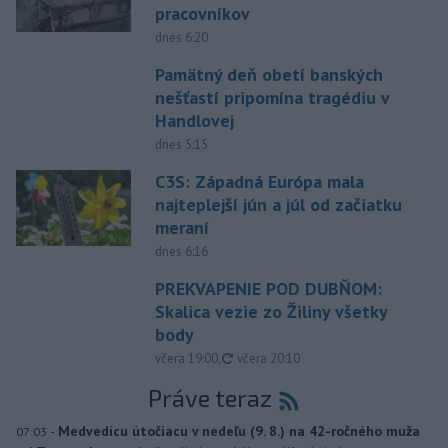
pracovníkov
dnes 6:20
Pamätný deň obetí banských
nešťastí pripomína tragédiu v
Handlovej
dnes 5:15
C3S: Západná Európa mala
najteplejší jún a júl od začiatku
meraní
dnes 6:16
PREKVAPENIE POD DUBŇOM:
Skalica vezie zo Žiliny všetky
body
aktualizované
včera 19:00
,
včera 20:10
Práve teraz
-
Medvedicu útočiacu v nedeľu (9. 8.) na 42-ročného muža
07:03