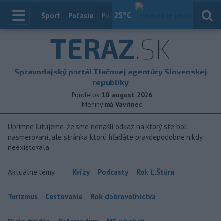
25
°C
Index
Šport
Počasie
Publicistika
Slovensko
Zahranič
TERAZ
.SK
Spravodajský portál Tlačovej agentúry Slovenskej
republiky
Pondelok
10. august 2026
Meniny má
Vavrinec
Úprimne ľutujeme, že sme nenašli odkaz na ktorý ste boli
nasmerovaní, ale stránka ktorú hľadáte pravdepodobne nikdy
neexistovala
Aktuálne témy:
Kvízy
Podcasty
Rok Ľ.Štúra
Turizmus
Cestovanie
Rok dobrovoľníctva