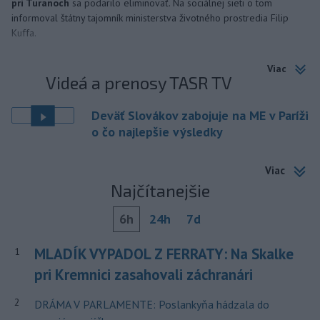
pri Turanoch
sa podarilo eliminovať. Na sociálnej sieti o tom
informoval štátny tajomník ministerstva životného prostredia Filip
Kuffa.
Viac
Videá a prenosy TASR TV
Deväť Slovákov zabojuje na ME v Paríži
o čo najlepšie výsledky
Viac
Najčítanejšie
6h
24h
7d
MLADÍK VYPADOL Z FERRATY: Na Skalke
1
pri Kremnici zasahovali záchranári
2
DRÁMA V PARLAMENTE: Poslankyňa hádzala do