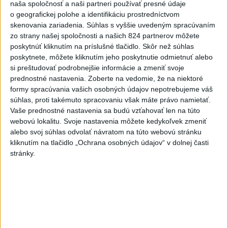
dnes 6:05
naša spoločnosť a naši partneri používať presné údaje
o geografickej polohe a identifikáciu prostredníctvom
Slovensko
skenovania zariadenia. Súhlas s vyššie uvedeným spracúvaním
zo strany našej spoločnosti a našich 824 partnerov môžete
poskytnúť kliknutím na príslušné tlačidlo. Skôr než súhlas
Pamätný deň obetí banských
poskytnete, môžete kliknutím jeho poskytnutie odmietnuť alebo
nešťastí pripomína tragédiu v
si preštudovať podrobnejšie informácie a zmeniť svoje
Handlovej
prednostné nastavenia.
Zoberte na vedomie, že na niektoré
dnes 5:15
formy spracúvania vašich osobných údajov nepotrebujeme váš
súhlas, proti takémuto spracovaniu však máte právo namietať.
ÚTOK MEDVEĎA: V Turanoch pri zjazde z D1 našli
Vaše prednostné nastavenia sa budú vzťahovať len na túto
zraneného muža
webovú lokalitu. Svoje nastavenia môžete kedykoľvek zmeniť
alebo svoj súhlas odvolať návratom na túto webovú stránku
Polícia upozorňuje seniorov na nekalé praktiky podvodníkov
kliknutím na tlačidlo „Ochrana osobných údajov“ v dolnej časti
stránky.
Erik Tomáš: Ak si I. Korčok založí živnosť, nebude to správne
Zahraničie
Vlani prišlo o život na celom svete