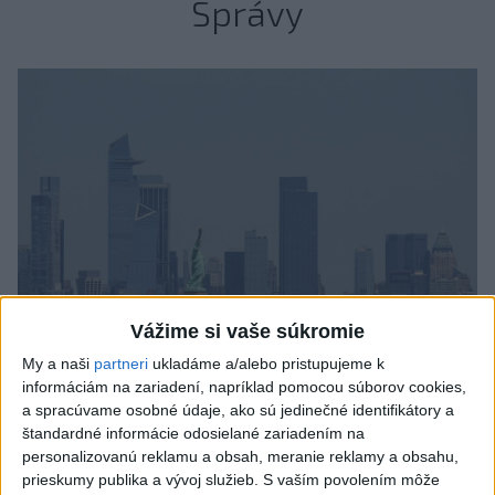
Správy
Vážime si vaše súkromie
My a naši
partneri
ukladáme a/alebo pristupujeme k
informáciám na zariadení, napríklad pomocou súborov cookies,
Tragická nehoda: Prevrátil sa čln,
a spracúvame osobné údaje, ako sú jedinečné identifikátory a
zahynula žena a jej 5-mesačná dcéra
štandardné informácie odosielané zariadením na
personalizovanú reklamu a obsah, meranie reklamy a obsahu,
Polícia vedie trestné stíhanie voči vodičovi.
prieskumy publika a vývoj služieb.
S vaším povolením môže