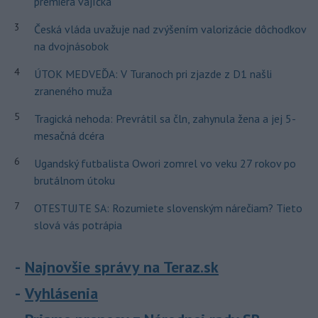
premiéra vajíčka
3
Česká vláda uvažuje nad zvýšením valorizácie dôchodkov
na dvojnásobok
4
ÚTOK MEDVEĎA: V Turanoch pri zjazde z D1 našli
zraneného muža
5
Tragická nehoda: Prevrátil sa čln, zahynula žena a jej 5-
mesačná dcéra
6
Ugandský futbalista Owori zomrel vo veku 27 rokov po
brutálnom útoku
7
OTESTUJTE SA: Rozumiete slovenským nárečiam? Tieto
slová vás potrápia
Najnovšie správy na Teraz.sk
Vyhlásenia