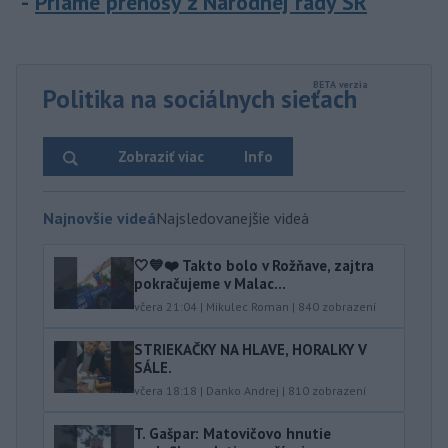
Priame prenosy z Národnej rady SR
Politika na sociálnych sieťach
Zobraziť viac
Info
Najnovšie videá
Najsledovanejšie videá
🤍💙❤️ Takto bolo v Rožňave, zajtra
pokračujeme v Malac...
včera 21:04
|
Mikulec Roman
|
840
zobrazení
STRIEKAČKY NA HLAVE, HORALKY V
SÁLE.
včera 18:18
|
Danko Andrej
|
810
zobrazení
T. Gašpar: Matovičovo hnutie