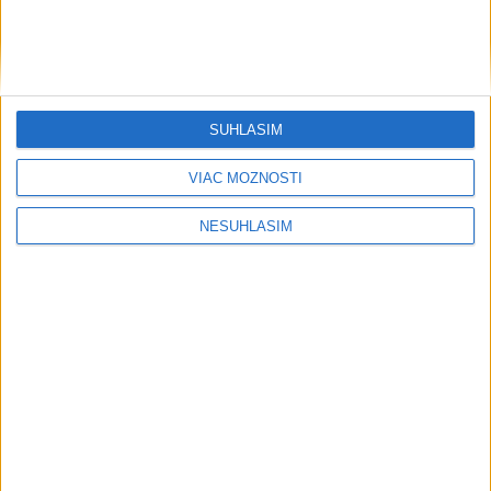
SÚHLASÍM
VIAC MOŽNOSTÍ
NESÚHLASÍM
....