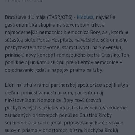
11. mája 2026 14:24
Bratislava 11. mája (TASR/OTS) -
Medusa
, najväčšia
gastronomická skupina na slovenskom trhu, a
najmodernejšia nemocnica Nemocnica Bory, a.s., ktorá je
súčasťou siete Penta Hospitals, najväčšieho súkromného
poskytovateľa zdravotnej starostlivosti na Slovensku,
prinášajú nový koncept remeselného bistra Crustino. Ten
ponúkne aj unikátnu službu pre klientov nemocnice –
objednávanie jedál a nápojov priamo na izby.
Lídri na trhu v rámci partnerskej spolupráce spojili sily s
cieľom priniesť zamestnancom, pacientom aj
návštevníkom Nemocnice Bory novú úroveň
poskytovaných služieb v oblasti stravovania. V moderne
zariadených priestoroch ponúkne Crustino široký
sortiment à la carte jedál, pripravovaných z čerstvých
surovín priamo v priestoroch bistra. Nechýba široká