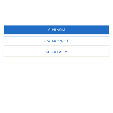
bytov
Regióny
NEŠŤASTNÝ PÁD:Záchranári
SÚHLASÍM
pomáhali 25-ročnej žene, skončila v
nemocnici
VIAC MOŽNOSTÍ
dnes 19:10
NESÚHLASÍM
Rezort obrany: Cieľom je dostať požiar vo VO Záhorie pod
kontrolu
ZÁCHRANÁRI V AKCII: Pomáhali dvom poľským turistkám,
obe utrpeli úrazy
MLADÍK VYPADOL Z FERRATY: Na Skalke pri Kremnici
zasahovali záchranári