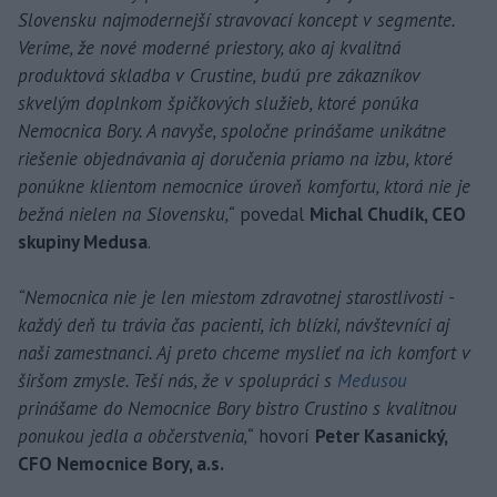
Slovensku najmodernejší stravovací koncept v segmente.
Veríme, že nové moderné priestory, ako aj kvalitná
produktová skladba v Crustine, budú pre zákazníkov
skvelým doplnkom špičkových služieb, ktoré ponúka
Nemocnica Bory. A navyše, spoločne prinášame unikátne
riešenie objednávania aj doručenia priamo na izbu, ktoré
ponúkne klientom nemocnice úroveň komfortu, ktorá nie je
bežná nielen na Slovensku,“
povedal
Michal Chudík, CEO
skupiny Medusa
.
“Nemocnica nie je len miestom zdravotnej starostlivosti -
každý deň tu trávia čas pacienti, ich blízki, návštevníci aj
naši zamestnanci. Aj preto chceme myslieť na ich komfort v
širšom zmysle. Teší nás, že v spolupráci s
Medusou
prinášame do Nemocnice Bory bistro Crustino s kvalitnou
ponukou jedla a občerstvenia,“
hovorí
Peter Kasanický,
CFO Nemocnice Bory, a.s.