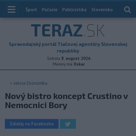
Index
Šport
Počasie
Publicistika
Slovensko
Zahranič
TERAZ
.SK
Spravodajský portál Tlačovej agentúry Slovenskej
republiky
Sobota
8. august 2026
Meniny má
Oskar
< sekcia
Ekonomika
Nový bistro koncept Crustino v
Nemocnici Bory
Zdieľaj na Facebooku