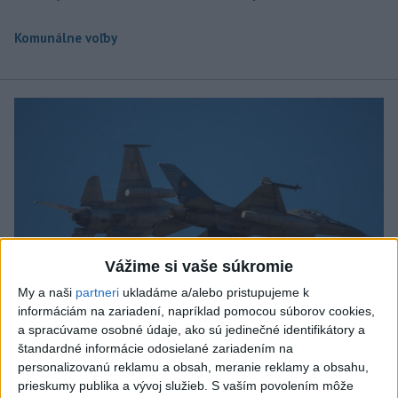
Komunálne voľby
Vážime si vaše súkromie
My a naši
partneri
ukladáme a/alebo pristupujeme k
informáciám na zariadení, napríklad pomocou súborov cookies,
a spracúvame osobné údaje, ako sú jedinečné identifikátory a
štandardné informácie odosielané zariadením na
personalizovanú reklamu a obsah, meranie reklamy a obsahu,
Typ dronu, ktorý vybuchol v Bulharsku,
prieskumy publika a vývoj služieb.
S vaším povolením môže