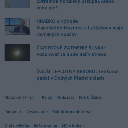
Extrémne horúčavy ustúpili. Alebo
žeby nie?
HRABKO o výhode
Majerského:Mazurek a Laššáková majú
rovnakých voličov
ČIASTOČNÉ ZATMENIE SLNKA:
Pozorovať sa bude dať v stredu
ĎALŠÍ TEPLOTNÝ REKORD: Tentoraz
padol v Dolných Plachtinciach
Aktuálne témy:
Kvízy
Podcasty
Rok Ľ.Štúra
Turizmus
Cestovanie
Rok dobrovoľníctva
Dielo týždňa
Referendum
MS v hokeji