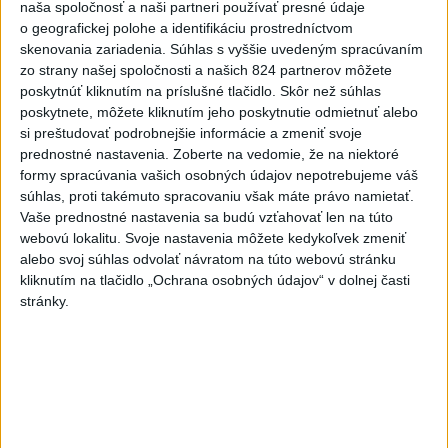
využíva ukrajinská armáda
naša spoločnosť a naši partneri používať presné údaje
o geografickej polohe a identifikáciu prostredníctvom
Podľa bulharského premiéra Rumena Radeva dron vybuchol v
skenovania zariadenia. Súhlas s vyššie uvedeným spracúvaním
bezprostrednej blízkosti hraničného priechodu Kardam s
zo strany našej spoločnosti a našich 824 partnerov môžete
Rumunskom asi 1000 metrov od kompresorovej stanice
poskytnúť kliknutím na príslušné tlačidlo. Skôr než súhlas
plynovodu.
poskytnete, môžete kliknutím jeho poskytnutie odmietnuť alebo
dnes 18:43
si preštudovať podrobnejšie informácie a zmeniť svoje
prednostné nastavenia.
Zoberte na vedomie, že na niektoré
V blízkosti Vojenského
formy spracúvania vašich osobných údajov nepotrebujeme váš
technického a skúšobného
súhlas, proti takémuto spracovaniu však máte právo namietať.
ústavu Záhorie HORÍ
Vaše prednostné nastavenia sa budú vzťahovať len na túto
webovú lokalitu. Svoje nastavenia môžete kedykoľvek zmeniť
dnes 16:51
alebo svoj súhlas odvolať návratom na túto webovú stránku
MIMORIADNA SITUÁCIA: V obci
kliknutím na tlačidlo „Ochrana osobných údajov“ v dolnej časti
Braväcovo likvidujú zvyšky
stránky.
zhorených budov
dnes 17:06
ZÁCHRANÁRI V AKCII: Pomáhali
dvom poľským turistkám, obe
utrpeli úrazy