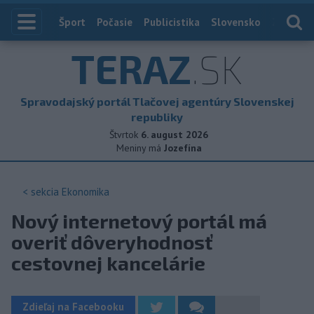
Index
Šport
Počasie
Publicistika
Slovensko
Zahranič
TERAZ
.SK
Spravodajský portál Tlačovej agentúry Slovenskej
republiky
Štvrtok
6. august 2026
Meniny má
Jozefína
< sekcia
Ekonomika
Nový internetový portál má
overiť dôveryhodnosť
cestovnej kancelárie
Zdieľaj na Facebooku