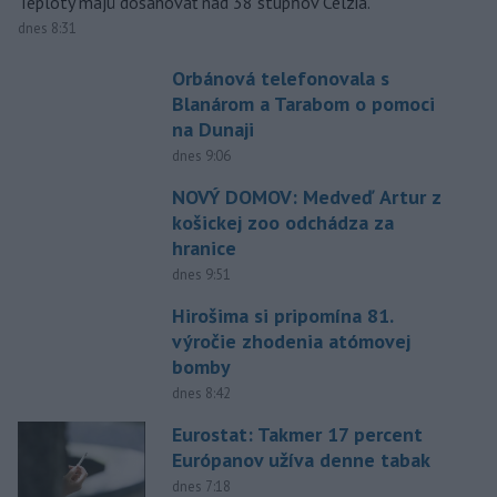
Teploty majú dosahovať nad 38 stupňov Celzia.
dnes 8:31
Orbánová telefonovala s
Blanárom a Tarabom o pomoci
na Dunaji
dnes 9:06
NOVÝ DOMOV: Medveď Artur z
košickej zoo odchádza za
hranice
dnes 9:51
Hirošima si pripomína 81.
výročie zhodenia atómovej
bomby
dnes 8:42
Eurostat: Takmer 17 percent
Európanov užíva denne tabak
dnes 7:18