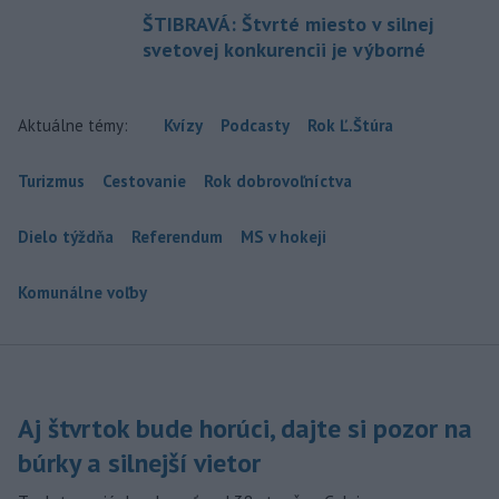
ŠTIBRAVÁ: Štvrté miesto v silnej
svetovej konkurencii je výborné
Aktuálne témy:
Kvízy
Podcasty
Rok Ľ.Štúra
Turizmus
Cestovanie
Rok dobrovoľníctva
Dielo týždňa
Referendum
MS v hokeji
Komunálne voľby
Aj štvrtok bude horúci, dajte si pozor na
búrky a silnejší vietor