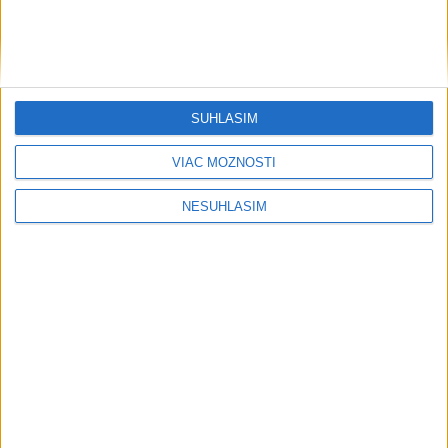
....
SÚHLASÍM
VIAC MOŽNOSTÍ
NESÚHLASÍM
....