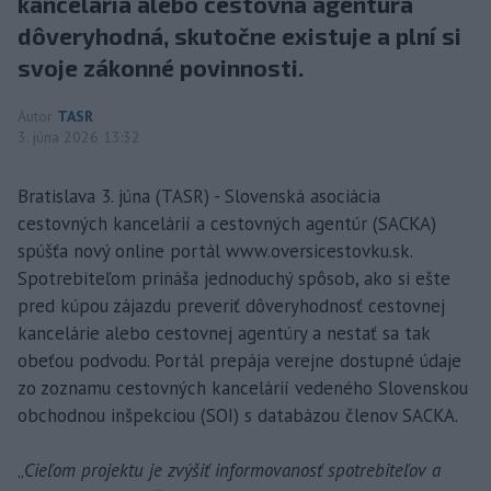
kancelária alebo cestovná agentúra
dôveryhodná, skutočne existuje a plní si
svoje zákonné povinnosti.
Autor
TASR
3. júna 2026 13:32
Bratislava 3. júna (TASR) - Slovenská asociácia
cestovných kancelárií a cestovných agentúr (SACKA)
spúšťa nový online portál www.oversicestovku.sk.
Spotrebiteľom prináša jednoduchý spôsob, ako si ešte
pred kúpou zájazdu preveriť dôveryhodnosť cestovnej
kancelárie alebo cestovnej agentúry a nestať sa tak
obeťou podvodu. Portál prepája verejne dostupné údaje
zo zoznamu cestovných kancelárií vedeného Slovenskou
obchodnou inšpekciou (SOI) s databázou členov SACKA.
„
Cieľom projektu je zvýšiť informovanosť spotrebiteľov a