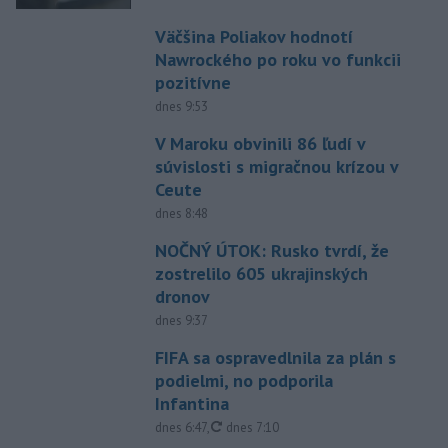
Väčšina Poliakov hodnotí
Nawrockého po roku vo funkcii
pozitívne
dnes 9:53
V Maroku obvinili 86 ľudí v
súvislosti s migračnou krízou v
Ceute
dnes 8:48
NOČNÝ ÚTOK: Rusko tvrdí, že
zostrelilo 605 ukrajinských
dronov
dnes 9:37
FIFA sa ospravedlnila za plán s
podielmi, no podporila
Infantina
aktualizované
dnes 6:47
,
dnes 7:10