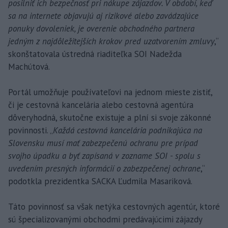
posilniť ich bezpečnosť pri nákupe zájazdov. V období, keď
sa na internete objavujú aj rizikové alebo zavádzajúce
ponuky dovoleniek, je overenie obchodného partnera
jedným z najdôležitejších krokov pred uzatvorením zmluvy
,“
skonštatovala ústredná riaditeľka SOI Nadežda
Machútová.
Portál umožňuje používateľovi na jednom mieste zistiť,
či je cestovná kancelária alebo cestovná agentúra
dôveryhodná, skutočne existuje a plní si svoje zákonné
povinnosti. „
Každá cestovná kancelária podnikajúca na
Slovensku musí mať zabezpečenú ochranu pre prípad
svojho úpadku a byť zapísaná v zozname SOI - spolu s
uvedením presných informácií o zabezpečenej ochrane
,“
podotkla prezidentka SACKA Ľudmila Masariková.
Táto povinnosť sa však netýka cestovných agentúr, ktoré
sú špecializovanými obchodmi predávajúcimi zájazdy