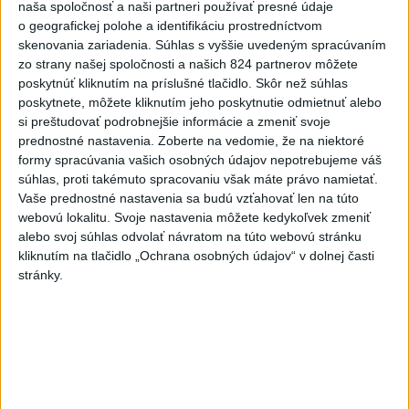
naša spoločnosť a naši partneri používať presné údaje
o geografickej polohe a identifikáciu prostredníctvom
Český herec Vladimír Polívka odmietol
1
skenovania zariadenia. Súhlas s vyššie uvedeným spracúvaním
zaujímavé filmové projekty
zo strany našej spoločnosti a našich 824 partnerov môžete
poskytnúť kliknutím na príslušné tlačidlo. Skôr než súhlas
2
poskytnete, môžete kliknutím jeho poskytnutie odmietnuť alebo
Predstavitelia Mladého Hlasu podali trestné oznámenie
si preštudovať podrobnejšie informácie a zmeniť svoje
na I. Korčoka
prednostné nastavenia.
Zoberte na vedomie, že na niektoré
3
formy spracúvania vašich osobných údajov nepotrebujeme váš
Mesto Martin vypovedalo zmluvy na tri rozpracované
súhlas, proti takémuto spracovaniu však máte právo namietať.
investičné akcie
Vaše prednostné nastavenia sa budú vzťahovať len na túto
4
webovú lokalitu. Svoje nastavenia môžete kedykoľvek zmeniť
V Košiciach Nad jazerom začína výstavba
alebo svoj súhlas odvolať návratom na túto webovú stránku
chodníka,otvorili aj pumptrack
kliknutím na tlačidlo „Ochrana osobných údajov“ v dolnej časti
5
stránky.
ZRÁŽKA VLAKU S AUTOM V LOZORNE: Rušňovodič jej
už nedokázal zabrániť
6
Kruhová križovatka v Poprade v smere z Hozelca bude
hotová budúci rok
7
UZAVRETÁ CESTA: Medzi Spišskou Novou Vsou a