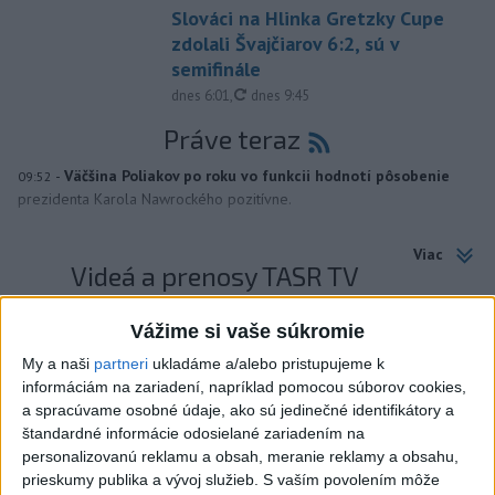
Slováci na Hlinka Gretzky Cupe
zdolali Švajčiarov 6:2, sú v
semifinále
aktualizované
dnes 6:01
,
dnes 9:45
Práve teraz
-
Väčšina Poliakov po roku vo funkcii hodnotí pôsobenie
09:52
prezidenta Karola Nawrockého pozitívne.
Viac
Videá a prenosy TASR TV
TK Ministra spravodlivosti SR B.
Vážime si vaše súkromie
Suska
My a naši
partneri
ukladáme a/alebo pristupujeme k
informáciám na zariadení, napríklad pomocou súborov cookies,
a spracúvame osobné údaje, ako sú jedinečné identifikátory a
Viac
štandardné informácie odosielané zariadením na
Najčítanejšie
personalizovanú reklamu a obsah, meranie reklamy a obsahu,
prieskumy publika a vývoj služieb.
S vaším povolením môže
6h
24h
7d