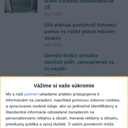
stane súčasťou vzdelávania na
ZŠ
dnes 10:53
USA plánujú poskytnúť Kolumbii
pomoc vo výške jednej miliardy
dolárov
dnes 10:02
Skončili ďalšie desiatky
menších pôšt, samosprávam sa
to nepáči
dnes 11:17
Do Bulharska vnikol dron a
Vážime si vaše súkromie
vybuchol v blízkosti hraníc s
My a naši
partneri
ukladáme a/alebo pristupujeme k
Rumunskom
informáciám na zariadení, napríklad pomocou súborov cookies,
dnes 12:45
a spracúvame osobné údaje, ako sú jedinečné identifikátory a
štandardné informácie odosielané zariadením na
Senát schválil Todda Blanchea
personalizovanú reklamu a obsah, meranie reklamy a obsahu,
do funkcie ministra
prieskumy publika a vývoj služieb.
S vaším povolením môže