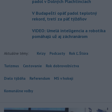
padol v Dolných Plachtinciach
V Budapešti opäť padol teplotný
rekord, tretí za päť týždňov
VIDEO: Umelá inteligencia a robotika
pomáhajú už aj záchranárom
Aktuálne témy:
Kvízy
Podcasty
Rok Ľ.Štúra
Turizmus
Cestovanie
Rok dobrovoľníctva
Dielo týždňa
Referendum
MS v hokeji
Komunálne voľby