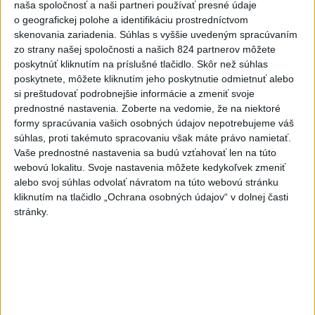
spravodlivosti
naša spoločnosť a naši partneri používať presné údaje
o geografickej polohe a identifikáciu prostredníctvom
aktualizované
dnes 10:49
,
dnes 11:49
skenovania zariadenia. Súhlas s vyššie uvedeným spracúvaním
Agrorezort: Aj vlani hospodárila
zo strany našej spoločnosti a našich 824 partnerov môžete
väčšina roľníkov na výmere do
poskytnúť kliknutím na príslušné tlačidlo. Skôr než súhlas
500 ha
poskytnete, môžete kliknutím jeho poskytnutie odmietnuť alebo
si preštudovať podrobnejšie informácie a zmeniť svoje
dnes 12:27
prednostné nastavenia.
Zoberte na vedomie, že na niektoré
INTOXIKOVALA SA OSOBA:
formy spracúvania vašich osobných údajov nepotrebujeme váš
Požiar v Braväcove zasiahol 10
súhlas, proti takémuto spracovaniu však máte právo namietať.
stavieb
Vaše prednostné nastavenia sa budú vzťahovať len na túto
webovú lokalitu. Svoje nastavenia môžete kedykoľvek zmeniť
aktualizované
dnes 10:13
,
dnes 12:19
alebo svoj súhlas odvolať návratom na túto webovú stránku
Na západe sú miestami vydané
kliknutím na tlačidlo „Ochrana osobných údajov“ v dolnej časti
výstrahy prvého stupňa pred
stránky.
horúčavami
dnes 11:21
Slovenská miešaná štafeta
siedma, zlato pre Nemcov
dnes 12:19