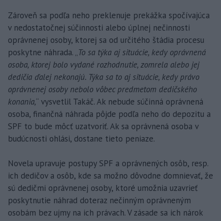
Zároveň sa podľa neho preklenuje prekážka spočívajúca
v nedostatočnej súčinnosti alebo úplnej nečinnosti
oprávnenej osoby, ktorej sa od určitého štádia procesu
poskytne náhrada. „
To sa týka aj situácie, kedy oprávnená
osoba, ktorej bolo vydané rozhodnutie, zomrela alebo jej
dedičia ďalej nekonajú. Týka sa to aj situácie, kedy právo
oprávnenej osoby nebolo vôbec predmetom dedičského
konania,
“ vysvetlil Takáč. Ak nebude súčinná oprávnená
osoba, finančná náhrada pôjde podľa neho do depozitu a
SPF to bude môcť uzatvoriť. Ak sa oprávnená osoba v
budúcnosti ohlási, dostane tieto peniaze.
Novela upravuje postupy SPF a oprávnených osôb, resp.
ich dedičov a osôb, kde sa možno dôvodne domnievať, že
sú dedičmi oprávnenej osoby, ktoré umožnia uzavrieť
poskytnutie náhrad doteraz nečinným oprávneným
osobám bez ujmy na ich právach. V zásade sa ich nárok