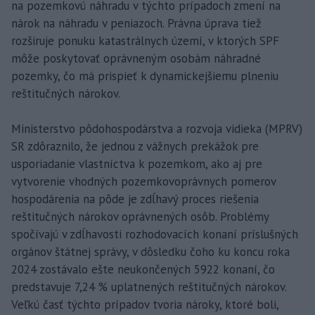
na pozemkovú náhradu v týchto prípadoch zmení na
nárok na náhradu v peniazoch. Právna úprava tiež
rozširuje ponuku katastrálnych území, v ktorých SPF
môže poskytovať oprávneným osobám náhradné
pozemky, čo má prispieť k dynamickejšiemu plneniu
reštitučných nárokov.
Ministerstvo pôdohospodárstva a rozvoja vidieka (MPRV)
SR zdôraznilo, že jednou z vážnych prekážok pre
usporiadanie vlastníctva k pozemkom, ako aj pre
vytvorenie vhodných pozemkovoprávnych pomerov
hospodárenia na pôde je zdĺhavý proces riešenia
reštitučných nárokov oprávnených osôb. Problémy
spočívajú v zdĺhavosti rozhodovacích konaní príslušných
orgánov štátnej správy, v dôsledku čoho ku koncu roka
2024 zostávalo ešte neukončených 5922 konaní, čo
predstavuje 7,24 % uplatnených reštitučných nárokov.
Veľkú časť týchto prípadov tvoria nároky, ktoré boli,