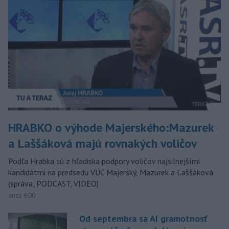
HRABKO o výhode Majerského:Mazurek
a Laššáková majú rovnakých voličov
Podľa Hrabka sú z hľadiska podpory voličov najsilnejšími
kandidátmi na predsedu VÚC Majerský, Mazurek a Laššáková
(správa, PODCAST, VIDEO)
dnes 6:00
Od septembra sa AI gramotnosť