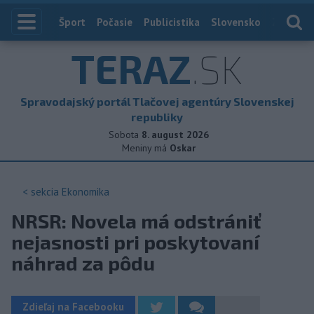
Index
Šport
Počasie
Publicistika
Slovensko
Zahranič
TERAZ
.SK
Spravodajský portál Tlačovej agentúry Slovenskej
republiky
Sobota
8. august 2026
Meniny má
Oskar
< sekcia
Ekonomika
NRSR: Novela má odstrániť
nejasnosti pri poskytovaní
náhrad za pôdu
Zdieľaj na Facebooku