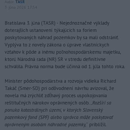
Autor
TASR
3. júna 2026 17:54
Bratislava 3. júna (TASR) - Nejednoznačné výklady
doterajších ustanovení týkajúcich sa foriem
poskytovaných náhrad pozemkov by sa mali odstrániť.
Vyplýva to z novely zákona o úprave vlastníckych
vzťahov k pôde a inému poľnohospodárskemu majetku,
ktorú Národná rada (NR) SR v stredu definitívne
schválila. Právna norma bude účinná od 1. júla tohto roka.
Minister pôdohospodárstva a rozvoja vidieka Richard
Takáč (Smer-SD) pri odôvodnení návrhu avizoval, že
novela má zrýchliť zdĺhavý proces uspokojovania
reštitučných nárokov oprávnených osôb. „
Rozšíri sa
ponuka katastrálnych území, v ktorých Slovenský
pozemkový fond (SPF) alebo správca môže poskytovať
oprávneným osobám náhradné pozemky,
“ priblížil.