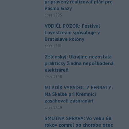
pripravený realizovať plán pre
Pásmo Gazy
dnes 15:25
VODIČI, POZOR: Festival
Lovestream spôsobuje v
Bratislave kolóny
dnes 17:01
Zelenskyj: Ukrajine nezostala
prakticky žiadna nepoškodená
elektráreň
dnes 15:18
MLADÍK VYPADOL Z FERRATY:
Na Skalke pri Kremnici
zasahovali záchranári
dnes 17:19
SMUTNÁ SPRÁVA: Vo veku 68
rokov zomrel po chorobe otec