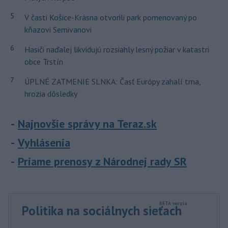
5
V časti Košice-Krásna otvorili park pomenovaný po
kňazovi Semivanovi
6
Hasiči naďalej likvidujú rozsiahly lesný požiar v katastri
obce Trstín
7
ÚPLNÉ ZATMENIE SLNKA: Časť Európy zahalí tma,
hrozia dôsledky
Najnovšie správy na Teraz.sk
Vyhlásenia
Priame prenosy z Národnej rady SR
Politika na sociálnych sieťach