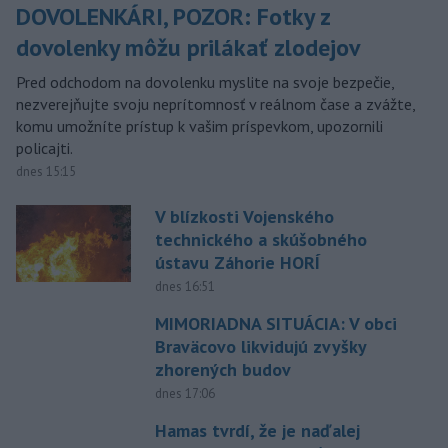
DOVOLENKÁRI, POZOR: Fotky z
dovolenky môžu prilákať zlodejov
Pred odchodom na dovolenku myslite na svoje bezpečie,
nezverejňujte svoju neprítomnosť v reálnom čase a zvážte,
komu umožníte prístup k vašim príspevkom, upozornili
policajti.
dnes 15:15
V blízkosti Vojenského
technického a skúšobného
ústavu Záhorie HORÍ
dnes 16:51
MIMORIADNA SITUÁCIA: V obci
Braväcovo likvidujú zvyšky
zhorených budov
dnes 17:06
Hamas tvrdí, že je naďalej