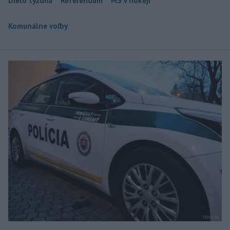
Dielo týždňa
Referendum
MS v hokeji
Komunálne voľby