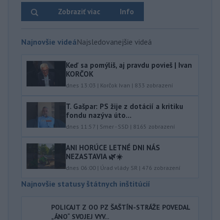
Zobraziť viac
Info
Najnovšie videá
Najsledovanejšie videá
Keď sa pomýliš, aj pravdu povieš | Ivan
KORČOK
dnes 13:03
|
Korčok Ivan
|
833
zobrazení
T. Gašpar: PS žije z dotácií a kritiku
fondu nazýva úto...
dnes 11:57
|
Smer - SSD
|
8165
zobrazení
ANI HORÚCE LETNÉ DNI NÁS
NEZASTAVIA 🌿☀️
dnes 06:00
|
Úrad vlády SR
|
476
zobrazení
Najnovšie statusy štátnych inštitúcií
POLICAJT Z OO PZ ŠAŠTÍN-STRÁŽE POVEDAL
„ÁNO“ SVOJEJ VYV...