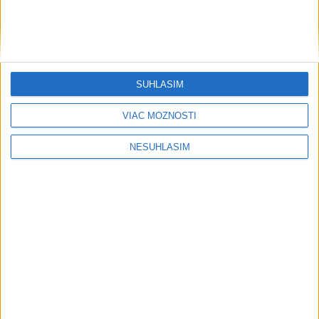
VEĽKÁ PREDPOVEĎ POČASIA:
Extrémne horúčavy ustúpili. Alebo
žeby nie?
SÚHLASÍM
včera 16:00
VIAC MOŽNOSTÍ
NESÚHLASÍM
Neprehliadnite
Mikloško: Radikalizácia medzi
mladými narastá, spúšťačom je i
samota
Grécky raj bez davov? Toto sú tie
najkrajšie miesta Kefalónie
PREDANÓCYOVÁ: Vývoj nových