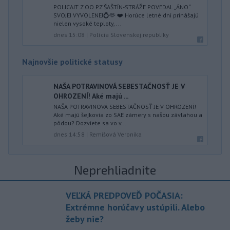
POLICAJT Z OO PZ ŠAŠTÍN-STRÁŽE POVEDAL „ÁNO“
SVOJEJ VYVOLENEJ💍🫶 ❤️ Horúce letné dni prinášajú
nielen vysoké teploty, ...
dnes 15:08
|
Polícia Slovenskej republiky
Najnovšie politické statusy
NAŠA POTRAVINOVÁ SEBESTAČNOSŤ JE V
OHROZENÍ! Aké majú ...
NAŠA POTRAVINOVÁ SEBESTAČNOSŤ JE V OHROZENÍ!
Aké majú šejkovia zo SAE zámery s našou závlahou a
pôdou? Dozviete sa vo v...
dnes 14:58
|
Remišová Veronika
Neprehliadnite
VEĽKÁ PREDPOVEĎ POČASIA:
Extrémne horúčavy ustúpili. Alebo
žeby nie?