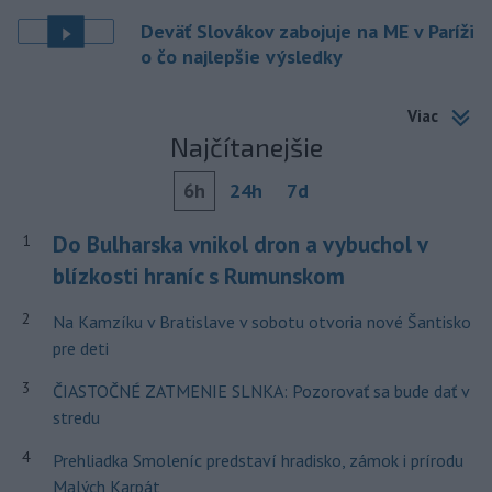
Deväť Slovákov zabojuje na ME v Paríži
o čo najlepšie výsledky
Viac
Najčítanejšie
6h
24h
7d
Do Bulharska vnikol dron a vybuchol v
1
blízkosti hraníc s Rumunskom
2
Na Kamzíku v Bratislave v sobotu otvoria nové Šantisko
pre deti
3
ČIASTOČNÉ ZATMENIE SLNKA: Pozorovať sa bude dať v
stredu
4
Prehliadka Smoleníc predstaví hradisko, zámok i prírodu
Malých Karpát