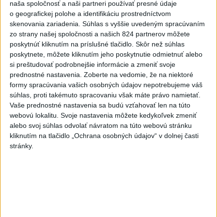
naša spoločnosť a naši partneri používať presné údaje
o geografickej polohe a identifikáciu prostredníctvom
skenovania zariadenia. Súhlas s vyššie uvedeným spracúvaním
zo strany našej spoločnosti a našich 824 partnerov môžete
poskytnúť kliknutím na príslušné tlačidlo. Skôr než súhlas
poskytnete, môžete kliknutím jeho poskytnutie odmietnuť alebo
si preštudovať podrobnejšie informácie a zmeniť svoje
prednostné nastavenia.
Zoberte na vedomie, že na niektoré
formy spracúvania vašich osobných údajov nepotrebujeme váš
Od septembra sa AI gramotnosť stane
súhlas, proti takémuto spracovaniu však máte právo namietať.
Vaše prednostné nastavenia sa budú vzťahovať len na túto
súčasťou vzdelávania na ZŠ
webovú lokalitu. Svoje nastavenia môžete kedykoľvek zmeniť
alebo svoj súhlas odvolať návratom na túto webovú stránku
Žiaci sa budú podľa ministerstva učiť rozumieť tomu, ako AI
kliknutím na tlačidlo „Ochrana osobných údajov“ v dolnej časti
funguje, kde sú jej limity, aj to, ako si budovať zdravý vzťah k
stránky.
technológiám.
dnes 10:53
Slovensko
Ferraty lákajú viac turistov, najdlhší
visutý lanový most je na Skalke