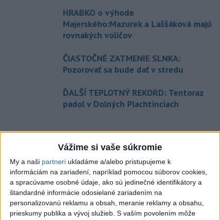
HRABKO o výhode
Majerského:Mazurek a Laššáková majú
rovnakých voličov
ČIASTOČNÉ ZATMENIE SLNKA:
Pozorovať sa bude dať v stredu
ĎALŠÍ TEPLOTNÝ REKORD: Tentoraz
padol v Dolných Plachtinciach
Správy
Vážime si vaše súkromie
My a naši
partneri
ukladáme a/alebo pristupujeme k
informáciám na zariadení, napríklad pomocou súborov cookies,
a spracúvame osobné údaje, ako sú jedinečné identifikátory a
štandardné informácie odosielané zariadením na
personalizovanú reklamu a obsah, meranie reklamy a obsahu,
prieskumy publika a vývoj služieb.
S vaším povolením môže