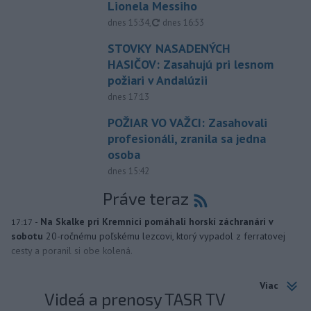
Lionela Messiho
aktualizované
dnes 15:34
,
dnes 16:53
STOVKY NASADENÝCH
HASIČOV: Zasahujú pri lesnom
požiari v Andalúzii
dnes 17:13
POŽIAR VO VAŽCI: Zasahovali
profesionáli, zranila sa jedna
osoba
dnes 15:42
Práve teraz
-
Na Skalke pri Kremnici pomáhali horskí záchranári v
17:17
sobotu
20-ročnému poľskému lezcovi, ktorý vypadol z ferratovej
cesty a poranil si obe kolená.
Viac
Videá a prenosy TASR TV