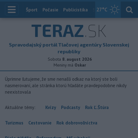
27
°C
Index
Šport
Počasie
Publicistika
Slovensko
Zahranič
TERAZ
.SK
Spravodajský portál Tlačovej agentúry Slovenskej
republiky
Sobota
8. august 2026
Meniny má
Oskar
Úprimne ľutujeme, že sme nenašli odkaz na ktorý ste boli
nasmerovaní, ale stránka ktorú hľadáte pravdepodobne nikdy
neexistovala
Aktuálne témy:
Kvízy
Podcasty
Rok Ľ.Štúra
Turizmus
Cestovanie
Rok dobrovoľníctva