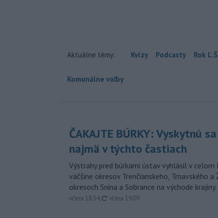
Aktuálne témy:
Kvízy
Podcasty
Rok Ľ.Š
Komunálne voľby
ČAKAJTE BÚRKY: Vyskytnú sa 
najmä v týchto častiach
Výstrahy pred búrkami ústav vyhlásil v celom 
väčšine okresov Trenčianskeho, Trnavského a Ž
okresoch Snina a Sobrance na východe krajiny.
aktualizované
včera 18:54
,
včera 19:09