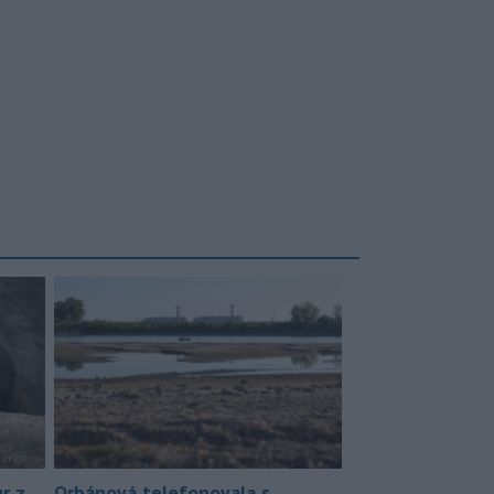
r z
Orbánová telefonovala s