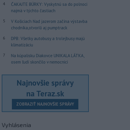
4
ČAKAJTE BÚRKY: Vyskytnú sa do polnoci
najmä v týchto častiach
5
V Košiciach Nad jazerom začína výstavba
chodníka,otvorili aj pumptrack
6
DPB: Všetky autobusy a trolejbusy majú
klimatizáciu
7
Na kúpalisku Diakovce UNIKALA LÁTKA,
osem ľudí skončilo v nemocnici
Najnovšie správy
na Teraz.sk
ZOBRAZIŤ NAJNOVŠIE SPRÁVY
Vyhlásenia