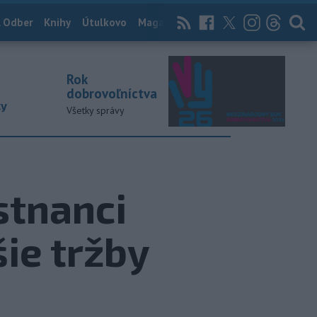
 Odber
Knihy
Útulkovo
Magazín
News Now
Archív
TASR
Rok
dobrovoľníctva
ky
Všetky správy
stnanci
ie tržby