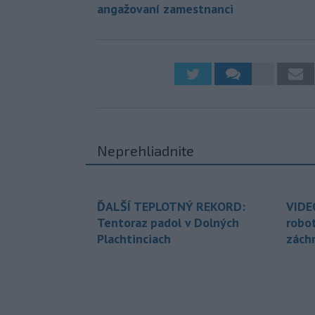
angažovaní zamestnanci
Neprehliadnite
ĎALŠÍ TEPLOTNÝ REKORD:
VIDE
Tentoraz padol v Dolných
robo
Plachtinciach
zách