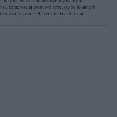
, boxy na jedlo či spoločenské hry na mieru s
vajú čoraz viac aj prémiové produkty od lokálnych
ýberová káva, remeselná čokoláda alebo víno.