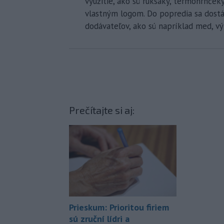
využitie, ako sú ruksaky, termohrnčeky
vlastným logom. Do popredia sa dostá
dodávateľov, ako sú napríklad med, v
Prečítajte si aj:
Prieskum: Prioritou firiem
sú zruční lídri a