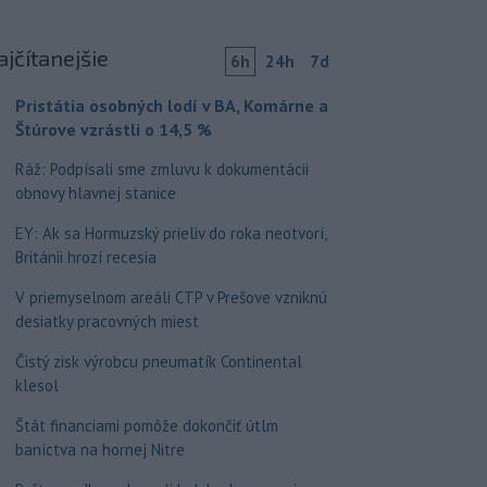
ajčítanejšie
6h
24h
7d
Pristátia osobných lodí v BA, Komárne a
Štúrove vzrástli o 14,5 %
Ráž: Podpísali sme zmluvu k dokumentácii
obnovy hlavnej stanice
EY: Ak sa Hormuzský prieliv do roka neotvorí,
Británii hrozí recesia
V priemyselnom areáli CTP v Prešove vzniknú
desiatky pracovných miest
Čistý zisk výrobcu pneumatík Continental
klesol
Štát financiami pomôže dokončiť útlm
baníctva na hornej Nitre