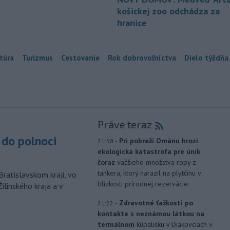
košickej zoo odchádza za
hranice
túra
Turizmus
Cestovanie
Rok dobrovoľníctva
Dielo týždňa
Práve teraz
do polnoci
-
Pri pobreží Ománu hrozí
21:58
ekologická katastrofa pre únik
čoraz
väčšieho množstva ropy z
tankera, ktorý narazil na plytčinu v
Bratislavskom kraji, vo
blízkosti prírodnej rezervácie.
ilinského kraja a v
-
Zdravotné ťažkosti po
21:22
kontakte s neznámou látkou na
termálnom
kúpalisku v Diakovciach v