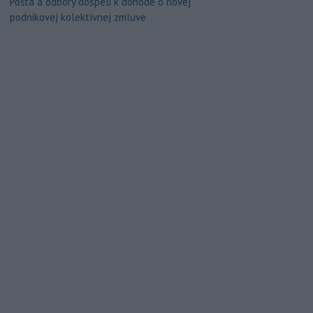
Pošta a odbory dospeli k dohode o novej
podnikovej kolektívnej zmluve