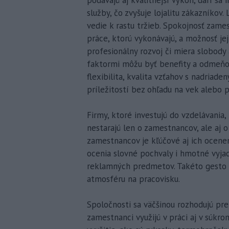
podávajú aj kvalitnejší výkon, darí sa
služby, čo zvyšuje lojalitu zákazníkov.
vedie k rastu tržieb. Spokojnosť zame
práce, ktorú vykonávajú, a možnosť jej
profesionálny rozvoj či miera slobody
faktormi môžu byť benefity a odmeňov
flexibilita, kvalita vzťahov s nadriad
príležitostí bez ohľadu na vek alebo p
Firmy, ktoré investujú do vzdelávania
nestarajú len o zamestnancov, ale aj o
zamestnancov je kľúčové aj ich ocene
ocenia slovné pochvaly i hmotné vyja
reklamných predmetov. Takéto gesto mô
atmosféru na pracovisku.
Spoločnosti sa väčšinou rozhodujú pre
zamestnanci využijú v práci aj v súkr