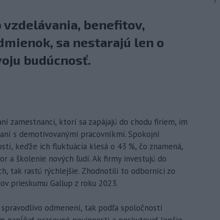
7
 vzdelávania, benefitov,
mienok, sa nestarajú len o
voju budúcnosť.
ní zamestnanci, ktorí sa zapájajú do chodu firiem, im
vnaní s demotivovanými pracovníkmi. Spokojní
stí, keďže ich fluktuácia klesá o 43 %, čo znamená,
r a školenie nových ľudí. Ak firmy investujú do
h, tak rastú rýchlejšie. Zhodnotili to odborníci zo
ov prieskumu Gallup z roku 2023.
a spravodlivo odmenení, tak podľa spoločnosti