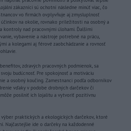
 im napĺňať pracovné povinnosti a poskytovať lepšie
 Lojálni zákazníci sú ochotní následne minúť viac, čo
stnancov vo firmách ovplyvňuje aj zmysluplnosť
 účinkov na okolie, rovnako príležitosti na osobný a
 a kontroly nad pracovnými úlohami. Ďalšími
anie, vybavenie a nástroje potrebné na prácu,
enými a kolegami aj férové zaobchádzanie a rovnosť
ohlavie.
, benefitov, zdravých pracovných podmienok, sa
 svoju budúcnosť. Pre spokojnosť a motiváciu
nie a osobný koučing. Zamestnanci podľa odborníkov
drenie vďaky v podobe drobných darčekov či
že posilniť ich lojalitu a vytvoriť pozitívnu
 výber praktických a ekologických darčekov, ktoré
omí. Najčastejšie ide o darčeky na každodenné