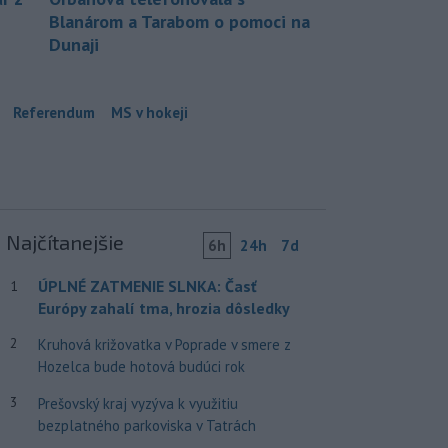
Blanárom a Tarabom o pomoci na
Dunaji
Referendum
MS v hokeji
Najčítanejšie
6h
24h
7d
ÚPLNÉ ZATMENIE SLNKA: Časť
1
Európy zahalí tma, hrozia dôsledky
2
Kruhová križovatka v Poprade v smere z
Hozelca bude hotová budúci rok
3
Prešovský kraj vyzýva k využitiu
bezplatného parkoviska v Tatrách