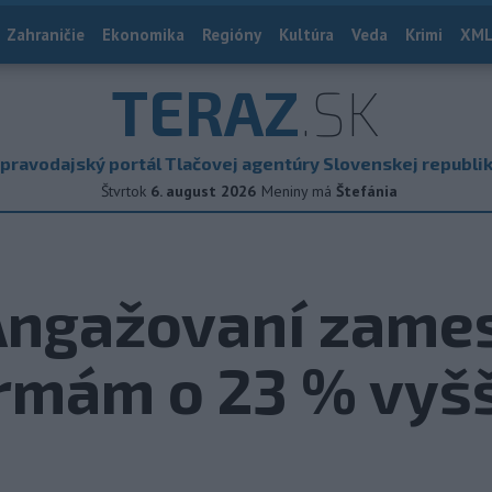
Zahraničie
Ekonomika
Regióny
Kultúra
Veda
Krimi
XML
TERAZ
.SK
pravodajský portál Tlačovej agentúry Slovenskej republi
Štvrtok
6. august 2026
Meniny má
Štefánia
 Angažovaní zame
irmám o 23 % vyšš