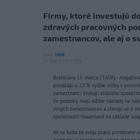
Firmy, ktoré investujú do
zdravých pracovných pod
zamestnancov, ale aj o s
Autor
TASR
15. marca 2025 9:30
Bratislava 15. marca (TASR) - Angažova
prinášajú o 23 % vyššie tržby v poro
zamestnanci zvyšujú stabilitu spoločno
že podniky majú nižšie náklady na nábo
svojich zamestnancov a starajú sa o nic
spoločnosti Hauerland na základe údaj
Ak sú ľudia za svoju prácu primerane 