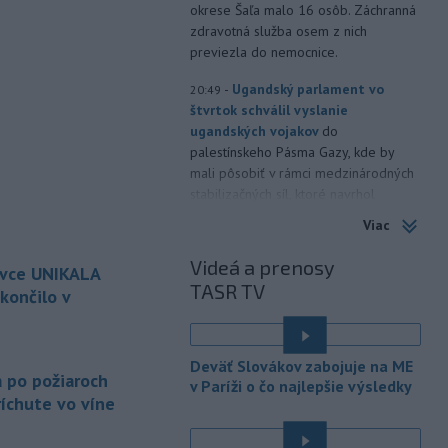
okrese Šaľa malo 16 osôb. Záchranná
zdravotná služba osem z nich
previezla do nemocnice.
-
Ugandský parlament vo
20:49
štvrtok schválil vyslanie
ugandských vojakov
do
palestínskeho Pásma Gazy, kde by
mali pôsobiť v rámci medzinárodných
stabilizačných síl, ktoré navrhol
americký prezident Donald Trump.
Viac
-
Anglická futbalová asociácia
20:07
Videá a prenosy
ovce UNIKALA
(FA) stiahla svoju podporu
TASR TV
prezidentovi
Medzinárodnej
končilo v
futbalovej federácie (FIFA) Giannimu
Infantinovi, ktorý je pod paľbou kritiky
é
po jeho neúspešnom pláne.
Deväť Slovákov zabojuje na ME
a po požiaroch
v Paríži o čo najlepšie výsledky
-
Vo štvrtok do polnoci treba
18:54
íchute vo víne
najmä na západe a severozápade
Slovenska počítať s búrkami.