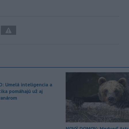
O: Umelá inteligencia a
tika pomáhajú už aj
ranárom
NOVÝ DOMOV: Medveď Artu