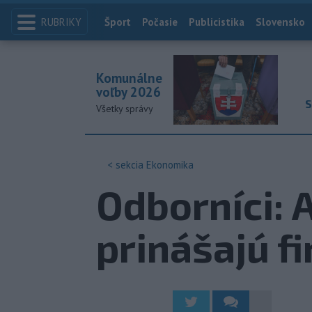
RUBRIKY
Index
Šport
Počasie
Publicistika
Slovensko
Komunálne
voľby 2026
S
Všetky správy
< sekcia
Ekonomika
Odborníci:
prinášajú f