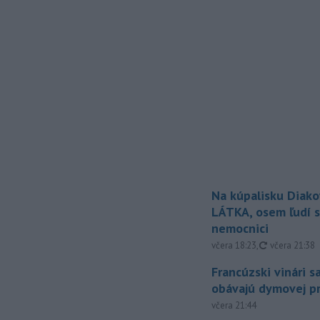
Na kúpalisku Diak
LÁTKA, osem ľudí s
nemocnici
aktualizovan
včera 18:23
,
včera 21:38
Francúzski vinári s
obávajú dymovej pr
včera 21:44