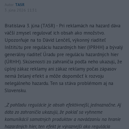
Autor
TASR
3. júna 2026 11:31
Bratislava 3. júna (TASR) - Pri reklamách na hazard dáva
väčší zmysel regulovať ich obsah ako množstvo.
Upozorňuje na to Dávid Lenčéš, výkonný riaditeľ
Inštitútu pre reguláciu hazardných hier (IPRHH) a bývalý
generálny riaditeľ Úradu pre reguláciu hazardných hier
(ÚRHH). Skúsenosti zo zahraničia podľa neho ukazujú, že
úplný zákaz reklamy ani zákaz reklamy počas zápasov
nemá želaný efekt a môže dopomôcť k rozvoju
nelegálneho hazardu. Ten sa stáva problémom aj na
Slovensku.
„
Z pohľadu regulácie je obsah efektívnejší, jednoznačne. Aj
dáta zo zahraničia ukazujú, že pokiaľ sa vyhneme
komunikácii samotných produktov a navádzaniu na hranie
hazardných hier, ten efekt je výraznejší ako regulácia