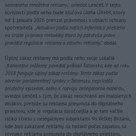
samotného množstva reklamy
,“ uviedol Lenčéš. V tejto
súvislosti podľa neho bude kľúčová úloha ÚRHH, ktorý
od 1. januára 2026 prevzal právomoci v oblasti ochrany
spotrebiteľa. „
Aktuálne podľa našich informácií prebieha
na úrade príprava metodiky, ktorá by zakotvila práve
pravidlá regulácie reklamy a obsahu reklamy
,“ dodal.
Úplný zákaz reklamy má podľa neho svoje úskalia.
„
Konkrétne môžeme povedať príklad Talianska, kde od roku
2018 funguje úplný zákaz reklamy. Tento zákaz podľa
záverov parlamentnej správy v Taliansku neprináša
želateľný výsledok, došlo k rozvoju nelegálneho hazardu
,“
uviedol Lenčéš s tým, že zákaz neochránil ani maloletých
divákov, pretože sa reklama presunula do digitálneho
priestoru, kde je regulácia náročnejšia a je tam väčšie
riziko stretu s nelegálnymi subjektami. Vo Veľkej Británii,
kde boli zakázané reklamy na hazard počas zápasov, sa
rovnako reklama presunula do digitálneho priestoru,