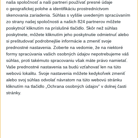
naša spoločnosť a naši partneri používať presné údaje
o geografickej polohe a identifikáciu prostredníctvom
Deväť Slovákov zabojuje na ME v Paríži
skenovania zariadenia. Súhlas s vyššie uvedeným spracúvaním
o čo najlepšie výsledky
zo strany našej spoločnosti a našich 824 partnerov môžete
poskytnúť kliknutím na príslušné tlačidlo. Skôr než súhlas
poskytnete, môžete kliknutím jeho poskytnutie odmietnuť alebo
Viac
si preštudovať podrobnejšie informácie a zmeniť svoje
prednostné nastavenia.
Zoberte na vedomie, že na niektoré
Najčítanejšie
formy spracúvania vašich osobných údajov nepotrebujeme váš
súhlas, proti takémuto spracovaniu však máte právo namietať.
6h
24h
7d
Vaše prednostné nastavenia sa budú vzťahovať len na túto
webovú lokalitu. Svoje nastavenia môžete kedykoľvek zmeniť
Do Bulharska vnikol dron a vybuchol v
1
alebo svoj súhlas odvolať návratom na túto webovú stránku
blízkosti hraníc s Rumunskom
kliknutím na tlačidlo „Ochrana osobných údajov“ v dolnej časti
stránky.
2
Na Kamzíku v Bratislave v sobotu otvoria nové Šantisko
pre deti
3
ČIASTOČNÉ ZATMENIE SLNKA: Pozorovať sa bude dať v
stredu
4
Prehliadka Smoleníc predstaví hradisko, zámok i prírodu