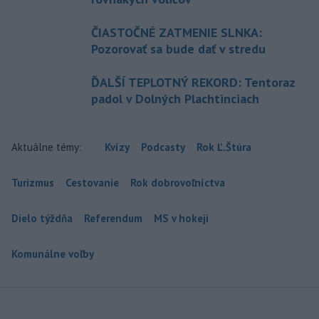
ČIASTOČNÉ ZATMENIE SLNKA:
Pozorovať sa bude dať v stredu
ĎALŠÍ TEPLOTNÝ REKORD: Tentoraz
padol v Dolných Plachtinciach
Aktuálne témy:
Kvízy
Podcasty
Rok Ľ.Štúra
Turizmus
Cestovanie
Rok dobrovoľníctva
Dielo týždňa
Referendum
MS v hokeji
Komunálne voľby