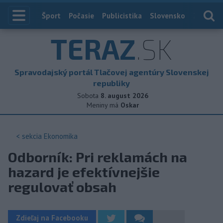
Index
Šport
Počasie
Publicistika
Slovensko
Zahranič
TERAZ
.SK
Spravodajský portál Tlačovej agentúry Slovenskej
republiky
Sobota
8. august 2026
Meniny má
Oskar
< sekcia
Ekonomika
Odborník: Pri reklamách na
hazard je efektívnejšie
regulovať obsah
Zdieľaj na Facebooku