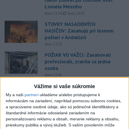
Lionela Messiho
aktualizované
dnes 15:34
,
dnes 16:53
STOVKY NASADENÝCH
HASIČOV: Zasahujú pri lesnom
požiari v Andalúzii
dnes 17:13
POŽIAR VO VAŽCI: Zasahovali
profesionáli, zranila sa jedna
osoba
dnes 15:42
Práve teraz
Vážime si vaše súkromie
My a naši
partneri
ukladáme a/alebo pristupujeme k
-
Na Skalke pri Kremnici pomáhali horskí záchranári v
17:17
informáciám na zariadení, napríklad pomocou súborov cookies,
sobotu
20-ročnému poľskému lezcovi, ktorý vypadol z ferratovej
a spracúvame osobné údaje, ako sú jedinečné identifikátory a
cesty a poranil si obe kolená.
štandardné informácie odosielané zariadením na
personalizovanú reklamu a obsah, meranie reklamy a obsahu,
Viac
prieskumy publika a vývoj služieb.
S vaším povolením môže
Videá a prenosy TASR TV