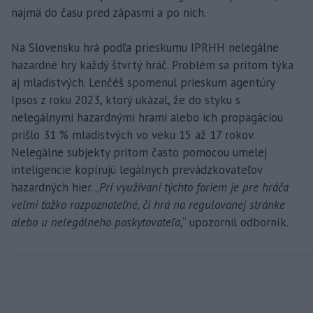
najmä do času pred zápasmi a po nich.
Na Slovensku hrá podľa prieskumu IPRHH nelegálne
hazardné hry každý štvrtý hráč. Problém sa pritom týka
aj mladistvých. Lenčéš spomenul prieskum agentúry
Ipsos z roku 2023, ktorý ukázal, že do styku s
nelegálnymi hazardnými hrami alebo ich propagáciou
prišlo 31 % mladistvých vo veku 15 až 17 rokov.
Nelegálne subjekty pritom často pomocou umelej
inteligencie kopírujú legálnych prevádzkovateľov
hazardných hier. „
Pri využívaní týchto foriem je pre hráča
veľmi ťažko rozpoznateľné, či hrá na regulovanej stránke
alebo u nelegálneho poskytovateľa
,“ upozornil odborník.