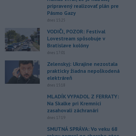
pripravený realizovať plán pre
Pásmo Gazy
dnes 15:25
VODIČI, POZOR: Festival
Lovestream spôsobuje v
Bratislave kolóny
dnes 17:01
Zelenskyj: Ukrajine nezostala
prakticky žiadna nepoškodená
elektráreň
dnes 15:18
MLADÍK VYPADOL Z FERRATY:
Na Skalke pri Kremnici
zasahovali záchranári
dnes 17:19
SMUTNÁ SPRÁVA: Vo veku 68
rokov zomrel po chorobe otec