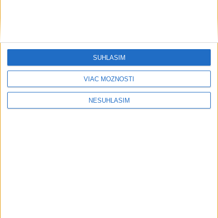
SÚHLASÍM
VIAC MOŽNOSTÍ
NESÚHLASÍM
....