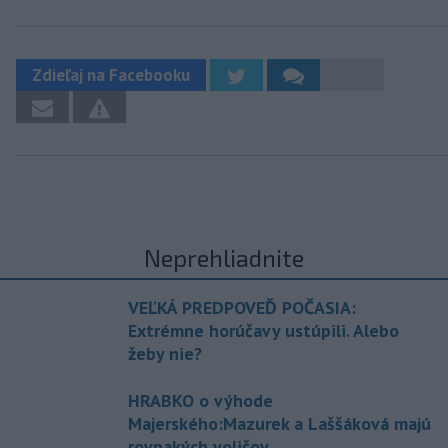
Zdieľaj na Facebooku
Neprehliadnite
VEĽKÁ PREDPOVEĎ POČASIA:
Extrémne horúčavy ustúpili. Alebo
žeby nie?
HRABKO o výhode
Majerského:Mazurek a Laššáková majú
rovnakých voličov