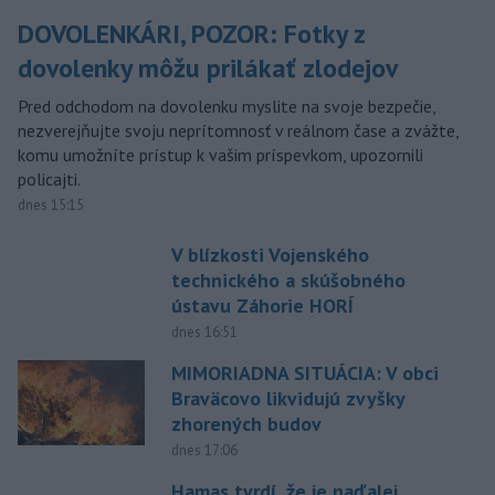
DOVOLENKÁRI, POZOR: Fotky z
dovolenky môžu prilákať zlodejov
Pred odchodom na dovolenku myslite na svoje bezpečie,
nezverejňujte svoju neprítomnosť v reálnom čase a zvážte,
komu umožníte prístup k vašim príspevkom, upozornili
policajti.
dnes 15:15
V blízkosti Vojenského
technického a skúšobného
ústavu Záhorie HORÍ
dnes 16:51
MIMORIADNA SITUÁCIA: V obci
Braväcovo likvidujú zvyšky
zhorených budov
dnes 17:06
Hamas tvrdí, že je naďalej