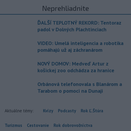
Neprehliadnite
ĎALŠÍ TEPLOTNÝ REKORD: Tentoraz
padol v Dolných Plachtinciach
VIDEO: Umelá inteligencia a robotika
pomáhajú už aj záchranárom
NOVÝ DOMOV: Medveď Artur z
košickej zoo odchádza za hranice
Orbánová telefonovala s Blanárom a
Tarabom o pomoci na Dunaji
Aktuálne témy:
Kvízy
Podcasty
Rok Ľ.Štúra
Turizmus
Cestovanie
Rok dobrovoľníctva