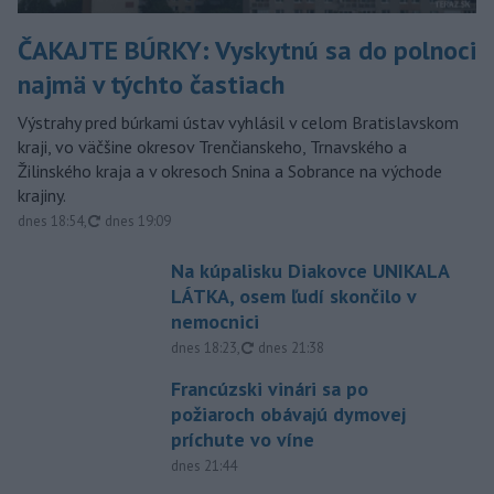
ČAKAJTE BÚRKY: Vyskytnú sa do polnoci
najmä v týchto častiach
Výstrahy pred búrkami ústav vyhlásil v celom Bratislavskom
kraji, vo väčšine okresov Trenčianskeho, Trnavského a
Žilinského kraja a v okresoch Snina a Sobrance na východe
krajiny.
aktualizované
dnes 18:54
,
dnes 19:09
Na kúpalisku Diakovce UNIKALA
LÁTKA, osem ľudí skončilo v
nemocnici
aktualizované
dnes 18:23
,
dnes 21:38
Francúzski vinári sa po
požiaroch obávajú dymovej
príchute vo víne
dnes 21:44