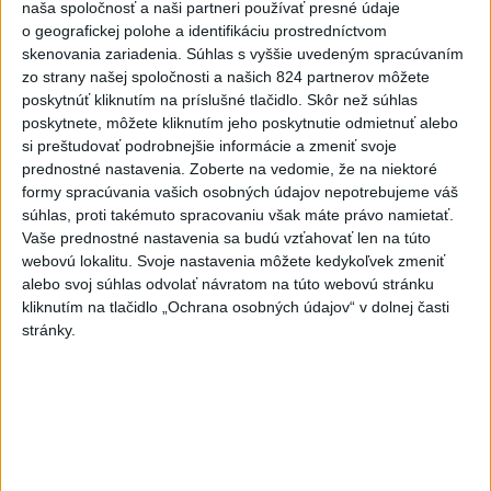
naša spoločnosť a naši partneri používať presné údaje
teplotný rekord, tretí za päť
o geografickej polohe a identifikáciu prostredníctvom
týždňov
skenovania zariadenia. Súhlas s vyššie uvedeným spracúvaním
dnes 19:15
zo strany našej spoločnosti a našich 824 partnerov môžete
poskytnúť kliknutím na príslušné tlačidlo. Skôr než súhlas
Twente deklasovalo DAC 6:0 v
poskytnete, môžete kliknutím jeho poskytnutie odmietnuť alebo
prvom zápase 3. predkola
si preštudovať podrobnejšie informácie a zmeniť svoje
dnes 22:03
prednostné nastavenia.
Zoberte na vedomie, že na niektoré
formy spracúvania vašich osobných údajov nepotrebujeme váš
Slovenskí hádzanári zdolali
súhlas, proti takémuto spracovaniu však máte právo namietať.
Taliansko 38:37
Vaše prednostné nastavenia sa budú vzťahovať len na túto
aktualizované
dnes 16:28
,
dnes 19:55
webovú lokalitu. Svoje nastavenia môžete kedykoľvek zmeniť
alebo svoj súhlas odvolať návratom na túto webovú stránku
Práve teraz
kliknutím na tlačidlo „Ochrana osobných údajov“ v dolnej časti
stránky.
-
Pri pobreží Ománu hrozí ekologická katastrofa pre únik
21:58
čoraz
väčšieho množstva ropy z tankera, ktorý narazil na plytčinu v
blízkosti prírodnej rezervácie.
Viac
Videá a prenosy TASR TV