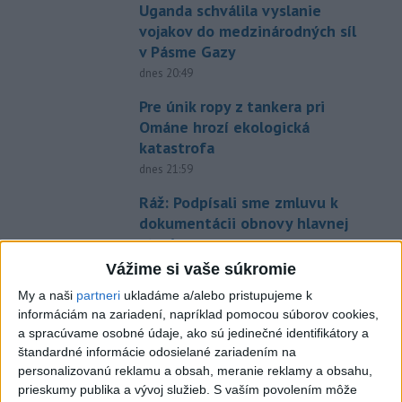
Uganda schválila vyslanie
vojakov do medzinárodných síl
v Pásme Gazy
dnes 20:49
Pre únik ropy z tankera pri
Ománe hrozí ekologická
katastrofa
dnes 21:59
Ráž: Podpísali sme zmluvu k
dokumentácii obnovy hlavnej
stanice
dnes 15:26
Vážime si vaše súkromie
My a naši
partneri
ukladáme a/alebo pristupujeme k
KDH žiada ministra vnútra o
informáciám na zariadení, napríklad pomocou súborov cookies,
vysvetlenie nákupu
a spracúvame osobné údaje, ako sú jedinečné identifikátory a
kamerových systémov
štandardné informácie odosielané zariadením na
dnes 17:40
personalizovanú reklamu a obsah, meranie reklamy a obsahu,
prieskumy publika a vývoj služieb.
S vaším povolením môže
V Budapešti opäť padol