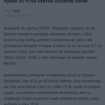
výške 10 % na všetok ostatný tovar.
Autor
TASR
18. apríla 2025 14:26
Budapešť 18. apríla (TASR) - Maďarsko očakáva, že do
šiestich mesiacov podpíše obchodnú dohodu s USA,
ktorá by mu mohla pomôcť kompenzovať vplyv ciel
prezidenta Donalda Trumpa. Uviedol to vo štvrtok (17. 4.)
neskoro večer pre web www.ot.hu maďarský premiér
Viktor Orbán. TASR o tom informuje na základe správy
Reuters.
Automobilový priemysel v Maďarsku, ktoré je členom
Európskej únie (EÚ), je kľúčovou hybnou silou ekonomiky,
ale čelí americkým clám vo výške 25 %, zatiaľ čo krajina
zápasí s pomalším zotavovaním ekonomiky, než sa
očakávalo. Vláda sa pritom snaží obmedziť infláciu pred
voľbami v roku 2026.