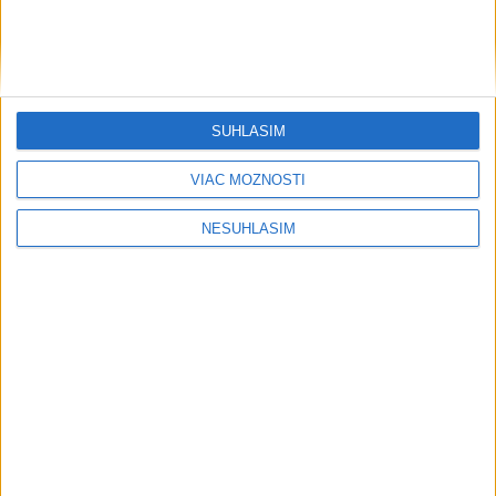
Šport
SÚHLASÍM
....
VIAC MOŽNOSTÍ
NESÚHLASÍM
....