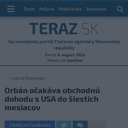
Index
Šport
Počasie
Publicistika
Slovensko
Zahranič
TERAZ
.SK
Spravodajský portál Tlačovej agentúry Slovenskej
republiky
Štvrtok
6. august 2026
Meniny má
Jozefína
< sekcia
Ekonomika
Orbán očakáva obchodnú
dohodu s USA do šiestich
mesiacov
Zdieľaj na Facebooku