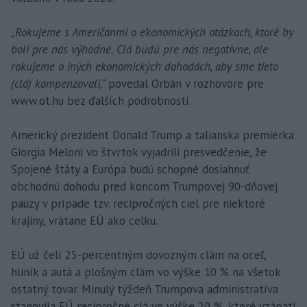
„Rokujeme s Američanmi o ekonomických otázkach, ktoré by
boli pre nás výhodné. Clá budú pre nás negatívne, ale
rokujeme o iných ekonomických dohodách, aby sme tieto
(clá) kompenzovali,“
povedal Orbán v rozhovore pre
www.ot.hu bez ďalších podrobností.
Americký prezident Donald Trump a talianska premiérka
Giorgia Meloni vo štvrtok vyjadrili presvedčenie, že
Spojené štáty a Európa budú schopné dosiahnuť
obchodnú dohodu pred koncom Trumpovej 90-dňovej
pauzy v prípade tzv. recipročných ciel pre niektoré
krajiny, vrátane EÚ ako celku.
EÚ už čelí 25-percentným dovozným clám na oceľ,
hliník a autá a plošným clám vo výške 10 % na všetok
ostatný tovar. Minulý týždeň Trumpova administratíva
stanovila EÚ recipročné clá vo výške 20 %, ktoré vzápätí