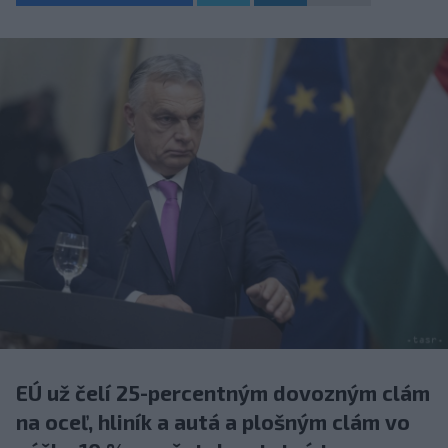
EÚ už čelí 25-percentným dovozným clám
na oceľ, hliník a autá a plošným clám vo