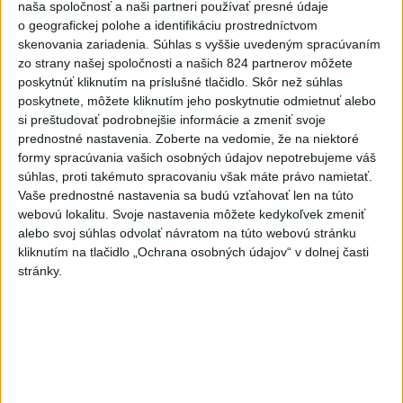
naša spoločnosť a naši partneri používať presné údaje
Slovensko
o geografickej polohe a identifikáciu prostredníctvom
skenovania zariadenia. Súhlas s vyššie uvedeným spracúvaním
Dielo týždňa SNG: Za(k)liate peniaze
zo strany našej spoločnosti a našich 824 partnerov môžete
poskytnúť kliknutím na príslušné tlačidlo. Skôr než súhlas
- liatie od Miloša Boďu
poskytnete, môžete kliknutím jeho poskytnutie odmietnuť alebo
dnes 10:18
si preštudovať podrobnejšie informácie a zmeniť svoje
prednostné nastavenia.
Zoberte na vedomie, že na niektoré
formy spracúvania vašich osobných údajov nepotrebujeme váš
súhlas, proti takémuto spracovaniu však máte právo namietať.
Klimatológ: Zeleň môže významným spôsobom
Vaše prednostné nastavenia sa budú vzťahovať len na túto
ovplyvňovať klímu miest
webovú lokalitu. Svoje nastavenia môžete kedykoľvek zmeniť
alebo svoj súhlas odvolať návratom na túto webovú stránku
Pamiatkári: Projekty obnovy sa môžu uchádzať o ocenenie
kliknutím na tlačidlo „Ochrana osobných údajov“ v dolnej časti
Europa Nostra
stránky.
A. Danko vylúčil, že by sa SNS pred voľbami spájala, avizuje
zmeny
Zahraničie
V Nepále objavili telá na mieste, kde