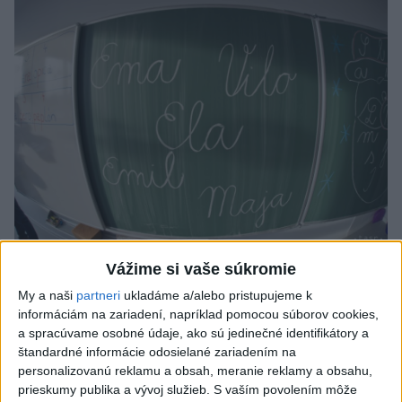
Od septembra sa AI gramotnosť stane
Vážime si vaše súkromie
súčasťou vzdelávania na ZŠ
My a naši
partneri
ukladáme a/alebo pristupujeme k
informáciám na zariadení, napríklad pomocou súborov cookies,
Žiaci sa budú podľa ministerstva učiť rozumieť tomu, ako AI
a spracúvame osobné údaje, ako sú jedinečné identifikátory a
funguje, kde sú jej limity, aj to, ako si budovať zdravý vzťah k
štandardné informácie odosielané zariadením na
technológiám.
personalizovanú reklamu a obsah, meranie reklamy a obsahu,
dnes 10:53
prieskumy publika a vývoj služieb.
S vaším povolením môže