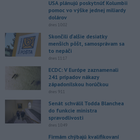
USA plánujú poskytnúť Kolumbii
pomoc vo výške jednej miliardy
dolárov
dnes 10:02
Skončili ďalšie desiatky
menších pôšt, samosprávam sa
to nepáči
dnes 11:17
ECDC: V Európe zaznamenali
241 prípadov nákazy
západonílskou horúčkou
dnes 9:11
Senát schválil Todda Blanchea
do funkcie ministra
spravodlivosti
dnes 10:49
Firmám chýbajú kvalifikovaní