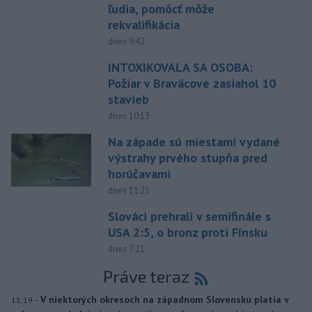
ľudia, pomôcť môže
rekvalifikácia
dnes 9:42
INTOXIKOVALA SA OSOBA:
Požiar v Braväcove zasiahol 10
stavieb
dnes 10:13
Na západe sú miestami vydané
výstrahy prvého stupňa pred
horúčavami
dnes 11:21
Slováci prehrali v semifinále s
USA 2:5, o bronz proti Fínsku
dnes 7:21
Práve teraz
-
V niektorých okresoch na západnom Slovensku platia v
11:19