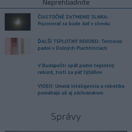
Neprehliadnite
ČIASTOČNÉ ZATMENIE SLNKA:
Pozorovať sa bude dať v stredu
ĎALŠÍ TEPLOTNÝ REKORD: Tentoraz
padol v Dolných Plachtinciach
V Budapešti opäť padol teplotný
rekord, tretí za päť týždňov
VIDEO: Umelá inteligencia a robotika
pomáhajú už aj záchranárom
Správy