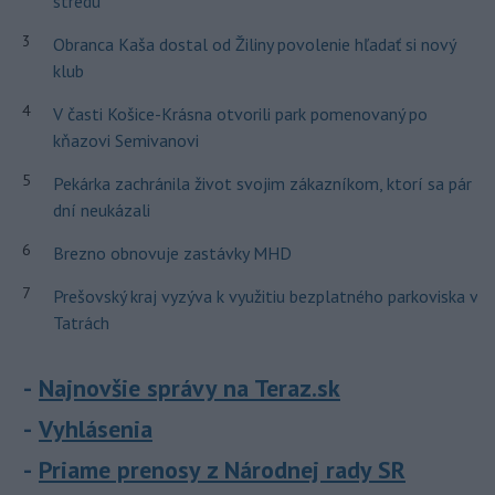
stredu
3
Obranca Kaša dostal od Žiliny povolenie hľadať si nový
klub
4
V časti Košice-Krásna otvorili park pomenovaný po
kňazovi Semivanovi
5
Pekárka zachránila život svojim zákazníkom, ktorí sa pár
dní neukázali
6
Brezno obnovuje zastávky MHD
7
Prešovský kraj vyzýva k využitiu bezplatného parkoviska v
Tatrách
Najnovšie správy na Teraz.sk
Vyhlásenia
Priame prenosy z Národnej rady SR