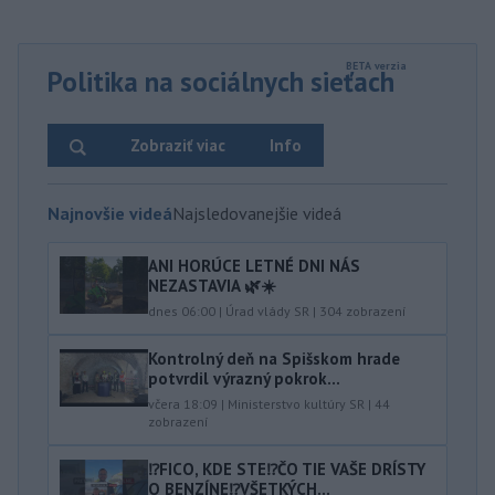
Politika na sociálnych sieťach
Zobraziť viac
Info
Najnovšie videá
Najsledovanejšie videá
ANI HORÚCE LETNÉ DNI NÁS
NEZASTAVIA 🌿☀️
dnes 06:00
|
Úrad vlády SR
|
304
zobrazení
Kontrolný deň na Spišskom hrade
potvrdil výrazný pokrok...
včera 18:09
|
Ministerstvo kultúry SR
|
44
zobrazení
⁉️FICO, KDE STE⁉️ČO TIE VAŠE DRÍSTY
O BENZÍNE⁉️VŠETKÝCH...