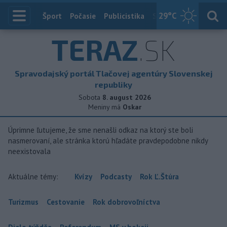
29
°C
Index
Šport
Počasie
Publicistika
Slovensko
Zahranič
TERAZ
.SK
Spravodajský portál Tlačovej agentúry Slovenskej
republiky
Sobota
8. august 2026
Meniny má
Oskar
Úprimne ľutujeme, že sme nenašli odkaz na ktorý ste boli
nasmerovaní, ale stránka ktorú hľadáte pravdepodobne nikdy
neexistovala
Aktuálne témy:
Kvízy
Podcasty
Rok Ľ.Štúra
Turizmus
Cestovanie
Rok dobrovoľníctva