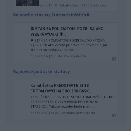
včera 17:02
|
Jakab Július
|
14030
zobrazení
Najnovšie statusy štátnych inštitúcií
🚔 STAŇ SA POLICAJTOM. POZRI SA, AKO
VYZERÁ VÝCVIK! 🎯...
🚔 STAŇ SA POLICAJTOM. POZRI SA, AKO VYZERÁ
VÝCVIK! 🎯 Ako vyzerá príprava na povolanie, pri
ktorom rozhodujú vedomosti...
dnes 08:55
|
Ministerstvo vnútra SR
Najnovšie politické statusy
Kamil Šaško PREDSTAVTE SI 18
FUTBALOVÝCH ALEBO 290 BASK...
Kamil Šaško PREDSTAVTE SI 18 FUTBALOVÝCH ALEBO
290 BASKETBALOVÝCH IHRÍSK POD JEDNOU
STRECHOU. Takúto rozlohu bude mať n...
dnes 08:50
|
HLAS - sociálna demokracia