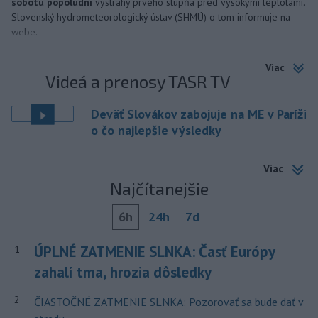
sobotu popoludní
výstrahy prvého stupňa pred vysokými teplotami.
Slovenský hydrometeorologický ústav (SHMÚ) o tom informuje na
webe.
Viac
Videá a prenosy TASR TV
Deväť Slovákov zabojuje na ME v Paríži
o čo najlepšie výsledky
Viac
Najčítanejšie
6h
24h
7d
ÚPLNÉ ZATMENIE SLNKA: Časť Európy
1
zahalí tma, hrozia dôsledky
2
ČIASTOČNÉ ZATMENIE SLNKA: Pozorovať sa bude dať v