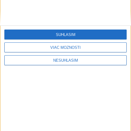
SÚHLASÍM
VIAC MOŽNOSTÍ
NESÚHLASÍM
....