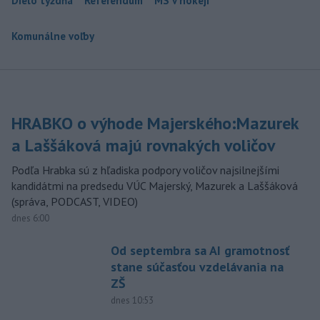
Dielo týždňa
Referendum
MS v hokeji
Komunálne voľby
HRABKO o výhode Majerského:Mazurek
a Laššáková majú rovnakých voličov
Podľa Hrabka sú z hľadiska podpory voličov najsilnejšími
kandidátmi na predsedu VÚC Majerský, Mazurek a Laššáková
(správa, PODCAST, VIDEO)
dnes 6:00
Od septembra sa AI gramotnosť
stane súčasťou vzdelávania na
ZŠ
dnes 10:53