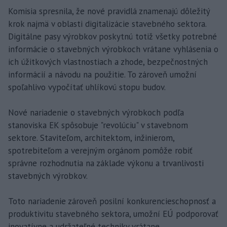
Komisia spresnila, že nové pravidlá znamenajú dôležitý
krok najmä v oblasti digitalizácie stavebného sektora.
Digitálne pasy výrobkov poskytnú totiž všetky potrebné
informácie o stavebných výrobkoch vrátane vyhlásenia o
ich úžitkových vlastnostiach a zhode, bezpečnostných
informácií a návodu na použitie. To zároveň umožní
spoľahlivo vypočítať uhlíkovú stopu budov.
Nové nariadenie o stavebných výrobkoch podľa
stanoviska EK spôsobuje "revolúciu" v stavebnom
sektore. Staviteľom, architektom, inžinierom,
spotrebiteľom a verejným orgánom pomôže robiť
správne rozhodnutia na základe výkonu a trvanlivosti
stavebných výrobkov.
Toto nariadenie zároveň posilní konkurencieschopnosť a
produktivitu stavebného sektora, umožní EÚ podporovať
inovatívne a udržateľné techniky vrátane