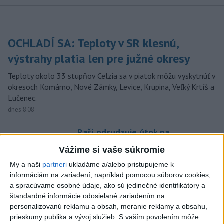
OCHLADÍ SA: Teploty v SR klesnú,
výstrahy platia len pre južné okresy
Teploty okolo 33 stupňov Celzia sa v piatok môžu vyskytnúť v
okresoch Komárno, Nové Zámky, Levice, Krupina, Veľký Krtíš a
Lučenec.
dnes 8:08
Raši odsudzuje útok na
cudzincov v Nitre
Vážime si vaše súkromie
dnes 8:41
My a naši
partneri
ukladáme a/alebo pristupujeme k
Po streľbe v škole neďaleko
informáciám na zariadení, napríklad pomocou súborov cookies,
Bangkoku hlásia štyroch
a spracúvame osobné údaje, ako sú jedinečné identifikátory a
mŕtvych
štandardné informácie odosielané zariadením na
personalizovanú reklamu a obsah, meranie reklamy a obsahu,
aktualizované
dnes 6:34
,
dnes 8:13
prieskumy publika a vývoj služieb.
S vaším povolením môže