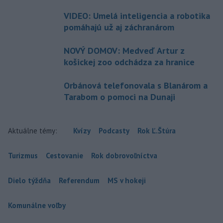
VIDEO: Umelá inteligencia a robotika
pomáhajú už aj záchranárom
NOVÝ DOMOV: Medveď Artur z
košickej zoo odchádza za hranice
Orbánová telefonovala s Blanárom a
Tarabom o pomoci na Dunaji
Aktuálne témy:
Kvízy
Podcasty
Rok Ľ.Štúra
Turizmus
Cestovanie
Rok dobrovoľníctva
Dielo týždňa
Referendum
MS v hokeji
Komunálne voľby