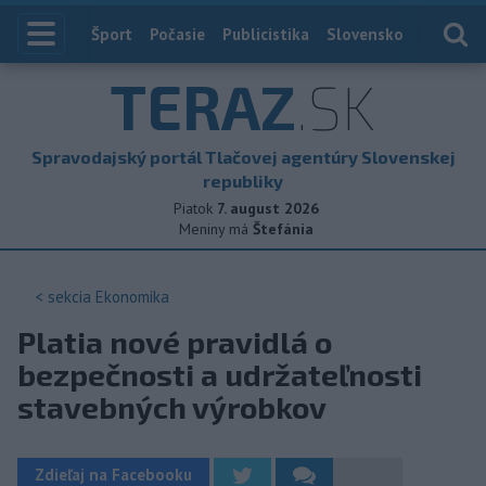
Index
Šport
Počasie
Publicistika
Slovensko
Zahranič
TERAZ
.SK
Spravodajský portál Tlačovej agentúry Slovenskej
republiky
Piatok
7. august 2026
Meniny má
Štefánia
< sekcia
Ekonomika
Platia nové pravidlá o
bezpečnosti a udržateľnosti
stavebných výrobkov
Zdieľaj na Facebooku