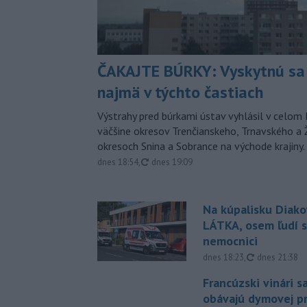
ČAKAJTE BÚRKY: Vyskytnú sa 
najmä v týchto častiach
Výstrahy pred búrkami ústav vyhlásil v celom 
väčšine okresov Trenčianskeho, Trnavského a Ž
okresoch Snina a Sobrance na východe krajiny.
aktualizované
dnes 18:54
,
dnes 19:09
Na kúpalisku Diak
LÁTKA, osem ľudí s
nemocnici
aktualizovan
dnes 18:23
,
dnes 21:38
Francúzski vinári s
obávajú dymovej pr