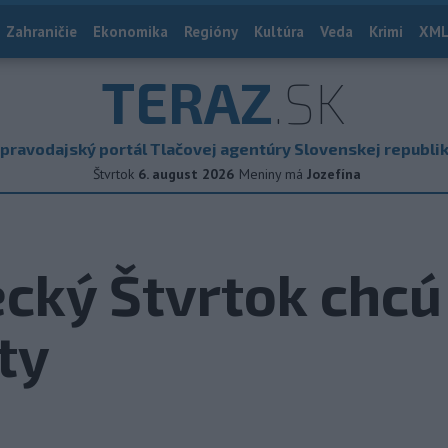
Zahraničie
Ekonomika
Regióny
Kultúra
Veda
Krimi
XML
TERAZ
.SK
pravodajský portál Tlačovej agentúry Slovenskej republi
Štvrtok
6. august 2026
Meniny má
Jozefína
ecký Štvrtok chcú 
ty