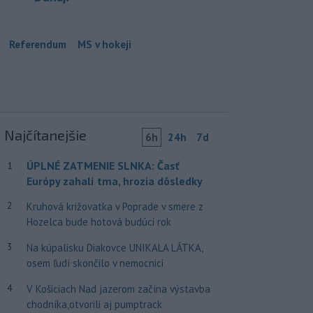
Referendum
MS v hokeji
Najčítanejšie
6h
24h
7d
ÚPLNÉ ZATMENIE SLNKA: Časť
1
Európy zahalí tma, hrozia dôsledky
2
Kruhová križovatka v Poprade v smere z
Hozelca bude hotová budúci rok
3
Na kúpalisku Diakovce UNIKALA LÁTKA,
osem ľudí skončilo v nemocnici
4
V Košiciach Nad jazerom začína výstavba
chodníka,otvorili aj pumptrack