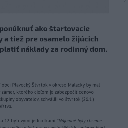
7
ponúknuť ako štartovacie
 a tiež pre osamelo žijúcich
 platiť náklady za rodinný dom.
 V obci Plavecký Štvrtok v okrese Malacky by mal
ý zámer, ktorého cieľom je zabezpečiť cenovo
piny obyvateľov, schválili vo štvrtok (26.1.)
ľstva.
 a 12 bytovými jednotkami.
"Nájomné byty chceme
dé rodiny a tiež pre osamelo žijúcich seniorov, ktorí