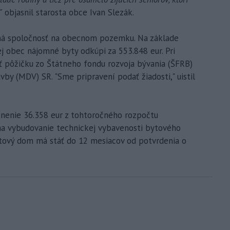
"
objasnil starosta obce Ivan Slezák.
á spoločnosť na obecnom pozemku. Na základe
j obec nájomné byty odkúpi za 553.848 eur. Pri
iť pôžičku zo Štátneho fondu rozvoja bývania (ŠFRB)
vby (MDV) SR. "Sme pripravení podať žiadosti," uistil
lenenie 36.358 eur z tohtoročného rozpočtu
na vybudovanie technickej vybavenosti bytového
ytový dom má stáť do 12 mesiacov od potvrdenia o