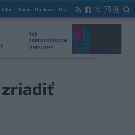
 Odber
Knihy
Útulkovo
Magazín
News Now
Archív
TASR
Rok
dobrovoľníctva
ky
Všetky správy
zriadiť