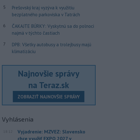
5
Prešovský kraj vyzýva k využitiu
bezplatného parkoviska v Tatrách
6
ČAKAJTE BÚRKY: Vyskytnú sa do polnoci
najmä v týchto častiach
7
DPB: Všetky autobusy a trolejbusy majú
klimatizáciu
Najnovšie správy
na Teraz.sk
ZOBRAZIŤ NAJNOVŠIE SPRÁVY
Vyhlásenia
Vyjadrenie: MZVEZ: Slovensko
18:12
chce využiť EXPO 2027 v