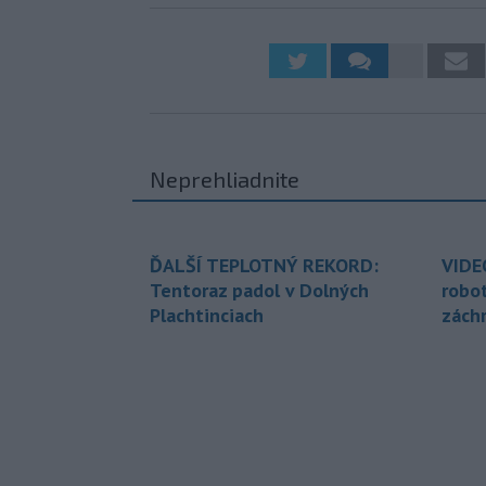
Neprehliadnite
ĎALŠÍ TEPLOTNÝ REKORD:
VIDE
Tentoraz padol v Dolných
robo
Plachtinciach
zách