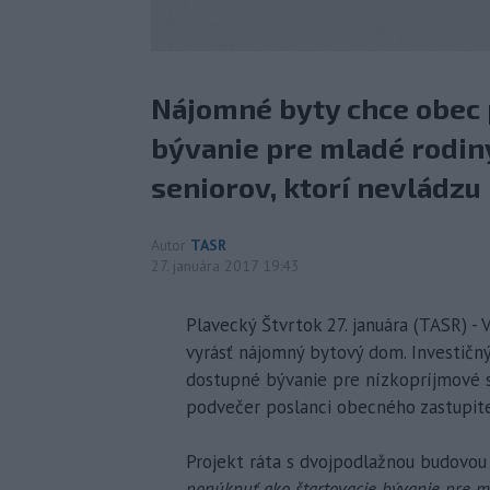
Nájomné byty chce obec 
bývanie pre mladé rodiny
seniorov, ktorí nevládzu
Autor
TASR
27. januára 2017 19:43
Plavecký Štvrtok 27. januára (TASR) -
vyrásť nájomný bytový dom. Investičn
dostupné bývanie pre nízkopríjmové sku
podvečer poslanci obecného zastupite
Projekt ráta s dvojpodlažnou budovou
ponúknuť ako štartovacie bývanie pre mla