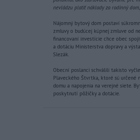
nevládzu platiť náklady za rodinný dom,
Nájomný bytový dom postaví súkromn
zmluvy o budúcej kúpnej zmluve od ne
financovaní investície chce obec spoj
a dotáciu Ministerstva dopravy a výsta
Slezák.
Obecní poslanci schválili takisto vyč
Plaveckého Štvrtka, ktoré sú určené 
domu a napojenia na verejné siete. B
poskytnutí pôžičky a dotácie.