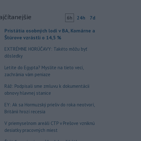
ajčítanejšie
6h
24h
7d
Pristátia osobných lodí v BA, Komárne a
Štúrove vzrástli o 14,5 %
EXTRÉMNE HORÚČAVY: Takéto môžu byť
dôsledky
Letíte do Egypta? Myslite na tieto veci,
zachránia vám peniaze
Ráž: Podpísali sme zmluvu k dokumentácii
obnovy hlavnej stanice
EY: Ak sa Hormuzský prieliv do roka neotvorí,
Británii hrozí recesia
V priemyselnom areáli CTP v Prešove vzniknú
desiatky pracovných miest