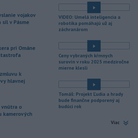
Platia aj v okresoch Snina a Sobrance.
-
Polícia v súčinnosti s ďalšími
18:19
yslanie vojakov
VIDEO: Umelá inteligencia a
záchrannými zložkami zasahuje
na
 síl v Pásme
robotika pomáhajú už aj
termálnom kúpalisku v Diakovciach.
záchranárom
-
V dunajských prístavoch v
17:36
Bratislave, Komárne a Štúrove v
nkera pri Ománe
prvom
polroku 2026 zaznamenali
atastrofa
Ceny vybraných kŕmnych
spolu 1827 pristátí osobných
surovín v roku 2025 medziročne
kajutových a výletných plavidiel.
mierne klesli
 zmluvu k
-
Republikánmi ovládaný výbor
17:28
amerického Senátu vo
štvrtok
vy hlavnej
označil lekára Anthonyho Fauciho za
osobu brániacu vyšetrovacím
Tomáš: Projekt Ľudia a hrady
právomociam Kongresu.
bude finančne podporený aj
 vnútra o
budúci rok
-
Jemenskí povstalci húsíovia
17:14
u kamerových
vo štvrtok pri raketových a
Viac
dronových
útokoch zabili najmenej 38
príslušníkov vládnych síl a ďalších 29
zranili, uviedli pre agentúru AFP