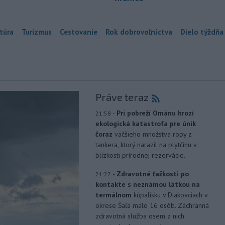
túra
Turizmus
Cestovanie
Rok dobrovoľníctva
Dielo týždňa
Práve teraz
-
Pri pobreží Ománu hrozí
21:58
ekologická katastrofa pre únik
čoraz
väčšieho množstva ropy z
tankera, ktorý narazil na plytčinu v
blízkosti prírodnej rezervácie.
-
Zdravotné ťažkosti po
21:22
kontakte s neznámou látkou na
termálnom
kúpalisku v Diakovciach v
okrese Šaľa malo 16 osôb. Záchranná
zdravotná služba osem z nich