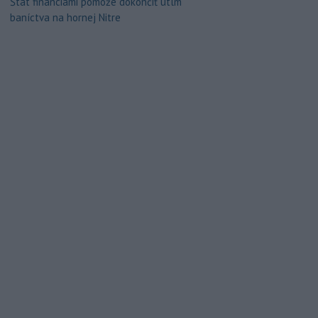
Štát financiami pomôže dokončiť útlm
baníctva na hornej Nitre