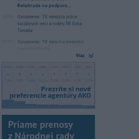
Belehrade na podporu...
12:26
Oznámenie: TK ministra práce,
sociálnych vecí a rodiny SR Erika
Tomáša
12:11
Oznámenie: TK ministra investícií
Samuela Migaľa
Viac
Priame prenosy
z Národnej rady