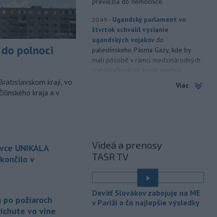
previezla do nemocnice.
-
Ugandský parlament vo
20:49
štvrtok schválil vyslanie
ugandských vojakov
do
do polnoci
palestínskeho Pásma Gazy, kde by
mali pôsobiť v rámci medzinárodných
stabilizačných síl, ktoré navrhol
americký prezident Donald Trump.
Bratislavskom kraji, vo
Viac
ilinského kraja a v
-
Anglická futbalová asociácia
20:07
(FA) stiahla svoju podporu
prezidentovi
Medzinárodnej
futbalovej federácie (FIFA) Giannimu
Infantinovi, ktorý je pod paľbou kritiky
Videá a prenosy
ovce UNIKALA
po jeho neúspešnom pláne.
TASR TV
končilo v
-
Vo štvrtok do polnoci treba
18:54
najmä na západe a severozápade
é
Slovenska počítať s búrkami.
Deväť Slovákov zabojuje na ME
Slovenský hydrometeorologický ústav
a po požiaroch
v Paríži o čo najlepšie výsledky
(SHMÚ) vydal výstrahy prvého stupňa.
íchute vo víne