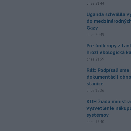
dnes 21:44
Uganda schválila v
do medzinárodných
Gazy
dnes 20:49
Pre únik ropy z ta
hrozí ekologická k
dnes 21:59
Ráž: Podpísali sme
dokumentácii obno
stanice
dnes 15:26
KDH žiada ministra
vysvetlenie nákup
systémov
dnes 17:40