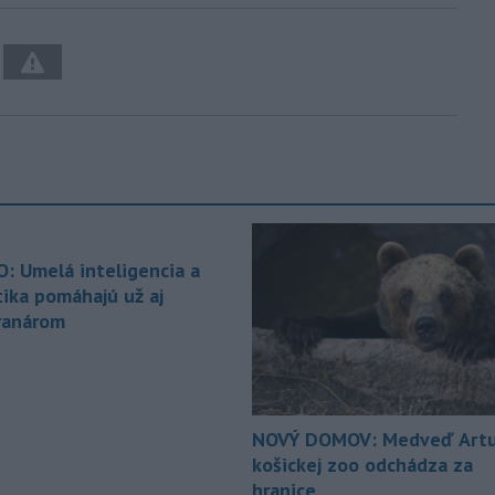
O: Umelá inteligencia a
tika pomáhajú už aj
ranárom
NOVÝ DOMOV: Medveď Artu
košickej zoo odchádza za
hranice