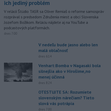
ich jediný problém
V relácii Štúdio TASR sa Oliver Remiaš o reforme samospráv
rozprával s predsedom Združenia miest a obcí Slovenska
Jozefom Božikom. Reláciu nájdete aj na YouTube a
podcastových platformách.
dnes 7:00
V nedeľu bude jasno alebo len
malá oblačnosť
dnes 6:14
Venhart:Bomba v Nagasaki bola
silnejšia ako v Hirošime,no
menej účinná
dnes 8:24
OTESTUJTE SA: Rozumiete
slovenským nárečiam? Tieto
slová vás potrápia
dnes 7:00