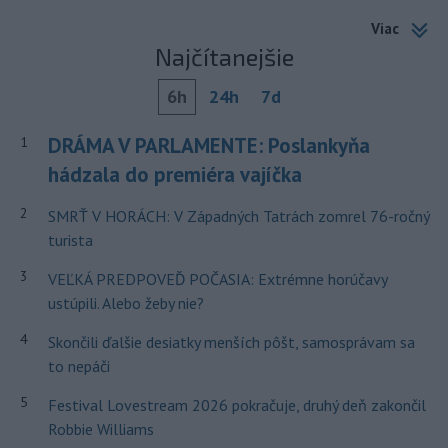
Viac
Najčítanejšie
6h
24h
7d
DRÁMA V PARLAMENTE: Poslankyňa
1
hádzala do premiéra vajíčka
2
SMRŤ V HORÁCH: V Západných Tatrách zomrel 76-ročný
turista
3
VEĽKÁ PREDPOVEĎ POČASIA: Extrémne horúčavy
ustúpili. Alebo žeby nie?
4
Skončili ďalšie desiatky menších pôšt, samosprávam sa
to nepáči
5
Festival Lovestream 2026 pokračuje, druhý deň zakončil
Robbie Williams