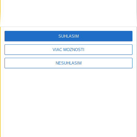
....
SÚHLASÍM
VIAC MOŽNOSTÍ
NESÚHLASÍM
....