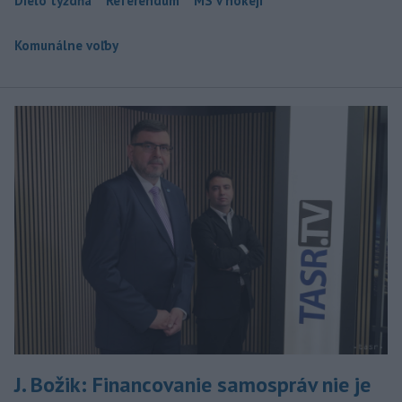
Dielo týždňa
Referendum
MS v hokeji
Komunálne voľby
J. Božik: Financovanie samospráv nie je