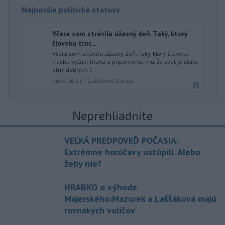
Najnovšie politické statusy
Včera som strávila úžasný deň. Taký, ktorý
človeku troc...
Včera som strávila úžasný deň. Taký, ktorý človeku
trochu vyčistí hlavu a pripomenie mu, že svet je stále
plný dobrých ľ...
dnes 06:26
|
Luščíková Darina
Neprehliadnite
VEĽKÁ PREDPOVEĎ POČASIA:
Extrémne horúčavy ustúpili. Alebo
žeby nie?
HRABKO o výhode
Majerského:Mazurek a Laššáková majú
rovnakých voličov