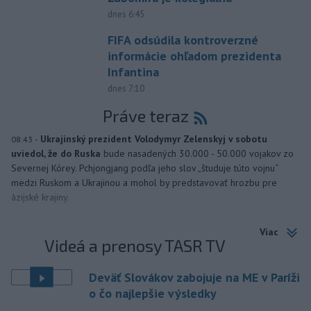
dnes 6:45
FIFA odsúdila kontroverzné
informácie ohľadom prezidenta
Infantina
dnes 7:10
Práve teraz
-
Ukrajinský prezident Volodymyr Zelenskyj v sobotu
08:43
uviedol, že do Ruska
bude nasadených 30.000 - 50.000 vojakov zo
Severnej Kórey. Pchjongjang podľa jeho slov „študuje túto vojnu“
medzi Ruskom a Ukrajinou a mohol by predstavovať hrozbu pre
ázijské krajiny.
Viac
Videá a prenosy TASR TV
Deväť Slovákov zabojuje na ME v Paríži
o čo najlepšie výsledky