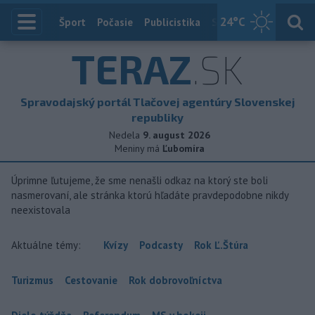
24
°C
Index
Šport
Počasie
Publicistika
Slovensko
Zahranič
TERAZ
.SK
Spravodajský portál Tlačovej agentúry Slovenskej
republiky
Nedela
9. august 2026
Meniny má
Ľubomíra
Úprimne ľutujeme, že sme nenašli odkaz na ktorý ste boli
nasmerovaní, ale stránka ktorú hľadáte pravdepodobne nikdy
neexistovala
Aktuálne témy:
Kvízy
Podcasty
Rok Ľ.Štúra
Turizmus
Cestovanie
Rok dobrovoľníctva