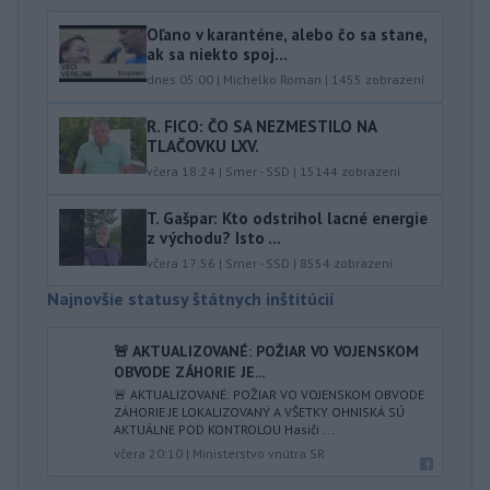
Oľano v karanténe, alebo čo sa stane,
ak sa niekto spoj...
dnes 05:00
|
Michelko Roman
|
1455
zobrazení
R. FICO: ČO SA NEZMESTILO NA
TLAČOVKU LXV.
včera 18:24
|
Smer - SSD
|
15144
zobrazení
T. Gašpar: Kto odstrihol lacné energie
z východu? Isto ...
včera 17:56
|
Smer - SSD
|
8554
zobrazení
Najnovšie statusy štátnych inštitúcií
🚨 AKTUALIZOVANÉ: POŽIAR VO VOJENSKOM
OBVODE ZÁHORIE JE...
🚨 AKTUALIZOVANÉ: POŽIAR VO VOJENSKOM OBVODE
ZÁHORIE JE LOKALIZOVANÝ A VŠETKY OHNISKÁ SÚ
AKTUÁLNE POD KONTROLOU Hasiči ...
včera 20:10
|
Ministerstvo vnútra SR