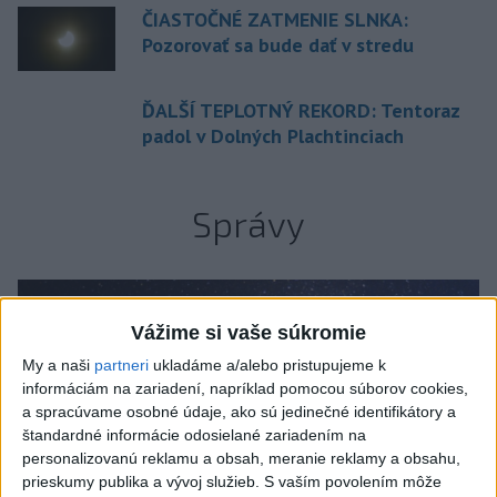
ČIASTOČNÉ ZATMENIE SLNKA:
Pozorovať sa bude dať v stredu
ĎALŠÍ TEPLOTNÝ REKORD: Tentoraz
padol v Dolných Plachtinciach
Správy
Vážime si vaše súkromie
My a naši
partneri
ukladáme a/alebo pristupujeme k
informáciám na zariadení, napríklad pomocou súborov cookies,
a spracúvame osobné údaje, ako sú jedinečné identifikátory a
štandardné informácie odosielané zariadením na
personalizovanú reklamu a obsah, meranie reklamy a obsahu,
prieskumy publika a vývoj služieb.
S vaším povolením môže