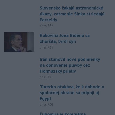
Slovensko čakajú astronomické
úkazy, zatmenie Slnka striedajú
Perzeidy
dnes 7:36
Rakovina Joea Bidena sa
zhoršila, tvrdí syn
dnes 7:19
Irán stanovil nové podmienky
na obnovenie plavby cez
Hormuzský prieliv
dnes 7:15
Turecko očakáva, že k dohode o
spoločnej obrane sa pripojí aj
Egypt
dnes 7:06
Ľubomíra je kolegiálna