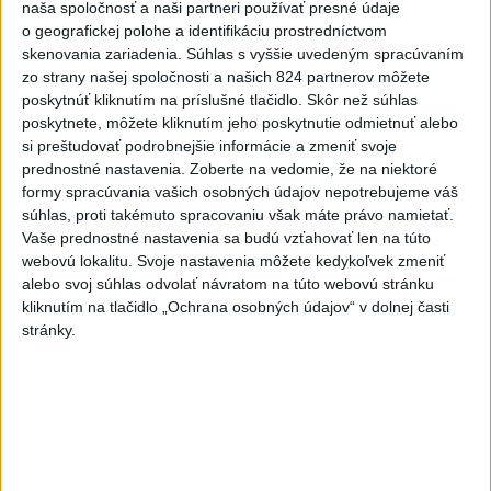
naša spoločnosť a naši partneri používať presné údaje
o geografickej polohe a identifikáciu prostredníctvom
skenovania zariadenia. Súhlas s vyššie uvedeným spracúvaním
zo strany našej spoločnosti a našich 824 partnerov môžete
Slovensko čakajú astronomické úkazy,
poskytnúť kliknutím na príslušné tlačidlo. Skôr než súhlas
zatmenie Slnka striedajú Perzeidy
poskytnete, môžete kliknutím jeho poskytnutie odmietnuť alebo
si preštudovať podrobnejšie informácie a zmeniť svoje
Zatmenie sa začne najskôr na východe krajiny.
prednostné nastavenia.
Zoberte na vedomie, že na niektoré
formy spracúvania vašich osobných údajov nepotrebujeme váš
dnes 7:36
súhlas, proti takémuto spracovaniu však máte právo namietať.
Slovensko
Vaše prednostné nastavenia sa budú vzťahovať len na túto
webovú lokalitu. Svoje nastavenia môžete kedykoľvek zmeniť
alebo svoj súhlas odvolať návratom na túto webovú stránku
PREHĽAD: Hostia nedeľných
kliknutím na tlačidlo „Ochrana osobných údajov“ v dolnej časti
diskusných relácií
stránky.
dnes 8:42
Fico: Suchá musia viesť k razantnejšej ochrane vody na
Slovensku
Polícia vyzýva mladých, aby boli opatrní s požívaním
alkoholu