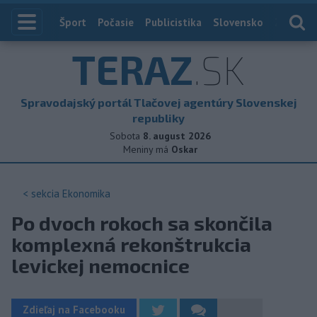
Index
Šport
Počasie
Publicistika
Slovensko
Zahranič
TERAZ
.SK
Spravodajský portál Tlačovej agentúry Slovenskej
republiky
Sobota
8. august 2026
Meniny má
Oskar
< sekcia
Ekonomika
Po dvoch rokoch sa skončila
komplexná rekonštrukcia
levickej nemocnice
Zdieľaj na Facebooku