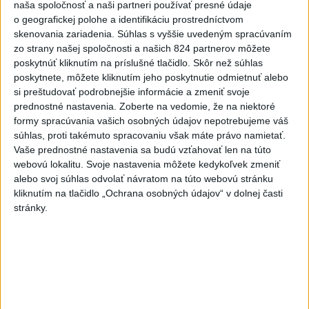
ZÁCHRANÁRI V AKCII: Pomáhali
naša spoločnosť a naši partneri používať presné údaje
dvom poľským turistkám, obe
o geografickej polohe a identifikáciu prostredníctvom
utrpeli úrazy
skenovania zariadenia. Súhlas s vyššie uvedeným spracúvaním
zo strany našej spoločnosti a našich 824 partnerov môžete
dnes 18:39
poskytnúť kliknutím na príslušné tlačidlo. Skôr než súhlas
VODIČI, POZOR: Festival
poskytnete, môžete kliknutím jeho poskytnutie odmietnuť alebo
Lovestream spôsobuje v
si preštudovať podrobnejšie informácie a zmeniť svoje
prednostné nastavenia.
Zoberte na vedomie, že na niektoré
Bratislave kolóny
formy spracúvania vašich osobných údajov nepotrebujeme váš
dnes 17:01
súhlas, proti takémuto spracovaniu však máte právo namietať.
NEŠŤASTNÝ PÁD:Záchranári
Vaše prednostné nastavenia sa budú vzťahovať len na túto
webovú lokalitu. Svoje nastavenia môžete kedykoľvek zmeniť
pomáhali 25-ročnej žene,
alebo svoj súhlas odvolať návratom na túto webovú stránku
skončila v nemocnici
kliknutím na tlačidlo „Ochrana osobných údajov“ v dolnej časti
dnes 19:10
stránky.
MLADÍK VYPADOL Z FERRATY:
Na Skalke pri Kremnici
zasahovali záchranári
dnes 17:19
Omán: Rokovania o