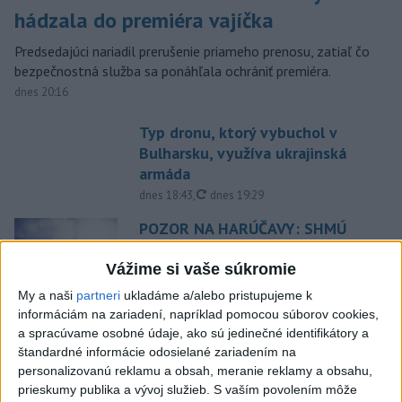
hádzala do premiéra vajíčka
Predsedajúci nariadil prerušenie priameho prenosu, zatiaľ čo
bezpečnostná služba sa ponáhľala ochrániť premiéra.
dnes 20:16
Typ dronu, ktorý vybuchol v
Bulharsku, využíva ukrajinská
armáda
aktualizované
dnes 18:43
,
dnes 19:29
POZOR NA HARÚČAVY: SHMÚ
vydalo výstrahy prvého stupňa
pred teplom
Vážime si vaše súkromie
dnes 19:28
My a naši
partneri
ukladáme a/alebo pristupujeme k
informáciám na zariadení, napríklad pomocou súborov cookies,
SMRŤ V HORÁCH: V Západných
a spracúvame osobné údaje, ako sú jedinečné identifikátory a
Tatrách zomrel 76-ročný turista
štandardné informácie odosielané zariadením na
dnes 20:04
personalizovanú reklamu a obsah, meranie reklamy a obsahu,
prieskumy publika a vývoj služieb.
S vaším povolením môže