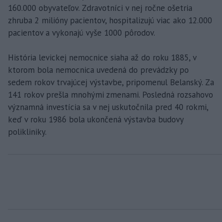
160.000 obyvateľov. Zdravotníci v nej ročne ošetria
zhruba 2 milióny pacientov, hospitalizujú viac ako 12.000
pacientov a vykonajú vyše 1000 pôrodov.
História levickej nemocnice siaha až do roku 1885, v
ktorom bola nemocnica uvedená do prevádzky po
sedem rokov trvajúcej výstavbe, pripomenul Belanský. Za
141 rokov prešla mnohými zmenami. Posledná rozsahovo
významná investícia sa v nej uskutočnila pred 40 rokmi,
keď v roku 1986 bola ukončená výstavba budovy
polikliniky.