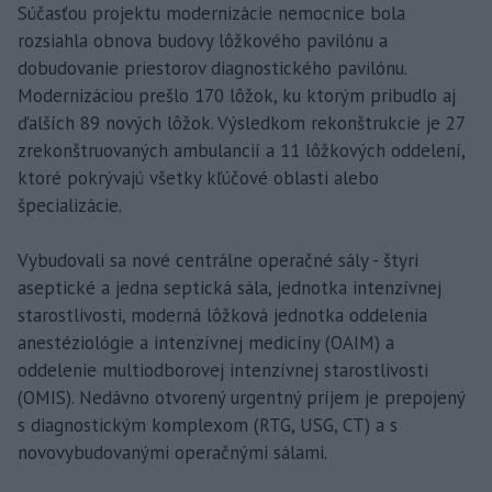
Súčasťou projektu modernizácie nemocnice bola
rozsiahla obnova budovy lôžkového pavilónu a
dobudovanie priestorov diagnostického pavilónu.
Modernizáciou prešlo 170 lôžok, ku ktorým pribudlo aj
ďalších 89 nových lôžok. Výsledkom rekonštrukcie je 27
zrekonštruovaných ambulancií a 11 lôžkových oddelení,
ktoré pokrývajú všetky kľúčové oblasti alebo
špecializácie.
Vybudovali sa nové centrálne operačné sály - štyri
aseptické a jedna septická sála, jednotka intenzívnej
starostlivosti, moderná lôžková jednotka oddelenia
anestéziológie a intenzívnej medicíny (OAIM) a
oddelenie multiodborovej intenzívnej starostlivosti
(OMIS). Nedávno otvorený urgentný príjem je prepojený
s diagnostickým komplexom (RTG, USG, CT) a s
novovybudovanými operačnými sálami.