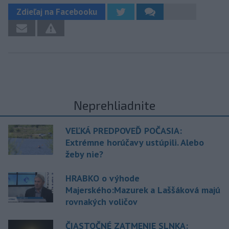
Zdieľaj na Facebooku
Neprehliadnite
VEĽKÁ PREDPOVEĎ POČASIA:
Extrémne horúčavy ustúpili. Alebo
žeby nie?
HRABKO o výhode
Majerského:Mazurek a Laššáková majú
rovnakých voličov
ČIASTOČNÉ ZATMENIE SLNKA: