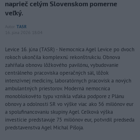
naprieč celým Slovenskom pomerne
veľký.
Autor
TASR
16. júna 2026 18:04
Levice 16. júna (TASR) - Nemocnica Agel Levice po dvoch
rokoch ukončila komplexnú rekonštrukciu. Obnova
zahŕňala obnovu lôžkového pavilónu, vybudovanie
centrálneho pracoviska operačných sál, lôžok
intenzívnej medicíny, laboratórnych pracovísk a nových
ambulantných priestorov. Moderná nemocnica
monoblokovéto typu vznikla vďaka podpore z Plánu
obnovy a odolnosti SR vo výške viac ako 56 miliónov eur
a spolufinancovaniu skupiny Agel. Celková výška
investície predstavuje 75 miliónov eur, potvrdil predseda
predstavenstva Agel Michal Pišoja.