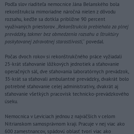
Podľa slov riaditeľa nemocnice Jána Belanského bola
rekonštrukcia mimoriadne náročná nielen z dôvodu
rozsahu, keďže sa dotkla približne 90 percent
využívaných priestorov. „
Rekonštrukcia prebiehala za plnej
prevádzky, takmer bez obmedzenia rozsahu a štruktúry
poskytovanej zdravotnej starostlivosti,
“ povedal.
Počas dvoch rokov si rekonštrukčného práce vyžiadali
25-krát sťahovanie lôžkových jednotiek a sťahovanie
operačných sál, dve sťahovania laboratórnych prevádzok,
35-krát sa sťahovali ambulantné prevádzky, dvakrát bolo
potrebné sťahovanie celej administratívy, dvakrát aj
sťahovanie všetkých pracovísk technicko-prevádzkového
úseku.
Nemocnica v Leviciach jednou z najväčších v celom
Nitrianskom samosprávnom kraji. Pracuje v nej viac ako
600 zamestnancov, spádovú oblasť tvorí viac ako