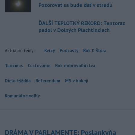
Pozorovať sa bude dať v stredu
ĎALŠÍ TEPLOTNÝ REKORD: Tentoraz
padol v Dolných Plachtinciach
Aktuálne témy:
Kvízy
Podcasty
Rok Ľ.Štúra
Turizmus
Cestovanie
Rok dobrovoľníctva
Dielo týždňa
Referendum
MS v hokeji
Komunálne voľby
DRÁMA V PARLAMENTE: Poslankyňa