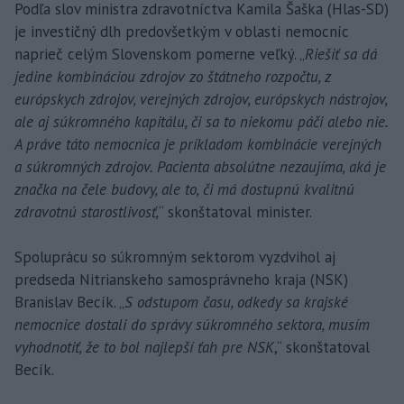
Podľa slov ministra zdravotníctva Kamila Šaška (Hlas-SD)
je investičný dlh predovšetkým v oblasti nemocníc
naprieč celým Slovenskom pomerne veľký. „
Riešiť sa dá
jedine kombináciou zdrojov zo štátneho rozpočtu, z
európskych zdrojov, verejných zdrojov, európskych nástrojov,
ale aj súkromného kapitálu, či sa to niekomu páči alebo nie.
A práve táto nemocnica je príkladom kombinácie verejných
a súkromných zdrojov. Pacienta absolútne nezaujíma, aká je
značka na čele budovy, ale to, či má dostupnú kvalitnú
zdravotnú starostlivosť,
“ skonštatoval minister.
Spoluprácu so súkromným sektorom vyzdvihol aj
predseda Nitrianskeho samosprávneho kraja (NSK)
Branislav Becík. „
S odstupom času, odkedy sa krajské
nemocnice dostali do správy súkromného sektora, musím
vyhodnotiť, že to bol najlepší ťah pre NSK
,“ skonštatoval
Becík.