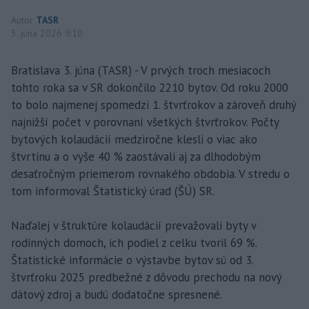
Autor
TASR
3. júna 2026 9:10
Bratislava 3. júna (TASR) - V prvých troch mesiacoch
tohto roka sa v SR dokončilo 2210 bytov. Od roku 2000
to bolo najmenej spomedzi 1. štvrťrokov a zároveň druhý
najnižší počet v porovnaní všetkých štvrťrokov. Počty
bytových kolaudácií medziročne klesli o viac ako
štvrtinu a o vyše 40 % zaostávali aj za dlhodobým
desaťročným priemerom rovnakého obdobia. V stredu o
tom informoval Štatistický úrad (ŠÚ) SR.
Naďalej v štruktúre kolaudácií prevažovali byty v
rodinných domoch, ich podiel z celku tvoril 69 %.
Štatistické informácie o výstavbe bytov sú od 3.
štvrťroku 2025 predbežné z dôvodu prechodu na nový
dátový zdroj a budú dodatočne spresnené.