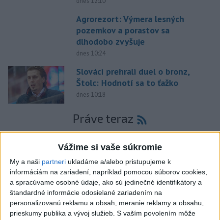
dnes 12:10
Agrorezort: Výmera lesných
pozemkov a porastov sa
dlhodobo zvyšuje
dnes 10:24
Slováci prehrali duel o bronz,
Štolc: Hodnotí sa to ťažko
dnes 10:18
Práve teraz
-
Vo Valčianskej doline pri Martine napadol v sobotu (8. 8.)
12:57
podvečer
medveď muža na bicykli. Strhol ho na zem a spôsobil mu
Vážime si vaše súkromie
viaceré zranenia. Muž skončil v martinskej nemocnici.
My a naši
partneri
ukladáme a/alebo pristupujeme k
informáciám na zariadení, napríklad pomocou súborov cookies,
Viac
a spracúvame osobné údaje, ako sú jedinečné identifikátory a
Videá a prenosy TASR TV
štandardné informácie odosielané zariadením na
personalizovanú reklamu a obsah, meranie reklamy a obsahu,
Deväť Slovákov zabojuje na ME v Paríži
prieskumy publika a vývoj služieb.
S vaším povolením môže