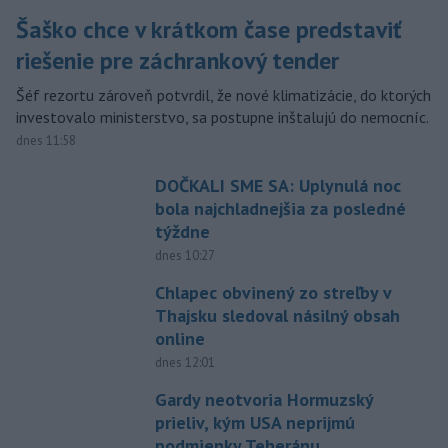
Šaško chce v krátkom čase predstaviť
riešenie pre záchrankový tender
Šéf rezortu zároveň potvrdil, že nové klimatizácie, do ktorých
investovalo ministerstvo, sa postupne inštalujú do nemocníc.
dnes 11:58
DOČKALI SME SA: Uplynulá noc
bola najchladnejšia za posledné
týždne
dnes 10:27
Chlapec obvinený zo streľby v
Thajsku sledoval násilný obsah
online
dnes 12:01
Gardy neotvoria Hormuzský
prieliv, kým USA neprijmú
podmienky Teheránu