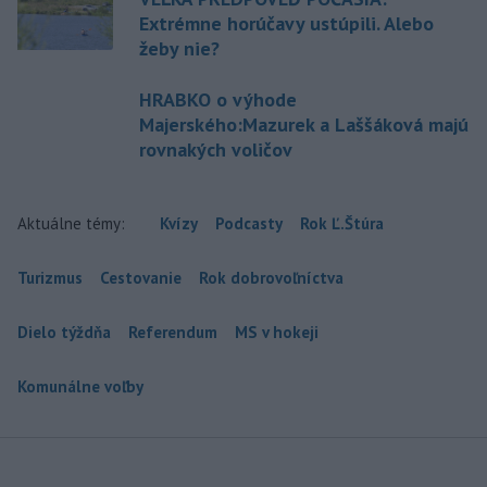
Extrémne horúčavy ustúpili. Alebo
žeby nie?
HRABKO o výhode
Majerského:Mazurek a Laššáková majú
rovnakých voličov
Aktuálne témy:
Kvízy
Podcasty
Rok Ľ.Štúra
Turizmus
Cestovanie
Rok dobrovoľníctva
Dielo týždňa
Referendum
MS v hokeji
Komunálne voľby