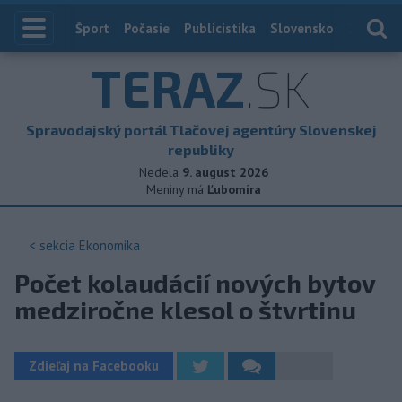
Index
Šport
Počasie
Publicistika
Slovensko
Zahranič
TERAZ
.SK
Spravodajský portál Tlačovej agentúry Slovenskej
republiky
Nedela
9. august 2026
Meniny má
Ľubomíra
< sekcia
Ekonomika
Počet kolaudácií nových bytov
medziročne klesol o štvrtinu
Zdieľaj na Facebooku