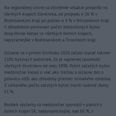
Na regionálnej úrovni sa zhoršenie situácie prejavilo vo
všetkých krajoch Slovenska, od prepadu o 56 % v
Bratislavskom kraji po pokles o 4 % v Nitrianskom kraji.
V dlhodobom porovnaní počet dokončených bytov
dvojciferne klesol vo všetkých ôsmich krajoch,
najvýraznejšie v Bratislavskom a Trnavskom kraji.
Súčasne sa v prvom štvrťroku 2026 začalo stavať takmer
2100 bytových jednotiek, čo je najmenej spomedzi
všetkých štvrťrokov od roku 1998. Počet začatých bytov
medziročne klesol o viac ako tretinu a súčasne bol o
polovicu nižší ako dlhodobý priemer rovnakého obdobia.
Z celkového počtu začatých bytov tvorili rodinné domy
61 %.
Rozbeh výstavby sa medziročne spomalil v piatich z
ôsmich krajov SR, najdynamickejšie, nad 60 %, v