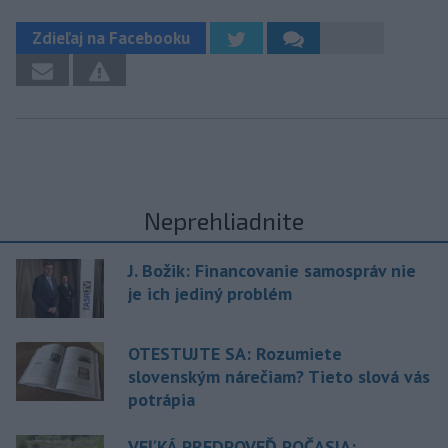
Zdieľaj na Facebooku
Neprehliadnite
J. Božik: Financovanie samospráv nie
je ich jediný problém
OTESTUJTE SA: Rozumiete
slovenským nárečiam? Tieto slová vás
potrápia
VEĽKÁ PREDPOVEĎ POČASIA: