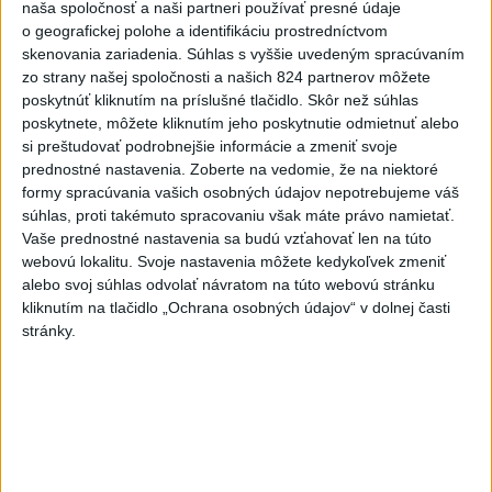
o čo najlepšie výsledky
naša spoločnosť a naši partneri používať presné údaje
o geografickej polohe a identifikáciu prostredníctvom
skenovania zariadenia. Súhlas s vyššie uvedeným spracúvaním
Viac
zo strany našej spoločnosti a našich 824 partnerov môžete
Najčítanejšie
poskytnúť kliknutím na príslušné tlačidlo. Skôr než súhlas
poskytnete, môžete kliknutím jeho poskytnutie odmietnuť alebo
6h
24h
7d
si preštudovať podrobnejšie informácie a zmeniť svoje
prednostné nastavenia.
Zoberte na vedomie, že na niektoré
DRÁMA V PARLAMENTE: Poslankyňa
1
formy spracúvania vašich osobných údajov nepotrebujeme váš
súhlas, proti takémuto spracovaniu však máte právo namietať.
hádzala do premiéra vajíčka
Vaše prednostné nastavenia sa budú vzťahovať len na túto
webovú lokalitu. Svoje nastavenia môžete kedykoľvek zmeniť
2
Festival Lovestream 2026 pokračuje, druhý deň zakončil
alebo svoj súhlas odvolať návratom na túto webovú stránku
Robbie Williams
kliknutím na tlačidlo „Ochrana osobných údajov“ v dolnej časti
stránky.
3
Skončili ďalšie desiatky menších pôšt, samosprávam sa
to nepáči
4
SMRŤ V HORÁCH: V Západných Tatrách zomrel 76-ročný
turista
5
VEĽKÁ PREDPOVEĎ POČASIA: Extrémne horúčavy