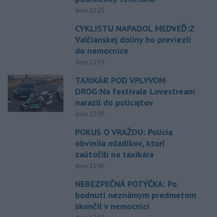
dnes 12:25
CYKLISTU NAPADOL MEDVEĎ:Z
Valčianskej doliny ho previezli
do nemocnice
dnes 12:59
TAXIKÁR POD VPLYVOM
DROG:Na festivale Lovestream
narazil do policajtov
dnes 12:30
POKUS O VRAŽDU: Polícia
obvinila mladíkov, ktorí
zaútočili na taxikára
dnes 11:40
NEBEZPEČNÁ POTÝČKA: Po
bodnutí neznámym predmetom
skončil v nemocnici