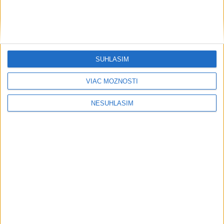
SÚHLASÍM
VIAC MOŽNOSTÍ
....
NESÚHLASÍM