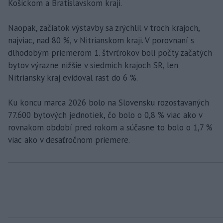
Košickom a Bratislavskom kraji.
Naopak, začiatok výstavby sa zrýchlil v troch krajoch,
najviac, nad 80 %, v Nitrianskom kraji. V porovnaní s
dlhodobým priemerom 1. štvrťrokov boli počty začatých
bytov výrazne nižšie v siedmich krajoch SR, len
Nitriansky kraj evidoval rast do 6 %.
Ku koncu marca 2026 bolo na Slovensku rozostavaných
77.600 bytových jednotiek, čo bolo o 0,8 % viac ako v
rovnakom období pred rokom a súčasne to bolo o 1,7 %
viac ako v desaťročnom priemere.