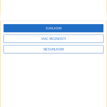
SÚHLASÍM
VIAC MOŽNOSTÍ
NESÚHLASÍM
....