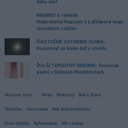
žeby nie?
HRABKO o výhode
Majerského:Mazurek a Laššáková majú
rovnakých voličov
ČIASTOČNÉ ZATMENIE SLNKA:
Pozorovať sa bude dať v stredu
ĎALŠÍ TEPLOTNÝ REKORD: Tentoraz
padol v Dolných Plachtinciach
Aktuálne témy:
Kvízy
Podcasty
Rok Ľ.Štúra
Turizmus
Cestovanie
Rok dobrovoľníctva
Dielo týždňa
Referendum
MS v hokeji