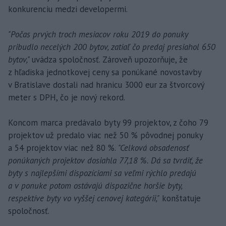
konkurenciu medzi developermi.
"Počas prvých troch mesiacov roku 2019 do ponuky
pribudlo necelých 200 bytov, zatiaľ čo predaj presiahol 650
bytov,"
uvádza spoločnosť. Zároveň upozorňuje, že
z hľadiska jednotkovej ceny sa ponúkané novostavby
v Bratislave dostali nad hranicu 3000 eur za štvorcový
meter s DPH, čo je nový rekord.
Koncom marca predávalo byty 99 projektov, z čoho 79
projektov už predalo viac než 50 % pôvodnej ponuky
a 54 projektov viac než 80 %.
"Celková obsadenosť
ponúkaných projektov dosiahla 77,18 %. Dá sa tvrdiť, že
byty s najlepšími dispozíciami sa veľmi rýchlo predajú
a v ponuke potom ostávajú dispozične horšie byty,
respektíve byty vo vyššej cenovej kategórii,"
konštatuje
spoločnosť.