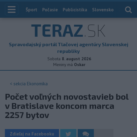
Index
Šport
Počasie
Publicistika
Slovensko
Zahranič
TERAZ
.SK
Spravodajský portál Tlačovej agentúry Slovenskej
republiky
Sobota
8. august 2026
Meniny má
Oskar
< sekcia
Ekonomika
Počet voľných novostavieb bol
v Bratislave koncom marca
2257 bytov
Zdieľaj na Facebooku