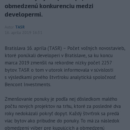
obmedzenú konkurenciu medzi
developermi.
Autor
TASR
16. apríla 2019 16:31
Bratislava 16. apríla (TASR) – Počet voľných novostavieb,
ktoré ponúkali developeri v Bratislave, sa ku koncu
marca 2019 zmenšil na rekordne nízky počet 2257
bytov. TASR o tom v utorok informovala v súvislosti
s výsledkami prvého štvrťroku analytická spoločnosť
Bencont Investments.
Zmenšovanie ponuky je podľa nej dôsledkom malého
počtu nových projektov na trhu, ktoré za posledné dva
roky nedokázali pokryť dopyt. Každý štvrťrok sa predá
viac bytov ako pribudne do ponuky. To má za následok
obmedzený výber pre kupujúcich a obmedzenú