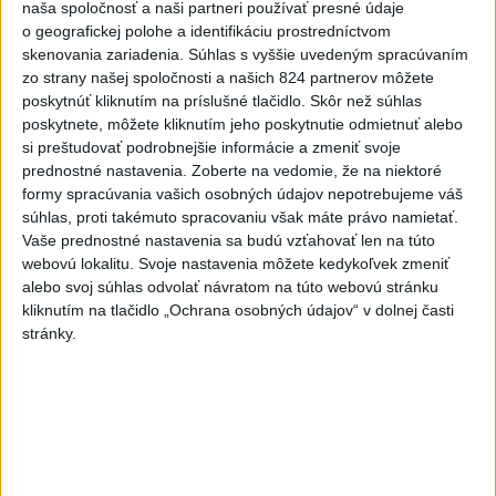
Viac
naša spoločnosť a naši partneri používať presné údaje
o geografickej polohe a identifikáciu prostredníctvom
Najčítanejšie
skenovania zariadenia. Súhlas s vyššie uvedeným spracúvaním
zo strany našej spoločnosti a našich 824 partnerov môžete
6h
24h
7d
poskytnúť kliknutím na príslušné tlačidlo. Skôr než súhlas
poskytnete, môžete kliknutím jeho poskytnutie odmietnuť alebo
DRÁMA V PARLAMENTE: Poslankyňa
1
si preštudovať podrobnejšie informácie a zmeniť svoje
hádzala do premiéra vajíčka
prednostné nastavenia.
Zoberte na vedomie, že na niektoré
formy spracúvania vašich osobných údajov nepotrebujeme váš
2
Do Bulharska vnikol dron a vybuchol v blízkosti hraníc s
súhlas, proti takémuto spracovaniu však máte právo namietať.
Rumunskom
Vaše prednostné nastavenia sa budú vzťahovať len na túto
webovú lokalitu. Svoje nastavenia môžete kedykoľvek zmeniť
3
V blízkosti Vojenského technického a skúšobného ústavu
alebo svoj súhlas odvolať návratom na túto webovú stránku
Záhorie HORÍ
kliknutím na tlačidlo „Ochrana osobných údajov“ v dolnej časti
stránky.
4
Očovská folklórna hruda tradične privítala domáce
folklórne kolektívy
5
ČIASTOČNÉ ZATMENIE SLNKA: Pozorovať sa bude dať v
stredu
6
Kúpele Brusno pripravujú 19. ročník festivalu Jozefa