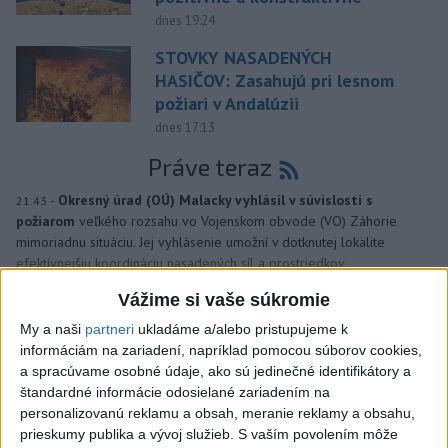
dnes 19:24
STOVKY NASADENÝCH
HASIČOV: Zasahujú pri lesnom
požiari v Andalúzii
dnes 17:13
Práve teraz
-
Okresný úrad (OÚ) Malacky vyhlásil v súvislosti s
21:43
požiarom
veľkého rozsahu vo Vojenskom obvode (VO) Záhorie
mimoriadnu situáciu. Jej vyhlásenie umožní v dotknutej lokalite
efektívnejšiu koordináciu nasadených síl a prostriedkov.
Vážime si vaše súkromie
Viac
Videá a prenosy TASR TV
My a naši
partneri
ukladáme a/alebo pristupujeme k
informáciám na zariadení, napríklad pomocou súborov cookies,
a spracúvame osobné údaje, ako sú jedinečné identifikátory a
Deväť Slovákov zabojuje na ME v Paríži
štandardné informácie odosielané zariadením na
o čo najlepšie výsledky
personalizovanú reklamu a obsah, meranie reklamy a obsahu,
prieskumy publika a vývoj služieb.
S vaším povolením môže