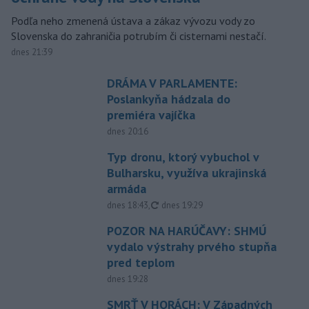
Podľa neho zmenená ústava a zákaz vývozu vody zo
Slovenska do zahraničia potrubím či cisternami nestačí.
dnes 21:39
DRÁMA V PARLAMENTE:
Poslankyňa hádzala do
premiéra vajíčka
dnes 20:16
Typ dronu, ktorý vybuchol v
Bulharsku, využíva ukrajinská
armáda
aktualizované
dnes 18:43
,
dnes 19:29
POZOR NA HARÚČAVY: SHMÚ
vydalo výstrahy prvého stupňa
pred teplom
dnes 19:28
SMRŤ V HORÁCH: V Západných