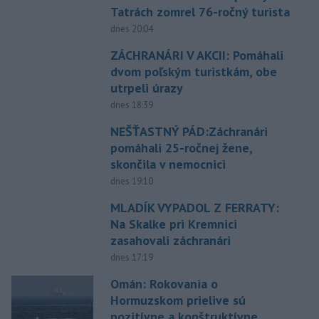
Tatrách zomrel 76-ročný turista
dnes 20:04
ZÁCHRANÁRI V AKCII: Pomáhali
dvom poľským turistkám, obe
utrpeli úrazy
dnes 18:39
NEŠŤASTNÝ PÁD:Záchranári
pomáhali 25-ročnej žene,
skončila v nemocnici
dnes 19:10
MLADÍK VYPADOL Z FERRATY:
Na Skalke pri Kremnici
zasahovali záchranári
dnes 17:19
Omán: Rokovania o
Hormuzskom prielive sú
pozitívne a konštruktívne