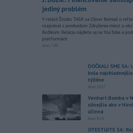
jediný problém
V relácii Štúdio TASR sa Oliver Remiaš o ref
rozprával s predsedom Združenia miest a ob
Božikom. Reláciu nájdete aj na YouTube a po
platformách.
dnes 7:00
DOČKALI SME SA: U
bola najchladnejši
týždne
dnes 10:27
Venhart:Bomba v N
silnejšia ako v Hir
účinná
dnes 8:24
OTESTUJTE SA: Ro