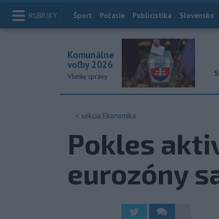
RUBRIKY
Index
Šport
Počasie
Publicistika
Slovensko
Komunálne
voľby 2026
S
Všetky správy
< sekcia
Ekonomika
Pokles akti
eurozóny sa