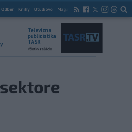
 Odber
Knihy
Útulkovo
Magazín
News Now
Archív
TASR
Televízna
publicistika
TASR
ky
Všetky relácie
 sektore