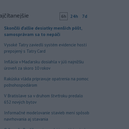
ajčítanejšie
6h
24h
7d
Skončili ďalšie desiatky menších pôšt,
samosprávam sa to nepáči
Vysoké Tatry zaviedli systém evidencie hostí
prepojený s Tatry Card
Inflácia v Maďarsku dosiahla v júli najnižšiu
úroveň za skoro 10 rokov
Rakúska vláda pripravuje opatrenia na pomoc
poľnohospodárom
V Bratislave sa v druhom štvrťroku predalo
652 nových bytov
Informačné modelovanie stavieb mení spôsob
navrhovania aj stavania