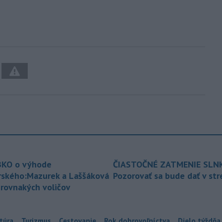
KO o výhode
ČIASTOČNÉ ZATMENIE SLN
rského:Mazurek a Laššáková
Pozorovať sa bude dať v st
 rovnakých voličov
túra
Turizmus
Cestovanie
Rok dobrovoľníctva
Dielo týždňa