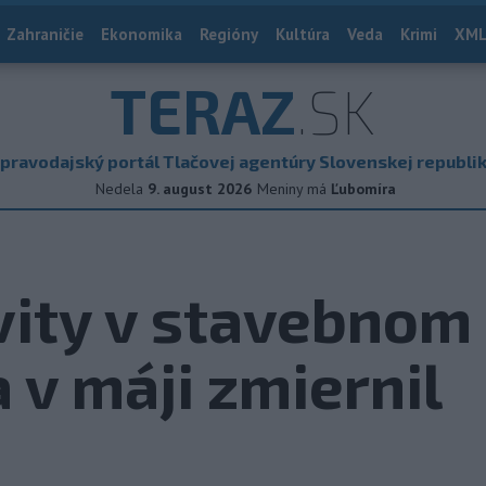
Zahraničie
Ekonomika
Regióny
Kultúra
Veda
Krimi
XML
TERAZ
.SK
pravodajský portál Tlačovej agentúry Slovenskej republi
Nedela
9. august 2026
Meniny má
Ľubomíra
vity v stavebnom
 v máji zmiernil