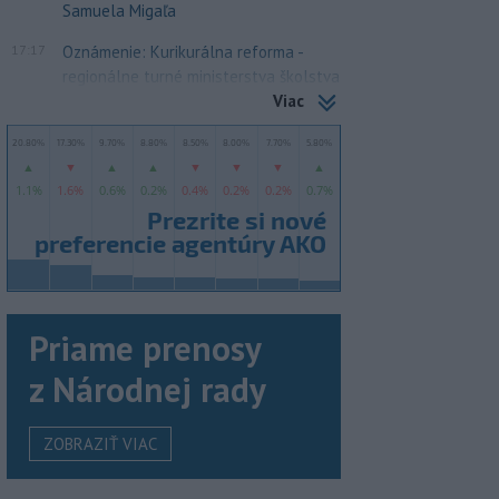
Samuela Migaľa
17:17
Oznámenie: Kurikurálna reforma -
regionálne turné ministerstva školstva
Viac
Priame prenosy
z Národnej rady
ZOBRAZIŤ VIAC