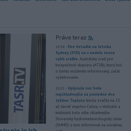
Práve teraz
-
Dve lietadlá na letisku
10:34
Sydney (SYD) sa v nedeľu tesne
vyhli zrážke.
Austrálsky úrad pre
bezpečnosť dopravy (ATSB), ktorý bol
o tomto incidente informovaný, začal
vyšetrovanie.
-
Uplynulá noc bola
10:25
najchladnejšia za posledné dva
týždne. Teplota
klesla zväčša na 15
až deväť stupňov Celzia, v dolinách a
kotlinách bolo ešte chladnejšie.
Slovenský hydrometeorologický ústav
(SHMÚ) o tom informoval na sociálnej
áv nie je ich