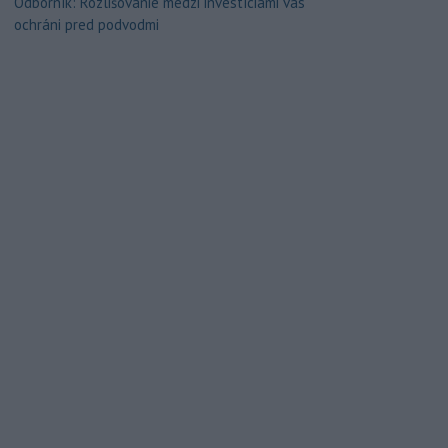
Odborník: Rozlišovanie medzi investíciami vás
ochráni pred podvodmi