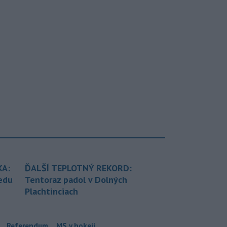
KA:
ĎALŠÍ TEPLOTNÝ REKORD:
redu
Tentoraz padol v Dolných
Plachtinciach
Referendum
MS v hokeji