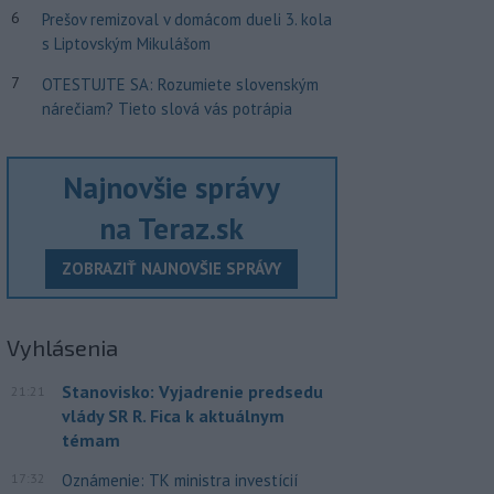
6
Prešov remizoval v domácom dueli 3. kola
s Liptovským Mikulášom
7
OTESTUJTE SA: Rozumiete slovenským
nárečiam? Tieto slová vás potrápia
Najnovšie správy
na Teraz.sk
ZOBRAZIŤ NAJNOVŠIE SPRÁVY
Vyhlásenia
Stanovisko: Vyjadrenie predsedu
21:21
vlády SR R. Fica k aktuálnym
témam
17:32
Oznámenie: TK ministra investícií