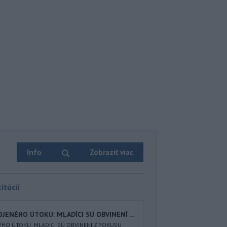
Info
Zobraziť viac
itúcií
JENÉHO ÚTOKU: MLADÍCI SÚ OBVINENÍ ...
ÉHO ÚTOKU: MLADÍCI SÚ OBVINENÍ Z POKUSU