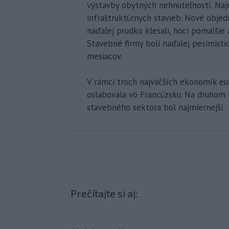
výstavby obytných nehnuteľností. Naj
infraštruktúrnych stavieb. Nové obje
naďalej prudko klesali, hoci pomalšie a
Stavebné firmy boli naďalej pesimistic
mesiacov.
V rámci troch najväčších ekonomík eur
oslabovala vo Francúzsku. Na druhom
stavebného sektora bol najmiernejší.
Prečítajte si aj: