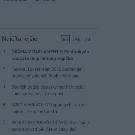
Najčítanejšie
6h
24h
7d
DRÁMA V PARLAMENTE: Poslankyňa
1
hádzala do premiéra vajíčka
2
Festival Lovestream 2026 pokračuje,
druhý deň zakončil Robbie Williams
3
Skončili ďalšie desiatky menších pôšt,
samosprávam sa to nepáči
4
SMRŤ V HORÁCH: V Západných Tatrách
zomrel 76-ročný turista
5
VEĽKÁ PREDPOVEĎ POČASIA: Extrémne
horúčavy ustúpili. Alebo žeby nie?