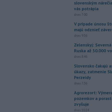
slovenským náreči
vás potrápia
dnes 7:00
V prípade únosu š
majú odznieť záver
dnes 9:36
Zelenskyj: Severná
Ruska až 50.000 vo
dnes 8:46
Slovensko čakajú 
úkazy, zatmenie Sl
Perzeidy
dnes 7:36
Agrorezort: Výmer
pozemkov a porast
zvyšuje
dnes 10:24