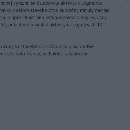
7
menej výrazne sa oslabovala aktivita v segmente
dnávky v celom stavebníctve eurozóny minulý mesiac
ko v apríli. Rast cien vstupov zostal v máji výrazný.
ké, pokiaľ ide o výhľad aktivity na najbližších 12
ozóny sa stavebná aktivita v máji najprudšie
 mieste bolo Nemecko. Pokles talianskeho