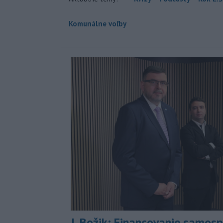
Komunálne voľby
J. Božik: Financovanie samospr