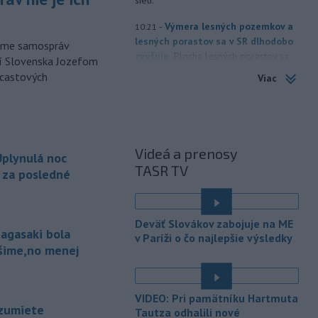
sieti.
-
Výmera lesných pozemkov a
10:21
lesných porastov sa v SR dlhodobo
orme samospráv
zvyšuje.
Plocha lesných porastov sa
cí Slovenska Jozefom
od roku 1990 priemerne ročne
dcastových
Viac
zvýšila o 1060 hektárov (ha). Vyplýva
to z tzv. zelenej správy o lesnom
hospodárstve v Slovenskej republike
za rok 2025.
Videá a prenosy
plynulá noc
-
Jemenskí povstalci húsíovia
09:33
TASR TV
v nedeľu oznámili, že zaútočili na
a za posledné
ropnú
rafinériu Aramco v Saudskej
Arábii na pobreží Červeného mora.
Upozornila na to agentúra AFP, píše
Deväť Slovákov zabojuje na ME
TASR.
agasaki bola
v Paríži o čo najlepšie výsledky
ošime,no menej
-
Indonézske orgány uzavreli
09:21
prístup do národného parku na
ostrove
Jáva, kde hasiči bojujú s
VIDEO: Pri pamätníku Hartmuta
lesným požiarom, ktorý vypukol pred
zumiete
Tautza odhalili nové
necelým týždňom. TASR o tom