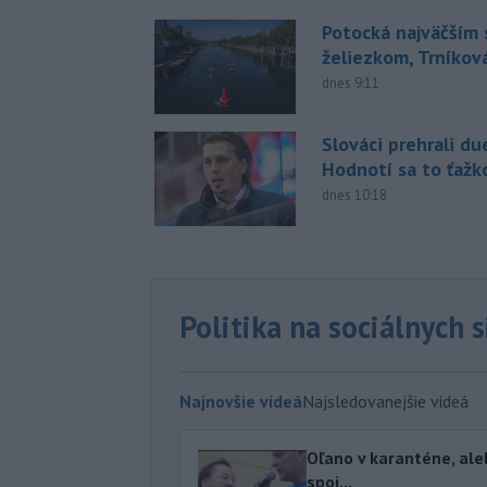
Potocká najväčším
želiezkom, Trníková
dnes 9:11
Slováci prehrali du
Hodnotí sa to ťažk
dnes 10:18
Politika na sociálnych 
Najnovšie videá
Najsledovanejšie videá
Oľano v karanténe, ale
spoj...