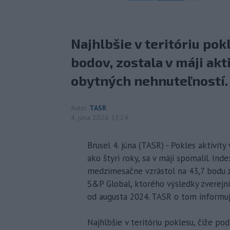
Najhlbšie v teritóriu pok
bodov, zostala v máji akt
obytných nehnuteľností.
Autor
TASR
4. júna 2026 11:24
Brusel 4. júna (TASR) - Pokles aktivit
ako štyri roky, sa v máji spomalil. I
medzimesačne vzrástol na 43,7 bodu z
S&P Global, ktorého výsledky zverejni
od augusta 2024. TASR o tom informuj
Najhlbšie v teritóriu poklesu, čiže pod