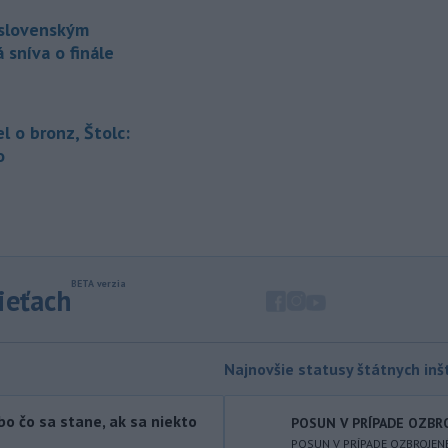
Venhart.
 slovenským
-
Americký Imigračný a colný
07:52
 sníva o finále
úrad (ICE) do konca augusta
dokončí
zavádzanie kamier pre
svojich príslušníkov teréne, uviedol v
sobotu úradujúci riaditeľ ICE David
el o bronz, Štolc:
Venturella. To, či sa zábery z operácií
o
agentov dostanú na verejnosť, bude
závisieť od ICE.
-
Najmenej 21 ľudí zahynulo
07:29
po zrážke dvoch
autobusov na juhu
Nigeru. TASR o tom píše podľa správy
agentúry AFP.
sieťach
-
Rakovina bývalého
07:18
amerického prezidenta Joea Bidena
sa rozšírila do
ďalších častí jeho tela,
Najnovšie statusy štátnych inšt
uviedol ex-prezidentov syn Hunter
Biden v nedávnom rozhovore pre
bo čo sa stane, ak sa niekto
POSUN V PRÍPADE OZBRO
britskú stanicu BBC.
POSUN V PRÍPADE OZBROJEN