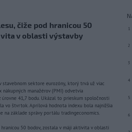
N
lesu, čiže pod hranicou 50
1
ivita v oblasti výstavby
2
3
4
y v stavebnom sektore eurozóny, ktorý trvá už viac
ndex nákupných manažérov (PMI) odvetvia
 úrovne 41,7 bodu. Ukázal to prieskum spoločnosti
5
la vo štvrtok. Aprílová hodnota indexu bola najnižšia
e na základe správy portálu tradingeconomics.
6
 hranicou 50 bodov, zostala v máji aktivita v oblasti