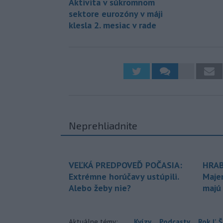
Aktivita v súkromnom
sektore eurozóny v máji
klesla 2. mesiac v rade
Neprehliadnite
VEĽKÁ PREDPOVEĎ POČASIA:
HRAB
Extrémne horúčavy ustúpili.
Maje
Alebo žeby nie?
majú
Aktuálne témy:
Kvízy
Podcasty
Rok Ľ.Š