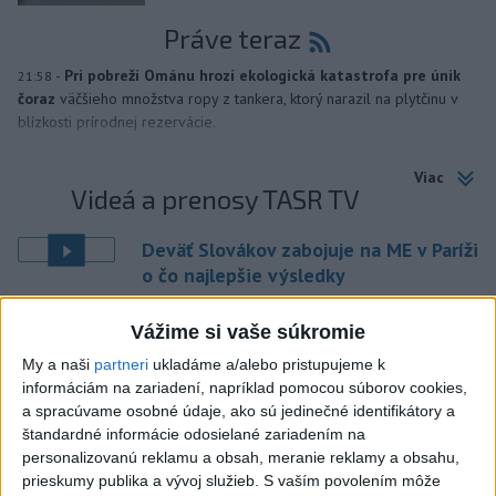
Práve teraz
-
Pri pobreží Ománu hrozí ekologická katastrofa pre únik
21:58
čoraz
väčšieho množstva ropy z tankera, ktorý narazil na plytčinu v
blízkosti prírodnej rezervácie.
Viac
Videá a prenosy TASR TV
Deväť Slovákov zabojuje na ME v Paríži
o čo najlepšie výsledky
Vážime si vaše súkromie
Viac
Najčítanejšie
My a naši
partneri
ukladáme a/alebo pristupujeme k
informáciám na zariadení, napríklad pomocou súborov cookies,
6h
24h
7d
a spracúvame osobné údaje, ako sú jedinečné identifikátory a
štandardné informácie odosielané zariadením na
personalizovanú reklamu a obsah, meranie reklamy a obsahu,
ÚPLNÉ ZATMENIE SLNKA: Časť Európy
1
prieskumy publika a vývoj služieb.
S vaším povolením môže