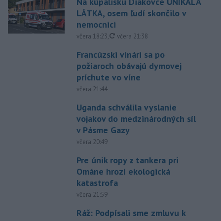
Na kúpalisku Diakovce UNIKALA
LÁTKA, osem ľudí skončilo v
nemocnici
aktualizované
včera 18:23
,
včera 21:38
Francúzski vinári sa po
požiaroch obávajú dymovej
príchute vo víne
včera 21:44
Uganda schválila vyslanie
vojakov do medzinárodných síl
v Pásme Gazy
včera 20:49
Pre únik ropy z tankera pri
Ománe hrozí ekologická
katastrofa
včera 21:59
Ráž: Podpísali sme zmluvu k