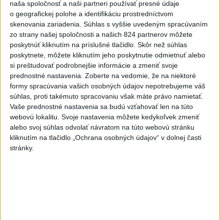
zahalí tma, hrozia dôsledky
naša spoločnosť a naši partneri používať presné údaje
o geografickej polohe a identifikáciu prostredníctvom
2
Prešovský kraj vyzýva k využitiu bezplatného parkoviska v
skenovania zariadenia. Súhlas s vyššie uvedeným spracúvaním
Tatrách
zo strany našej spoločnosti a našich 824 partnerov môžete
poskytnúť kliknutím na príslušné tlačidlo. Skôr než súhlas
3
ČAKAJTE BÚRKY: Vyskytnú sa do polnoci najmä v týchto
poskytnete, môžete kliknutím jeho poskytnutie odmietnuť alebo
častiach
si preštudovať podrobnejšie informácie a zmeniť svoje
prednostné nastavenia.
Zoberte na vedomie, že na niektoré
4
Kruhová križovatka v Poprade v smere z Hozelca bude
formy spracúvania vašich osobných údajov nepotrebujeme váš
hotová budúci rok
súhlas, proti takémuto spracovaniu však máte právo namietať.
Vaše prednostné nastavenia sa budú vzťahovať len na túto
5
V Košiciach Nad jazerom začína výstavba
webovú lokalitu. Svoje nastavenia môžete kedykoľvek zmeniť
chodníka,otvorili aj pumptrack
alebo svoj súhlas odvolať návratom na túto webovú stránku
kliknutím na tlačidlo „Ochrana osobných údajov“ v dolnej časti
6
Na kúpalisku Diakovce UNIKALA LÁTKA, osem ľudí
stránky.
skončilo v nemocnici
7
Mesto Martin vypovedalo zmluvy na tri rozpracované
investičné akcie
Najnovšie správy na Teraz.sk