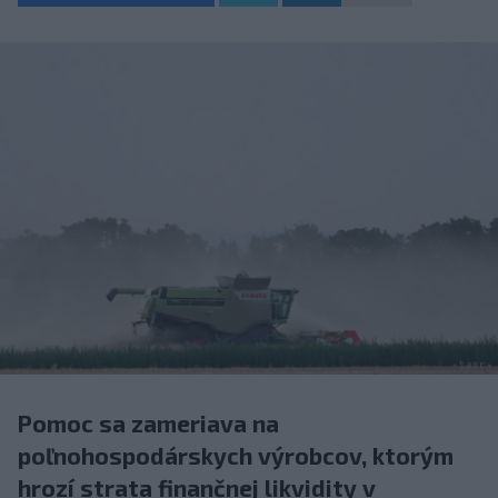
Pomoc sa zameriava na
poľnohospodárskych výrobcov, ktorým
hrozí strata finančnej likvidity v