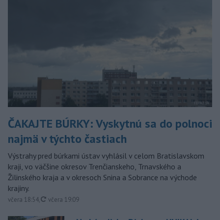
ČAKAJTE BÚRKY: Vyskytnú sa do polnoci
najmä v týchto častiach
Výstrahy pred búrkami ústav vyhlásil v celom Bratislavskom
kraji, vo väčšine okresov Trenčianskeho, Trnavského a
Žilinského kraja a v okresoch Snina a Sobrance na východe
krajiny.
aktualizované
včera 18:54
,
včera 19:09