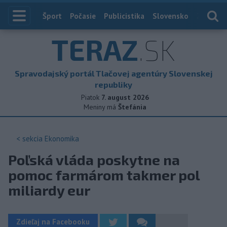
Index
Šport
Počasie
Publicistika
Slovensko
Zahranič
TERAZ
.SK
Spravodajský portál Tlačovej agentúry Slovenskej
republiky
Piatok
7. august 2026
Meniny má
Štefánia
< sekcia
Ekonomika
Poľská vláda poskytne na
pomoc farmárom takmer pol
miliardy eur
Zdieľaj na Facebooku