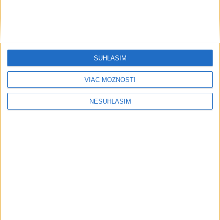
SÚHLASÍM
VIAC MOŽNOSTÍ
NESÚHLASÍM
....