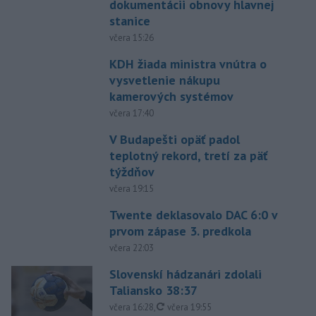
dokumentácii obnovy hlavnej
stanice
včera 15:26
KDH žiada ministra vnútra o
vysvetlenie nákupu
kamerových systémov
včera 17:40
V Budapešti opäť padol
teplotný rekord, tretí za päť
týždňov
včera 19:15
Twente deklasovalo DAC 6:0 v
prvom zápase 3. predkola
včera 22:03
Slovenskí hádzanári zdolali
Taliansko 38:37
aktualizované
včera 16:28
,
včera 19:55