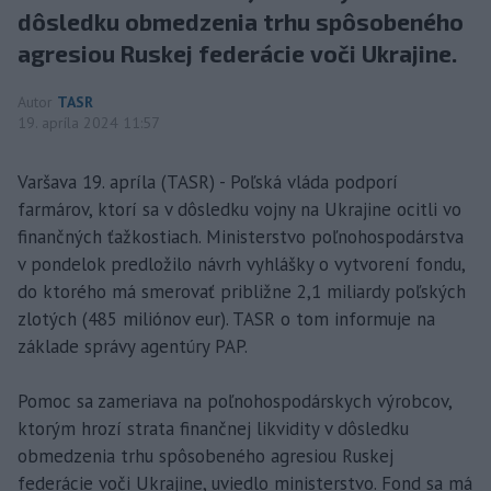
dôsledku obmedzenia trhu spôsobeného
agresiou Ruskej federácie voči Ukrajine.
Autor
TASR
19. apríla 2024 11:57
Varšava 19. apríla (TASR) - Poľská vláda podporí
farmárov, ktorí sa v dôsledku vojny na Ukrajine ocitli vo
finančných ťažkostiach. Ministerstvo poľnohospodárstva
v pondelok predložilo návrh vyhlášky o vytvorení fondu,
do ktorého má smerovať približne 2,1 miliardy poľských
zlotých (485 miliónov eur). TASR o tom informuje na
základe správy agentúry PAP.
Pomoc sa zameriava na poľnohospodárskych výrobcov,
ktorým hrozí strata finančnej likvidity v dôsledku
obmedzenia trhu spôsobeného agresiou Ruskej
federácie voči Ukrajine, uviedlo ministerstvo. Fond sa má