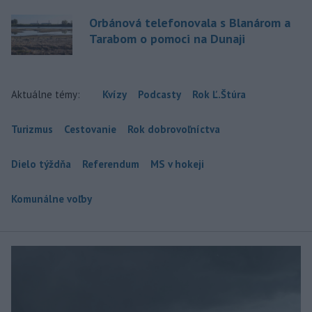
Orbánová telefonovala s Blanárom a
Tarabom o pomoci na Dunaji
Aktuálne témy:
Kvízy
Podcasty
Rok Ľ.Štúra
Turizmus
Cestovanie
Rok dobrovoľníctva
Dielo týždňa
Referendum
MS v hokeji
Komunálne voľby