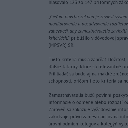
hlasovalo 123 zo 147 prítomných zák
„Cieľom návrhu zákona je zaviesť systé
monitorovanie a posudzovanie rozdielo
zabezpečí, aby zamestnávatelia zaviedl
kritériách,“
priblížilo v dôvodovej správ
(MPSVR) SR.
Tieto kritériá musia zahŕňať zložitos
ďalšie faktory, ktoré sú relevantné p
Prihliadať sa bude aj na mäkké zručno
schopnosti, pričom tieto kritéria sa 
Zamestnávatelia budú povinní poskyt
informácie o odmene alebo rozpätí o
Zároveň sa zakazuje vyžadovanie info
zakotvuje právo zamestnancov na info
úrovni odmien kolegov a kolegýň vyko