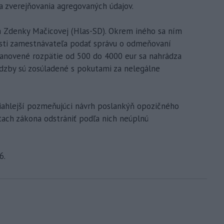
a zverejňovania agregovaných údajov.
rh Zdenky Mačicovej (Hlas-SD). Okrem iného sa ním
osti zamestnávateľa podať správu o odmeňovaní
tanovené rozpätie od 500 do 4000 eur sa nahrádza
dzby sú zosúladené s pokutami za nelegálne
iahlejší pozmeňujúci návrh poslankýň opozičného
tach zákona odstrániť podľa nich neúplnú
6.