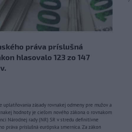
7
nského práva príslušná
kon hlasovalo 123 zo 147
v.
enie uplatňovania zásady rovnakej odmeny pre mužov a
ovnakej hodnoty je cieľom nového zákona o rovnakom
ci Národnej rady (NR) SR v stredu definitívne
ého práva príslušná európska smernica. Za zákon