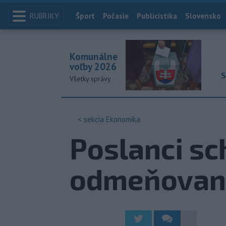
RUBRIKY
Index
Šport
Počasie
Publicistika
Slovensko
Komunálne
voľby 2026
S
Všetky správy
< sekcia
Ekonomika
Poslanci sc
odmeňovaní