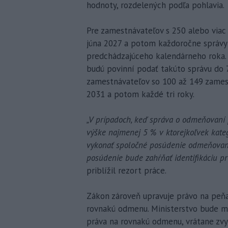
hodnoty, rozdelených podľa pohlavia.
Pre zamestnávateľov s 250 alebo viac
júna 2027 a potom každoročne správy 
predchádzajúceho kalendárneho roka.
budú povinní podať takúto správu do 7
zamestnávateľov so 100 až 149 zamest
2031 a potom každé tri roky.
„V prípadoch, keď správa o odmeňovaní
výške najmenej 5 % v ktorejkoľvek kate
vykonať spoločné posúdenie odmeňovani
posúdenie bude zahŕňať identifikáciu prí
priblížil rezort práce.
Zákon zároveň upravuje právo na peň
rovnakú odmenu. Ministerstvo bude mo
práva na rovnakú odmenu, vrátane zvyš