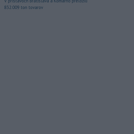
V prístavoch Bratislava a Komárno preložili
832.009 ton tovarov