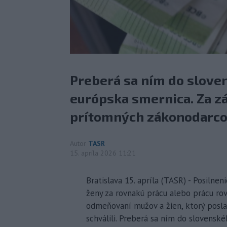
Preberá sa ním do slove
európska smernica. Za zá
prítomných zákonodarco
Autor
TASR
15. apríla 2026 11:21
Bratislava 15. apríla (TASR) - Posiln
ženy za rovnakú prácu alebo prácu r
odmeňovaní mužov a žien, ktorý poslan
schválili. Preberá sa ním do slovensk