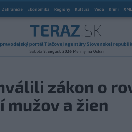
Zahraničie
Ekonomika
Regióny
Kultúra
Veda
Krimi
XML
TERAZ
.SK
pravodajský portál Tlačovej agentúry Slovenskej republi
Sobota
8. august 2026
Meniny má
Oskar
hválili zákon o 
 mužov a žien