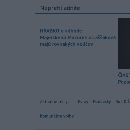
Neprehliadnite
HRABKO o výhode
Majerského:Mazurek a Laššáková
majú rovnakých voličov
ČIAS
Pozor
Aktuálne témy:
Kvízy
Podcasty
Rok Ľ.Š
Komunálne voľby