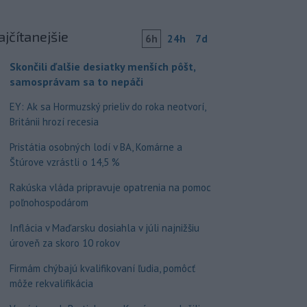
ajčítanejšie
6h
24h
7d
Skončili ďalšie desiatky menších pôšt,
samosprávam sa to nepáči
EY: Ak sa Hormuzský prieliv do roka neotvorí,
Británii hrozí recesia
Pristátia osobných lodí v BA, Komárne a
Štúrove vzrástli o 14,5 %
Rakúska vláda pripravuje opatrenia na pomoc
poľnohospodárom
Inflácia v Maďarsku dosiahla v júli najnižšiu
úroveň za skoro 10 rokov
Firmám chýbajú kvalifikovaní ľudia, pomôcť
môže rekvalifikácia