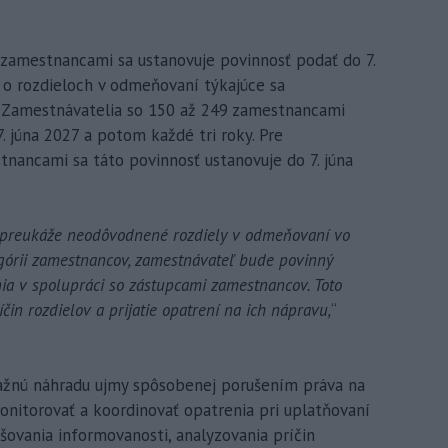
 zamestnancami sa ustanovuje povinnosť podať do 7.
o rozdieloch v odmeňovaní týkajúce sa
 Zamestnávatelia so 150 až 249 zamestnancami
. júna 2027 a potom každé tri roky. Pre
nancami sa táto povinnosť ustanovuje do 7. júna
 preukáže neodôvodnené rozdiely v odmeňovaní vo
górii zamestnancov, zamestnávateľ bude povinný
a v spolupráci so zástupcami zamestnancov. Toto
čin rozdielov a prijatie opatrení na ich nápravu,
“
ažnú náhradu ujmy spôsobenej porušením práva na
nitorovať a koordinovať opatrenia pri uplatňovaní
ovania informovanosti, analyzovania príčin