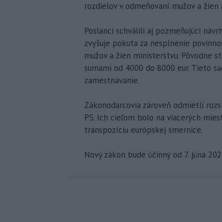
rozdielov v odmeňovaní mužov a žien 
Poslanci schválili aj pozmeňujúci náv
zvyšuje pokuta za nesplnenie povinn
mužov a žien ministerstvu. Pôvodne s
sumami od 4000 do 8000 eur. Tieto sa
zamestnávanie.
Zákonodarcovia zároveň odmietli rozs
PS. Ich cieľom bolo na viacerých mies
transpozíciu európskej smernice.
Nový zákon bude účinný od 7. júna 202