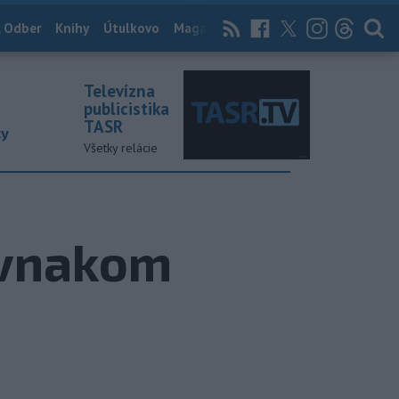
 Odber
Knihy
Útulkovo
Magazín
News Now
Archív
TASR
Televízna
publicistika
TASR
ky
Všetky relácie
rovnakom