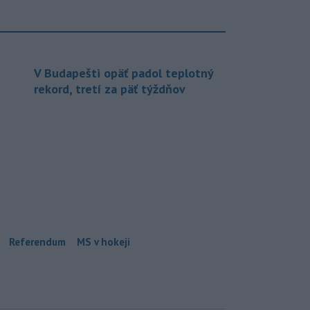
V Budapešti opäť padol teplotný
rekord, tretí za päť týždňov
Referendum
MS v hokeji