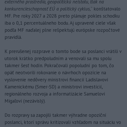
externého prostredia, geopolitickú neistotu, tlak na
konkurencieschopnosť EÚ a politický cyklus,
“ konštatovalo
MF. Pre roky 2027 a 2028 preto plánuje pokles schodku
iba o 0,1 percentuálneho bodu. Aj upravené ciele však
podľa MF naďalej plne rešpektujú európske rozpočtové
pravidlá.
K prerušenej rozprave o tomto bode sa poslanci vrátili v
utorok krátko predpoludním a venovali sa mu spolu
takmer šesť hodín. Pokračovali popoludní po tom, čo
opäť neotvorili rokovanie o návrhoch opozície na
vyslovenie nedôvery ministrovi financií Ladislavovi
Kamenickému (Smer-SD) a ministrovi investícií,
regionálneho rozvoja a informatizácie Samuelovi
Migaľovi (nezávislý).
Do rozpravy sa zapojili takmer výhradne opoziční
poslanci, ktorí správu kritizovali vzhľadom na situáciu vo