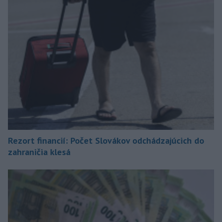
Rezort financií: Počet Slovákov odchádzajúcich do
zahraničia klesá