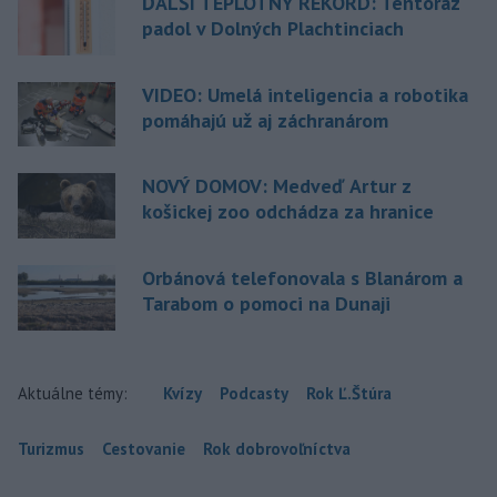
ĎALŠÍ TEPLOTNÝ REKORD: Tentoraz
padol v Dolných Plachtinciach
VIDEO: Umelá inteligencia a robotika
pomáhajú už aj záchranárom
NOVÝ DOMOV: Medveď Artur z
košickej zoo odchádza za hranice
Orbánová telefonovala s Blanárom a
Tarabom o pomoci na Dunaji
Aktuálne témy:
Kvízy
Podcasty
Rok Ľ.Štúra
Turizmus
Cestovanie
Rok dobrovoľníctva