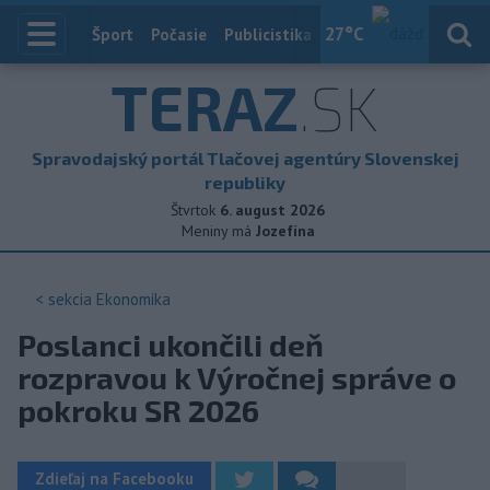
27
°C
Index
Šport
Počasie
Publicistika
Slovensko
Zahranič
TERAZ
.SK
Spravodajský portál Tlačovej agentúry Slovenskej
republiky
Štvrtok
6. august 2026
Meniny má
Jozefína
< sekcia
Ekonomika
Poslanci ukončili deň
rozpravou k Výročnej správe o
pokroku SR 2026
Zdieľaj na Facebooku