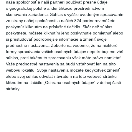
naša spoločnosť a naši partneri používať presné údaje
ČAKAJTE BÚRKY: Vyskytnú sa do polnoci
o geografickej polohe a identifikáciu prostredníctvom
najmä v týchto častiach
skenovania zariadenia. Súhlas s vyššie uvedeným spracúvaním
zo strany našej spoločnosti a našich 824 partnerov môžete
Výstrahy pred búrkami ústav vyhlásil v celom Bratislavskom
poskytnúť kliknutím na príslušné tlačidlo. Skôr než súhlas
kraji, vo väčšine okresov Trenčianskeho, Trnavského a
poskytnete, môžete kliknutím jeho poskytnutie odmietnuť alebo
Žilinského kraja a v okresoch Snina a Sobrance na východe
si preštudovať podrobnejšie informácie a zmeniť svoje
krajiny.
prednostné nastavenia.
Zoberte na vedomie, že na niektoré
aktualizované
formy spracúvania vašich osobných údajov nepotrebujeme váš
dnes 18:54
,
dnes 19:09
súhlas, proti takémuto spracovaniu však máte právo namietať.
Vaše prednostné nastavenia sa budú vzťahovať len na túto
Na kúpalisku Diakovce UNIKALA
webovú lokalitu. Svoje nastavenia môžete kedykoľvek zmeniť
LÁTKA, osem ľudí skončilo v
alebo svoj súhlas odvolať návratom na túto webovú stránku
nemocnici
kliknutím na tlačidlo „Ochrana osobných údajov“ v dolnej časti
aktualizované
dnes 18:23
,
dnes 21:38
stránky.
Francúzski vinári sa po
požiaroch obávajú dymovej
príchute vo víne
dnes 21:44
Uganda schválila vyslanie