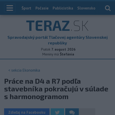
Index
Šport
Počasie
Publicistika
Slovensko
Zahranič
TERAZ
.SK
Spravodajský portál Tlačovej agentúry Slovenskej
republiky
Piatok
7. august 2026
Meniny má
Štefánia
< sekcia
Ekonomika
Práce na D4 a R7 podľa
stavebníka pokračujú v súlade
s harmonogramom
Zdieľaj na Facebooku