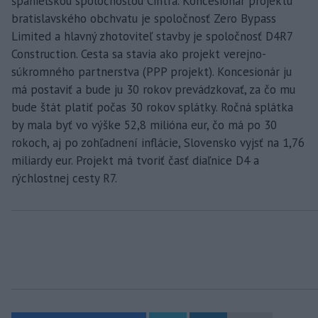
španielskou spoločnosťou Cintra. Koncesionár projektu
bratislavského obchvatu je spoločnosť Zero Bypass
Limited a hlavný zhotoviteľ stavby je spoločnosť D4R7
Construction. Cesta sa stavia ako projekt verejno-
súkromného partnerstva (PPP projekt). Koncesionár ju
má postaviť a bude ju 30 rokov prevádzkovať, za čo mu
bude štát platiť počas 30 rokov splátky. Ročná splátka
by mala byť vo výške 52,8 milióna eur, čo má po 30
rokoch, aj po zohľadnení inflácie, Slovensko vyjsť na 1,76
miliardy eur. Projekt má tvoriť časť diaľnice D4 a
rýchlostnej cesty R7.