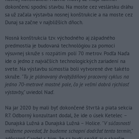
dokončenú spodnú stavbu. Na moste cez veslársku dráhu
sa už začala výstavba nosnej konštrukcie a na moste cez
Dunaj sa začne v najbližších dňoch.
Nosná konštrukcia tzv. východného aj západného
predmostia je budovaná technológiou za pomoci
výsuvnej skruže s rozpätím polí 70 metrov. Podľa Naďa
ide o jedno z najväčších technologických zariadení na
svete. Na výstavbu súmostia boli vytvorené dve takéto
skruže.
"Tu je plánovaný dvojtýždňový pracovný cyklus na
jedno 70-metrové mostné pole, čo je veľmi dobrá rýchlosť
výstavby,"
uviedol Naď.
Na jar 2020 by mali byť dokončené štvrtá a piata sekcia
R7. Odborný konzultant dodal, že ide o úsek Ketelec –
Dunajská Lužná a Dunajská Lužná – Holice.
"V súčasnosti
môžeme povedať, že budeme schopní dodržať tento termín,"
zdôraznil Candel s tým, že sa budú snažiť aj o skoršie