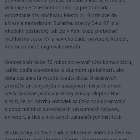
dokončenie. V letnom období sa predpokladá
odovzdanie tzv. obchvatu Mosta pri Bratislave do
užívania motoristom. Súčasťou stavby D4 a R7 je aj
ekodukt postavený tak, že v ňom bude prebiehať
rýchlostná cesta R7 a navrchu bude vytvorený koridor,
kde budú môcť migrovať zvieratá.
Koncesionár bude 30 rokov spravovať túto komunikáciu,
takže podľa stavebníka je záujmom spoločnosti, aby
bola dosiahnutá vysoká kvalita diela.
"A akákoľvek
prekážka by sa vyskytla v dostupnosti, tak je to prísne
sankcionované podľa koncesnej zmluvy,"
doplnil Naď
s tým, že pri návrhu vozoviek sa úzko spolupracovalo
s odborníkmi zo slovenských výskumných ústavov,
univerzít, a tiež z niektorých zahraničných inštitúcií.
Bratislavský obchvat buduje združenie firiem na čele so