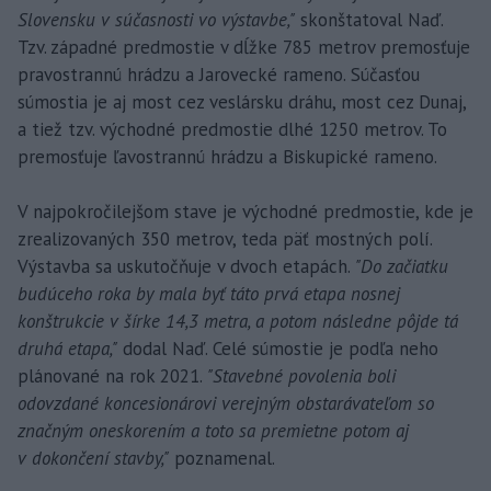
Slovensku v súčasnosti vo výstavbe,"
skonštatoval Naď.
Tzv. západné predmostie v dĺžke 785 metrov premosťuje
pravostrannú hrádzu a Jarovecké rameno. Súčasťou
súmostia je aj most cez veslársku dráhu, most cez Dunaj,
a tiež tzv. východné predmostie dlhé 1250 metrov. To
premosťuje ľavostrannú hrádzu a Biskupické rameno.
V najpokročilejšom stave je východné predmostie, kde je
zrealizovaných 350 metrov, teda päť mostných polí.
Výstavba sa uskutočňuje v dvoch etapách.
"Do začiatku
budúceho roka by mala byť táto prvá etapa nosnej
konštrukcie v šírke 14,3 metra, a potom následne pôjde tá
druhá etapa,"
dodal Naď. Celé súmostie je podľa neho
plánované na rok 2021.
"Stavebné povolenia boli
odovzdané koncesionárovi verejným obstarávateľom so
značným oneskorením a toto sa premietne potom aj
v dokončení stavby,"
poznamenal.