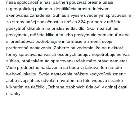
naša spoločnosť a naši partneri používať presné údaje
o geografickej polohe a identifikáciu prostredníctvom
skenovania zariadenia. Súhlas s vyššie uvedeným spracúvaním
zo strany našej spoločnosti a našich 824 partnerov môžete
poskytnúť kliknutím na príslušné tlačidlo. Skôr než súhlas
poskytnete, môžete kliknutím jeho poskytnutie odmietnuť alebo
si preštudovať podrobnejšie informácie a zmeniť svoje
prednostné nastavenia.
Zoberte na vedomie, že na niektoré
formy spracúvania vašich osobných údajov nepotrebujeme váš
súhlas, proti takémuto spracovaniu však máte právo namietať.
Vaše prednostné nastavenia sa budú vzťahovať len na túto
Prezident: Násilie páchané pre rasovú
webovú lokalitu. Svoje nastavenia môžete kedykoľvek zmeniť
nenávisť treba odsúdiť v zárodku
alebo svoj súhlas odvolať návratom na túto webovú stránku
kliknutím na tlačidlo „Ochrana osobných údajov“ v dolnej časti
Mladých ľudí zo zahraničia mala v Nitre napadnúť skupina
stránky.
mužov v kuklách. Jeden z napadnutých Indov skončil v
nemocnici, kde sa podrobil operácii.
dnes 12:33
Horúčavy vystriedajú búrky:
Výstrahy vydali vo viacerých