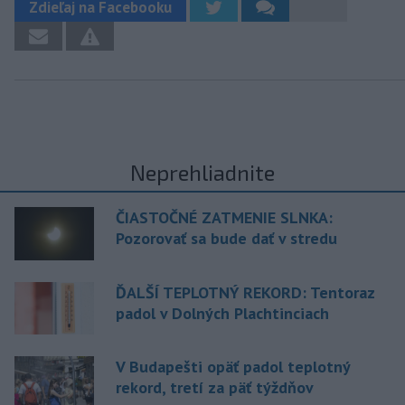
Zdieľaj na Facebooku
Neprehliadnite
ČIASTOČNÉ ZATMENIE SLNKA:
Pozorovať sa bude dať v stredu
ĎALŠÍ TEPLOTNÝ REKORD: Tentoraz
padol v Dolných Plachtinciach
V Budapešti opäť padol teplotný
rekord, tretí za päť týždňov