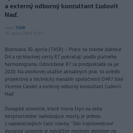
a externý odborný konzultant Ľudovít
Naď.
Autor
TASR
30. apríla 2019 17:23
Bratislava 30. apríla (TASR) – Práce na stavbe diaľnice
D4 a rýchlostnej cesty R7 pokračujú podľa platného
harmonogramu. Odovzdanie R7 sa predpokladá na jar
2020. Na utorkovej ukážke aktuálnych prác to uviedli
projektový a technický manažér spoločnosti D4R7 José
Vicente Candel a externý odborný konzultant Ľudovít
Naď.
Dunajské súmostie, ktoré tvoria štyri na seba
bezprostredne nadväzujúce mosty, je jednou
z najnáročnejších častí stavby.
"Toto trojkilometrové
dunajské súmostie je najväčším mostným objektom na