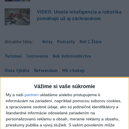
VIDEO: Umelá inteligencia a robotika
pomáhajú už aj záchranárom
Aktuálne témy:
Kvízy
Podcasty
Rok Ľ.Štúra
Turizmus
Cestovanie
Rok dobrovoľníctva
Dielo týždňa
Referendum
MS v hokeji
Komunálne voľby
Vážime si vaše súkromie
My a naši
partneri
ukladáme a/alebo pristupujeme k
informáciám na zariadení, napríklad pomocou súborov cookies,
a spracúvame osobné údaje, ako sú jedinečné identifikátory a
štandardné informácie odosielané zariadením na
personalizovanú reklamu a obsah, meranie reklamy a obsahu,
prieskumy publika a vývoj služieb.
S vaším povolením môže