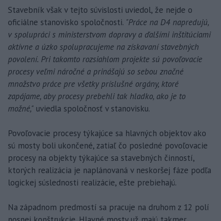
Stavebník však v tejto súvislosti uviedol, že nejde o
oficiálne stanovisko spoločnosti.
"Práce na D4 napredujú,
v spolupráci s ministerstvom dopravy a ďalšími inštitúciami
aktívne a úzko spolupracujeme na získavaní stavebných
povolení. Pri takomto rozsiahlom projekte sú povoľovacie
procesy veľmi náročné a prinášajú so sebou značné
množstvo práce pre všetky príslušné orgány, ktoré
zapájame, aby procesy prebehli tak hladko, ako je to
možné,"
uviedla spoločnosť v stanovisku.
Povoľovacie procesy týkajúce sa hlavných objektov ako
sú mosty boli ukončené, zatiaľ čo posledné povoľovacie
procesy na objekty týkajúce sa stavebných činností,
ktorých realizácia je naplánovaná v neskoršej fáze podľa
logickej súslednosti realizácie, ešte prebiehajú.
Na západnom predmostí sa pracuje na druhom z 12 polí
nosnej konštrukcie. Hlavné mosty už majú takmer