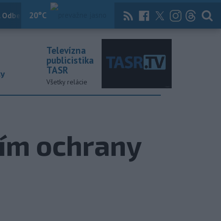
20
°C
 Odber
Knihy
Útulkovo
Magazín
News Now
Archív
TASR
Televízna
publicistika
TASR
ky
Všetky relácie
ním ochrany