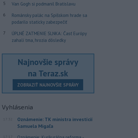
5
Van Gogh si podmanil Bratislavu
6
Románsky palác na Spišskom hrade sa
podarilo staticky zabezpečiť
7
ÚPLNÉ ZATMENIE SLNKA: Časť Európy
zahalí tma, hrozia dôsledky
Najnovšie správy
na Teraz.sk
ZOBRAZIŤ NAJNOVŠIE SPRÁVY
Vyhlásenia
Oznámenie: TK ministra investícií
17:32
Samuela Migaľa
17:17
Oznámenie: Kurikurálna reforma -