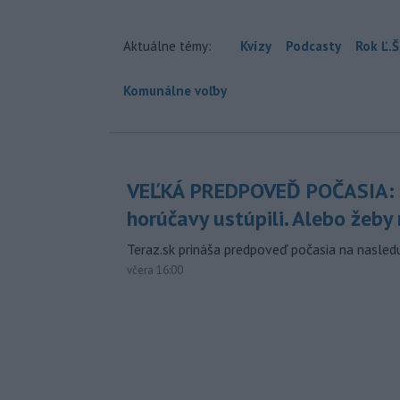
Aktuálne témy:
Kvízy
Podcasty
Rok Ľ.Š
Komunálne voľby
VEĽKÁ PREDPOVEĎ POČASIA:
horúčavy ustúpili. Alebo žeby 
Teraz.sk prináša predpoveď počasia na nasledu
včera 16:00