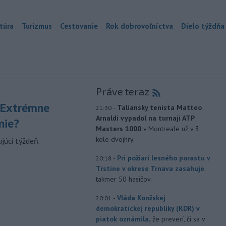
túra
Turizmus
Cestovanie
Rok dobrovoľníctva
Dielo týždňa
Práve teraz
 Extrémne
-
Taliansky tenista Matteo
21:30
Arnaldi vypadol na turnaji ATP
nie?
Masters 1000
v Montreale už v 3.
kole dvojhry.
júci týždeň.
-
Pri požiari lesného porastu v
20:18
Trstíne v okrese Trnava zasahuje
takmer 50 hasičov.
-
Vláda Konžskej
20:01
demokratickej republiky (KDR) v
piatok oznámila,
že preverí, či sa v