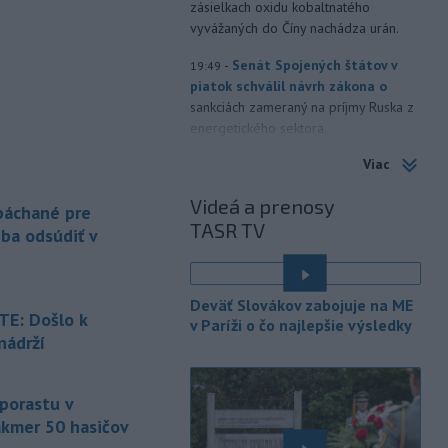
zásielkach oxidu kobaltnatého
vyvážaných do Číny nachádza urán.
-
Senát Spojených štátov v
19:49
piatok schválil návrh zákona o
sankciách zameraný na príjmy Ruska z
energetického sektora.
Viac
-
Slovenská polícia prispela k
16:08
objasneniu prípadu prevádzačstva,
Videá a prenosy
ktorý sa podarilo ukončiť
 páchané pre
TASR TV
právoplatným odsúdením páchateľa v
eba odsúdiť v
Maďarsku.
-
Piatkový požiar v
15:21
Deväť Slovákov zabojuje na ME
bratislavskej rafinérii Slovnaft je
E: Došlo k
v Paríži o čo najlepšie výsledky
pod kontrolou.
Príčina jeho vzniku
nádrží
bude predmetom vyšetrovania. Pre
é
TASR to potvrdil hovorca rafinérie
Anton Molnár.
 porastu v
akmer 50 hasičov
-
Ministerstvo kultúry (MK) SR
15:17