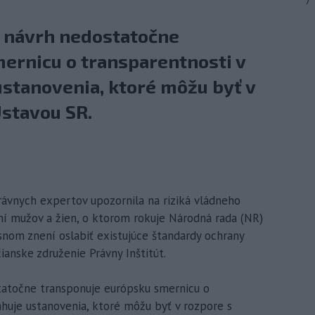
7
e návrh nedostatočne
ernicu o transparentnosti v
stanovenia, ktoré môžu byť v
Ústavou SR.
právnych expertov upozornila na riziká vládneho
 mužov a žien, o ktorom rokuje Národná rada (NR)
asnom znení oslabiť existujúce štandardy ochrany
anske združenie Právny Inštitút.
tatočne transponuje európsku smernicu o
huje ustanovenia, ktoré môžu byť v rozpore s