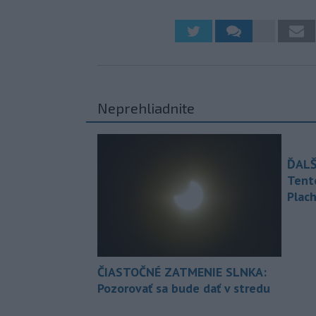
Neprehliadnite
ĎALŠ
Tent
Plach
ČIASTOČNÉ ZATMENIE SLNKA:
Pozorovať sa bude dať v stredu