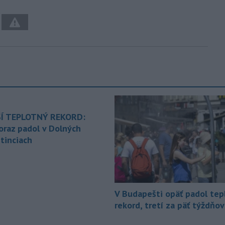
Í TEPLOTNÝ REKORD:
oraz padol v Dolných
tinciach
V Budapešti opäť padol tep
rekord, tretí za päť týždňov