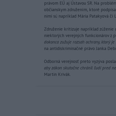
právom EÚ aj Ústavou SR. Na problém
občianskym združením, ktoré podpísal
nimi sú napríklad Mária Patakyová či L
Združenie kritizuje napríklad zúženie 
niektorých verejných funkcionárov z 
dokonca zužuje rozsah ochrany, ktorý je
na antidiskriminačné právo Janka Deb
Odborná verejnosť preto vyzýva poslan
aby zákon skutočne chránil ľudí pred ne
Martin Krivák.