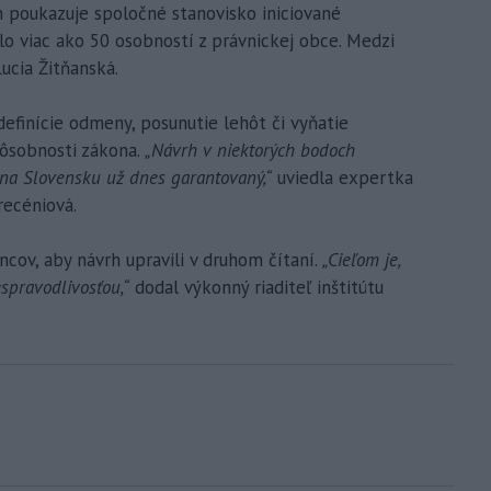
 poukazuje spoločné stanovisko iniciované
o viac ako 50 osobností z právnickej obce. Medzi
ucia Žitňanská.
definície odmeny, posunutie lehôt či vyňatie
pôsobnosti zákona.
„Návrh v niektorých bodoch
 na Slovensku už dnes garantovaný,“
uviedla expertka
recéniová.
cov, aby návrh upravili v druhom čítaní.
„Cieľom je,
spravodlivosťou,“
dodal výkonný riaditeľ inštitútu