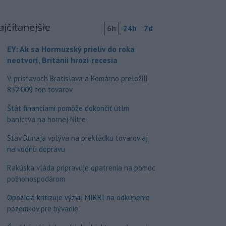
ajčítanejšie
6h
24h
7d
EY: Ak sa Hormuzský prieliv do roka
neotvorí, Británii hrozí recesia
V prístavoch Bratislava a Komárno preložili
832.009 ton tovarov
Štát financiami pomôže dokončiť útlm
baníctva na hornej Nitre
Stav Dunaja vplýva na prekládku tovarov aj
na vodnú dopravu
Rakúska vláda pripravuje opatrenia na pomoc
poľnohospodárom
Opozícia kritizuje výzvu MIRRI na odkúpenie
pozemkov pre bývanie