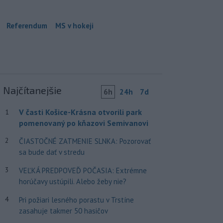
Referendum
MS v hokeji
Najčítanejšie
6h
24h
7d
V časti Košice-Krásna otvorili park
1
pomenovaný po kňazovi Semivanovi
2
ČIASTOČNÉ ZATMENIE SLNKA: Pozorovať
sa bude dať v stredu
3
VEĽKÁ PREDPOVEĎ POČASIA: Extrémne
horúčavy ustúpili. Alebo žeby nie?
4
Pri požiari lesného porastu v Trstíne
zasahuje takmer 50 hasičov