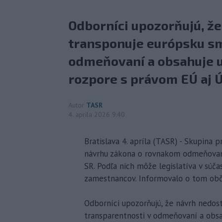
Odborníci upozorňujú, ž
transponuje európsku sm
odmeňovaní a obsahuje u
rozpore s právom EÚ aj 
Autor
TASR
4. apríla 2026 9:40
Bratislava 4. apríla (TASR) - Skupina 
návrhu zákona o rovnakom odmeňovaní
SR. Podľa nich môže legislatíva v súč
zamestnancov. Informovalo o tom obči
Odborníci upozorňujú, že návrh nedos
transparentnosti v odmeňovaní a obsa