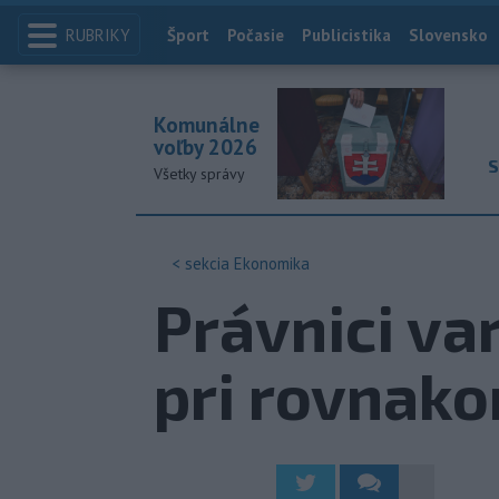
RUBRIKY
Index
Šport
Počasie
Publicistika
Slovensko
Komunálne
voľby 2026
S
Všetky správy
< sekcia
Ekonomika
Právnici va
pri rovnak