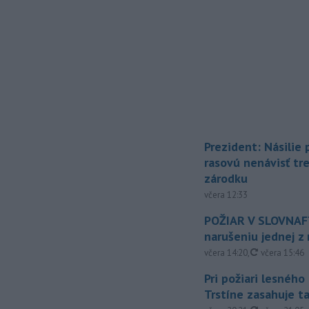
Prezident: Násilie
rasovú nenávisť tr
zárodku
včera 12:33
POŽIAR V SLOVNAFT
narušeniu jednej z 
aktualizovan
včera 14:20
,
včera 15:46
Pri požiari lesného
Trstíne zasahuje t