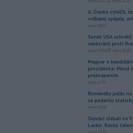
aktualizovan
včera 20:21
,
včera 21:05
A. Danko vylúčil, ž
voľbami spájala, a
včera 18:51
Senát USA schválil
sankciách proti Ru
aktualizovan
včera 19:50
,
včera 20:20
Magyar o kandidát
prezidenta: Mená 
prekvapením
včera 17:31
Románsky palác na
sa podarilo statick
včera 18:00
Slováci získali vo V
Lacko: Rastú talen
včera 15:51