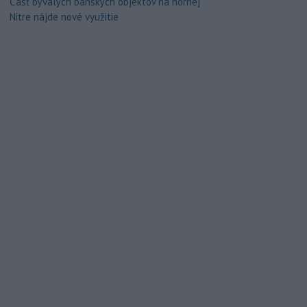
Časť bývalých banských objektov na hornej
Nitre nájde nové využitie