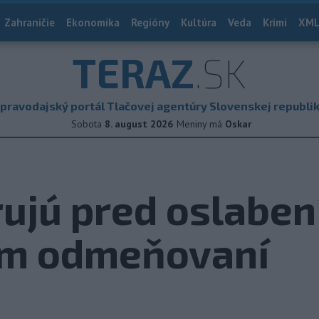
Zahraničie
Ekonomika
Regióny
Kultúra
Veda
Krimi
XML
TERAZ
.SK
pravodajský portál Tlačovej agentúry Slovenskej republi
Sobota
8. august 2026
Meniny má
Oskar
rujú pred oslabe
om odmeňovaní