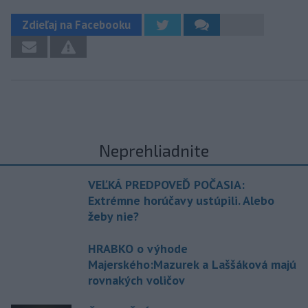
Zdieľaj na Facebooku
Neprehliadnite
VEĽKÁ PREDPOVEĎ POČASIA:
Extrémne horúčavy ustúpili. Alebo
žeby nie?
HRABKO o výhode
Majerského:Mazurek a Laššáková majú
rovnakých voličov