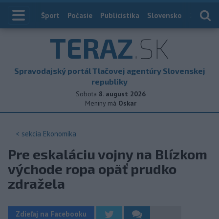
Index
Šport
Počasie
Publicistika
Slovensko
Zahranič
TERAZ
.SK
Spravodajský portál Tlačovej agentúry Slovenskej
republiky
Sobota
8. august 2026
Meniny má
Oskar
< sekcia
Ekonomika
Pre eskaláciu vojny na Blízkom
východe ropa opäť prudko
zdražela
Zdieľaj na Facebooku