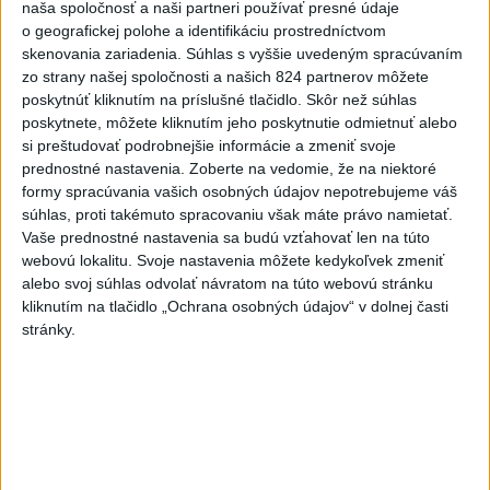
naša spoločnosť a naši partneri používať presné údaje
o čo najlepšie výsledky
o geografickej polohe a identifikáciu prostredníctvom
skenovania zariadenia. Súhlas s vyššie uvedeným spracúvaním
zo strany našej spoločnosti a našich 824 partnerov môžete
Viac
poskytnúť kliknutím na príslušné tlačidlo. Skôr než súhlas
Najčítanejšie
poskytnete, môžete kliknutím jeho poskytnutie odmietnuť alebo
si preštudovať podrobnejšie informácie a zmeniť svoje
6h
24h
7d
prednostné nastavenia.
Zoberte na vedomie, že na niektoré
formy spracúvania vašich osobných údajov nepotrebujeme váš
Do Bulharska vnikol dron a vybuchol v
1
súhlas, proti takémuto spracovaniu však máte právo namietať.
blízkosti hraníc s Rumunskom
Vaše prednostné nastavenia sa budú vzťahovať len na túto
webovú lokalitu. Svoje nastavenia môžete kedykoľvek zmeniť
2
ČIASTOČNÉ ZATMENIE SLNKA: Pozorovať sa bude dať v
alebo svoj súhlas odvolať návratom na túto webovú stránku
kliknutím na tlačidlo „Ochrana osobných údajov“ v dolnej časti
stredu
stránky.
3
Prehliadka Smoleníc predstaví hradisko, zámok i prírodu
Malých Karpát
4
Na Kamzíku v Bratislave v sobotu otvoria nové Šantisko
pre deti
5