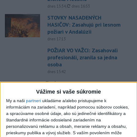
aktualizované
dnes 15:34
,
dnes 16:53
STOVKY NASADENÝCH
HASIČOV: Zasahujú pri lesnom
požiari v Andalúzii
dnes 17:13
POŽIAR VO VAŽCI: Zasahovali
profesionáli, zranila sa jedna
osoba
dnes 15:42
Práve teraz
Vážime si vaše súkromie
-
Typ dronu, ktorý sa zrútil v Bulharsku, často využíva
18:40
ukrajinská armáda, uviedlo bulharské ministerstvo vnútra.
My a naši
partneri
ukladáme a/alebo pristupujeme k
informáciám na zariadení, napríklad pomocou súborov cookies,
a spracúvame osobné údaje, ako sú jedinečné identifikátory a
Viac
Videá a prenosy TASR TV
štandardné informácie odosielané zariadením na
personalizovanú reklamu a obsah, meranie reklamy a obsahu,
prieskumy publika a vývoj služieb.
S vaším povolením môže
Deväť Slovákov zabojuje na ME v Paríži