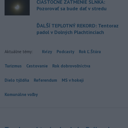
ČIASTOČNÉ ZATMENIE SLNKA:
Pozorovať sa bude dať v stredu
ĎALŠÍ TEPLOTNÝ REKORD: Tentoraz
padol v Dolných Plachtinciach
Aktuálne témy:
Kvízy
Podcasty
Rok Ľ.Štúra
Turizmus
Cestovanie
Rok dobrovoľníctva
Dielo týždňa
Referendum
MS v hokeji
Komunálne voľby