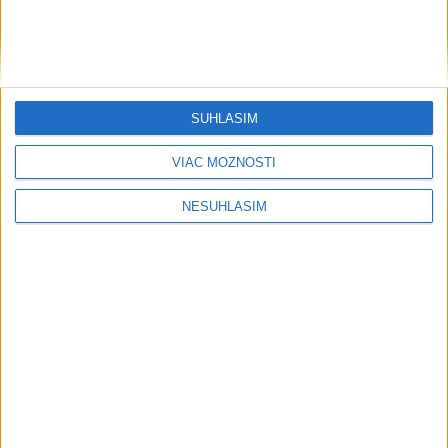
SÚHLASÍM
VIAC MOŽNOSTÍ
NESÚHLASÍM
....