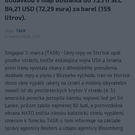
84,21 USD (72,29 eura) za barel (159
litrov).
Autor
TASR
5. marca 2026 7:59
Singapur 5. marca (TASR) - Ceny ropy vo štvrtok opäť
prudko vzrástli, keďže eskalujúca vojna USA a Izraela
proti Iránu vyvolala obavy z dlhodobého prerušenia
dodávok ropy a plynu z Blízkeho východu. Irán vo štvrtok
skoro ráno vypálil rakety na Izrael a milióny obyvateľov
museli ísť do protileteckých krytov. V stredu (4. 3.)
americká ponorka potopila iránsku vojnovú loď pri Srí
Lanke, pričom zabila najmenej 80 ľudí, a protivzdušná
obrana NATO zničila iránsku balistickú strelu vypálenú
smerom k Turecku. TASR o tom informuje na základe
správy agentúry Reuters a údajov agentúry Bloomberg.