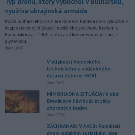
Typ dronu, ktorý vybuchol v Bulharsku,
využíva ukrajinská armáda
Podľa bulharského premiéra Rumena Radeva dron vybuchol v
bezprostrednej blízkosti hraničného priechodu Kardam s
Rumunskom asi 1000 metrov od kompresorovej stanice
plynovodu.
dnes 18:43
V blízkosti Vojenského
technického a skúšobného
ústavu Záhorie HORÍ
dnes 16:51
MIMORIADNA SITUÁCIA: V obci
Braväcovo likvidujú zvyšky
zhorených budov
dnes 17:06
ZÁCHRANÁRI V AKCII: Pomáhali
dvom poľským turistkám, obe