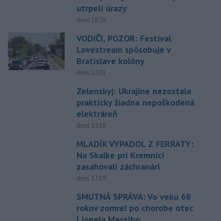
utrpeli úrazy
dnes 18:39
VODIČI, POZOR: Festival
Lovestream spôsobuje v
Bratislave kolóny
dnes 17:01
Zelenskyj: Ukrajine nezostala
prakticky žiadna nepoškodená
elektráreň
dnes 15:18
MLADÍK VYPADOL Z FERRATY:
Na Skalke pri Kremnici
zasahovali záchranári
dnes 17:19
SMUTNÁ SPRÁVA: Vo veku 68
rokov zomrel po chorobe otec
Lionela Messiho