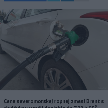
Cena severomorskej ropnej zmesi Brent s
dodávkou v máji dosiahla do 7.23 h SEČ