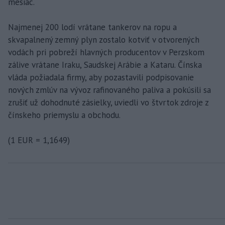
mesiac.
Najmenej 200 lodí vrátane tankerov na ropu a
skvapalnený zemný plyn zostalo kotviť v otvorených
vodách pri pobreží hlavných producentov v Perzskom
zálive vrátane Iraku, Saudskej Arábie a Kataru. Čínska
vláda požiadala firmy, aby pozastavili podpisovanie
nových zmlúv na vývoz rafinovaného paliva a pokúsili sa
zrušiť už dohodnuté zásielky, uviedli vo štvrtok zdroje z
čínskeho priemyslu a obchodu.
(1 EUR = 1,1649)