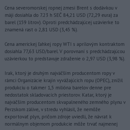
Cena severomorskej ropnej zmesi Brent s dodávkou v
máji dosiahla do 7.23 h SEČ 84,21 USD (72,29 eura) za
barel (159 litrov). Oproti predchádzajúcej uzávierke to
znamená rast o 2,81 USD (3,45 %).
Cena americkej ľahkej ropy WTI s aprílovým kontraktom
dosiahla 77,63 USD/barel. V porovnaní s predchádzajúcou
uzávierkou to predstavuje zdraženie o 2,97 USD (3,98 %).
Irak, ktorý je druhým najväčším producentom ropy v
rámci Organizácie krajín vyvážajúcich ropu (OPEC), znížil
produkciu o takmer 1,5 milióna barelov denne pre
nedostatok skladovacích priestorov. Katar, ktorý je
najväčším producentom skvapalneného zemného plynu v
Perzskom zálive, v stredu vyhlásil, že nemôže
exportovať plyn, pričom zdroje uviedli, že návrat k
normálnym objemom produkcie môže trvať najmenej