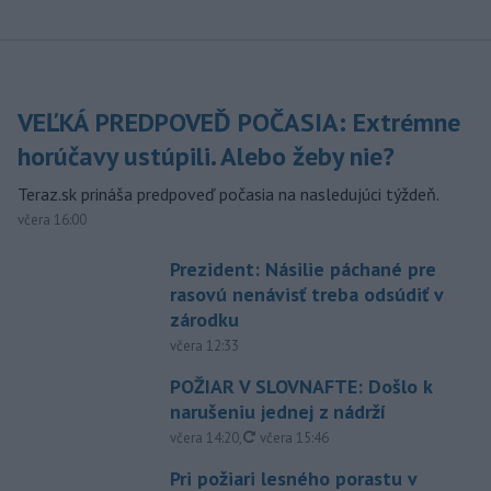
VEĽKÁ PREDPOVEĎ POČASIA: Extrémne
horúčavy ustúpili. Alebo žeby nie?
Teraz.sk prináša predpoveď počasia na nasledujúci týždeň.
včera 16:00
Prezident: Násilie páchané pre
rasovú nenávisť treba odsúdiť v
zárodku
včera 12:33
POŽIAR V SLOVNAFTE: Došlo k
narušeniu jednej z nádrží
aktualizované
včera 14:20
,
včera 15:46
Pri požiari lesného porastu v