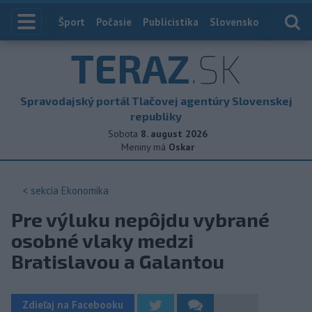
Index
Šport
Počasie
Publicistika
Slovensko
Zahranič
TERAZ
.SK
Spravodajský portál Tlačovej agentúry Slovenskej
republiky
Sobota
8. august 2026
Meniny má
Oskar
< sekcia
Ekonomika
Pre výluku nepôjdu vybrané
osobné vlaky medzi
Bratislavou a Galantou
Zdieľaj na Facebooku