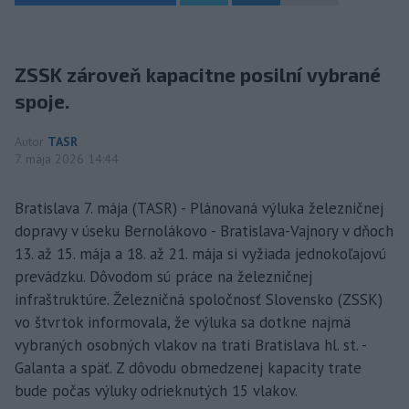
ZSSK zároveň kapacitne posilní vybrané
spoje.
Autor
TASR
7. mája 2026 14:44
Bratislava 7. mája (TASR) - Plánovaná výluka železničnej
dopravy v úseku Bernolákovo - Bratislava-Vajnory v dňoch
13. až 15. mája a 18. až 21. mája si vyžiada jednokoľajovú
prevádzku. Dôvodom sú práce na železničnej
infraštruktúre. Železničná spoločnosť Slovensko (ZSSK)
vo štvrtok informovala, že výluka sa dotkne najmä
vybraných osobných vlakov na trati Bratislava hl. st. -
Galanta a späť. Z dôvodu obmedzenej kapacity trate
bude počas výluky odrieknutých 15 vlakov.