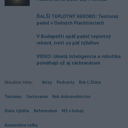
ĎALŠÍ TEPLOTNÝ REKORD: Tentoraz
padol v Dolných Plachtinciach
V Budapešti opäť padol teplotný
rekord, tretí za päť týždňov
VIDEO: Umelá inteligencia a robotika
pomáhajú už aj záchranárom
Aktuálne témy:
Kvízy
Podcasty
Rok Ľ.Štúra
Turizmus
Cestovanie
Rok dobrovoľníctva
Dielo týždňa
Referendum
MS v hokeji
Komunálne voľby