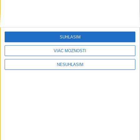
....
SÚHLASÍM
VIAC MOŽNOSTÍ
NESÚHLASÍM
....