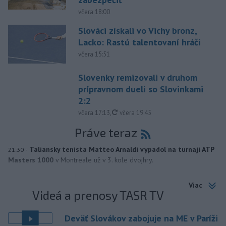
včera 18:00
Slováci získali vo Vichy bronz,
Lacko: Rastú talentovaní hráči
včera 15:51
Slovenky remizovali v druhom
prípravnom dueli so Slovinkami
2:2
aktualizované
včera 17:13
,
včera 19:45
Práve teraz
-
Taliansky tenista Matteo Arnaldi vypadol na turnaji ATP
21:30
Masters 1000
v Montreale už v 3. kole dvojhry.
Viac
Videá a prenosy TASR TV
Deväť Slovákov zabojuje na ME v Paríži