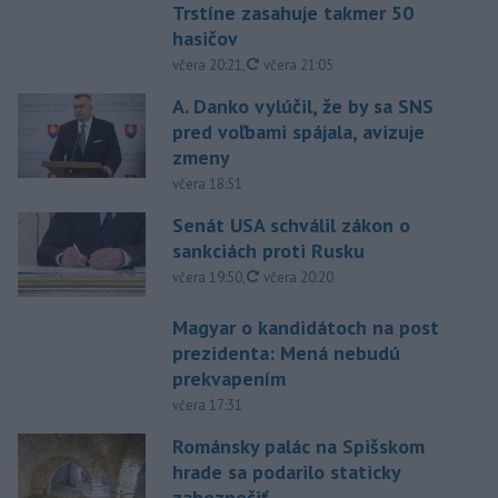
Trstíne zasahuje takmer 50
hasičov
aktualizované
včera 20:21
,
včera 21:05
A. Danko vylúčil, že by sa SNS
pred voľbami spájala, avizuje
zmeny
včera 18:51
Senát USA schválil zákon o
sankciách proti Rusku
aktualizované
včera 19:50
,
včera 20:20
Magyar o kandidátoch na post
prezidenta: Mená nebudú
prekvapením
včera 17:31
Románsky palác na Spišskom
hrade sa podarilo staticky
zabezpečiť