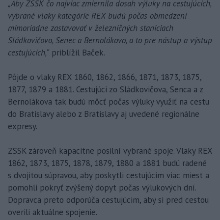
„Aby ZSSK čo najviac zmiernila dosah výluky na cestujúcich,
vybrané vlaky kategórie REX budú počas obmedzení
mimoriadne zastavovať v železničných staniciach
Sládkovičovo, Senec a Bernolákovo, a to pre nástup a výstup
cestujúcich,“
priblížil Baček.
Pôjde o vlaky REX 1860, 1862, 1866, 1871, 1873, 1875,
1877, 1879 a 1881. Cestujúci zo Sládkovičova, Senca a z
Bernolákova tak budú môcť počas výluky využiť na cestu
do Bratislavy alebo z Bratislavy aj uvedené regionálne
expresy.
ZSSK zároveň kapacitne posilní vybrané spoje. Vlaky REX
1862, 1873, 1875, 1878, 1879, 1880 a 1881 budú radené
s dvojitou súpravou, aby poskytli cestujúcim viac miest a
pomohli pokryť zvýšený dopyt počas výlukových dní.
Dopravca preto odporúča cestujúcim, aby si pred cestou
overili aktuálne spojenie.