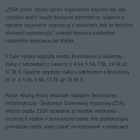
„ZSSK počas výluky upraví organizáciu dopravy tak, aby
cestujúci mohli využiť dostupné alternatívne spojenia a
vybrané regionálne expresy aj v staniciach, kde za bežných
okolností nezastavujú,“
uviedol hovorca osobného
vlakového dopravcu Ján Baček.
V čase výluky nepôjdu medzi Bratislavou a Galantou
vlaky s odchodom z Galanty o 4.34, 5.34, 7.38, 14.38 až
17.38 h. Opačne nepôjdu vlaky s odchodom z Bratislavy
hl. st. o 5.38, 6.46, 13.38 až 18.38 h.
Počas výluky, ktorú realizuje manažér železničnej
infraštruktúry - Železnice Slovenskej republiky (ŽSR),
možno podľa ZSSK očakávať aj menšie meškania
ostatných vlakov v dotknutom úseku. Pre jednokoľajnú
prevádzku môžu vlaky čakať na križovanie v staniciach.