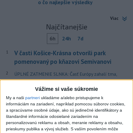
o čo najlepšie výsledky
Viac
Najčítanejšie
6h
24h
7d
V časti Košice-Krásna otvorili park
1
pomenovaný po kňazovi Semivanovi
2
ÚPLNÉ ZATMENIE SLNKA: Časť Európy zahalí tma,
hrozia dôsledky
Vážime si vaše súkromie
3
ČIASTOČNÉ ZATMENIE SLNKA: Pozorovať sa bude dať v
My a naši
partneri
ukladáme a/alebo pristupujeme k
stredu
informáciám na zariadení, napríklad pomocou súborov cookies,
4
a spracúvame osobné údaje, ako sú jedinečné identifikátory a
Obranca Kaša dostal od Žiliny povolenie hľadať si nový
štandardné informácie odosielané zariadením na
klub
personalizovanú reklamu a obsah, meranie reklamy a obsahu,
5
prieskumy publika a vývoj služieb.
S vaším povolením môže
Historik Zajac: Územie Slovenska bolo jadrom poľsko-