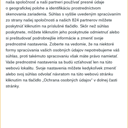
naša spoločnosť a naši partneri používať presné údaje
uhorských vzťahov
o geografickej polohe a identifikáciu prostredníctvom
6
skenovania zariadenia. Súhlas s vyššie uvedeným spracúvaním
Kruhová križovatka v Poprade v smere z Hozelca bude
zo strany našej spoločnosti a našich 824 partnerov môžete
hotová budúci rok
poskytnúť kliknutím na príslušné tlačidlo. Skôr než súhlas
7
poskytnete, môžete kliknutím jeho poskytnutie odmietnuť alebo
VEĽKÁ PREDPOVEĎ POČASIA: Extrémne horúčavy
si preštudovať podrobnejšie informácie a zmeniť svoje
ustúpili. Alebo žeby nie?
prednostné nastavenia.
Zoberte na vedomie, že na niektoré
formy spracúvania vašich osobných údajov nepotrebujeme váš
Najnovšie správy na Teraz.sk
súhlas, proti takémuto spracovaniu však máte právo namietať.
Vaše prednostné nastavenia sa budú vzťahovať len na túto
Vyhlásenia
webovú lokalitu. Svoje nastavenia môžete kedykoľvek zmeniť
alebo svoj súhlas odvolať návratom na túto webovú stránku
Priame prenosy z Národnej rady SR
kliknutím na tlačidlo „Ochrana osobných údajov“ v dolnej časti
stránky.
Politika na sociálnych sieťach
Zobraziť viac
Info