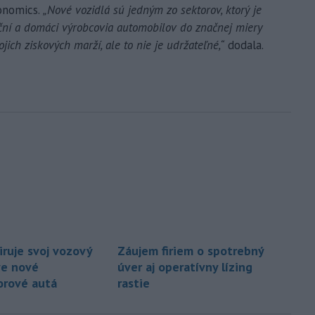
onomics.
„Nové vozidlá sú jedným zo sektorov, ktorý je
iční a domáci výrobcovia automobilov do značnej miery
ich ziskových marží, ale to nie je udržateľné,“
dodala.
iruje svoj vozový
Záujem firiem o spotrebný
ve nové
úver aj operatívny lízing
orové autá
rastie