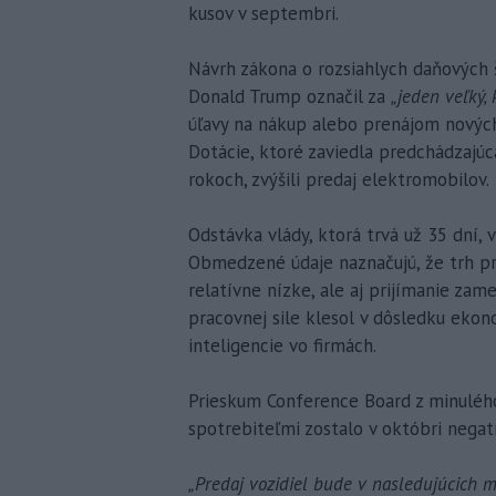
kusov v septembri.
Návrh zákona o rozsiahlych daňových 
Donald Trump označil za
„jeden veľký, 
úľavy na nákup alebo prenájom nových
Dotácie, ktoré zaviedla predchádzajúc
rokoch, zvýšili predaj elektromobilov.
Odstávka vlády, ktorá trvá už 35 dní,
Obmedzené údaje naznačujú, že trh prá
relatívne nízke, ale aj prijímanie za
pracovnej sile klesol v dôsledku ekono
inteligencie vo firmách.
Prieskum Conference Board z minulého
spotrebiteľmi zostalo v októbri negat
„Predaj vozidiel bude v nasledujúcich m