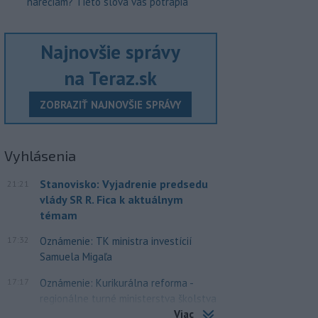
nárečiam? Tieto slová vás potrápia
Najnovšie správy
na Teraz.sk
ZOBRAZIŤ NAJNOVŠIE SPRÁVY
Vyhlásenia
Stanovisko: Vyjadrenie predsedu
21:21
vlády SR R. Fica k aktuálnym
témam
17:32
Oznámenie: TK ministra investícií
Samuela Migaľa
17:17
Oznámenie: Kurikurálna reforma -
regionálne turné ministerstva školstva
Viac