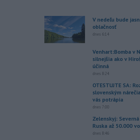
V nedeľu bude jasn
oblačnosť
dnes 6:14
Venhart:Bomba v N
silnejšia ako v Hir
účinná
dnes 8:24
OTESTUJTE SA: Ro
slovenským náreči
vás potrápia
dnes 7:00
Zelenskyj: Severná
Ruska až 50.000 vo
dnes 8:46