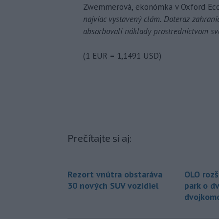
Zwemmerová, ekonómka v Oxford Ec
najviac vystavený clám. Doteraz zahran
absorbovali náklady prostredníctvom svoj
(1 EUR = 1,1491 USD)
Prečítajte si aj:
Rezort vnútra obstaráva
OLO rozš
30 nových SUV vozidiel
park o d
dvojkom