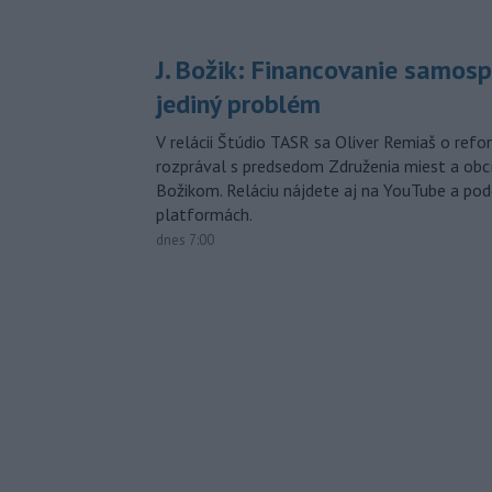
J. Božik: Financovanie samospr
jediný problém
V relácii Štúdio TASR sa Oliver Remiaš o ref
rozprával s predsedom Združenia miest a ob
Božikom. Reláciu nájdete aj na YouTube a po
platformách.
dnes 7:00