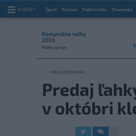
RUBRIKY
Index
Šport
Počasie
Publicistika
Slovensko
Komunálne voľby
2026
S
Všetky správy
< sekcia
Ekonomika
Predaj ľahk
v októbri kl