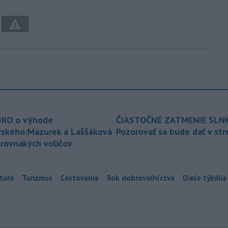
KO o výhode
ČIASTOČNÉ ZATMENIE SLN
rského:Mazurek a Laššáková
Pozorovať sa bude dať v st
 rovnakých voličov
túra
Turizmus
Cestovanie
Rok dobrovoľníctva
Dielo týždňa