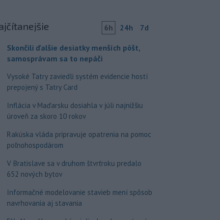
ajčítanejšie
6h
24h
7d
Skončili ďalšie desiatky menších pôšt,
samosprávam sa to nepáči
Vysoké Tatry zaviedli systém evidencie hostí
prepojený s Tatry Card
Inflácia v Maďarsku dosiahla v júli najnižšiu
úroveň za skoro 10 rokov
Rakúska vláda pripravuje opatrenia na pomoc
poľnohospodárom
V Bratislave sa v druhom štvrťroku predalo
652 nových bytov
Informačné modelovanie stavieb mení spôsob
navrhovania aj stavania