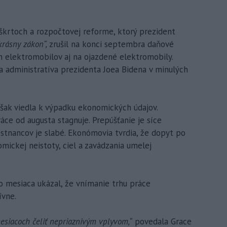
škrtoch a rozpočtovej reforme, ktorý prezident
krásny zákon“,
zrušil na konci septembra daňové
 elektromobilov aj na ojazdené elektromobily.
a administratíva prezidenta Joea Bidena v minulých
 však viedla k výpadku ekonomických údajov.
ce od augusta stagnuje. Prepúšťanie je síce
mestnancov je slabé. Ekonómovia tvrdia, že dopyt po
mickej neistoty, ciel a zavádzania umelej
 mesiaca ukázal, že vnímanie trhu práce
ívne.
esiacoch čeliť nepriaznivým vplyvom,“
povedala Grace