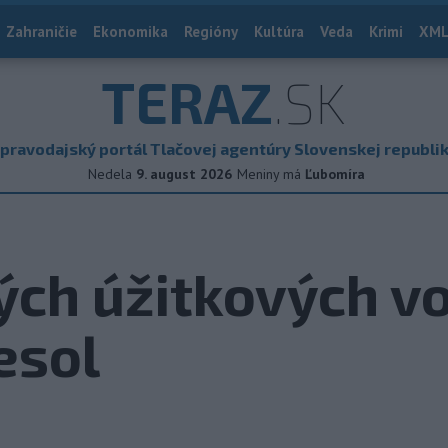
Zahraničie
Ekonomika
Regióny
Kultúra
Veda
Krimi
XML
TERAZ
.SK
pravodajský portál Tlačovej agentúry Slovenskej republi
Nedela
9. august 2026
Meniny má
Ľubomíra
ých úžitkových vo
esol