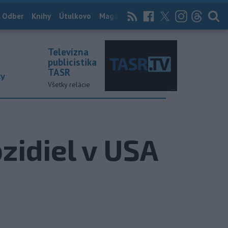
 Odber
Knihy
Útulkovo
Magazín
News Now
Archív
TASR
Televízna
publicistika
TASR
ky
Všetky relácie
zidiel v USA