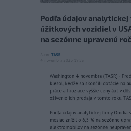
Podľa údajov analytickej
úžitkových vozidiel v USA
na sezónne upravenú ročn
Autor
TASR
4. novembra 2025 19:58
Washington 4. novembra (TASR) - Preda
klesol, keďže sa skončili dotácie na 
práce a hroziace vyššie ceny áut v dô
oživenie ich predaja v tomto roku. TA
Podľa údajov analytickej firmy Omdia 
mesiac znížil o 6,5 % na sezónne upra
elektromobilov na sezónne neupravene