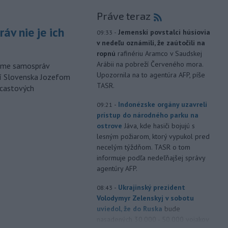
Práve teraz
áv nie je ich
-
Jemenskí povstalci húsíovia
09:33
v nedeľu oznámili, že zaútočili na
ropnú
rafinériu Aramco v Saudskej
Arábii na pobreží Červeného mora.
orme samospráv
Upozornila na to agentúra AFP, píše
cí Slovenska Jozefom
TASR.
dcastových
-
Indonézske orgány uzavreli
09:21
prístup do národného parku na
ostrove
Jáva, kde hasiči bojujú s
lesným požiarom, ktorý vypukol pred
necelým týždňom. TASR o tom
informuje podľa nedeľňajšej správy
agentúry AFP.
-
Ukrajinský prezident
08:43
Volodymyr Zelenskyj v sobotu
uviedol, že do Ruska
bude
nasadených 30.000 - 50.000 vojakov