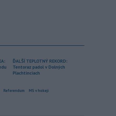
KA:
ĎALŠÍ TEPLOTNÝ REKORD:
redu
Tentoraz padol v Dolných
Plachtinciach
Referendum
MS v hokeji