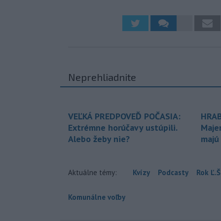
Neprehliadnite
VEĽKÁ PREDPOVEĎ POČASIA:
HRAB
Extrémne horúčavy ustúpili.
Maje
Alebo žeby nie?
majú
Aktuálne témy:
Kvízy
Podcasty
Rok Ľ.Š
Komunálne voľby