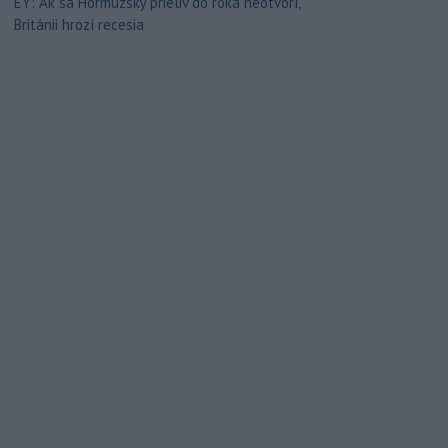
EY: Ak sa Hormuzský prieliv do roka neotvorí,
Británii hrozí recesia