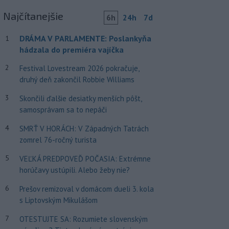
Najčítanejšie
6h
24h
7d
DRÁMA V PARLAMENTE: Poslankyňa
1
hádzala do premiéra vajíčka
2
Festival Lovestream 2026 pokračuje,
druhý deň zakončil Robbie Williams
3
Skončili ďalšie desiatky menších pôšt,
samosprávam sa to nepáči
4
SMRŤ V HORÁCH: V Západných Tatrách
zomrel 76-ročný turista
5
VEĽKÁ PREDPOVEĎ POČASIA: Extrémne
horúčavy ustúpili. Alebo žeby nie?
6
Prešov remizoval v domácom dueli 3. kola
s Liptovským Mikulášom
7
OTESTUJTE SA: Rozumiete slovenským