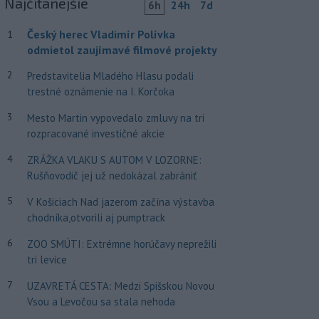
Najčítanejšie
6h
24h
7d
Český herec Vladimír Polívka
1
odmietol zaujímavé filmové projekty
2
Predstavitelia Mladého Hlasu podali
trestné oznámenie na I. Korčoka
3
Mesto Martin vypovedalo zmluvy na tri
rozpracované investičné akcie
4
ZRÁŽKA VLAKU S AUTOM V LOZORNE:
Rušňovodič jej už nedokázal zabrániť
5
V Košiciach Nad jazerom začína výstavba
chodníka,otvorili aj pumptrack
6
ZOO SMÚTI: Extrémne horúčavy neprežili
tri levice
7
UZAVRETÁ CESTA: Medzi Spišskou Novou
Vsou a Levočou sa stala nehoda