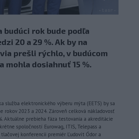
a budúci rok bude podľa
dzi 20 a 29 %. Ak by na
ia prešli rýchlo, v budúcom
a mohla dosiahnuť 15 %.
ska služba elektronického výberu mýta (EETS) by sa
e rokov 2023 a 2024. Zároveň celková nákladovosť
. Aktuálne prebieha fáza testovania a akreditácie
krétne spoločností Eurowag, ITIS, Telepass a
j tlačovej konferencii premiér Ľudovít Ódor a