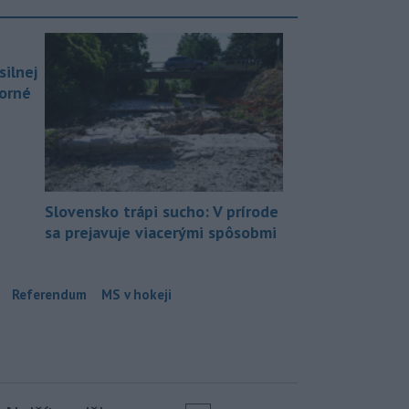
silnej
borné
Slovensko trápi sucho: V prírode
sa prejavuje viacerými spôsobmi
Referendum
MS v hokeji