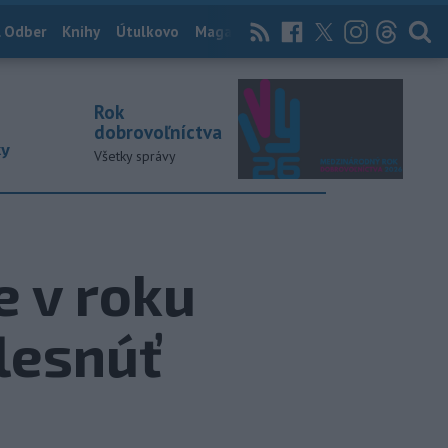
 Odber
Knihy
Útulkovo
Magazín
News Now
Archív
TASR
Rok
dobrovoľníctva
ky
Všetky správy
 v roku
lesnúť