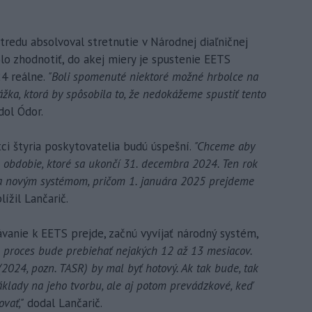
tredu absolvoval stretnutie v Národnej diaľničnej
lo zhodnotiť, do akej miery je spustenie EETS
4 reálne.
"Boli spomenuté niektoré možné hrbolce na
kážka, ktorá by spôsobila to, že nedokážeme spustiť tento
dol Ódor.
ci štyria poskytovatelia budú úspešní.
"Chceme aby
 obdobie, ktoré sa ukončí 31. decembra 2024. Ten rok
a novým systémom, pričom 1. januára 2025 prejdeme
lížil Lančarič.
ávanie k EETS prejde, začnú vyvíjať národný systém,
o proces bude prebiehať nejakých 12 až 13 mesiacov.
024, pozn. TASR) by mal byť hotový. Ak tak bude, tak
klady na jeho tvorbu, ale aj potom prevádzkové, keď
vať,"
dodal Lančarič.