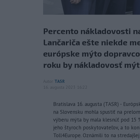
Percento nákladovosti n
Lančariča ešte niekde me
európske mýto dopravcov
roku by nákladovosť mýt
Autor
TASR
16. augusta 2023 16:22
Bratislava 16. augusta (TASR) - Európ
na Slovensku mohla spustiť na prelom
výberu mýta by mala klesnúť pod 15 %
jeho štyroch poskytovateľov, a to kon
Toll4Europe. Oznámili to na stredajše