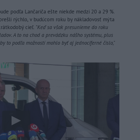
bude podľa Lančariča ešte niekde medzi 20 a 29 %.
rešli rýchlo, v budúcom roku by nákladovosť mýta
krátkodobý cieľ.
"Keď sa však presunieme do roku
adov. A to na chod a prevádzku nášho systému, plus
y to podľa možností mohlo byť aj jednociferné číslo,"