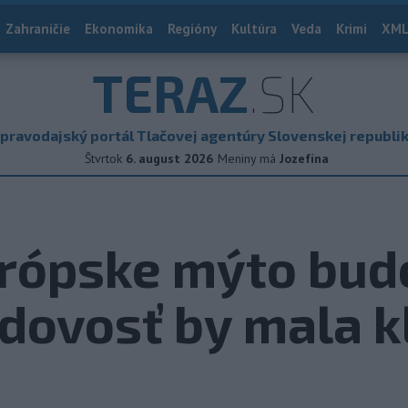
Zahraničie
Ekonomika
Regióny
Kultúra
Veda
Krimi
XML
TERAZ
.SK
pravodajský portál Tlačovej agentúry Slovenskej republi
Štvrtok
6. august 2026
Meniny má
Jozefína
rópske mýto bude
dovosť by mala k