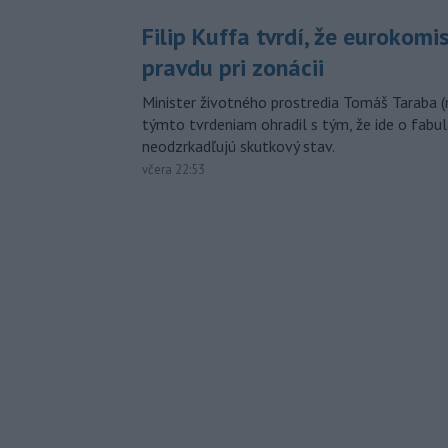
Filip Kuffa tvrdí, že eurokomi
pravdu pri zonácii
Minister životného prostredia Tomáš Taraba (
týmto tvrdeniam ohradil s tým, že ide o fabul
neodzrkadľujú skutkový stav.
včera 22:53