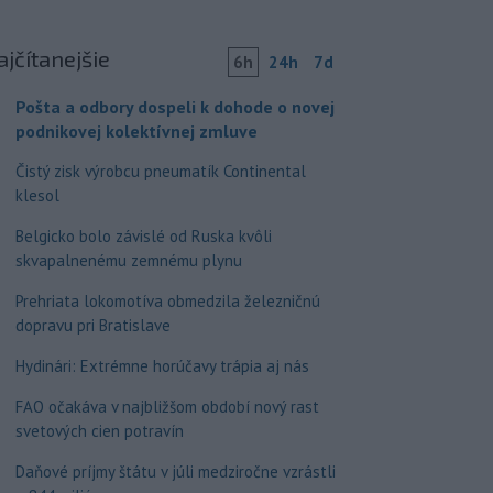
ajčítanejšie
6h
24h
7d
Pošta a odbory dospeli k dohode o novej
podnikovej kolektívnej zmluve
Čistý zisk výrobcu pneumatík Continental
klesol
Belgicko bolo závislé od Ruska kvôli
skvapalnenému zemnému plynu
Prehriata lokomotíva obmedzila železničnú
dopravu pri Bratislave
Hydinári: Extrémne horúčavy trápia aj nás
FAO očakáva v najbližšom období nový rast
svetových cien potravín
Daňové príjmy štátu v júli medziročne vzrástli