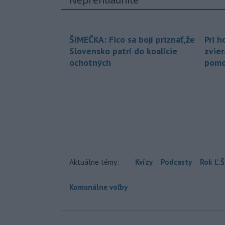
ŠIMEČKA: Fico sa bojí priznať,že
Pri h
Slovensko patrí do koalície
zvier
ochotných
pomo
Aktuálne témy:
Kvízy
Podcasty
Rok Ľ.Š
Komunálne voľby