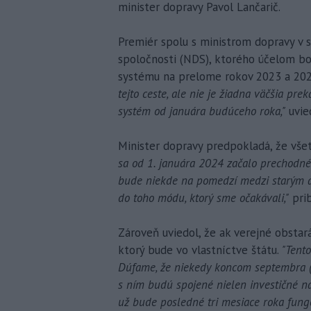
minister dopravy Pavol Lančarič.
Premiér spolu s ministrom dopravy v s
spoločnosti (NDS), ktorého účelom bo
systému na prelome rokov 2023 a 202
tejto ceste, ale nie je žiadna väčšia pre
systém od januára budúceho roka,"
uvie
Minister dopravy predpokladá, že všet
sa od 1. januára 2024 začalo prechodné
bude niekde na pomedzí medzi starým 
do toho módu, ktorý sme očakávali,"
prib
Zároveň uviedol, že ak verejné obstar
ktorý bude vo vlastníctve štátu.
"Tent
Dúfame, že niekedy koncom septembra (2
s ním budú spojené nielen investičné ná
už bude posledné tri mesiace roka fungo