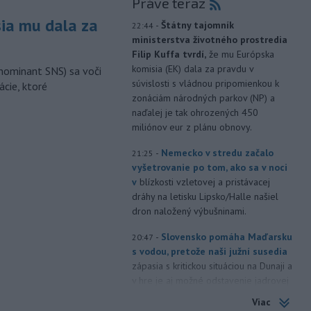
Práve teraz
sia mu dala za
-
Štátny tajomník
22:44
ministerstva životného prostredia
Filip Kuffa tvrdí,
že mu Európska
komisia (EK) dala za pravdu v
nominant SNS) sa voči
súvislosti s vládnou pripomienkou k
ácie, ktoré
zonáciám národných parkov (NP) a
naďalej je tak ohrozených 450
miliónov eur z plánu obnovy.
-
Nemecko v stredu začalo
21:25
vyšetrovanie po tom, ako sa v noci
v
blízkosti vzletovej a pristávacej
dráhy na letisku Lipsko/Halle našiel
dron naložený výbušninami.
-
Slovensko pomáha Maďarsku
20:47
s vodou, pretože naši južní susedia
zápasia s kritickou situáciou na Dunaji a
v hre je aj možné odstavenie jadrovej
elektrárne.
Viac