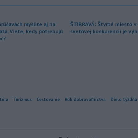
orúčavách myslite aj na
ŠTIBRAVÁ: Štvrté miesto v 
atá. Viete, kedy potrebujú
svetovej konkurencii je vý
c?
túra
Turizmus
Cestovanie
Rok dobrovoľníctva
Dielo týždňa