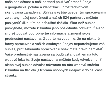
naša spoločnosť a naši partneri používať presné údaje
o geografickej polohe a identifikáciu prostredníctvom
skenovania zariadenia. Súhlas s vyššie uvedeným spracúvaním
zo strany našej spoločnosti a našich 824 partnerov môžete
poskytnúť kliknutím na príslušné tlačidlo. Skôr než súhlas
poskytnete, môžete kliknutím jeho poskytnutie odmietnuť alebo
J. Božik: Financovanie samospráv nie je
si preštudovať podrobnejšie informácie a zmeniť svoje
ich jediný problém
prednostné nastavenia.
Zoberte na vedomie, že na niektoré
formy spracúvania vašich osobných údajov nepotrebujeme váš
V relácii Štúdio TASR sa Oliver Remiaš o reforme samospráv
súhlas, proti takémuto spracovaniu však máte právo namietať.
rozprával s predsedom Združenia miest a obcí Slovenska
Vaše prednostné nastavenia sa budú vzťahovať len na túto
Jozefom Božikom. Reláciu nájdete aj na YouTube a
webovú lokalitu. Svoje nastavenia môžete kedykoľvek zmeniť
podcastových platformách.
alebo svoj súhlas odvolať návratom na túto webovú stránku
dnes 7:00
kliknutím na tlačidlo „Ochrana osobných údajov“ v dolnej časti
stránky.
DOČKALI SME SA: Uplynulá noc
bola najchladnejšia za posledné
týždne
dnes 10:27
Venhart:Bomba v Nagasaki bola