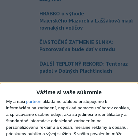
HRABKO o výhode
Majerského:Mazurek a Laššáková majú
rovnakých voličov
ČIASTOČNÉ ZATMENIE SLNKA:
Pozorovať sa bude dať v stredu
ĎALŠÍ TEPLOTNÝ REKORD: Tentoraz
padol v Dolných Plachtinciach
Aktuálne témy:
Kvízy
Podcasty
Rok Ľ.Štúra
Vážime si vaše súkromie
My a naši
partneri
ukladáme a/alebo pristupujeme k
Turizmus
Cestovanie
Rok dobrovoľníctva
informáciám na zariadení, napríklad pomocou súborov cookies,
a spracúvame osobné údaje, ako sú jedinečné identifikátory a
štandardné informácie odosielané zariadením na
Dielo týždňa
Referendum
MS v hokeji
personalizovanú reklamu a obsah, meranie reklamy a obsahu,
prieskumy publika a vývoj služieb.
S vaším povolením môže
Komunálne voľby