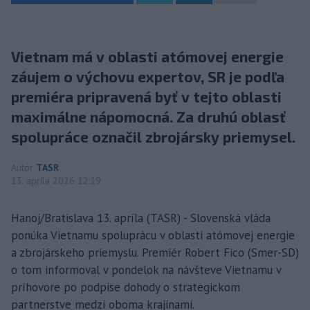
Vietnam má v oblasti atómovej energie
záujem o výchovu expertov, SR je podľa
premiéra pripravená byť v tejto oblasti
maximálne nápomocná. Za druhú oblasť
spolupráce označil zbrojársky priemysel.
Autor
TASR
13. apríla 2026 12:19
Hanoj/Bratislava 13. apríla (TASR) - Slovenská vláda
ponúka Vietnamu spoluprácu v oblasti atómovej energie
a zbrojárskeho priemyslu. Premiér Robert Fico (Smer-SD)
o tom informoval v pondelok na návšteve Vietnamu v
príhovore po podpise dohody o strategickom
partnerstve medzi oboma krajinami.