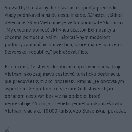
Vo všetkých ostatných oblastiach si podľa predsedu
vlády podnikatelia nájdu cestu k sebe. Súčasťou vládnej
delegácie SR vo Vietname je veľká podnikateľská misia.
„My chceme pomôcť aktívnou účasťou Eximbanky a
chceme pomôcť aj veľmi inšpiratívnym modelom
podpory zahraničných investícií, ktoré máme na území
Slovenskej republiky,“ pokračoval Fico.
Fico ocenil, že slovenskí občania opätovne nachádzajú
Vietnam ako zaujímavú cestovnú turistickú destináciu,
ale predovšetkým ako priateľskú krajinu. „Je obrovským
úspechom, že po tom, čo ste umožnili slovenským
občanom cestovať bez víz na obdobie, ktoré
nepresahuje 45 dní, v priebehu jedného roka navštívilo
Vietnam viac ako 18.000 turistov zo Slovenska,“ povedal.