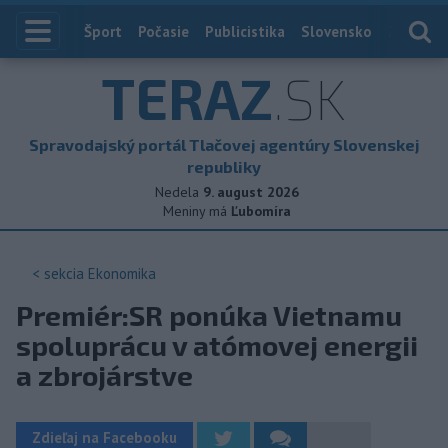
Index
Šport
Počasie
Publicistika
Slovensko
Zahranič
TERAZ
.SK
Spravodajský portál Tlačovej agentúry Slovenskej
republiky
Nedela
9. august 2026
Meniny má
Ľubomíra
< sekcia
Ekonomika
Premiér:SR ponúka Vietnamu
spoluprácu v atómovej energii
a zbrojárstve
Zdieľaj na Facebooku