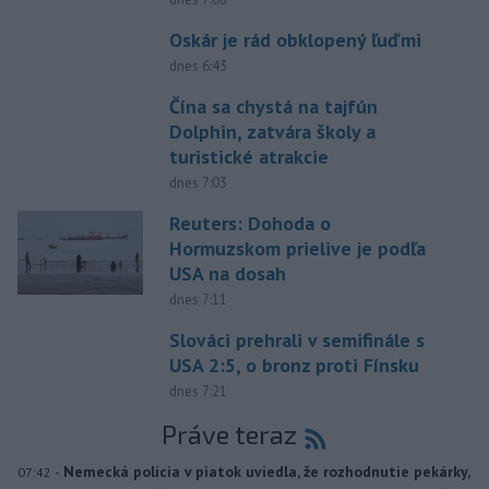
Oskár je rád obklopený ľuďmi
dnes 6:43
Čína sa chystá na tajfún
Dolphin, zatvára školy a
turistické atrakcie
dnes 7:03
Reuters: Dohoda o
Hormuzskom prielive je podľa
USA na dosah
dnes 7:11
Slováci prehrali v semifinále s
USA 2:5, o bronz proti Fínsku
dnes 7:21
Práve teraz
-
Nemecká polícia v piatok uviedla, že rozhodnutie pekárky,
07:42