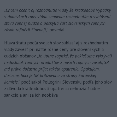
„
Chcem oceniť aj rozhodnutie vlády, že krátkodobé výpadky
v dodávkach ropy vláda sanovala rozhodnutím o vyhlásení
stavu ropnej núdze a poskytla časť slovenských ropných
zásob rafinérii Slovnaft,
“ povedal.
Hlava štátu podľa svojich slov súhlasí aj s rozhodnutím
vlády zaviesť pri nafte rôzne ceny pre slovenských a
cudzích občanov. „
Je úplne logické, že pokiaľ sme vykrývali
nedostatok ropných produktov z našich ropných zásob, SR
má právo dočasne prijať takéto opatrenie. Opakujem,
dočasne, hoci je SR kritizovaná zo strany Európskej
komisie,
“ podčiarkol Pellegrini. Slovensku podľa jeho slov
z dôvodu krátkodobosti opatrenia nehrozia žiadne
sankcie a ani sa ich neobáva.