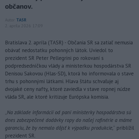
občanov.
Autor
TASR
2. apríla 2026 17:09
Bratislava 2. apríla (TASR) - Občania SR sa zatiaľ nemusia
obávať nedostatku pohonných látok. Uviedol to
prezident SR Peter Pellegrini po rokovaní s
podpredsedníčkou vlády a ministerkou hospodárstva SR
Denisou Sakovou (Hlas-SD), ktorá ho informovala o stave
trhu s pohonnými látkami. Hlava štátu schvaľuje aj
dvojaké ceny nafty, ktoré zaviedla v stave ropnej núdze
vláda SR, ale ktoré kritizuje Európska komisia.
„
Na základe informácií od pani ministerky hospodárstva sú
dnes zabezpečené dodávky ropy do našej rafinérie a máme
garanciu, že by nemalo dôjsť k výpadku produkcie,
“ priblížil
prezident SR.