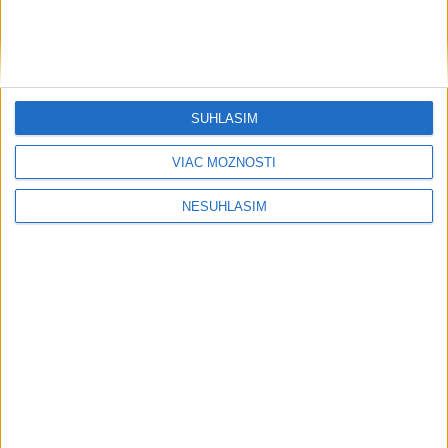
SÚHLASÍM
VIAC MOŽNOSTÍ
NESÚHLASÍM
....