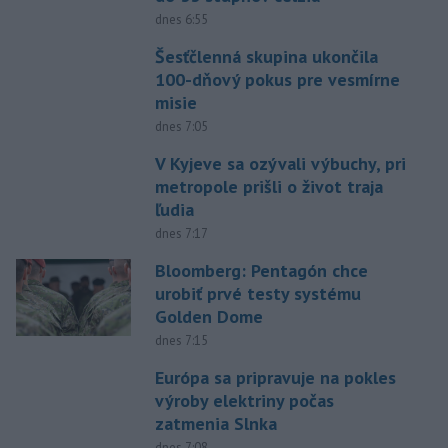
dnes 6:55
Šesťčlenná skupina ukončila
100-dňový pokus pre vesmírne
misie
dnes 7:05
V Kyjeve sa ozývali výbuchy, pri
metropole prišli o život traja
ľudia
dnes 7:17
Bloomberg: Pentagón chce
urobiť prvé testy systému
Golden Dome
dnes 7:15
Európa sa pripravuje na pokles
výroby elektriny počas
zatmenia Slnka
dnes 7:08