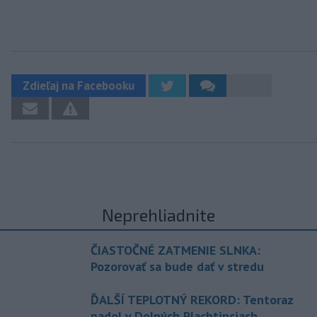
Zdieľaj na Facebooku
Neprehliadnite
ČIASTOČNÉ ZATMENIE SLNKA:
Pozorovať sa bude dať v stredu
ĎALŠÍ TEPLOTNÝ REKORD: Tentoraz
padol v Dolných Plachtinciach