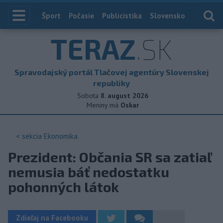
Index
Šport
Počasie
Publicistika
Slovensko
Zahranič
TERAZ
.SK
Spravodajský portál Tlačovej agentúry Slovenskej
republiky
Sobota
8. august 2026
Meniny má
Oskar
< sekcia
Ekonomika
Prezident: Občania SR sa zatiaľ
nemusia báť nedostatku
pohonných látok
Zdieľaj na Facebooku