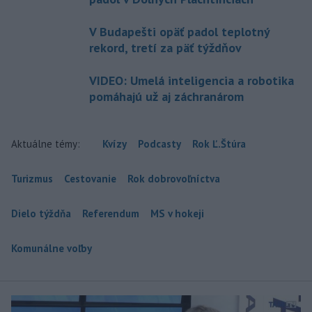
V Budapešti opäť padol teplotný
rekord, tretí za päť týždňov
VIDEO: Umelá inteligencia a robotika
pomáhajú už aj záchranárom
Aktuálne témy:
Kvízy
Podcasty
Rok Ľ.Štúra
Turizmus
Cestovanie
Rok dobrovoľníctva
Dielo týždňa
Referendum
MS v hokeji
Komunálne voľby