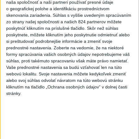
klub
naša spoločnosť a naši partneri používať presné údaje
o geografickej polohe a identifikáciu prostredníctvom
3
ČIASTOČNÉ ZATMENIE SLNKA: Pozorovať sa bude dať v
skenovania zariadenia. Súhlas s vyššie uvedeným spracúvaním
stredu
zo strany našej spoločnosti a našich 824 partnerov môžete
poskytnúť kliknutím na príslušné tlačidlo. Skôr než súhlas
4
V časti Košice-Krásna otvorili park pomenovaný po
poskytnete, môžete kliknutím jeho poskytnutie odmietnuť alebo
kňazovi Semivanovi
si preštudovať podrobnejšie informácie a zmeniť svoje
prednostné nastavenia.
Zoberte na vedomie, že na niektoré
5
Kruhová križovatka v Poprade v smere z Hozelca bude
formy spracúvania vašich osobných údajov nepotrebujeme váš
hotová budúci rok
súhlas, proti takémuto spracovaniu však máte právo namietať.
Vaše prednostné nastavenia sa budú vzťahovať len na túto
6
Prešovský kraj vyzýva k využitiu bezplatného parkoviska v
webovú lokalitu. Svoje nastavenia môžete kedykoľvek zmeniť
Tatrách
alebo svoj súhlas odvolať návratom na túto webovú stránku
kliknutím na tlačidlo „Ochrana osobných údajov“ v dolnej časti
7
Historik Zajac: Územie Slovenska bolo jadrom poľsko-
stránky.
uhorských vzťahov
Najnovšie správy na Teraz.sk
Vyhlásenia