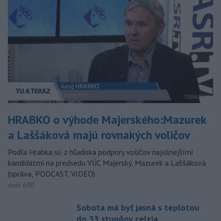
HRABKO o výhode Majerského:Mazurek
a Laššáková majú rovnakých voličov
Podľa Hrabka sú z hľadiska podpory voličov najsilnejšími
kandidátmi na predsedu VÚC Majerský, Mazurek a Laššáková
(správa, PODCAST, VIDEO)
dnes 6:00
Sobota má byť jasná s teplotou
do 33 stupňov celzia