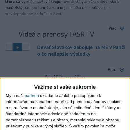
ktorá sa
vybrala navštíviť svojich dvoch stálych zákazníkov - starší
manželský pár - po tom, čo sa u nej niekoľko dní neukázali, im
pravdepodobne zachránilo život.
Viac
Videá a prenosy TASR TV
Deväť Slovákov zabojuje na ME v Paríži
o čo najlepšie výsledky
Viac
Najčítanejšie
Vážime si vaše súkromie
6h
24h
7d
My a naši
partneri
ukladáme a/alebo pristupujeme k
informáciám na zariadení, napríklad pomocou súborov cookies,
ÚPLNÉ ZATMENIE SLNKA: Časť Európy
1
a spracúvame osobné údaje, ako sú jedinečné identifikátory a
zahalí tma, hrozia dôsledky
štandardné informácie odosielané zariadením na
personalizovanú reklamu a obsah, meranie reklamy a obsahu,
2
Obranca Kaša dostal od Žiliny povolenie hľadať si nový
prieskumy publika a vývoj služieb.
S vaším povolením môže