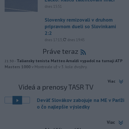
dnes 15:51
Slovenky remizovali v druhom
prípravnom dueli so Slovinkami
2:2
aktualizované
dnes 17:13
,
dnes 19:45
Práve teraz
-
Taliansky tenista Matteo Arnaldi vypadol na turnaji ATP
21:30
Masters 1000
v Montreale už v 3. kole dvojhry.
Viac
Videá a prenosy TASR TV
Deväť Slovákov zabojuje na ME v Paríži
o čo najlepšie výsledky
Viac