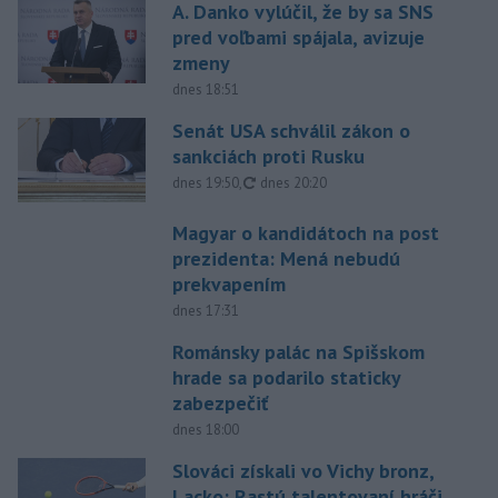
A. Danko vylúčil, že by sa SNS
pred voľbami spájala, avizuje
zmeny
dnes 18:51
Senát USA schválil zákon o
sankciách proti Rusku
aktualizované
dnes 19:50
,
dnes 20:20
Magyar o kandidátoch na post
prezidenta: Mená nebudú
prekvapením
dnes 17:31
Románsky palác na Spišskom
hrade sa podarilo staticky
zabezpečiť
dnes 18:00
Slováci získali vo Vichy bronz,
Lacko: Rastú talentovaní hráči