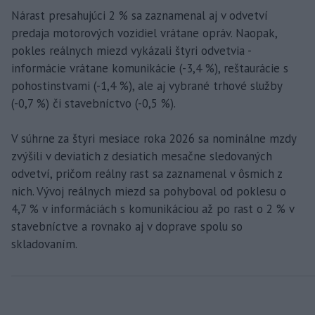
Nárast presahujúci 2 % sa zaznamenal aj v odvetví
predaja motorových vozidiel vrátane opráv. Naopak,
pokles reálnych miezd vykázali štyri odvetvia -
informácie vrátane komunikácie (-3,4 %), reštaurácie s
pohostinstvami (-1,4 %), ale aj vybrané trhové služby
(-0,7 %) či stavebníctvo (-0,5 %).
V súhrne za štyri mesiace roka 2026 sa nominálne mzdy
zvýšili v deviatich z desiatich mesačne sledovaných
odvetví, pričom reálny rast sa zaznamenal v ôsmich z
nich. Vývoj reálnych miezd sa pohyboval od poklesu o
4,7 % v informáciách s komunikáciou až po rast o 2 % v
stavebníctve a rovnako aj v doprave spolu so
skladovaním.