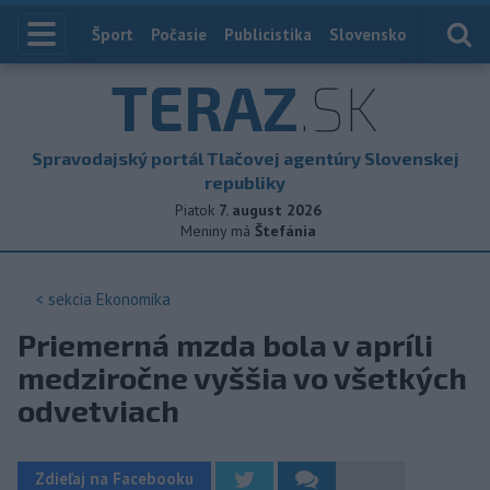
Index
Šport
Počasie
Publicistika
Slovensko
Zahranič
TERAZ
.SK
Spravodajský portál Tlačovej agentúry Slovenskej
republiky
Piatok
7. august 2026
Meniny má
Štefánia
< sekcia
Ekonomika
Priemerná mzda bola v apríli
medziročne vyššia vo všetkých
odvetviach
Zdieľaj na Facebooku