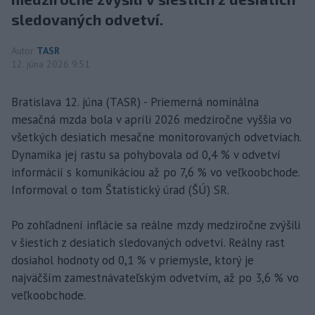
sledovaných odvetví.
Autor
TASR
12. júna 2026 9:51
Bratislava 12. júna (TASR) - Priemerná nominálna
mesačná mzda bola v apríli 2026 medziročne vyššia vo
všetkých desiatich mesačne monitorovaných odvetviach.
Dynamika jej rastu sa pohybovala od 0,4 % v odvetví
informácií s komunikáciou až po 7,6 % vo veľkoobchode.
Informoval o tom Štatistický úrad (ŠÚ) SR.
Po zohľadnení inflácie sa reálne mzdy medziročne zvýšili
v šiestich z desiatich sledovaných odvetví. Reálny rast
dosiahol hodnoty od 0,1 % v priemysle, ktorý je
najväčším zamestnávateľským odvetvím, až po 3,6 % vo
veľkoobchode.