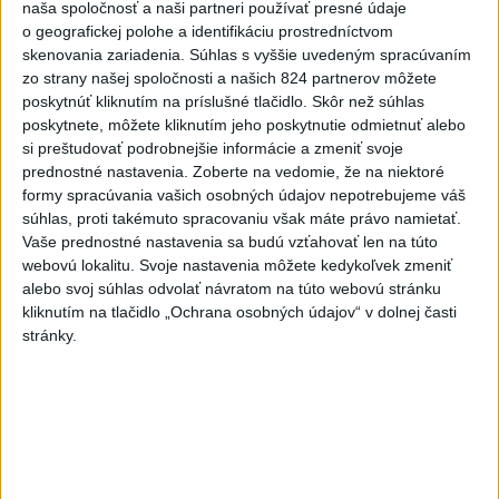
naša spoločnosť a naši partneri používať presné údaje
7
o geografickej polohe a identifikáciu prostredníctvom
TRAGÉDIA NA DUNAJI: Muž sa išiel okúpať, z vody viac
skenovania zariadenia. Súhlas s vyššie uvedeným spracúvaním
nevyšiel
zo strany našej spoločnosti a našich 824 partnerov môžete
poskytnúť kliknutím na príslušné tlačidlo. Skôr než súhlas
Najnovšie správy na Teraz.sk
poskytnete, môžete kliknutím jeho poskytnutie odmietnuť alebo
si preštudovať podrobnejšie informácie a zmeniť svoje
Vyhlásenia
prednostné nastavenia.
Zoberte na vedomie, že na niektoré
formy spracúvania vašich osobných údajov nepotrebujeme váš
Priame prenosy z Národnej rady SR
súhlas, proti takémuto spracovaniu však máte právo namietať.
Vaše prednostné nastavenia sa budú vzťahovať len na túto
webovú lokalitu. Svoje nastavenia môžete kedykoľvek zmeniť
alebo svoj súhlas odvolať návratom na túto webovú stránku
Politika na sociálnych sieťach
kliknutím na tlačidlo „Ochrana osobných údajov“ v dolnej časti
stránky.
Zobraziť viac
Info
Najnovšie videá
Najsledovanejšie videá