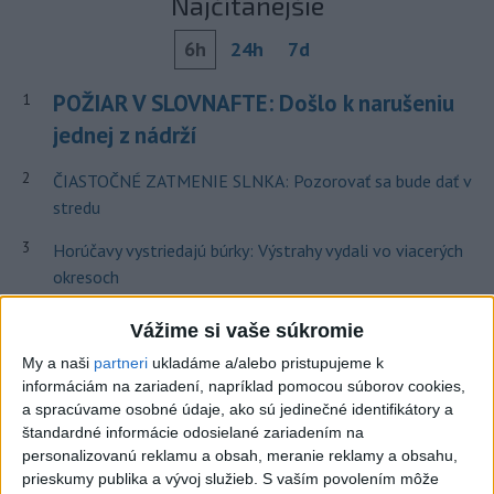
Najčítanejšie
6h
24h
7d
POŽIAR V SLOVNAFTE: Došlo k narušeniu
1
jednej z nádrží
2
ČIASTOČNÉ ZATMENIE SLNKA: Pozorovať sa bude dať v
stredu
3
Horúčavy vystriedajú búrky: Výstrahy vydali vo viacerých
okresoch
4
V časti Košice-Krásna otvorili park pomenovaný po
Vážime si vaše súkromie
kňazovi Semivanovi
My a naši
partneri
ukladáme a/alebo pristupujeme k
5
informáciám na zariadení, napríklad pomocou súborov cookies,
VEĽKÁ PREDPOVEĎ POČASIA: Extrémne horúčavy
a spracúvame osobné údaje, ako sú jedinečné identifikátory a
ustúpili. Alebo žeby nie?
štandardné informácie odosielané zariadením na
6
personalizovanú reklamu a obsah, meranie reklamy a obsahu,
Fridrichová: Školy vyučujúce po novom musia mať
prieskumy publika a vývoj služieb.
S vaším povolením môže
pripravené osnovy