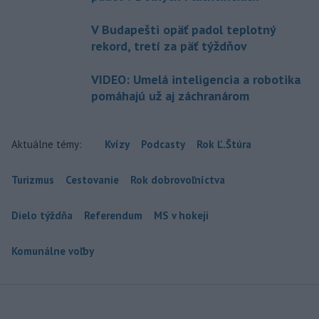
V Budapešti opäť padol teplotný
rekord, tretí za päť týždňov
VIDEO: Umelá inteligencia a robotika
pomáhajú už aj záchranárom
Aktuálne témy:
Kvízy
Podcasty
Rok Ľ.Štúra
Turizmus
Cestovanie
Rok dobrovoľníctva
Dielo týždňa
Referendum
MS v hokeji
Komunálne voľby