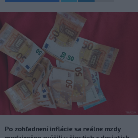
Po zohľadnení inflácie sa reálne mzdy
medziročne zvýšili v šiestich z desiatich