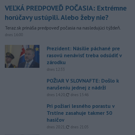
VEĽKÁ PREDPOVEĎ POČASIA: Extrémne
horúčavy ustúpili. Alebo žeby nie?
Teraz.sk prináša predpoveď počasia na nasledujúci týždeň.
dnes 16:00
Prezident: Násilie páchané pre
rasovú nenávisť treba odsúdiť v
zárodku
dnes 12:33
POŽIAR V SLOVNAFTE: Došlo k
narušeniu jednej z nádrží
aktualizované
dnes 14:20
,
dnes 15:46
Pri požiari lesného porastu v
Trstíne zasahuje takmer 50
hasičov
aktualizované
dnes 20:21
,
dnes 21:05