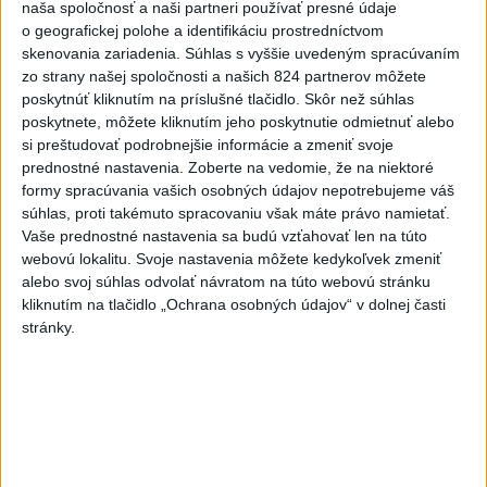
naša spoločnosť a naši partneri používať presné údaje
Štolc: Hodnotí sa to ťažko
o geografickej polohe a identifikáciu prostredníctvom
dnes 10:18
skenovania zariadenia. Súhlas s vyššie uvedeným spracúvaním
zo strany našej spoločnosti a našich 824 partnerov môžete
Práve teraz
poskytnúť kliknutím na príslušné tlačidlo. Skôr než súhlas
poskytnete, môžete kliknutím jeho poskytnutie odmietnuť alebo
-
Slovenské hádzanárky do 18 rokov obsadili na MS v
14:21
si preštudovať podrobnejšie informácie a zmeniť svoje
Rumunsku konečné 6.
miesto. V nedeľnom súboji o piatu priečku
prednostné nastavenia.
Zoberte na vedomie, že na niektoré
podľahli Švajčiarsku 31:37. Napriek prehre však dosiahli najlepšie
formy spracúvania vašich osobných údajov nepotrebujeme váš
umiestnenie Slovenska v histórii MS tejto vekovej kategórie.
súhlas, proti takémuto spracovaniu však máte právo namietať.
Vaše prednostné nastavenia sa budú vzťahovať len na túto
Viac
webovú lokalitu. Svoje nastavenia môžete kedykoľvek zmeniť
Videá a prenosy TASR TV
alebo svoj súhlas odvolať návratom na túto webovú stránku
kliknutím na tlačidlo „Ochrana osobných údajov“ v dolnej časti
Deväť Slovákov zabojuje na ME v Paríži
stránky.
o čo najlepšie výsledky
Viac
Najčítanejšie
6h
24h
7d