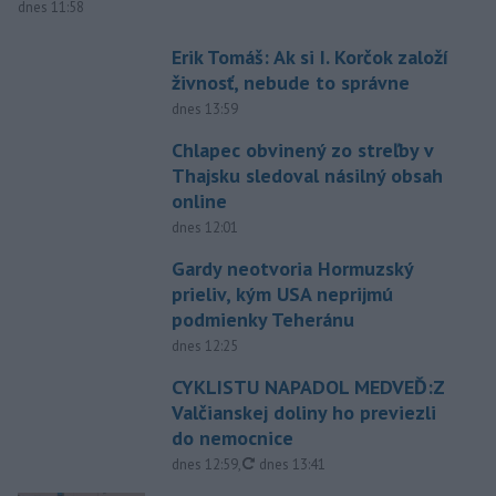
dnes 11:58
Erik Tomáš: Ak si I. Korčok založí
živnosť, nebude to správne
dnes 13:59
Chlapec obvinený zo streľby v
Thajsku sledoval násilný obsah
online
dnes 12:01
Gardy neotvoria Hormuzský
prieliv, kým USA neprijmú
podmienky Teheránu
dnes 12:25
CYKLISTU NAPADOL MEDVEĎ:Z
Valčianskej doliny ho previezli
do nemocnice
aktualizované
dnes 12:59
,
dnes 13:41