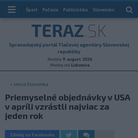
Index
Šport
Počasie
Publicistika
Slovensko
Zahranič
TERAZ
.SK
Spravodajský portál Tlačovej agentúry Slovenskej
republiky
Nedela
9. august 2026
Meniny má
Ľubomíra
< sekcia
Ekonomika
Priemyselné objednávky v USA
v apríli vzrástli najviac za
jeden rok
Zdieľaj na Facebooku