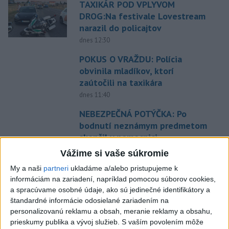
TAXIKÁR POD VPLYVOM
DROG:Na festivale Lovestream
narazil do policajtov
dnes 12:30
POKUS O VRAŽDU: Polícia
obvinila mladíkov, ktorí
zaútočili na taxikára
dnes 11:40
NEBEZPEČNÁ POTÝČKA: Po
bodnutí neznámym predmetom
skončil v nemocnici
dnes 12:10
Vážime si vaše súkromie
Agrorezort: Výmera lesných
My a naši
partneri
ukladáme a/alebo pristupujeme k
pozemkov a porastov sa
informáciám na zariadení, napríklad pomocou súborov cookies,
a spracúvame osobné údaje, ako sú jedinečné identifikátory a
dlhodobo zvyšuje
štandardné informácie odosielané zariadením na
dnes 10:24
personalizovanú reklamu a obsah, meranie reklamy a obsahu,
Slováci prehrali duel o bronz,
prieskumy publika a vývoj služieb.
S vaším povolením môže