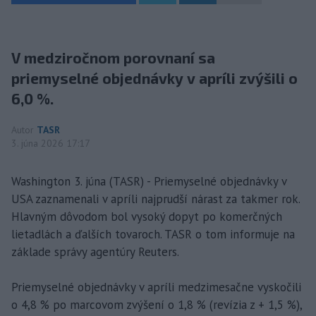
V medziročnom porovnaní sa
priemyselné objednávky v apríli zvýšili o
6,0 %.
Autor
TASR
3. júna 2026 17:17
Washington 3. júna (TASR) - Priemyselné objednávky v
USA zaznamenali v apríli najprudší nárast za takmer rok.
Hlavným dôvodom bol vysoký dopyt po komerčných
lietadlách a ďalších tovaroch. TASR o tom informuje na
základe správy agentúry Reuters.
Priemyselné objednávky v apríli medzimesačne vyskočili
o 4,8 % po marcovom zvýšení o 1,8 % (revízia z + 1,5 %),