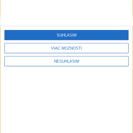
....
....
SÚHLASÍM
VIAC MOŽNOSTÍ
NESÚHLASÍM
....