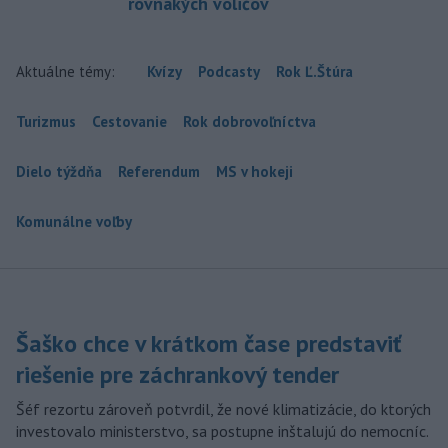
rovnakých voličov
Aktuálne témy:
Kvízy
Podcasty
Rok Ľ.Štúra
Turizmus
Cestovanie
Rok dobrovoľníctva
Dielo týždňa
Referendum
MS v hokeji
Komunálne voľby
Šaško chce v krátkom čase predstaviť
riešenie pre záchrankový tender
Šéf rezortu zároveň potvrdil, že nové klimatizácie, do ktorých
investovalo ministerstvo, sa postupne inštalujú do nemocníc.