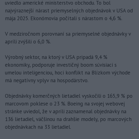
uviedlo americké ministerstvo obchodu. To bol
najvýraznejší nárast priemyselných objednávok v USA od
mája 2025. Ekonómovia počítali s nárastom o 4,6 %.
V medziročnom porovnaní sa priemyselné objednávky v
apríli zvýšili o 6,0 %.
Výrobný sektor, na ktorý v USA pripadá 9,4 %
ekonomiky, podporuje investičný boom súvisiaci s
umelou inteligenciou, hoci konflikt na Blízkom východe
má negatívny vplyv na hospodárstvo.
Objednávky komerčných lietadiel vyskočili o 165,9 % po
marcovom poklese o 23 %. Boeing na svojej webovej
stránke uviedol, že v apríli zaznamenal objednávky na
136 lietadiel, väčšinou na drahšie modely, po marcových
objednávkach na 33 lietadiel.