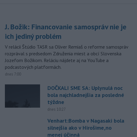
J. Božik: Financovanie samospráv nie je
ich jediný problém
V relácii Štúdio TASR sa Oliver Remiaš o reforme samospráv
rozprával s predsedom Združenia miest a obcí Slovenska
Jozefom Božikom. Reláciu nájdete aj na YouTube a
podcastových platformách.
dnes 7:00
DOČKALI SME SA: Uplynulá noc
bola najchladnejšia za posledné
týždne
dnes 10:27
Venhart:Bomba v Nagasaki bola
silnejšia ako v Hirošime,no
menej účinná