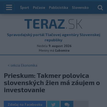
Index
Šport
Počasie
Publicistika
Slovensko
Zahranič
TERAZ
.SK
Spravodajský portál Tlačovej agentúry Slovenskej
republiky
Nedela
9. august 2026
Meniny má
Ľubomíra
< sekcia
Ekonomika
Prieskum: Takmer polovica
slovenských žien má záujem o
investovanie
Zdieľaj na Facebooku