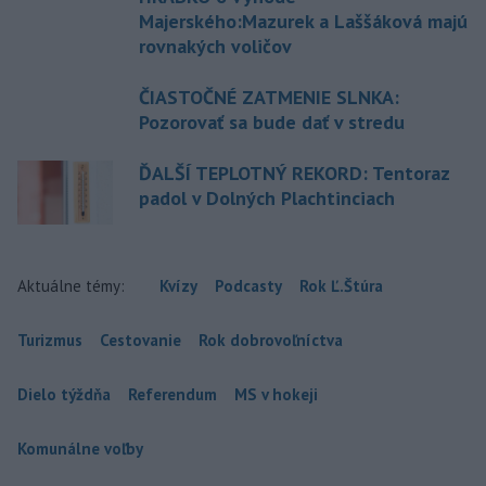
Majerského:Mazurek a Laššáková majú
rovnakých voličov
ČIASTOČNÉ ZATMENIE SLNKA:
Pozorovať sa bude dať v stredu
ĎALŠÍ TEPLOTNÝ REKORD: Tentoraz
padol v Dolných Plachtinciach
Aktuálne témy:
Kvízy
Podcasty
Rok Ľ.Štúra
Turizmus
Cestovanie
Rok dobrovoľníctva
Dielo týždňa
Referendum
MS v hokeji
Komunálne voľby