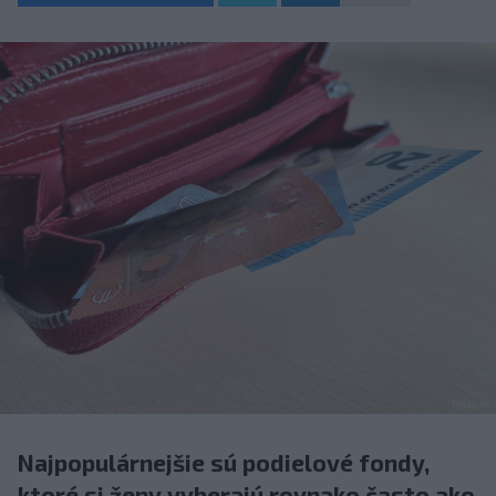
Najpopulárnejšie sú podielové fondy,
ktoré si ženy vyberajú rovnako často ako