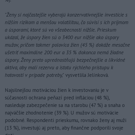
"Ženy si najčastejšie vyberajú konzervatívnejšie investície s
nižším rizikom a menšou volatilitou, čo súvisí s ich príjmom
a úsporami, ktoré sú vo všeobecnosti nižšie. Prieskum
ukázal, že úspory žien sú o 3400 eur nižšie ako úspory
mužov, pričom takmer polovica žien (45 %) dokáže mesačne
ušetriť maximálne 200 eur a 35 % dokonca nemá žiadne
úspory. Ženy preto uprednostňujú bezpečnejšie a likvidné
aktíva, aby mali rezervu a istotu rýchleho prístupu k
hotovosti v prípade potreby,"
vysvetlila Jelínková.
Najsilnejšou motiváciou žien k investovaniu je v
súčasnosti ochrana peňazí pred infláciou (48 %),
nasleduje zabezpečenie sa na starobu (47 %) a snaha o
najväčšie zhodnotenie (39 %). U mužov sú motivácie
podobné. Respondenti prieskumu, rovnako ženy aj muži
(13 %), investujú aj preto, aby finančne podporili svoje