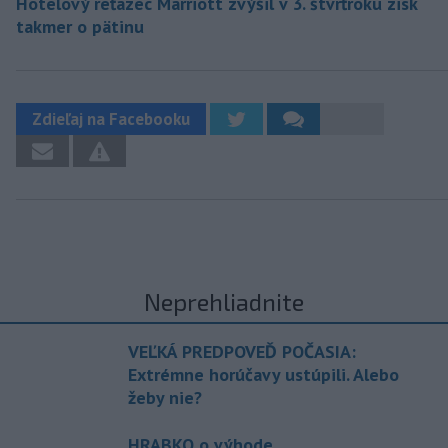
Hotelový reťazec Marriott zvýšil v 3. štvrťroku zisk
takmer o pätinu
Zdieľaj na Facebooku
Neprehliadnite
VEĽKÁ PREDPOVEĎ POČASIA:
Extrémne horúčavy ustúpili. Alebo
žeby nie?
HRABKO o výhode