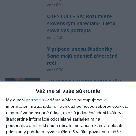
dnes 8:24
OTESTUJTE SA: Rozumiete
slovenským nárečiam? Tieto
slová vás potrápia
dnes 7:00
V prípade únosu študentky
Sone majú odznieť záverečné
reči
dnes 9:36
Zelenskyj: Severná Kórea pošle
do Ruska až 50.000 vojakov
Vážime si vaše súkromie
dnes 8:46
My a naši
partneri
ukladáme a/alebo pristupujeme k
informáciám na zariadení, napríklad pomocou súborov cookies,
Slovensko čakajú astronomické
a spracúvame osobné údaje, ako sú jedinečné identifikátory a
úkazy, zatmenie Slnka striedajú
štandardné informácie odosielané zariadením na
Perzeidy
personalizovanú reklamu a obsah, meranie reklamy a obsahu,
dnes 7:36
prieskumy publika a vývoj služieb.
S vaším povolením môže