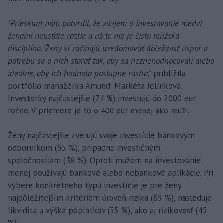
"Prieskum nám potvrdil, že záujem o investovanie medzi
ženami neustále rastie a už to nie je čisto mužská
disciplína. Ženy si začínajú uvedomovať dôležitosť úspor a
potrebu sa o nich starať tak, aby sa neznehodnocovali alebo
ideálne, aby ich hodnota postupne rástla,"
priblížila
portfólio manažérka Amundi Markéta Jelínková.
Investorky najčastejšie (74 %) investujú do 2000 eur
ročne. V priemere je to o 400 eur menej ako muži.
Ženy najčastejšie zverujú svoje investície bankovým
odborníkom (55 %), prípadne investičným
spoločnostiam (38 %). Oproti mužom na investovanie
menej používajú bankové alebo nebankové aplikácie. Pri
výbere konkrétneho typu investície je pre ženy
najdôležitejším kritériom úroveň rizika (65 %), nasleduje
likvidita a výška poplatkov (55 %), ako aj rizikovosť (45
%).