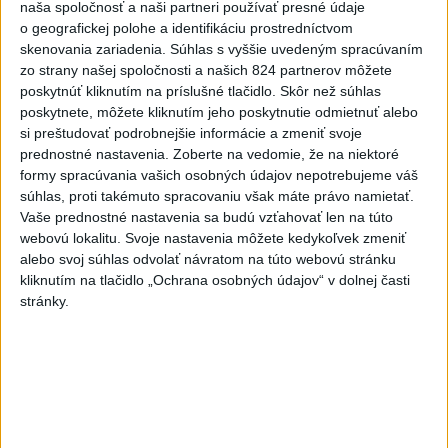
naša spoločnosť a naši partneri používať presné údaje
Agrorezort: Výmera lesných
o geografickej polohe a identifikáciu prostredníctvom
pozemkov a porastov sa
skenovania zariadenia. Súhlas s vyššie uvedeným spracúvaním
dlhodobo zvyšuje
zo strany našej spoločnosti a našich 824 partnerov môžete
dnes 10:24
poskytnúť kliknutím na príslušné tlačidlo. Skôr než súhlas
poskytnete, môžete kliknutím jeho poskytnutie odmietnuť alebo
Potocká najväčším slovenským
si preštudovať podrobnejšie informácie a zmeniť svoje
želiezkom, Trníková sníva o
prednostné nastavenia.
Zoberte na vedomie, že na niektoré
finále
formy spracúvania vašich osobných údajov nepotrebujeme váš
dnes 9:11
súhlas, proti takémuto spracovaniu však máte právo namietať.
Vaše prednostné nastavenia sa budú vzťahovať len na túto
Slováci prehrali duel o bronz,
webovú lokalitu. Svoje nastavenia môžete kedykoľvek zmeniť
Štolc: Hodnotí sa to ťažko
alebo svoj súhlas odvolať návratom na túto webovú stránku
dnes 10:18
kliknutím na tlačidlo „Ochrana osobných údajov“ v dolnej časti
stránky.
Práve teraz
-
Slovenskí hasiči naďalej pokračujú vo svojom nasadení vo
10:52
Francúzsku.
Uplynulé dni sa niesli v znamení intenzívnej práce v
teréne, spolupráce s francúzskymi hasičmi, ale aj údržby techniky a
potrebnej regenerácie síl.