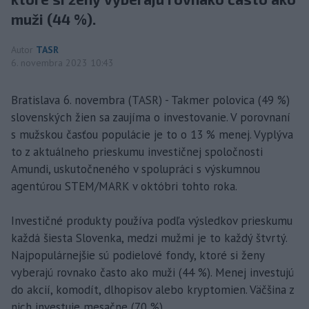
muži (44 %).
Autor
TASR
6. novembra 2023 10:43
Bratislava 6. novembra (TASR) - Takmer polovica (49 %)
slovenských žien sa zaujíma o investovanie. V porovnaní
s mužskou časťou populácie je to o 13 % menej. Vyplýva
to z aktuálneho prieskumu investičnej spoločnosti
Amundi, uskutočneného v spolupráci s výskumnou
agentúrou STEM/MARK v októbri tohto roka.
Investičné produkty používa podľa výsledkov prieskumu
každá šiesta Slovenka, medzi mužmi je to každý štvrtý.
Najpopulárnejšie sú podielové fondy, ktoré si ženy
vyberajú rovnako často ako muži (44 %). Menej investujú
do akcií, komodít, dlhopisov alebo kryptomien. Väčšina z
nich investuje mesačne (70 %).