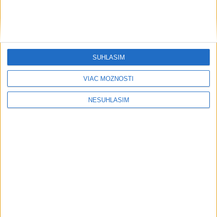
Šport
SÚHLASÍM
VIAC MOŽNOSTÍ
....
NESÚHLASÍM
....