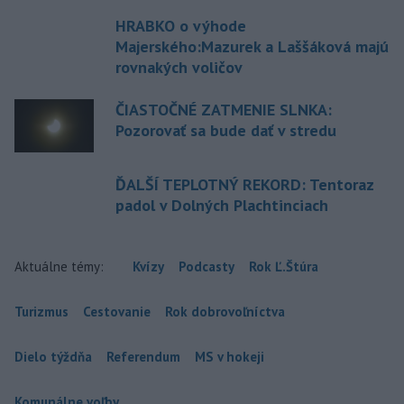
HRABKO o výhode
Majerského:Mazurek a Laššáková majú
rovnakých voličov
ČIASTOČNÉ ZATMENIE SLNKA:
Pozorovať sa bude dať v stredu
ĎALŠÍ TEPLOTNÝ REKORD: Tentoraz
padol v Dolných Plachtinciach
Aktuálne témy:
Kvízy
Podcasty
Rok Ľ.Štúra
Turizmus
Cestovanie
Rok dobrovoľníctva
Dielo týždňa
Referendum
MS v hokeji
Komunálne voľby