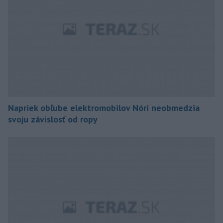
Napriek obľube elektromobilov Nóri neobmedzia
svoju závislosť od ropy