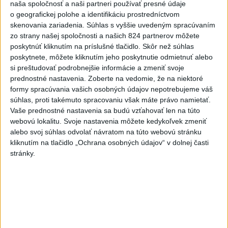
dnes 19:28
naša spoločnosť a naši partneri používať presné údaje
o geografickej polohe a identifikáciu prostredníctvom
SMRŤ V HORÁCH: V Západných
skenovania zariadenia. Súhlas s vyššie uvedeným spracúvaním
Tatrách zomrel 76-ročný turista
zo strany našej spoločnosti a našich 824 partnerov môžete
dnes 20:04
poskytnúť kliknutím na príslušné tlačidlo. Skôr než súhlas
poskytnete, môžete kliknutím jeho poskytnutie odmietnuť alebo
ZÁCHRANÁRI V AKCII: Pomáhali
si preštudovať podrobnejšie informácie a zmeniť svoje
dvom poľským turistkám, obe
prednostné nastavenia.
Zoberte na vedomie, že na niektoré
utrpeli úrazy
formy spracúvania vašich osobných údajov nepotrebujeme váš
dnes 18:39
súhlas, proti takémuto spracovaniu však máte právo namietať.
Vaše prednostné nastavenia sa budú vzťahovať len na túto
VODIČI, POZOR: Festival
webovú lokalitu. Svoje nastavenia môžete kedykoľvek zmeniť
Lovestream spôsobuje v
alebo svoj súhlas odvolať návratom na túto webovú stránku
Bratislave kolóny
kliknutím na tlačidlo „Ochrana osobných údajov“ v dolnej časti
stránky.
dnes 17:01
NEŠŤASTNÝ PÁD:Záchranári
pomáhali 25-ročnej žene,
skončila v nemocnici
dnes 19:10
MLADÍK VYPADOL Z FERRATY: