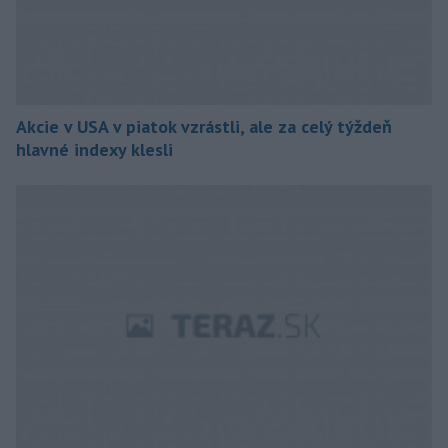
Akcie v USA v piatok vzrástli, ale za celý týždeň
hlavné indexy klesli