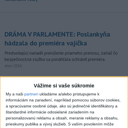
DRÁMA V PARLAMENTE: Poslankyňa
hádzala do premiéra vajíčka
Predsedajúci nariadil prerušenie priameho prenosu, zatiaľ čo
bezpečnostná služba sa ponáhľala ochrániť premiéra.
dnes 20:16
Typ dronu, ktorý vybuchol v
Bulharsku, využíva ukrajinská
Vážime si vaše súkromie
armáda
My a naši
partneri
ukladáme a/alebo pristupujeme k
aktualizované
dnes 18:43
,
dnes 19:29
informáciám na zariadení, napríklad pomocou súborov cookies,
a spracúvame osobné údaje, ako sú jedinečné identifikátory a
POZOR NA HARÚČAVY: SHMÚ
štandardné informácie odosielané zariadením na
vydalo výstrahy prvého stupňa
personalizovanú reklamu a obsah, meranie reklamy a obsahu,
pred teplom
prieskumy publika a vývoj služieb.
S vaším povolením môže