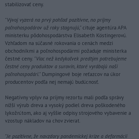
stabilizovať ceny.
"Vývoj vyzerá na prvý pohľad pozitívne, no príjmy
poľnohospodárov už roky stagnujú,"
cituje agentúra APA
ministerku pôdohospodárstva Elisabeth Köstingerovú.
Vzhľadom na súčasné rokovania o cenách medzi
obchodníkmi a poľnohospodármi požaduje ministerka
čestné ceny.
"Viac než kedykoľvek predtým potrebujeme
čestné ceny produktov a surovín, ktoré vyrábajú naši
poľnohospodári."
Dumpingové boje reťazcov na úkor
producentov podľa nej nemajú budúcnosť.
Negatívny vplyv na príjmy rezortu mali podľa správy
nižší výrub dreva a vysoký podiel dreva poškodeného
lykožrútom, ako aj vyššie odpisy strojového vybavenie a
vzostup nákladov na chov zvierat.
"Je pozitívne, že navzdory pandemickej kríze a deformácii