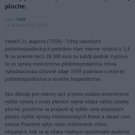
ploche.
Autor
TASR
21. augusta 2021 14:22
Viedeň 21. augusta (TASR) - Tržby rakúskych
poľnohospodárskych podnikov vlani mierne vzrástli o 1,4
% na priemerných 28.368 eura na každý podnik. Vyplýva
to zo správy ministerstva pôdohospodárstva, ktorá
vyhodnocovala účtovné údaje 1939 podnikov v rezorte
poľnohospodárstva a lesného hospodárstva.
Ako dôvody pre mierny rast príjmov uvádza ministerstvo
vyššie výnosy z úrody pšenice najmä vďaka väčšej osiatej
ploche, pozitívne sa prejavili aj vyššie ceny olejnatých
plodín, vyššie výnosy mliekarenských firiem a nárast cien
ovocia. Priaznivý vplyv malo rozširovanie chovu
ošípaných, kde sa aj vďaka vládnym opatreniam podarilo