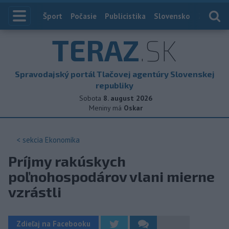
Index
Šport
Počasie
Publicistika
Slovensko
Zahranič
TERAZ
.SK
Spravodajský portál Tlačovej agentúry Slovenskej
republiky
Sobota
8. august 2026
Meniny má
Oskar
< sekcia
Ekonomika
Príjmy rakúskych
poľnohospodárov vlani mierne
vzrástli
Zdieľaj na Facebooku