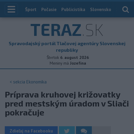
Index
Šport
Počasie
Publicistika
Slovensko
Zahranič
TERAZ
.SK
Spravodajský portál Tlačovej agentúry Slovenskej
republiky
Štvrtok
6. august 2026
Meniny má
Jozefína
< sekcia
Ekonomika
Príprava kruhovej križovatky
pred mestským úradom v Sliači
pokračuje
Zdieľaj na Facebooku