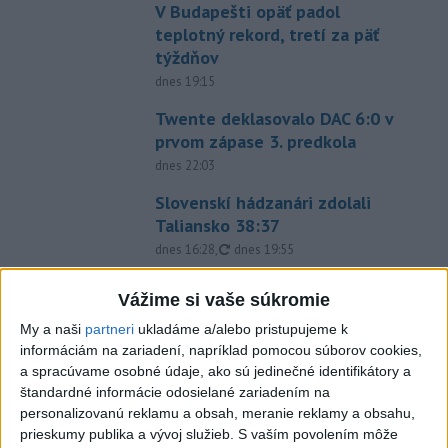
V Budapešti opäť padol
teplotný rekord, tretí za päť
týždňov
dnes 19:15
Twente deklasovalo DAC 6:0 v
prvom zápase 3. predkola
dnes 22:03
Slovenskí hádzanári zdolali
Taliansko 38:37
aktualizované
dnes 16:28
,
dnes 19:55
Práve teraz
Vážime si vaše súkromie
-
Pri pobreží Ománu hrozí ekologická katastrofa pre únik
21:58
My a naši
partneri
ukladáme a/alebo pristupujeme k
čoraz
väčšieho množstva ropy z tankera, ktorý narazil na plytčinu v
informáciám na zariadení, napríklad pomocou súborov cookies,
blízkosti prírodnej rezervácie.
a spracúvame osobné údaje, ako sú jedinečné identifikátory a
štandardné informácie odosielané zariadením na
personalizovanú reklamu a obsah, meranie reklamy a obsahu,
Viac
Videá a prenosy TASR TV
prieskumy publika a vývoj služieb.
S vaším povolením môže