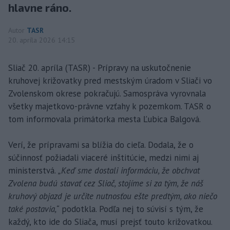
hlavne ráno.
Autor
TASR
20. apríla 2026 14:15
Sliač 20. apríla (TASR) - Prípravy na uskutočnenie
kruhovej križovatky pred mestským úradom v Sliači vo
Zvolenskom okrese pokračujú. Samospráva vyrovnala
všetky majetkovo-právne vzťahy k pozemkom. TASR o
tom informovala primátorka mesta Ľubica Balgová.
Verí, že prípravami sa blížia do cieľa. Dodala, že o
súčinnosť požiadali viaceré inštitúcie, medzi nimi aj
ministerstvá.
„Keď sme dostali informáciu, že obchvat
Zvolena budú stavať cez Sliač, stojíme si za tým, že náš
kruhový objazd je určite nutnosťou ešte predtým, ako niečo
také postavia,“
podotkla. Podľa nej to súvisí s tým, že
každý, kto ide do Sliača, musí prejsť touto križovatkou.