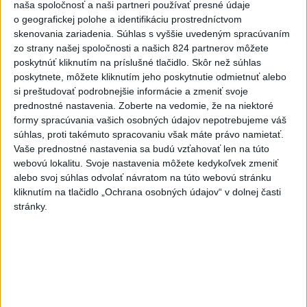
naša spoločnosť a naši partneri používať presné údaje
o geografickej polohe a identifikáciu prostredníctvom
Deväť Slovákov zabojuje na ME v Paríži
skenovania zariadenia. Súhlas s vyššie uvedeným spracúvaním
o čo najlepšie výsledky
zo strany našej spoločnosti a našich 824 partnerov môžete
poskytnúť kliknutím na príslušné tlačidlo. Skôr než súhlas
Viac
poskytnete, môžete kliknutím jeho poskytnutie odmietnuť alebo
Najčítanejšie
si preštudovať podrobnejšie informácie a zmeniť svoje
prednostné nastavenia.
Zoberte na vedomie, že na niektoré
6h
24h
7d
formy spracúvania vašich osobných údajov nepotrebujeme váš
súhlas, proti takémuto spracovaniu však máte právo namietať.
Vaše prednostné nastavenia sa budú vzťahovať len na túto
ÚPLNÉ ZATMENIE SLNKA: Časť Európy
1
webovú lokalitu. Svoje nastavenia môžete kedykoľvek zmeniť
zahalí tma, hrozia dôsledky
alebo svoj súhlas odvolať návratom na túto webovú stránku
kliknutím na tlačidlo „Ochrana osobných údajov“ v dolnej časti
2
Kruhová križovatka v Poprade v smere z Hozelca bude
stránky.
hotová budúci rok
3
V Košiciach Nad jazerom začína výstavba
chodníka,otvorili aj pumptrack
4
Na kúpalisku Diakovce UNIKALA LÁTKA, osem ľudí
skončilo v nemocnici