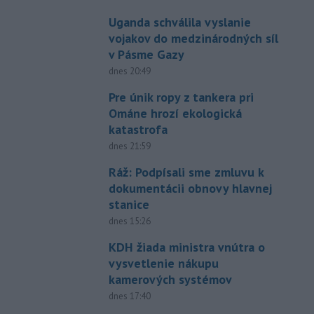
Uganda schválila vyslanie
vojakov do medzinárodných síl
v Pásme Gazy
dnes 20:49
Pre únik ropy z tankera pri
Ománe hrozí ekologická
katastrofa
dnes 21:59
Ráž: Podpísali sme zmluvu k
dokumentácii obnovy hlavnej
stanice
dnes 15:26
KDH žiada ministra vnútra o
vysvetlenie nákupu
kamerových systémov
dnes 17:40