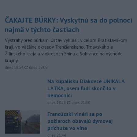
ČAKAJTE BÚRKY: Vyskytnú sa do polnoci
najmä v týchto častiach
Výstrahy pred búrkami ústav vyhlásil v celom Bratislavskom
kraji, vo väčšine okresov Trenčianskeho, Trnavského a
Žilinského kraja a v okresoch Snina a Sobrance na východe
krajiny.
aktualizované
dnes 18:54
,
dnes 19:09
Na kúpalisku Diakovce UNIKALA
LÁTKA, osem ľudí skončilo v
nemocnici
aktualizované
dnes 18:23
,
dnes 21:38
Francúzski vinári sa po
požiaroch obávajú dymovej
príchute vo víne
dnes 21:44