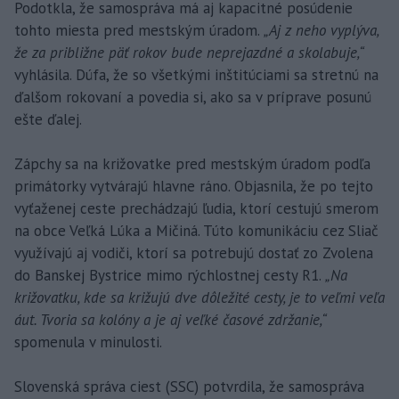
Podotkla, že samospráva má aj kapacitné posúdenie
tohto miesta pred mestským úradom.
„Aj z neho vyplýva,
že za približne päť rokov bude neprejazdné a skolabuje,“
vyhlásila. Dúfa, že so všetkými inštitúciami sa stretnú na
ďalšom rokovaní a povedia si, ako sa v príprave posunú
ešte ďalej.
Zápchy sa na križovatke pred mestským úradom podľa
primátorky vytvárajú hlavne ráno. Objasnila, že po tejto
vyťaženej ceste prechádzajú ľudia, ktorí cestujú smerom
na obce Veľká Lúka a Mičiná. Túto komunikáciu cez Sliač
využívajú aj vodiči, ktorí sa potrebujú dostať zo Zvolena
do Banskej Bystrice mimo rýchlostnej cesty R1.
„Na
križovatku, kde sa križujú dve dôležité cesty, je to veľmi veľa
áut. Tvoria sa kolóny a je aj veľké časové zdržanie,“
spomenula v minulosti.
Slovenská správa ciest (SSC) potvrdila, že samospráva