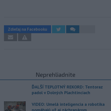
Zdieľaj na Facebooku
Neprehliadnite
ĎALŠÍ TEPLOTNÝ REKORD: Tentoraz
padol v Dolných Plachtinciach
VIDEO: Umelá inteligencia a robotika
pomáhajú už aj záchranárom