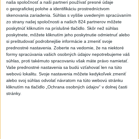
naša spoločnosť a naši partneri používať presné údaje
poltucet, Klauss: Nemali sme
o geografickej polohe a identifikáciu prostredníctvom
šancu
skenovania zariadenia. Súhlas s vyššie uvedeným spracúvaním
dnes 9:52
zo strany našej spoločnosti a našich 824 partnerov môžete
poskytnúť kliknutím na príslušné tlačidlo. Skôr než súhlas
O Haraslína má záujem
poskytnete, môžete kliknutím jeho poskytnutie odmietnuť alebo
saudskoarabský Al-Fateh
si preštudovať podrobnejšie informácie a zmeniť svoje
dnes 10:44
prednostné nastavenia.
Zoberte na vedomie, že na niektoré
formy spracúvania vašich osobných údajov nepotrebujeme váš
Práve teraz
súhlas, proti takémuto spracovaniu však máte právo namietať.
Vaše prednostné nastavenia sa budú vzťahovať len na túto
-
Ministerstvo vnútra (MV) SR požiada Národný
11:18
webovú lokalitu. Svoje nastavenia môžete kedykoľvek zmeniť
bezpečnostný
úrad (NBÚ) o nezávislé odborné posúdenie dodaných
alebo svoj súhlas odvolať návratom na túto webovú stránku
radarových zariadení, ktoré sú v pilotnej prevádzke.
kliknutím na tlačidlo „Ochrana osobných údajov“ v dolnej časti
stránky.
Viac
Videá a prenosy TASR TV
Deväť Slovákov zabojuje na ME v Paríži
o čo najlepšie výsledky