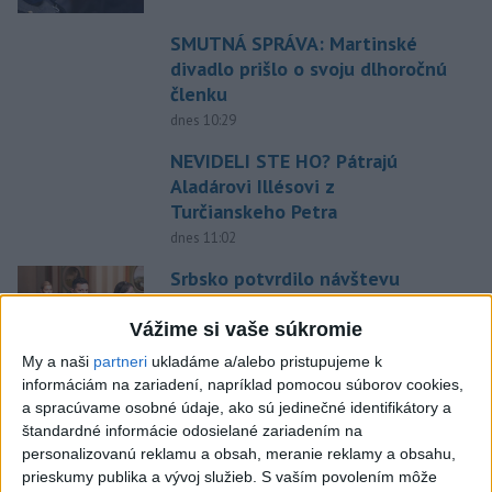
SMUTNÁ SPRÁVA: Martinské
divadlo prišlo o svoju dlhoročnú
členku
dnes 10:29
NEVIDELI STE HO? Pátrajú
Aladárovi Illésovi z
Turčianskeho Petra
dnes 11:02
Srbsko potvrdilo návštevu
Zelenského
Vážime si vaše súkromie
dnes 10:58
My a naši
partneri
ukladáme a/alebo pristupujeme k
Ukrajina opäť zasiahla sklad
informáciám na zariadení, napríklad pomocou súborov cookies,
Wildberries v Jekaterinburgu
a spracúvame osobné údaje, ako sú jedinečné identifikátory a
štandardné informácie odosielané zariadením na
dnes 9:16
personalizovanú reklamu a obsah, meranie reklamy a obsahu,
prieskumy publika a vývoj služieb.
S vaším povolením môže
DAC schytal od Twente