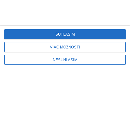
Šport
SÚHLASÍM
VIAC MOŽNOSTÍ
....
NESÚHLASÍM
....