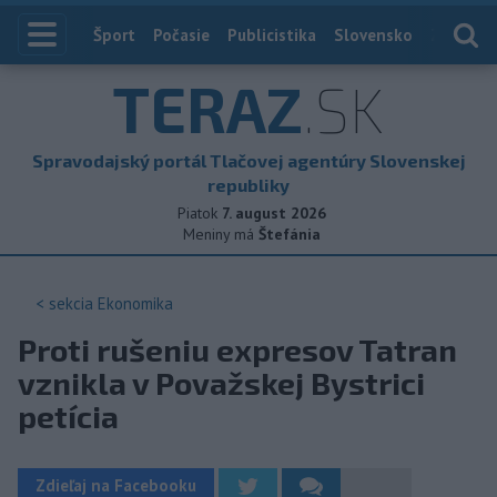
Index
Šport
Počasie
Publicistika
Slovensko
Zahranič
TERAZ
.SK
Spravodajský portál Tlačovej agentúry Slovenskej
republiky
Piatok
7. august 2026
Meniny má
Štefánia
< sekcia
Ekonomika
Proti rušeniu expresov Tatran
vznikla v Považskej Bystrici
petícia
Zdieľaj na Facebooku