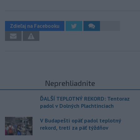
Zdieľaj na Facebooku
Neprehliadnite
ĎALŠÍ TEPLOTNÝ REKORD: Tentoraz
padol v Dolných Plachtinciach
V Budapešti opäť padol teplotný
rekord, tretí za päť týždňov