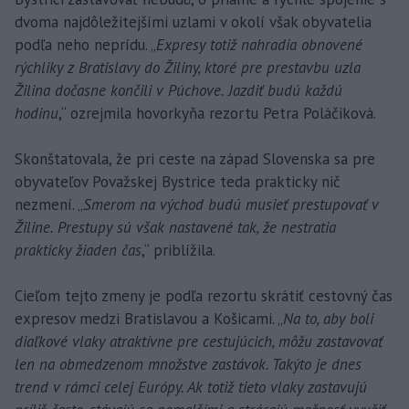
dvoma najdôležitejšími uzlami v okolí však obyvatelia
podľa neho neprídu. „
Expresy totiž nahradia obnovené
rýchliky z Bratislavy do Žiliny, ktoré pre prestavbu uzla
Žilina dočasne končili v Púchove. Jazdiť budú každú
hodinu
,“ ozrejmila hovorkyňa rezortu Petra Poláčiková.
Skonštatovala, že pri ceste na západ Slovenska sa pre
obyvateľov Považskej Bystrice teda prakticky nič
nezmení. „
Smerom na východ budú musieť prestupovať v
Žiline. Prestupy sú však nastavené tak, že nestratia
prakticky žiaden čas
,“ priblížila.
Cieľom tejto zmeny je podľa rezortu skrátiť cestovný čas
expresov medzi Bratislavou a Košicami. „
Na to, aby boli
diaľkové vlaky atraktívne pre cestujúcich, môžu zastavovať
len na obmedzenom množstve zastávok. Takýto je dnes
trend v rámci celej Európy. Ak totiž tieto vlaky zastavujú