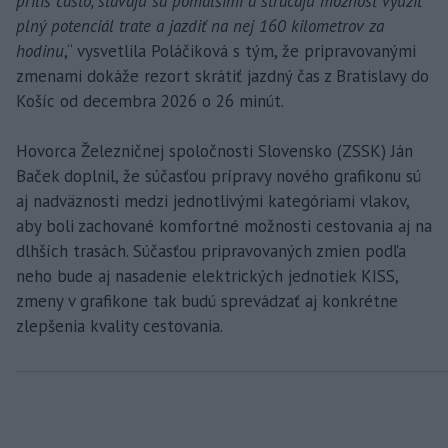
príliš často, stávajú sa pomalšími a strácajú možnosť využiť
plný potenciál trate a jazdiť na nej 160 kilometrov za
hodinu
,“ vysvetlila Poláčiková s tým, že pripravovanými
zmenami dokáže rezort skrátiť jazdný čas z Bratislavy do
Košíc od decembra 2026 o 26 minút.
Hovorca Železničnej spoločnosti Slovensko (ZSSK) Ján
Baček doplnil, že súčasťou prípravy nového grafikonu sú
aj nadväznosti medzi jednotlivými kategóriami vlakov,
aby boli zachované komfortné možnosti cestovania aj na
dlhších trasách. Súčasťou pripravovaných zmien podľa
neho bude aj nasadenie elektrických jednotiek KISS,
zmeny v grafikone tak budú sprevádzať aj konkrétne
zlepšenia kvality cestovania.