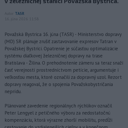
v železničnej stanici Považská Bystrica.
Autor
TASR
16. júna 2026 11:58
Považská Bystrica 16. júna (TASR) - Ministerstvo dopravy
(MD) SR plánuje zrušiť zastavovanie expresov Tatran v
Považskej Bystrici. Opatrenie je súčasťou optimalizácie
systému diaľkovej železničnej dopravy na trase
Bratislava - Žilina. O prehodnotenie zámeru sa teraz snaží
časť verejnosti prostredníctvom petície, argumentuje i
veľkosťou mesta, ktoré označili za dopravný uzol. Rezort
dopravy reagoval, že o spojenia Považskobystričania
neprídu.
Plánované zavedenie regionálnych rýchlikov označil
Peter Lengyel z petičného výboru za nedostatočnú
kompenzáciu, ktorá výrazne zhorší mobilitu, predĺži
cestovanie do vzdialenejších cieľov a v konečnom