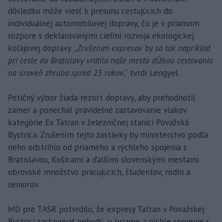
dôsledku môže viesť k presunu cestujúcich do
individuálnej automobilovej dopravy, čo je v priamom
rozpore s deklarovanými cieľmi rozvoja ekologickej
koľajovej dopravy. „
Zrušením expresov by sa tak napríklad
pri ceste do Bratislavy vrátilo naše mesto dĺžkou cestovania
na úroveň zhruba spred 25 rokov
,“ tvrdí Lengyel.
Petičný výbor žiada rezort dopravy, aby prehodnotil
zámer a ponechal pravidelné zastavovanie vlakov
kategórie Ex Tatran v železničnej stanici Považská
Bystrica. Zrušením tejto zastávky by ministerstvo podľa
neho odstrihlo od priameho a rýchleho spojenia s
Bratislavou, Košicami a ďalšími slovenskými mestami
obrovské množstvo pracujúcich, študentov, rodín a
seniorov.
MD pre TASR potvrdilo, že expresy Tatran v Považskej
Bystrici zastavovať nebudú, o priame a rýchle spojenie s