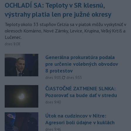
OCHLADÍ SA: Teploty v SR klesnú,
výstrahy platia len pre južné okresy
Teploty okolo 33 stupňov Celzia sa v piatok môžu vyskytnúť v
okresoch Komárno, Nové Zámky, Levice, Krupina, Veľký Krtíš a
Lučenec.
dnes 8:08
Generálna prokuratúra podala
pre určenie volebných obvodov
8 protestov
aktualizované
dnes 9:03
,
dnes 9:55
ČIASTOČNÉ ZATMENIE SLNKA:
Pozorovať sa bude dať v stredu
dnes 9:40
Útok na cudzincov v Nitre:
Agresori boli údajne v kuklách
dnes 9:46