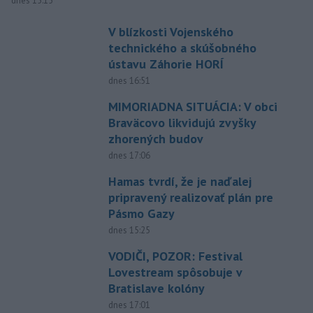
dnes 15:15
V blízkosti Vojenského
technického a skúšobného
ústavu Záhorie HORÍ
dnes 16:51
MIMORIADNA SITUÁCIA: V obci
Braväcovo likvidujú zvyšky
zhorených budov
dnes 17:06
Hamas tvrdí, že je naďalej
pripravený realizovať plán pre
Pásmo Gazy
dnes 15:25
VODIČI, POZOR: Festival
Lovestream spôsobuje v
Bratislave kolóny
dnes 17:01