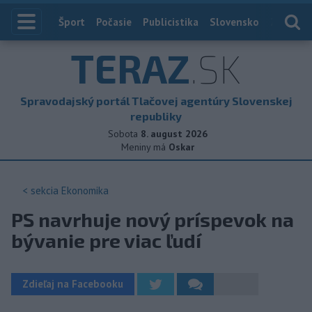
Index
Šport
Počasie
Publicistika
Slovensko
Zahranič
TERAZ
.SK
Spravodajský portál Tlačovej agentúry Slovenskej
republiky
Sobota
8. august 2026
Meniny má
Oskar
< sekcia
Ekonomika
PS navrhuje nový príspevok na
bývanie pre viac ľudí
Zdieľaj na Facebooku