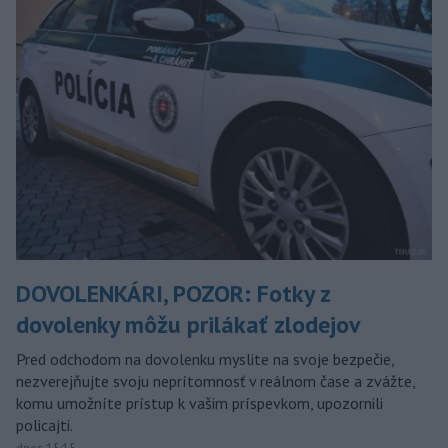
DOVOLENKÁRI, POZOR: Fotky z
dovolenky môžu prilákať zlodejov
Pred odchodom na dovolenku myslite na svoje bezpečie,
nezverejňujte svoju neprítomnosť v reálnom čase a zvážte,
komu umožníte prístup k vašim príspevkom, upozornili
policajti.