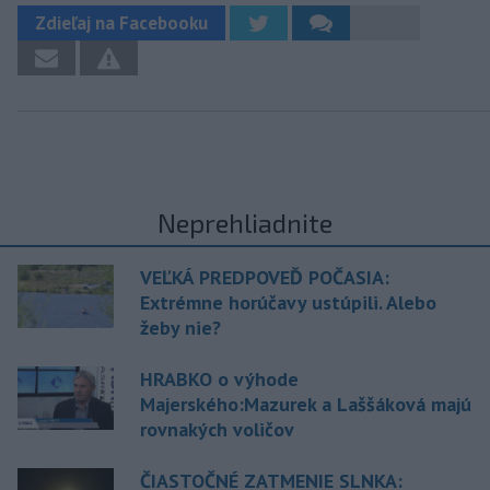
Zdieľaj na Facebooku
Neprehliadnite
VEĽKÁ PREDPOVEĎ POČASIA:
Extrémne horúčavy ustúpili. Alebo
žeby nie?
HRABKO o výhode
Majerského:Mazurek a Laššáková majú
rovnakých voličov
ČIASTOČNÉ ZATMENIE SLNKA: