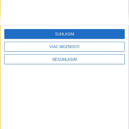
Šport
SÚHLASÍM
....
VIAC MOŽNOSTÍ
NESÚHLASÍM
....