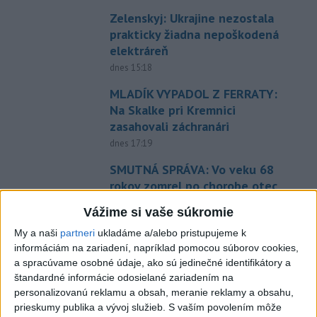
Zelenskyj: Ukrajine nezostala
prakticky žiadna nepoškodená
elektráreň
dnes 15:18
MLADÍK VYPADOL Z FERRATY:
Na Skalke pri Kremnici
zasahovali záchranári
dnes 17:19
SMUTNÁ SPRÁVA: Vo veku 68
rokov zomrel po chorobe otec
Lionela Messiho
Vážime si vaše súkromie
aktualizované
dnes 15:34
,
dnes 16:53
My a naši
partneri
ukladáme a/alebo pristupujeme k
STOVKY NASADENÝCH
informáciám na zariadení, napríklad pomocou súborov cookies,
HASIČOV: Zasahujú pri lesnom
a spracúvame osobné údaje, ako sú jedinečné identifikátory a
požiari v Andalúzii
štandardné informácie odosielané zariadením na
personalizovanú reklamu a obsah, meranie reklamy a obsahu,
dnes 17:13
prieskumy publika a vývoj služieb.
S vaším povolením môže