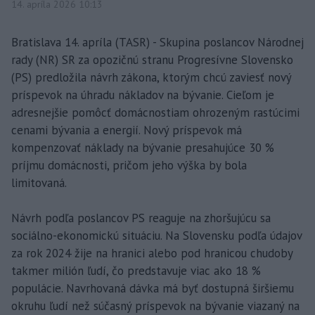
14. apríla 2026 10:13
Bratislava 14. apríla (TASR) - Skupina poslancov Národnej
rady (NR) SR za opozičnú stranu Progresívne Slovensko
(PS) predložila návrh zákona, ktorým chcú zaviesť nový
príspevok na úhradu nákladov na bývanie. Cieľom je
adresnejšie pomôcť domácnostiam ohrozeným rastúcimi
cenami bývania a energií. Nový príspevok má
kompenzovať náklady na bývanie presahujúce 30 %
príjmu domácnosti, pričom jeho výška by bola
limitovaná.
Návrh podľa poslancov PS reaguje na zhoršujúcu sa
sociálno-ekonomickú situáciu. Na Slovensku podľa údajov
za rok 2024 žije na hranici alebo pod hranicou chudoby
takmer milión ľudí, čo predstavuje viac ako 18 %
populácie. Navrhovaná dávka má byť dostupná širšiemu
okruhu ľudí než súčasný príspevok na bývanie viazaný na