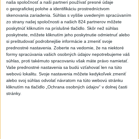
POŽIAR VO VAŽCI: Zasahovali
naša spoločnosť a naši partneri používať presné údaje
profesionáli, zranila sa jedna
o geografickej polohe a identifikáciu prostredníctvom
osoba
skenovania zariadenia. Súhlas s vyššie uvedeným spracúvaním
zo strany našej spoločnosti a našich 824 partnerov môžete
dnes 15:42
poskytnúť kliknutím na príslušné tlačidlo. Skôr než súhlas
Práve teraz
poskytnete, môžete kliknutím jeho poskytnutie odmietnuť alebo
si preštudovať podrobnejšie informácie a zmeniť svoje
-
Na Skalke pri Kremnici pomáhali horskí záchranári v
17:17
prednostné nastavenia.
Zoberte na vedomie, že na niektoré
sobotu
20-ročnému poľskému lezcovi, ktorý vypadol z ferratovej
formy spracúvania vašich osobných údajov nepotrebujeme váš
cesty a poranil si obe kolená.
súhlas, proti takémuto spracovaniu však máte právo namietať.
Vaše prednostné nastavenia sa budú vzťahovať len na túto
webovú lokalitu. Svoje nastavenia môžete kedykoľvek zmeniť
Viac
Videá a prenosy TASR TV
alebo svoj súhlas odvolať návratom na túto webovú stránku
kliknutím na tlačidlo „Ochrana osobných údajov“ v dolnej časti
stránky.
Deväť Slovákov zabojuje na ME v Paríži
o čo najlepšie výsledky
Viac
Najčítanejšie