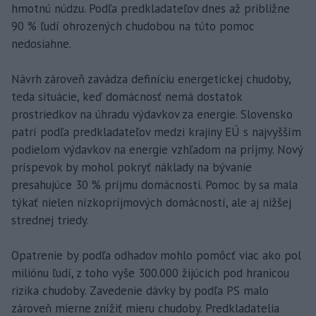
hmotnú núdzu. Podľa predkladateľov dnes až približne
90 % ľudí ohrozených chudobou na túto pomoc
nedosiahne.
Návrh zároveň zavádza definíciu energetickej chudoby,
teda situácie, keď domácnosť nemá dostatok
prostriedkov na úhradu výdavkov za energie. Slovensko
patrí podľa predkladateľov medzi krajiny EÚ s najvyšším
podielom výdavkov na energie vzhľadom na príjmy. Nový
príspevok by mohol pokryť náklady na bývanie
presahujúce 30 % príjmu domácnosti. Pomoc by sa mala
týkať nielen nízkopríjmových domácností, ale aj nižšej
strednej triedy.
Opatrenie by podľa odhadov mohlo pomôcť viac ako pol
miliónu ľudí, z toho vyše 300.000 žijúcich pod hranicou
rizika chudoby. Zavedenie dávky by podľa PS malo
zároveň mierne znížiť mieru chudoby. Predkladatelia