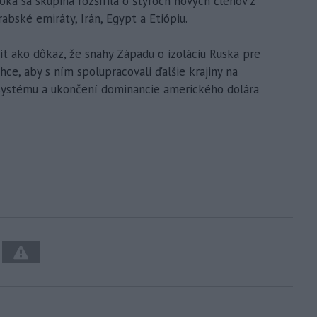
oka sa skupina rozšírila o štyroch nových členov z
abské emiráty, Irán, Egypt a Etiópiu.
t ako dôkaz, že snahy Západu o izoláciu Ruska pre
chce, aby s ním spolupracovali ďalšie krajiny na
systému a ukončení dominancie amerického dolára