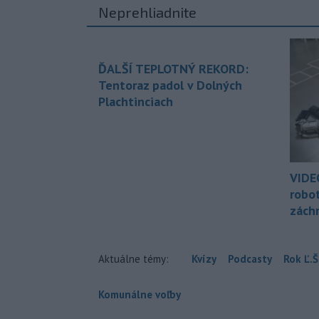
Neprehliadnite
ĎALŠÍ TEPLOTNÝ REKORD:
Tentoraz padol v Dolných
Plachtinciach
VIDE
robo
zách
Aktuálne témy:
Kvízy
Podcasty
Rok Ľ.Š
Komunálne voľby