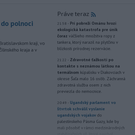
Práve teraz
do polnoci
-
Pri pobreží Ománu hrozí
21:58
ekologická katastrofa pre únik
čoraz
väčšieho množstva ropy z
tankera, ktorý narazil na plytčinu v
Bratislavskom kraji, vo
blízkosti prírodnej rezervácie.
ilinského kraja a v
-
Zdravotné ťažkosti po
21:22
kontakte s neznámou látkou na
termálnom
kúpalisku v Diakovciach v
okrese Šaľa malo 16 osôb. Záchranná
zdravotná služba osem z nich
previezla do nemocnice.
-
Ugandský parlament vo
20:49
štvrtok schválil vyslanie
ugandských vojakov
do
palestínskeho Pásma Gazy, kde by
mali pôsobiť v rámci medzinárodných
stabilizačných síl, ktoré navrhol