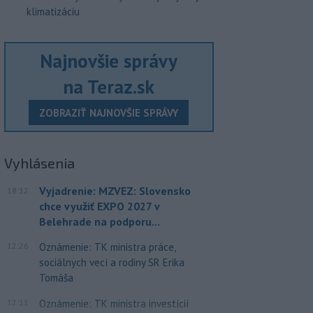
klimatizáciu
Najnovšie správy
na Teraz.sk
ZOBRAZIŤ NAJNOVŠIE SPRÁVY
Vyhlásenia
Vyjadrenie: MZVEZ: Slovensko
18:12
chce využiť EXPO 2027 v
Belehrade na podporu...
12:26
Oznámenie: TK ministra práce,
sociálnych vecí a rodiny SR Erika
Tomáša
12:11
Oznámenie: TK ministra investícií