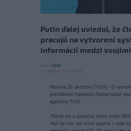
Putin ďalej uviedol, že č
pracujú na vytvorení sy
informácií medzi svojim
Autor
TASR
20. októbra 2024 14:50
Moskva 20. októbra (TASR) - O vytvor
prezidenta Vladimira Putina zatiaľ ne
agentúry TASS.
"Pokiaľ ide o spoločnú menu krajín BRICS
Mali by sme byť veľmi opatrní, v tejto s
povedal v piatok (18. 10) ruský líder