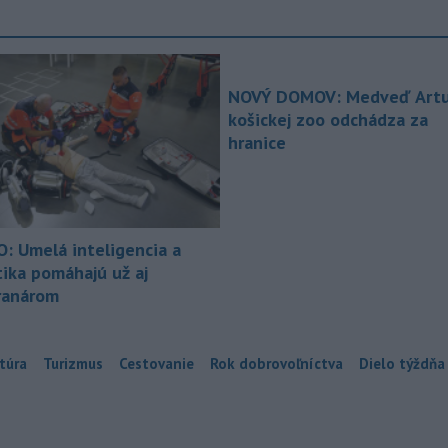
NOVÝ DOMOV: Medveď Artu
košickej zoo odchádza za
hranice
O: Umelá inteligencia a
tika pomáhajú už aj
ranárom
túra
Turizmus
Cestovanie
Rok dobrovoľníctva
Dielo týždňa