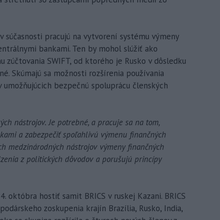
S v súčasnosti pracujú na vytvorení systému výmeny
entrálnymi bankami. Ten by mohol slúžiť ako
u zúčtovania SWIFT, od ktorého je Rusko v dôsledku
né. Skúmajú sa možnosti rozšírenia používania
ov umožňujúcich bezpečnú spoluprácu členských
ch nástrojov. Je potrebné, a pracuje sa na tom,
nkami a zabezpečiť spoľahlivú výmenu finančných
tých medzinárodných nástrojov výmeny finančných
dzenia z politických dôvodov a porušujú princípy
4. októbra hostiť samit BRICS v ruskej Kazani. BRICS
dárskeho zoskupenia krajín Brazília, Rusko, India,