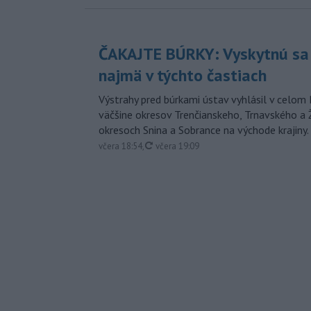
ČAKAJTE BÚRKY: Vyskytnú sa 
najmä v týchto častiach
Výstrahy pred búrkami ústav vyhlásil v celom 
väčšine okresov Trenčianskeho, Trnavského a Ž
okresoch Snina a Sobrance na východe krajiny.
aktualizované
včera 18:54
,
včera 19:09