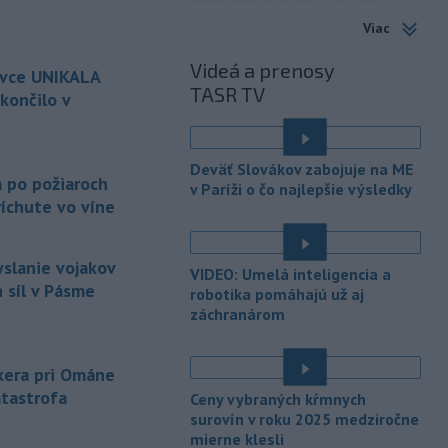
americký prezident Donald Trump.
Viac
-
Anglická futbalová asociácia
20:07
Videá a prenosy
ovce UNIKALA
(FA) stiahla svoju podporu
TASR TV
prezidentovi
Medzinárodnej
končilo v
futbalovej federácie (FIFA) Giannimu
Infantinovi, ktorý je pod paľbou kritiky
é
po jeho neúspešnom pláne.
Deväť Slovákov zabojuje na ME
a po požiaroch
v Paríži o čo najlepšie výsledky
-
Vo štvrtok do polnoci treba
18:54
íchute vo víne
najmä na západe a severozápade
Slovenska počítať s búrkami.
Slovenský hydrometeorologický ústav
yslanie vojakov
VIDEO: Umelá inteligencia a
(SHMÚ) vydal výstrahy prvého stupňa.
 síl v Pásme
robotika pomáhajú už aj
Platia aj v okresoch Snina a Sobrance.
záchranárom
-
Polícia v súčinnosti s ďalšími
18:19
záchrannými zložkami zasahuje
na
nkera pri Ománe
termálnom kúpalisku v Diakovciach.
atastrofa
Ceny vybraných kŕmnych
-
V dunajských prístavoch v
surovín v roku 2025 medziročne
17:36
mierne klesli
Bratislave, Komárne a Štúrove v