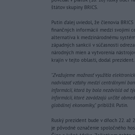
štátov skupiny BRICS.
Putin ďalej uviedol, že členovia BRIC
finančných informácií medzi svojimi c
alternatíva k medzinárodnému systém
západných sankcií v súčasnosti odreza
národných mien a vytvorenia nástroj
krajín v tejto oblasti, dodal prezident.
"Zvažujeme možnosť využitia elektronický
nadviazať vzťahy medzi centrálnymi ba
informácií, ktorá by bola nezávislá od 
informácií, ktoré zavádzajú určité obme
globálnej ekonomiky,"
priblížil Putin.
Ruský prezident bude v dňoch 22. až 2
je pôvodné označenie spoločného hospo