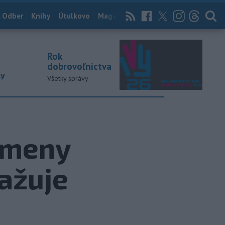
 Odber
Knihy
Útulkovo
Magazín
News Now
Archív
TASR
Rok
dobrovoľníctva
ky
Všetky správy
j meny
važuje