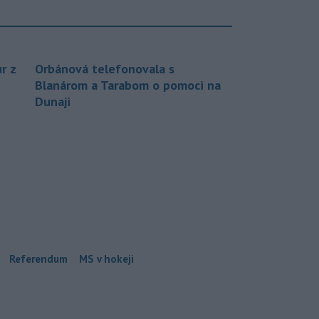
r z
Orbánová telefonovala s
Blanárom a Tarabom o pomoci na
Dunaji
Referendum
MS v hokeji