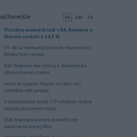
ajčítanejšie
6h
24h
7d
Pristátia osobných lodí v BA, Komárne a
Štúrove vzrástli o 14,5 %
EY: Ak sa Hormuzský prieliv do roka neotvorí,
Británii hrozí recesia
Ráž: Podpísali sme zmluvu k dokumentácii
obnovy hlavnej stanice
Letíte do Egypta? Myslite na tieto veci,
zachránia vám peniaze
V priemyselnom areáli CTP v Prešove vzniknú
desiatky pracovných miest
Štát financiami pomôže dokončiť útlm
baníctva na hornej Nitre