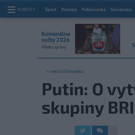
RUBRIKY
Index
Šport
Počasie
Publicistika
Slovensko
Komunálne
voľby 2026
S
Všetky správy
< sekcia
Ekonomika
Putin: O vy
skupiny BRI