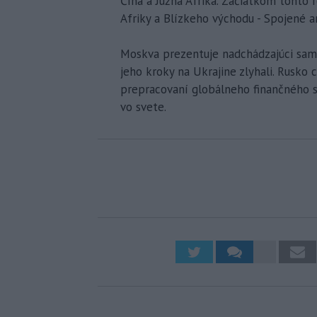
Čína a Južná Afrika. Začiatkom tohto r
Afriky a Blízkeho východu - Spojené ar
Moskva prezentuje nadchádzajúci sami
jeho kroky na Ukrajine zlyhali. Rusko 
prepracovaní globálneho finančného 
vo svete.