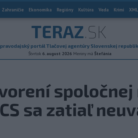
Zahraničie
Ekonomika
Regióny
Kultúra
Veda
Krimi
XML
TERAZ
.SK
pravodajský portál Tlačovej agentúry Slovenskej republi
Štvrtok
6. august 2026
Meniny má
Štefánia
tvorení spoločne
CS sa zatiaľ neu