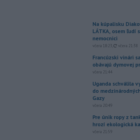
Na kúpalisku Diak
LÁTKA, osem ľudí s
nemocnici
aktualizovan
včera 18:23
,
včera 21:38
Francúzski vinári s
obávajú dymovej pr
včera 21:44
Uganda schválila v
do medzinárodných
Gazy
včera 20:49
Pre únik ropy z ta
hrozí ekologická k
včera 21:59