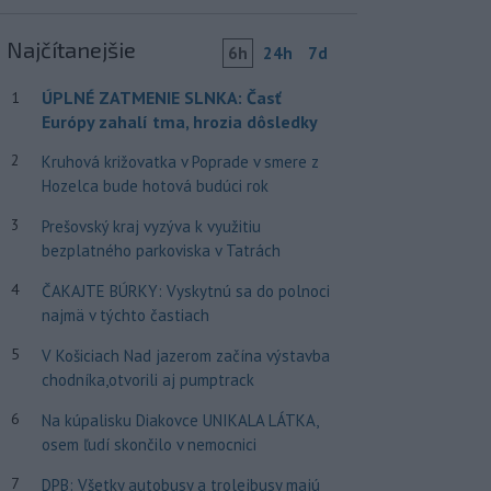
Najčítanejšie
6h
24h
7d
ÚPLNÉ ZATMENIE SLNKA: Časť
1
Európy zahalí tma, hrozia dôsledky
2
Kruhová križovatka v Poprade v smere z
Hozelca bude hotová budúci rok
3
Prešovský kraj vyzýva k využitiu
bezplatného parkoviska v Tatrách
4
ČAKAJTE BÚRKY: Vyskytnú sa do polnoci
najmä v týchto častiach
5
V Košiciach Nad jazerom začína výstavba
chodníka,otvorili aj pumptrack
6
Na kúpalisku Diakovce UNIKALA LÁTKA,
osem ľudí skončilo v nemocnici
7
DPB: Všetky autobusy a trolejbusy majú