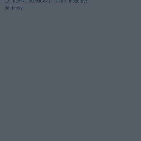
EXTRÉMNE HORÚČAVY: Takéto môžu byť
dôsledky