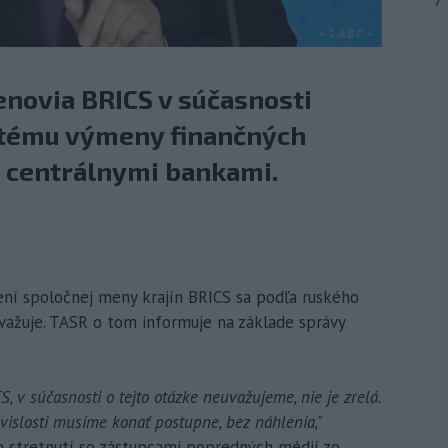
7
lenovia BRICS v súčasnosti
stému výmeny finančných
i centrálnymi bankami.
ení spoločnej meny krajín BRICS sa podľa ruského
uvažuje. TASR o tom informuje na základe správy
, v súčasnosti o tejto otázke neuvažujeme, nie je zrelá.
úvislosti musíme konať postupne, bez náhlenia,"
 na stretnutí so zástupcami popredných médií zo