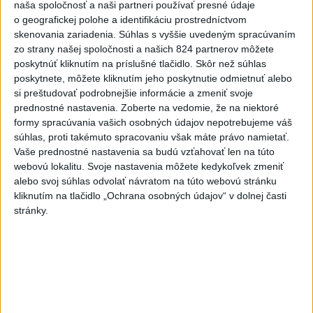
naša spoločnosť a naši partneri používať presné údaje
starosta
o geografickej polohe a identifikáciu prostredníctvom
dnes 15:47
skenovania zariadenia. Súhlas s vyššie uvedeným spracúvaním
zo strany našej spoločnosti a našich 824 partnerov môžete
Deväť Slovákov zabojuje na ME
poskytnúť kliknutím na príslušné tlačidlo. Skôr než súhlas
v Paríži o čo najlepšie výsledky
poskytnete, môžete kliknutím jeho poskytnutie odmietnuť alebo
dnes 13:05
si preštudovať podrobnejšie informácie a zmeniť svoje
prednostné nastavenia.
Zoberte na vedomie, že na niektoré
Práve teraz
formy spracúvania vašich osobných údajov nepotrebujeme váš
súhlas, proti takémuto spracovaniu však máte právo namietať.
-
V dunajských prístavoch v Bratislave, Komárne a Štúrove
17:36
Vaše prednostné nastavenia sa budú vzťahovať len na túto
v prvom
polroku 2026 zaznamenali spolu 1827 pristátí osobných
webovú lokalitu. Svoje nastavenia môžete kedykoľvek zmeniť
kajutových a výletných plavidiel.
alebo svoj súhlas odvolať návratom na túto webovú stránku
kliknutím na tlačidlo „Ochrana osobných údajov“ v dolnej časti
stránky.
Viac
Videá a prenosy TASR TV
Deväť Slovákov zabojuje na ME v Paríži
o čo najlepšie výsledky