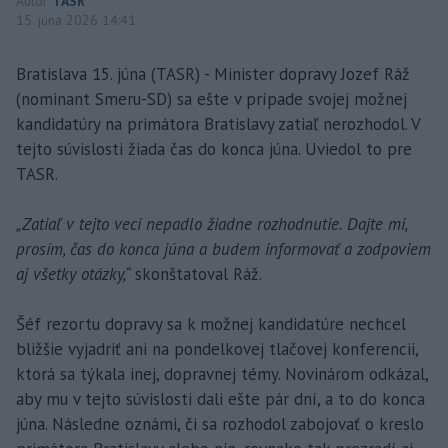
Autor
TASR
15. júna 2026 14:41
Bratislava 15. júna (TASR) - Minister dopravy Jozef Ráž
(nominant Smeru-SD) sa ešte v prípade svojej možnej
kandidatúry na primátora Bratislavy zatiaľ nerozhodol. V
tejto súvislosti žiada čas do konca júna. Uviedol to pre
TASR.
„Zatiaľ v tejto veci nepadlo žiadne rozhodnutie. Dajte mi,
prosím, čas do konca júna a budem informovať a zodpoviem
aj všetky otázky,“
skonštatoval Ráž.
Šéf rezortu dopravy sa k možnej kandidatúre nechcel
bližšie vyjadriť ani na pondelkovej tlačovej konferencii,
ktorá sa týkala inej, dopravnej témy. Novinárom odkázal,
aby mu v tejto súvislosti dali ešte pár dní, a to do konca
júna. Následne oznámi, či sa rozhodol zabojovať o kreslo