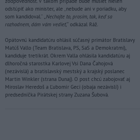
zodpovednosť. V takom prípade bude musieť nielen
odstúpiť ako minister, ale „nebude ani v poriadku, aby
som kandidoval.“
„Nechajte to, prosím, tak, keď sa
rozhodnem, dám vám vedieť,“
odkázal Ráž.
Opätovnú kandidatúru ohlásil súčasný primátor Bratislavy
Matúš Vallo (Team Bratislava, PS, SaS a Demokratmi),
kandiduje tretíkrát. Okrem Valla ohlásila kandidatúru aj
dlhoročná starostka Karlovej Vsi Dana Čahojová
(nezávislá) a bratislavský mestský a krajský poslanec
Martin Winkler (strana Dunaj). O post chcú zabojovať aj
Miroslav Heredoš a Ľubomír Geci (obaja nezávislí) i
predsedníčka Pirátskej strany Zuzana Šubová.