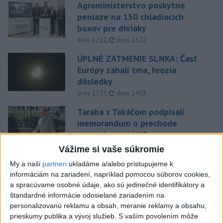
Agroministerstvo poskytne
peniaze na 150 chladiacich
boxov pre diviaky
aktualizované
dnes 12:11
,
dnes 13:22
ÚPLNÉ ZATMENIE SLNKA: Časť
Európy zahalí tma, hrozia
dôsledky
aktualizované
dnes 13:35
,
dnes 14:03
Taraba s Takáčom podpísali
memorandum o prechode
pozemkov pod NP
aktualizované
dnes 13:26
,
dnes 14:05
Vážime si vaše súkromie
EXTRÉMNE HORÚČAVY: Takéto
My a naši
partneri
ukladáme a/alebo pristupujeme k
informáciám na zariadení, napríklad pomocou súborov cookies,
môžu byť dôsledky
a spracúvame osobné údaje, ako sú jedinečné identifikátory a
dnes 14:34
štandardné informácie odosielané zariadením na
personalizovanú reklamu a obsah, meranie reklamy a obsahu,
Na hranici Maroka s Ceutou
prieskumy publika a vývoj služieb.
S vaším povolením môže
zomrelo asi 100 ľudí, oznámil