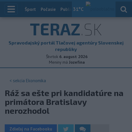
31
°C
Index
Šport
Počasie
Publicistika
Slovensko
Zahranič
TERAZ
.SK
Spravodajský portál Tlačovej agentúry Slovenskej
republiky
Štvrtok
6. august 2026
Meniny má
Jozefína
< sekcia
Ekonomika
Ráž sa ešte pri kandidatúre na
primátora Bratislavy
nerozhodol
Zdieľaj na Facebooku