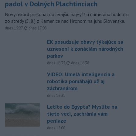
padol v Dolných Plachtinciach
Nový rekord prekonal doterajšiu najvyššiu nameranú hodnotu
zo stredy (5. 8.) z Kamenice nad Hronom na juhu Slovenska.
aktualizované
dnes 15:27
,
dnes 17:08
EK posudzuje obavy týkajúce sa
uznesení k zonáciám národných
parkov
aktualizované
dnes 16:35
,
dnes 16:38
VIDEO: Umelá inteligencia a
robotika pomáhajú už aj
záchranárom
dnes 12:31
Letíte do Egypta? Myslite na
tieto veci, zachránia vám
peniaze
dnes 15:00