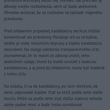
primátora Bratislavy alebo nie, rovnako tak prezradí aj
dôvody svojho rozhodnutia, nech už bude akékoľvek.
Pôvodne avizoval, že sa rozhodne na základe májového
prieskumu.
Pred ohlásením prípadnej kandidatúry nechcel bližšie
komentovať ani prieskumy. Považuje ich za virtuálne,
keďže je stále ministrom dopravy a žiadnu kandidatúru
neoznámil. Na margo založenia transparentného účtu
poznamenal, že to musel zo zákona urobiť, lebo
akékoľvek výdaje, ktoré by mohli súvisieť s budúcou
kandidatúrou, a aj pred jej ohlásením, musia byť hradené
z tohto účtu.
Na otázku, či sa do kandidatúry, po tom všetkom, dá
neisť, odpovedal kladne. Stať sa totiž podľa neho môže
hocičo. Môže sa podľa neho stať ďalšia vlaková nehoda
alebo padne most a bude treba vyvodzovať