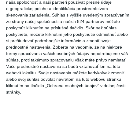
naša spoločnosť a naši partneri používať presné údaje
aktualizované
dnes 9:03
,
dnes 9:55
o geografickej polohe a identifikáciu prostredníctvom
skenovania zariadenia. Súhlas s vyššie uvedeným spracúvaním
ZATMENIE SLNKA AJ NA
zo strany našej spoločnosti a našich 824 partnerov môžete
SLOVENSKU: Pozorovať sa bude
poskytnúť kliknutím na príslušné tlačidlo. Skôr než súhlas
dať budúci týždeň
poskytnete, môžete kliknutím jeho poskytnutie odmietnuť alebo
dnes 9:40
si preštudovať podrobnejšie informácie a zmeniť svoje
prednostné nastavenia.
Zoberte na vedomie, že na niektoré
Útok na cudzincov v Nitre:
formy spracúvania vašich osobných údajov nepotrebujeme váš
Agresori boli údajne v kuklách
súhlas, proti takémuto spracovaniu však máte právo namietať.
dnes 9:46
Vaše prednostné nastavenia sa budú vzťahovať len na túto
webovú lokalitu. Svoje nastavenia môžete kedykoľvek zmeniť
Po streľbe v škole neďaleko
alebo svoj súhlas odvolať návratom na túto webovú stránku
Bangkoku hlásia štyroch
kliknutím na tlačidlo „Ochrana osobných údajov“ v dolnej časti
mŕtvych
stránky.
aktualizované
dnes 6:34
,
dnes 8:13
Maroko je pripravené
spolupracovať na návrate
neplnoletých migrantov
dnes 6:32