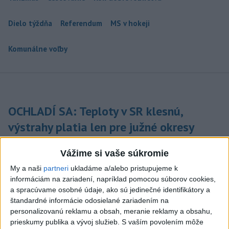
Dielo týždňa
Referendum
MS v hokeji
Komunálne voľby
OCHLADÍ SA: Teploty v SR klesnú,
výstrahy platia len pre južné okresy
Teploty okolo 33 stupňov Celzia sa v piatok môžu vyskytnúť v
Vážime si vaše súkromie
okresoch Komárno, Nové Zámky, Levice, Krupina, Veľký Krtíš a
Lučenec.
My a naši
partneri
ukladáme a/alebo pristupujeme k
dnes 8:08
informáciám na zariadení, napríklad pomocou súborov cookies,
a spracúvame osobné údaje, ako sú jedinečné identifikátory a
Generálna prokuratúra podala
štandardné informácie odosielané zariadením na
personalizovanú reklamu a obsah, meranie reklamy a obsahu,
pre určenie volebných obvodov
prieskumy publika a vývoj služieb.
S vaším povolením môže
8 protestov