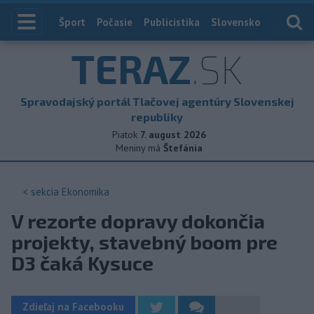
Index
Šport
Počasie
Publicistika
Slovensko
Zahranič
TERAZ
.SK
Spravodajský portál Tlačovej agentúry Slovenskej
republiky
Piatok
7. august 2026
Meniny má
Štefánia
< sekcia
Ekonomika
V rezorte dopravy dokončia
projekty, stavebný boom pre
D3 čaká Kysuce
Zdieľaj na Facebooku