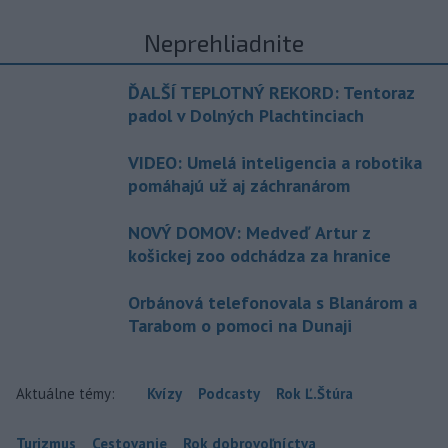
Neprehliadnite
ĎALŠÍ TEPLOTNÝ REKORD: Tentoraz
padol v Dolných Plachtinciach
VIDEO: Umelá inteligencia a robotika
pomáhajú už aj záchranárom
NOVÝ DOMOV: Medveď Artur z
košickej zoo odchádza za hranice
Orbánová telefonovala s Blanárom a
Tarabom o pomoci na Dunaji
Aktuálne témy:
Kvízy
Podcasty
Rok Ľ.Štúra
Turizmus
Cestovanie
Rok dobrovoľníctva