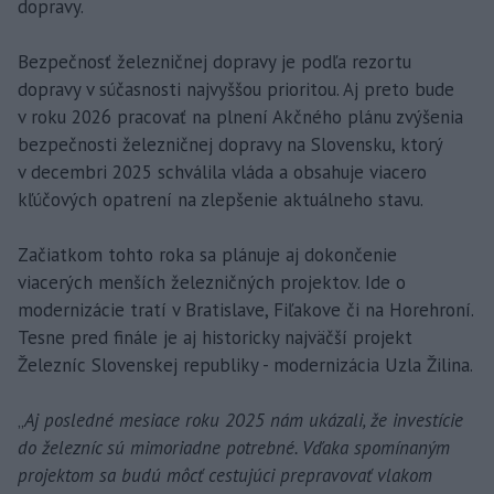
dopravy.
Bezpečnosť železničnej dopravy je podľa rezortu
dopravy v súčasnosti najvyššou prioritou. Aj preto bude
v roku 2026 pracovať na plnení Akčného plánu zvýšenia
bezpečnosti železničnej dopravy na Slovensku, ktorý
v decembri 2025 schválila vláda a obsahuje viacero
kľúčových opatrení na zlepšenie aktuálneho stavu.
Začiatkom tohto roka sa plánuje aj dokončenie
viacerých menších železničných projektov. Ide o
modernizácie tratí v Bratislave, Fiľakove či na Horehroní.
Tesne pred finále je aj historicky najväčší projekt
Železníc Slovenskej republiky - modernizácia Uzla Žilina.
„
Aj posledné mesiace roku 2025 nám ukázali, že investície
do železníc sú mimoriadne potrebné. Vďaka spomínaným
projektom sa budú môcť cestujúci prepravovať vlakom