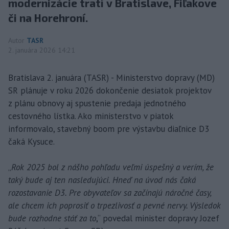
modernizácie tratí v Bratislave, Fiľakove
či na Horehroní.
Autor
TASR
2. januára 2026 14:21
Bratislava 2. januára (TASR) - Ministerstvo dopravy (MD)
SR plánuje v roku 2026 dokončenie desiatok projektov
z plánu obnovy aj spustenie predaja jednotného
cestovného lístka. Ako ministerstvo v piatok
informovalo, stavebný boom pre výstavbu diaľnice D3
čaká Kysuce.
„
Rok 2025 bol z nášho pohľadu veľmi úspešný a verím, že
taký bude aj ten nasledujúci. Hneď na úvod nás čaká
rozostavanie D3. Pre obyvateľov sa začínajú náročné časy,
ale chcem ich poprosiť o trpezlivosť a pevné nervy. Výsledok
bude rozhodne stáť za to
,“ povedal minister dopravy Jozef