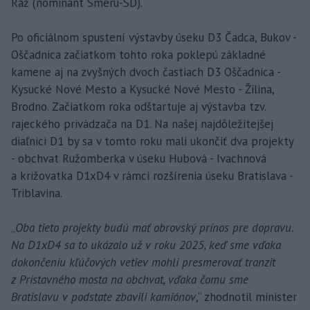
Ráž (nominant Smeru-SD).
Po oficiálnom spustení výstavby úseku D3 Čadca, Bukov -
Oščadnica začiatkom tohto roka poklepú základné
kamene aj na zvyšných dvoch častiach D3 Oščadnica -
Kysucké Nové Mesto a Kysucké Nové Mesto - Žilina,
Brodno. Začiatkom roka odštartuje aj výstavba tzv.
rajeckého privádzača na D1. Na našej najdôležitejšej
diaľnici D1 by sa v tomto roku mali ukončiť dva projekty
- obchvat Ružomberka v úseku Hubová - Ivachnová
a križovatka D1xD4 v rámci rozšírenia úseku Bratislava -
Triblavina.
„
Oba tieto projekty budú mať obrovský prínos pre dopravu.
Na D1xD4 sa to ukázalo už v roku 2025, keď sme vďaka
dokončeniu kľúčových vetiev mohli presmerovať tranzit
z Prístavného mosta na obchvat, vďaka čomu sme
Bratislavu v podstate zbavili kamiónov
,“ zhodnotil minister