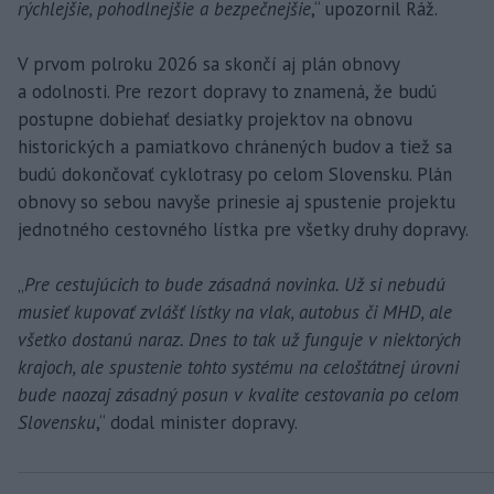
rýchlejšie, pohodlnejšie a bezpečnejšie
,“ upozornil Ráž.
V prvom polroku 2026 sa skončí aj plán obnovy
a odolnosti. Pre rezort dopravy to znamená, že budú
postupne dobiehať desiatky projektov na obnovu
historických a pamiatkovo chránených budov a tiež sa
budú dokončovať cyklotrasy po celom Slovensku. Plán
obnovy so sebou navyše prinesie aj spustenie projektu
jednotného cestovného lístka pre všetky druhy dopravy.
„
Pre cestujúcich to bude zásadná novinka. Už si nebudú
musieť kupovať zvlášť lístky na vlak, autobus či MHD, ale
všetko dostanú naraz. Dnes to tak už funguje v niektorých
krajoch, ale spustenie tohto systému na celoštátnej úrovni
bude naozaj zásadný posun v kvalite cestovania po celom
Slovensku
,“ dodal minister dopravy.