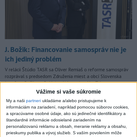
J. Božik: Financovanie samospráv nie je
ich jediný problém
V relácii Štúdio TASR sa Oliver Remiaš o reforme samospráv
rozprával s predsedom Združenia miest a obcí Slovenska
Jozefom Božikom. Reláciu nájdete aj na YouTube a
podcastových platformách.
Vážime si vaše súkromie
dnes 7:00
My a naši
partneri
ukladáme a/alebo pristupujeme k
informáciám na zariadení, napríklad pomocou súborov cookies,
DOČKALI SME SA: Uplynulá noc
a spracúvame osobné údaje, ako sú jedinečné identifikátory a
bola najchladnejšia za posledné
štandardné informácie odosielané zariadením na
týždne
personalizovanú reklamu a obsah, meranie reklamy a obsahu,
dnes 10:27
prieskumy publika a vývoj služieb.
S vaším povolením môže