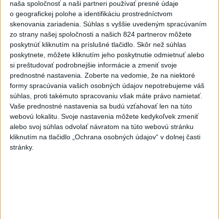
naša spoločnosť a naši partneri používať presné údaje
Chlapec obvinený zo streľby v
o geografickej polohe a identifikáciu prostredníctvom
Thajsku sledoval násilný obsah
skenovania zariadenia. Súhlas s vyššie uvedeným spracúvaním
online
zo strany našej spoločnosti a našich 824 partnerov môžete
dnes 12:01
poskytnúť kliknutím na príslušné tlačidlo. Skôr než súhlas
poskytnete, môžete kliknutím jeho poskytnutie odmietnuť alebo
Gardy neotvoria Hormuzský
si preštudovať podrobnejšie informácie a zmeniť svoje
prieliv, kým USA neprijmú
prednostné nastavenia.
Zoberte na vedomie, že na niektoré
podmienky Teheránu
formy spracúvania vašich osobných údajov nepotrebujeme váš
súhlas, proti takémuto spracovaniu však máte právo namietať.
dnes 12:25
Vaše prednostné nastavenia sa budú vzťahovať len na túto
OTESTUJTE SA: Rozumiete
webovú lokalitu. Svoje nastavenia môžete kedykoľvek zmeniť
slovenským nárečiam? Tieto
alebo svoj súhlas odvolať návratom na túto webovú stránku
slová vás potrápia
kliknutím na tlačidlo „Ochrana osobných údajov“ v dolnej časti
stránky.
dnes 7:00
V prípade únosu študentky
Sone majú odznieť záverečné
reči
dnes 9:36