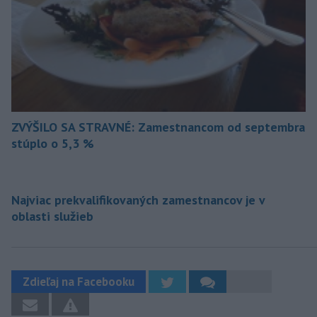
ZVÝŠILO SA STRAVNÉ: Zamestnancom od septembra
stúplo o 5,3 %
Najviac prekvalifikovaných zamestnancov je v
oblasti služieb
Zdieľaj na Facebooku