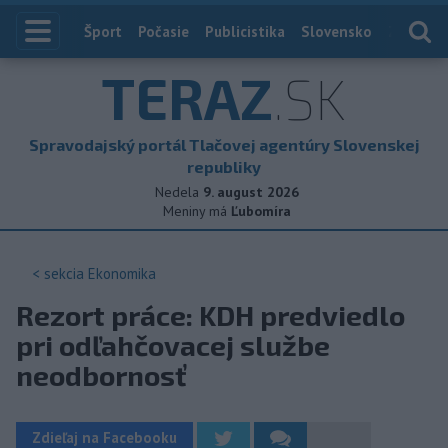
Index
Šport
Počasie
Publicistika
Slovensko
Zahranič
TERAZ
.SK
Spravodajský portál Tlačovej agentúry Slovenskej
republiky
Nedela
9. august 2026
Meniny má
Ľubomíra
< sekcia
Ekonomika
Rezort práce: KDH predviedlo
pri odľahčovacej službe
neodbornosť
Zdieľaj na Facebooku