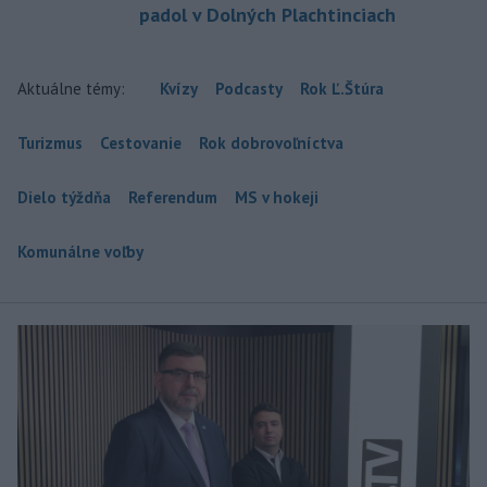
padol v Dolných Plachtinciach
Aktuálne témy:
Kvízy
Podcasty
Rok Ľ.Štúra
Turizmus
Cestovanie
Rok dobrovoľníctva
Dielo týždňa
Referendum
MS v hokeji
Komunálne voľby