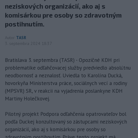
neziskových organizácií, ako aj s
komisárkou pre osoby so zdravotným
postihnutím.
Autor
TASR
3. septembra 2024 18:37
Bratislava 3. septembra (TASR) - Opozičné KDH pri
problematike odľahčovacej služby predviedlo absolútnu
neodbornosť a neznalosť. Uviedla to Karolína Ducká,
hovorkyňa Ministerstva práce, sociálnych vecí a rodiny
(MPSVR) SR, v reakcii na vyjadrenia poslankyne KDH
Martiny Holečkovej.
Pilotný projekt Podpora odľahčenia opatrovateľov bol
podľa Duckej konzultovaný so zástupcami neziskových
organizácií, ako aj s komisárkou pre osoby so
zdravotným postihnutím. Práve tento projekt má