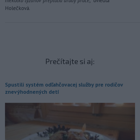
niekoľko týždňov preplatia úrady práce
," uviedla
Holečková.
Prečítajte si aj:
Spustili systém odľahčovacej služby pre rodičov
znevýhodnených detí