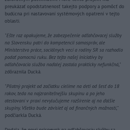
preukázať opodstatnenosť takejto podpory a pomôcť do
budúcna pri nastavovaní systémových opatrení v tejto
oblasti.
"
Ešte raz opakujeme, že zabezpečenie odľahčovacej služby
na Slovensku patrí do kompetencií samospráv, ale
Ministerstvo práce, sociálnych vecí a rodiny SR sa rozhodlo
podať pomocnú ruku. Bez tejto našej iniciatívy by
odľahčovacia služba naďalej zostala prakticky nefunkčná
,"
zdôraznila Ducká.
"
Pilotný projekt od začiatku cielime na deti od šesť do 18
rokov, teda na najzraniteľnejšiu skupinu a po jeho
otestovaní v praxi nevylučujeme rozšírenie aj na ďalšie
skupiny. Všetko bude závisieť aj od finančných možností
,"
podčiarkla Ducká.
Dodala, že nový príspevok na odľahčovaciu službu sa