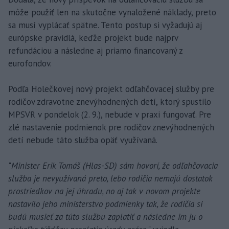
môže použiť len na skutočne vynaložené náklady, preto
sa musí vyplácať spätne. Tento postup si vyžadujú aj
európske pravidlá, keďže projekt bude najprv
refundáciou a následne aj priamo financovaný z
eurofondov.
Podľa Holečkovej nový projekt odľahčovacej služby pre
rodičov zdravotne znevýhodnených detí, ktorý spustilo
MPSVR v pondelok (2. 9.), nebude v praxi fungovať. Pre
zlé nastavenie podmienok pre rodičov znevýhodnených
detí nebude táto služba opäť využívaná.
"
Minister Erik Tomáš (Hlas-SD) sám hovorí, že odľahčovacia
služba je nevyužívaná preto, lebo rodičia nemajú dostatok
prostriedkov na jej úhradu, no aj tak v novom projekte
nastavilo jeho ministerstvo podmienky tak, že rodičia si
budú musieť za túto službu zaplatiť a následne im ju o