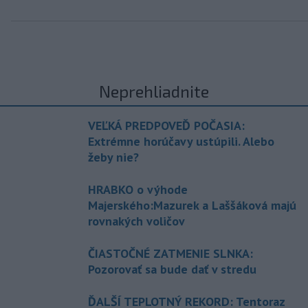
Neprehliadnite
VEĽKÁ PREDPOVEĎ POČASIA:
Extrémne horúčavy ustúpili. Alebo
žeby nie?
HRABKO o výhode
Majerského:Mazurek a Laššáková majú
rovnakých voličov
ČIASTOČNÉ ZATMENIE SLNKA:
Pozorovať sa bude dať v stredu
ĎALŠÍ TEPLOTNÝ REKORD: Tentoraz