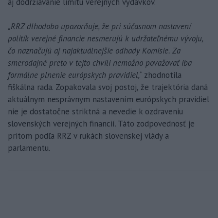
aj dodržiavanie limitu verejných výdavkov.
„RRZ dlhodobo upozorňuje, že pri súčasnom nastavení
politík verejné financie nesmerujú k udržateľnému vývoju,
čo naznačujú aj najaktuálnejšie odhady Komisie. Za
smerodajné preto v tejto chvíli nemožno považovať iba
formálne plnenie európskych pravidiel,
“ zhodnotila
fiškálna rada. Zopakovala svoj postoj, že trajektória daná
aktuálnym nesprávnym nastavením európskych pravidiel
nie je dostatočne striktná a nevedie k ozdraveniu
slovenských verejných financií. Táto zodpovednosť je
pritom podľa RRZ v rukách slovenskej vlády a
parlamentu.