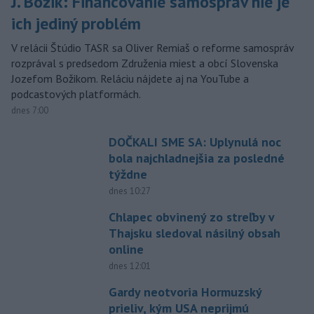
J. Božik: Financovanie samospráv nie je
ich jediný problém
V relácii Štúdio TASR sa Oliver Remiaš o reforme samospráv
rozprával s predsedom Združenia miest a obcí Slovenska
Jozefom Božikom. Reláciu nájdete aj na YouTube a
podcastových platformách.
dnes 7:00
DOČKALI SME SA: Uplynulá noc
bola najchladnejšia za posledné
týždne
dnes 10:27
Chlapec obvinený zo streľby v
Thajsku sledoval násilný obsah
online
dnes 12:01
Gardy neotvoria Hormuzský
prieliv, kým USA neprijmú