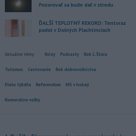
Pozorovať sa bude dať v stredu
ĎALŠÍ TEPLOTNÝ REKORD: Tentoraz
padol v Dolných Plachtinciach
Aktuálne témy:
Kvízy
Podcasty
Rok Ľ.Štúra
Turizmus
Cestovanie
Rok dobrovoľníctva
Dielo týždňa
Referendum
MS v hokeji
Komunálne voľby