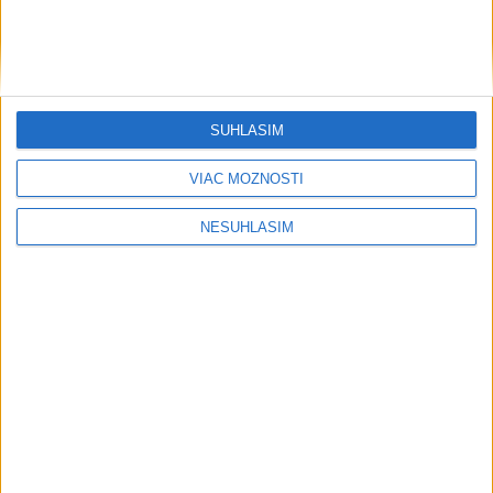
ŠTIBRAVÁ: Štvrté miesto v silnej
svetovej konkurencii je výborné
SÚHLASÍM
Šport
VIAC MOŽNOSTÍ
NESÚHLASÍM
....
....