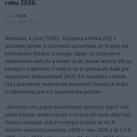
roku 2026.
Autor
TASR
4. júna 2026 12:10
Bratislava 4. júna (TASR) - Európska komisia (EK) v
aktuálnej správe o Slovensku upozorňuje, že krajina má
krátkozrakú fiškálnu stratégiu, zápasí so znižovaním
nadmerného deficitu a nedarí sa jej dostať verejný dlh na
klesajúcu trajektóriu. V reakcii na to poukázala Rada pre
rozpočtovú zodpovednosť (RRZ). EK zverejnila v stredu
(3.6.) pravidelné hodnotenie ekonomík členských krajín
a odporúčania pre ich hospodársku politiku.
„Slovensko síce prijalo konsolidačné opatrenia, deficit však
podľa Komisie zostáva vysoký a verejný dlh bude ďalej rásť.
Komisia odhaduje deficit verejných financií na 4,6 %
hrubého domáceho produktu (HDP) v roku 2026 a až 5,4 %