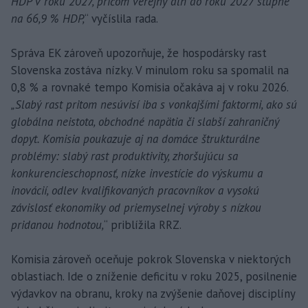
HDP v roku 2027, pričom verejný dlh do roku 2027 stúpne
na 66,9 % HDP,
“ vyčíslila rada.
Správa EK zároveň upozorňuje, že hospodársky rast
Slovenska zostáva nízky. V minulom roku sa spomalil na
0,8 % a rovnaké tempo Komisia očakáva aj v roku 2026.
„Slabý rast pritom nesúvisí iba s vonkajšími faktormi, ako sú
globálna neistota, obchodné napätia či slabší zahraničný
dopyt. Komisia poukazuje aj na domáce štrukturálne
problémy: slabý rast produktivity, zhoršujúcu sa
konkurencieschopnosť, nízke investície do výskumu a
inovácií, odlev kvalifikovaných pracovníkov a vysokú
závislosť ekonomiky od priemyselnej výroby s nízkou
pridanou hodnotou,
“ priblížila RRZ.
Komisia zároveň oceňuje pokrok Slovenska v niektorých
oblastiach. Ide o zníženie deficitu v roku 2025, posilnenie
výdavkov na obranu, kroky na zvýšenie daňovej disciplíny