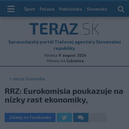
Index
Šport
Počasie
Publicistika
Slovensko
Zahranič
TERAZ
.SK
Spravodajský portál Tlačovej agentúry Slovenskej
republiky
Nedela
9. august 2026
Meniny má
Ľubomíra
< sekcia
Ekonomika
RRZ: Eurokomisia poukazuje na
nízky rast ekonomiky,
Zdieľaj na Facebooku