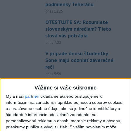
podmienky Teheránu
dnes 12:25
OTESTUJTE SA: Rozumiete
slovenským nárečiam? Tieto
slová vás potrápia
dnes 7:00
V prípade únosu študentky
Sone majú odznieť záverečné
reči
dnes 9:36
TAXIKÁR POD VPLYVOM
Vážime si vaše súkromie
DROG:Na festivale Lovestream
My a naši
partneri
ukladáme a/alebo pristupujeme k
narazil do policajtov
informáciám na zariadení, napríklad pomocou súborov cookies,
dnes 12:30
a spracúvame osobné údaje, ako sú jedinečné identifikátory a
štandardné informácie odosielané zariadením na
POKUS O VRAŽDU: Polícia
personalizovanú reklamu a obsah, meranie reklamy a obsahu,
obvinila mladíkov, ktorí
prieskumy publika a vývoj služieb.
S vaším povolením môže
zaútočili na taxikára