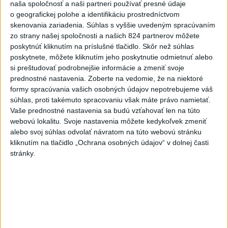
naša spoločnosť a naši partneri používať presné údaje
dnes 11:40
o geografickej polohe a identifikáciu prostredníctvom
skenovania zariadenia. Súhlas s vyššie uvedeným spracúvaním
Agrorezort: Výmera lesných
zo strany našej spoločnosti a našich 824 partnerov môžete
pozemkov a porastov sa
poskytnúť kliknutím na príslušné tlačidlo. Skôr než súhlas
dlhodobo zvyšuje
poskytnete, môžete kliknutím jeho poskytnutie odmietnuť alebo
dnes 10:24
si preštudovať podrobnejšie informácie a zmeniť svoje
prednostné nastavenia.
Zoberte na vedomie, že na niektoré
Slováci prehrali duel o bronz,
formy spracúvania vašich osobných údajov nepotrebujeme váš
Štolc: Hodnotí sa to ťažko
súhlas, proti takémuto spracovaniu však máte právo namietať.
dnes 10:18
Vaše prednostné nastavenia sa budú vzťahovať len na túto
webovú lokalitu. Svoje nastavenia môžete kedykoľvek zmeniť
Práve teraz
alebo svoj súhlas odvolať návratom na túto webovú stránku
kliknutím na tlačidlo „Ochrana osobných údajov“ v dolnej časti
-
Polícia v sobotu (8. 8.) večer odhalila taxikára, ktorý v
12:27
stránky.
Bratislave
na festivale Lovestream rozvážal ľudí pod vplyvom drog.
Vodič spôsobil dopravnú nehodu, pri ktorej nedošlo k zraneniu osôb.
Následne u neho polícia odhalila prítomnosť THC.
Viac
Videá a prenosy TASR TV