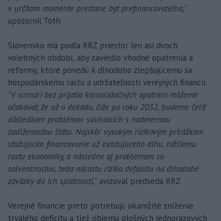
v určitom momente prestane byť prefinancovateľná
,"
upozornil Tóth.
Slovensko má podľa RRZ priestor len asi dvoch
volebných období, aby zaviedlo vhodné opatrenia a
reformy, ktoré povedú k dlhodobo zlepšujúcemu sa
hospodárskemu rastu a udržateľnosti verejných financií.
"
V scenári bez prijatia konsolidačných opatrení môžeme
očakávať, že už o dekádu, čiže po roku 2032, budeme čeliť
dôsledkom problémov súvisiacich s nadmernou
zadlženosťou štátu. Najskôr vysokým rizikovým prirážkam
sťažujúcim financovanie už existujúceho dlhu, nižšiemu
rastu ekonomiky, a následne aj problémom so
solventnosťou, teda nárastu rizika defaultu na dlhodobé
záväzky do ich splatnosti
," avizoval predseda RRZ.
Verejné financie preto potrebujú okamžité zníženie
trvalého deficitu a tiež objemu plošných jednorazových