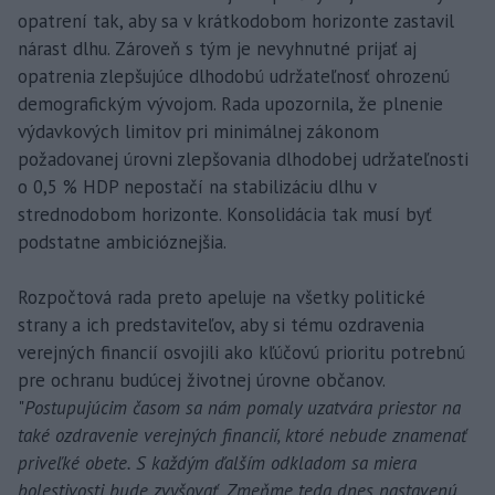
opatrení tak, aby sa v krátkodobom horizonte zastavil
nárast dlhu. Zároveň s tým je nevyhnutné prijať aj
opatrenia zlepšujúce dlhodobú udržateľnosť ohrozenú
demografickým vývojom. Rada upozornila, že plnenie
výdavkových limitov pri minimálnej zákonom
požadovanej úrovni zlepšovania dlhodobej udržateľnosti
o 0,5 % HDP nepostačí na stabilizáciu dlhu v
strednodobom horizonte. Konsolidácia tak musí byť
podstatne ambicióznejšia.
Rozpočtová rada preto apeluje na všetky politické
strany a ich predstaviteľov, aby si tému ozdravenia
verejných financií osvojili ako kľúčovú prioritu potrebnú
pre ochranu budúcej životnej úrovne občanov.
"
Postupujúcim časom sa nám pomaly uzatvára priestor na
také ozdravenie verejných financií, ktoré nebude znamenať
priveľké obete. S každým ďalším odkladom sa miera
bolestivosti bude zvyšovať. Zmeňme teda dnes nastavenú