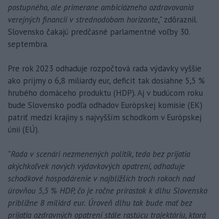
postupného, ale primerane ambiciózneho ozdravovania
verejných financií v strednodobom horizonte
," zdôraznil.
Slovensko čakajú predčasné parlamentné voľby 30.
septembra.
Pre rok 2023 odhaduje rozpočtová rada výdavky vyššie
ako príjmy o 6,8 miliardy eur, deficit tak dosiahne 5,5 %
hrubého domáceho produktu (HDP). Aj v budúcom roku
bude Slovensko podľa odhadov Európskej komisie (EK)
patriť medzi krajiny s najvyšším schodkom v Európskej
únii (EÚ).
"
Rada v scenári nezmenených politík, teda bez prijatia
akýchkoľvek nových výdavkových opatrení, odhaduje
schodkové hospodárenie v najbližších troch rokoch nad
úrovňou 5,5 % HDP, čo je ročne prírastok k dlhu Slovenska
približne 8 miliárd eur. Úroveň dlhu tak bude mať bez
prijatia ozdravných opatrení stále rastúcu trajektóriu, ktorá