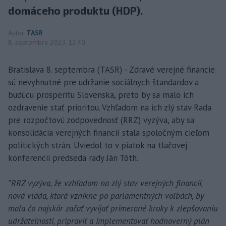
domáceho produktu (HDP).
Autor
TASR
8. septembra 2023 12:40
Bratislava 8. septembra (TASR) - Zdravé verejné financie
sú nevyhnutné pre udržanie sociálnych štandardov a
budúcu prosperitu Slovenska, preto by sa malo ich
ozdravenie stať prioritou. Vzhľadom na ich zlý stav Rada
pre rozpočtovú zodpovednosť (RRZ) vyzýva, aby sa
konsolidácia verejných financií stala spoločným cieľom
politických strán. Uviedol to v piatok na tlačovej
konferencii predseda rady Ján Tóth.
"
RRZ vyzýva, že vzhľadom na zlý stav verejných financií,
nová vláda, ktorá vznikne po parlamentných voľbách, by
mala čo najskôr začať vyvíjať primerané kroky k zlepšovaniu
udržateľnosti, pripraviť a implementovať hodnoverný plán