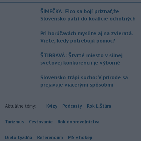
ŠIMEČKA: Fico sa bojí priznať,že
Slovensko patrí do koalície ochotných
Pri horúčavách myslite aj na zvieratá.
Viete, kedy potrebujú pomoc?
ŠTIBRAVÁ: Štvrté miesto v silnej
svetovej konkurencii je výborné
Slovensko trápi sucho: V prírode sa
prejavuje viacerými spôsobmi
Aktuálne témy:
Kvízy
Podcasty
Rok Ľ.Štúra
Turizmus
Cestovanie
Rok dobrovoľníctva
Dielo týždňa
Referendum
MS v hokeji