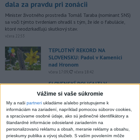
dala za pravdu pri zonácii
Minister životného prostredia Tomáš Taraba (nominant SNS)
sa voči týmto tvrdeniam ohradil s tým, že ide o fabulácie,
ktoré neodzrkadľujú skutkový stav.
včera 22:53
TEPLOTNÝ REKORD NA
SLOVENSKU: Padol v Kamenici
nad Hronom
aktualizované
včera 17:09
,
včera 18:42
SLOVENSKÍ POLICAJTI V
CHORVÁTSKU: Pomáhali i pri
Vážime si vaše súkromie
podvode s ubytovaním
My a naši
partneri
ukladáme a/alebo pristupujeme k
včera 19:21
informáciám na zariadení, napríklad pomocou súborov cookies,
Dron s výbušninami na letisku
a spracúvame osobné údaje, ako sú jedinečné identifikátory a
štandardné informácie odosielané zariadením na
Lipsko/Halle: Spustili
personalizovanú reklamu a obsah, meranie reklamy a obsahu,
vyšetrovanie
prieskumy publika a vývoj služieb.
S vaším povolením môže
včera 21:29