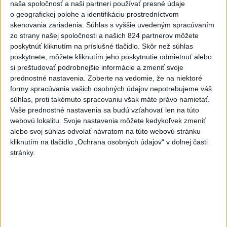
naša spoločnosť a naši partneri používať presné údaje
o geografickej polohe a identifikáciu prostredníctvom
ZRÁŽKA VLAKU S AUTOM V
skenovania zariadenia. Súhlas s vyššie uvedeným spracúvaním
LOZORNE: Rušňovodič jej už
zo strany našej spoločnosti a našich 824 partnerov môžete
nedokázal zabrániť
poskytnúť kliknutím na príslušné tlačidlo. Skôr než súhlas
včera 20:05
poskytnete, môžete kliknutím jeho poskytnutie odmietnuť alebo
si preštudovať podrobnejšie informácie a zmeniť svoje
Pri sobotňajšom výbuchu v
prednostné nastavenia.
Zoberte na vedomie, že na niektoré
Moskve údajne zahynul aj zať
formy spracúvania vašich osobných údajov nepotrebujeme váš
generála Čajka
súhlas, proti takémuto spracovaniu však máte právo namietať.
včera 18:55
Vaše prednostné nastavenia sa budú vzťahovať len na túto
webovú lokalitu. Svoje nastavenia môžete kedykoľvek zmeniť
V Kolumbii zachránili mláďa
alebo svoj súhlas odvolať návratom na túto webovú stránku
zatúlaného hrocha z
kliknutím na tlačidlo „Ochrana osobných údajov“ v dolnej časti
Escobarovho stáda
stránky.
včera 19:32
Wesemann ovládol skoky z 3 m
dosky a má druhé zlato
včera 21:37
Gutová-Behramiová definitívne