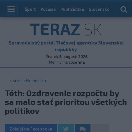
Index
Šport
Počasie
Publicistika
Slovensko
Zahranič
TERAZ
.SK
Spravodajský portál Tlačovej agentúry Slovenskej
republiky
Štvrtok
6. august 2026
Meniny má
Jozefína
< sekcia
Ekonomika
Tóth: Ozdravenie rozpočtu by
sa malo stať prioritou všetkých
politikov
Zdieľaj na Facebooku