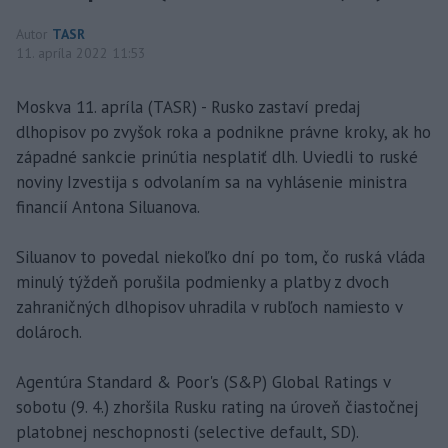
Autor
TASR
11. apríla 2022 11:53
Moskva 11. apríla (TASR) - Rusko zastaví predaj
dlhopisov po zvyšok roka a podnikne právne kroky, ak ho
západné sankcie prinútia nesplatiť dlh. Uviedli to ruské
noviny Izvestija s odvolaním sa na vyhlásenie ministra
financií Antona Siluanova.
Siluanov to povedal niekoľko dní po tom, čo ruská vláda
minulý týždeň porušila podmienky a platby z dvoch
zahraničných dlhopisov uhradila v rubľoch namiesto v
dolároch.
Agentúra Standard & Poor's (S&P) Global Ratings v
sobotu (9. 4.) zhoršila Rusku rating na úroveň čiastočnej
platobnej neschopnosti (selective default, SD).