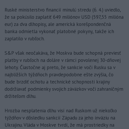
Ruské ministerstvo financií minulú stredu (6. 4.) uviedlo,
že sa pokúsilo zaplatiť 649 miliónov USD (597,55 milióna
eur) za dva dlhopisy, ale americká korešpondenčná
banka odmietla vykonať platobné pokyny, takže ich
zaplatilo v rubľoch.
S&P však neočakáva, že Moskva bude schopná previesť
platby v rubľoch na doláre v rámci povolenej 30-dňovej
lehoty. Čiastočne aj preto, že sankcie voči Rusku sa v
najbližších týždňoch pravdepodobne ešte zvýšia, čo
bude brzdiť ochotu a technické schopnosti krajiny
dodržiavať podmienky svojich záväzkov voči zahraničným
držiteľom dlhu.
Hrozba nesplatenia dlhu visí nad Ruskom už niekoľko
týždňov v dôsledku sankcií Západu za jeho inváziu na
Ukrajinu. Vláda v Moskve tvrdí, že má prostriedky na