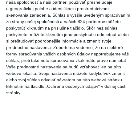
naša spoločnosť a naši partneri používať presné údaje
INTOXIKOVALA SA OSOBA:
o geografickej polohe a identifikáciu prostredníctvom
Požiar v Braväcove zasiahol 10
skenovania zariadenia. Súhlas s vyššie uvedeným spracúvaním
stavieb
zo strany našej spoločnosti a našich 824 partnerov môžete
dnes 10:13
poskytnúť kliknutím na príslušné tlačidlo. Skôr než súhlas
poskytnete, môžete kliknutím jeho poskytnutie odmietnuť alebo
Na západe sú miestami vydané
si preštudovať podrobnejšie informácie a zmeniť svoje
výstrahy prvého stupňa pred
prednostné nastavenia.
Zoberte na vedomie, že na niektoré
horúčavami
formy spracúvania vašich osobných údajov nepotrebujeme váš
dnes 11:21
súhlas, proti takémuto spracovaniu však máte právo namietať.
Vaše prednostné nastavenia sa budú vzťahovať len na túto
Slováci prehrali v semifinále s
webovú lokalitu. Svoje nastavenia môžete kedykoľvek zmeniť
USA 2:5, o bronz proti Fínsku
alebo svoj súhlas odvolať návratom na túto webovú stránku
dnes 7:21
kliknutím na tlačidlo „Ochrana osobných údajov“ v dolnej časti
stránky.
Práve teraz
-
V niektorých okresoch na západnom Slovensku platia v
11:19
sobotu popoludní
výstrahy prvého stupňa pred vysokými teplotami.
Slovenský hydrometeorologický ústav (SHMÚ) o tom informuje na
webe.