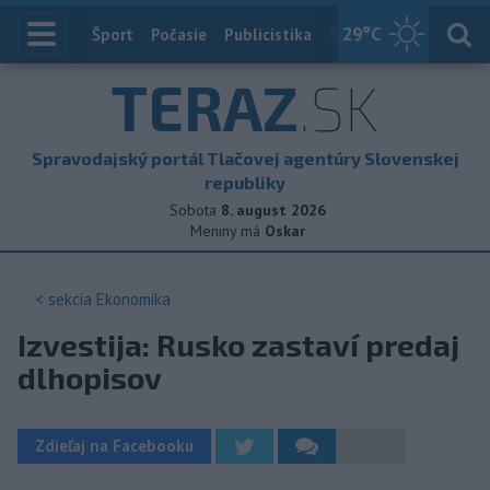
29
°C
Index
Šport
Počasie
Publicistika
Slovensko
Zahranič
TERAZ
.SK
Spravodajský portál Tlačovej agentúry Slovenskej
republiky
Sobota
8. august 2026
Meniny má
Oskar
< sekcia
Ekonomika
Izvestija: Rusko zastaví predaj
dlhopisov
Zdieľaj na Facebooku