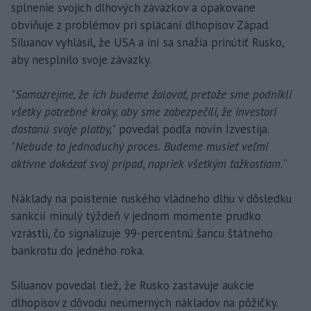
splnenie svojich dlhových záväzkov a opakovane
obviňuje z problémov pri splácaní dlhopisov Západ.
Siluanov vyhlásil, že USA a iní sa snažia prinútiť Rusko,
aby nesplnilo svoje záväzky.
"
Samozrejme, že ich budeme žalovať, pretože sme podnikli
všetky potrebné kroky, aby sme zabezpečili, že investori
dostanú svoje platby,
" povedal podľa novín Izvestija.
"
Nebude to jednoduchý proces. Budeme musieť veľmi
aktívne dokázať svoj prípad, napriek všetkým ťažkostiam.
“
Náklady na poistenie ruského vládneho dlhu v dôsledku
sankcií minulý týždeň v jednom momente prudko
vzrástli, čo signalizuje 99-percentnú šancu štátneho
bankrotu do jedného roka.
Siluanov povedal tiež, že Rusko zastavuje aukcie
dlhopisov z dôvodu neúmerných nákladov na pôžičky.