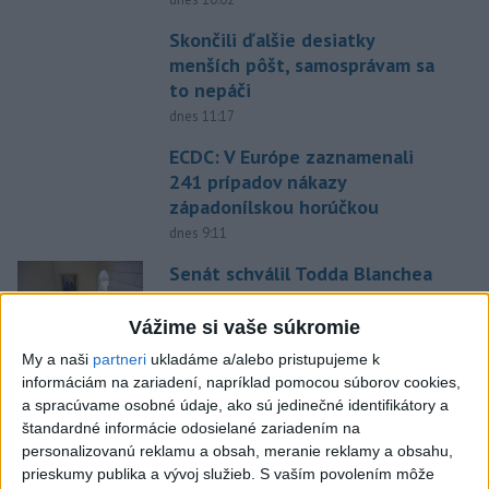
Skončili ďalšie desiatky
menších pôšt, samosprávam sa
to nepáči
dnes 11:17
ECDC: V Európe zaznamenali
241 prípadov nákazy
západonílskou horúčkou
dnes 9:11
Senát schválil Todda Blanchea
do funkcie ministra
spravodlivosti
Vážime si vaše súkromie
dnes 10:49
My a naši
partneri
ukladáme a/alebo pristupujeme k
informáciám na zariadení, napríklad pomocou súborov cookies,
Firmám chýbajú kvalifikovaní
a spracúvame osobné údaje, ako sú jedinečné identifikátory a
ľudia, pomôcť môže
štandardné informácie odosielané zariadením na
rekvalifikácia
personalizovanú reklamu a obsah, meranie reklamy a obsahu,
dnes 9:42
prieskumy publika a vývoj služieb.
S vaším povolením môže