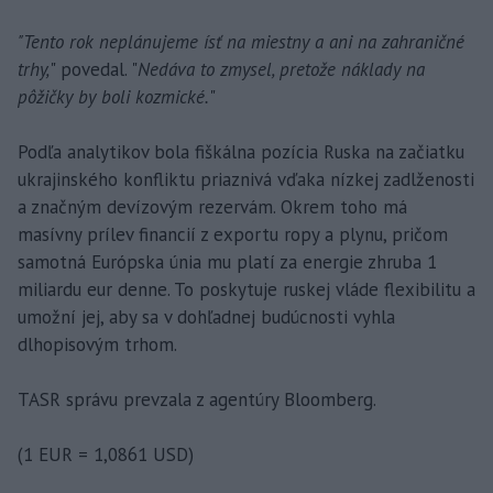
"Tento rok neplánujeme ísť na miestny a ani na zahraničné
trhy,
" povedal. "
Nedáva to zmysel, pretože náklady na
pôžičky by boli kozmické.
"
Podľa analytikov bola fiškálna pozícia Ruska na začiatku
ukrajinského konfliktu priaznivá vďaka nízkej zadlženosti
a značným devízovým rezervám. Okrem toho má
masívny prílev financií z exportu ropy a plynu, pričom
samotná Európska únia mu platí za energie zhruba 1
miliardu eur denne. To poskytuje ruskej vláde flexibilitu a
umožní jej, aby sa v dohľadnej budúcnosti vyhla
dlhopisovým trhom.
TASR správu prevzala z agentúry Bloomberg.
(1 EUR = 1,0861 USD)