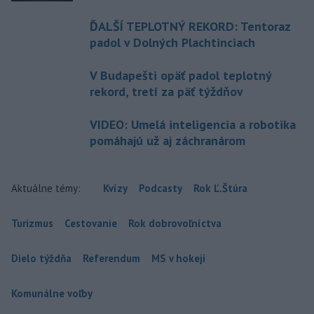
ĎALŠÍ TEPLOTNÝ REKORD: Tentoraz
padol v Dolných Plachtinciach
V Budapešti opäť padol teplotný
rekord, tretí za päť týždňov
VIDEO: Umelá inteligencia a robotika
pomáhajú už aj záchranárom
Aktuálne témy:
Kvízy
Podcasty
Rok Ľ.Štúra
Turizmus
Cestovanie
Rok dobrovoľníctva
Dielo týždňa
Referendum
MS v hokeji
Komunálne voľby