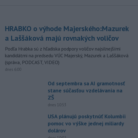
HRABKO o výhode Majerského:Mazurek
a Laššáková majú rovnakých voličov
Podľa Hrabka sú z hľadiska podpory voličov najsilnejšími
kandidátmi na predsedu VÚC Majerský, Mazurek a Laššáková
(správa, PODCAST, VIDEO)
dnes 6:00
Od septembra sa AI gramotnosť
stane súčasťou vzdelávania na
ZŠ
dnes 10:53
USA plánujú poskytnúť Kolumbii
pomoc vo výške jednej miliardy
dolárov
dnes 10:02