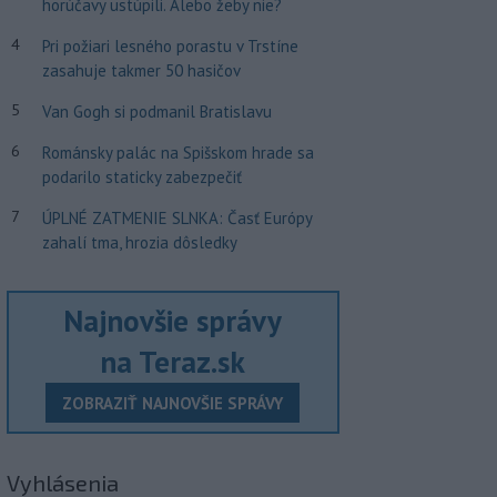
horúčavy ustúpili. Alebo žeby nie?
4
Pri požiari lesného porastu v Trstíne
zasahuje takmer 50 hasičov
5
Van Gogh si podmanil Bratislavu
6
Románsky palác na Spišskom hrade sa
podarilo staticky zabezpečiť
7
ÚPLNÉ ZATMENIE SLNKA: Časť Európy
zahalí tma, hrozia dôsledky
Najnovšie správy
na Teraz.sk
ZOBRAZIŤ NAJNOVŠIE SPRÁVY
Vyhlásenia