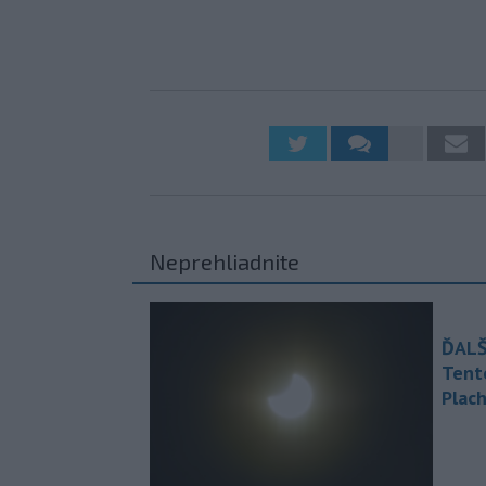
Neprehliadnite
ĎALŠ
Tent
Plach