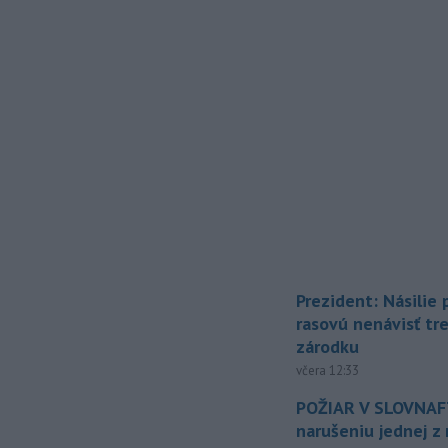
Prezident: Násilie
rasovú nenávisť tr
zárodku
včera 12:33
POŽIAR V SLOVNAFT
narušeniu jednej z 