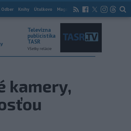
 Odber
Knihy
Útulkovo
Magazín
News Now
Archív
TASR
Televízna
publicistika
TASR
ky
Všetky relácie
né kamery,
osťou