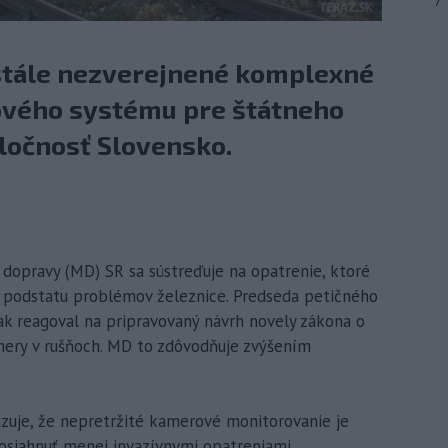
7
 stále nezverejnené komplexné
ového systému pre štátneho
ločnosť Slovensko.
vo dopravy (MD) SR sa sústreďuje na opatrenie, ktoré
i podstatu problémov železnice. Predseda petičného
k reagoval na pripravovaný návrh novely zákona o
mery v rušňoch. MD to zdôvodňuje zvýšením
uje, že nepretržité kamerové monitorovanie je
siahnuť menej invazívnymi opatreniami.