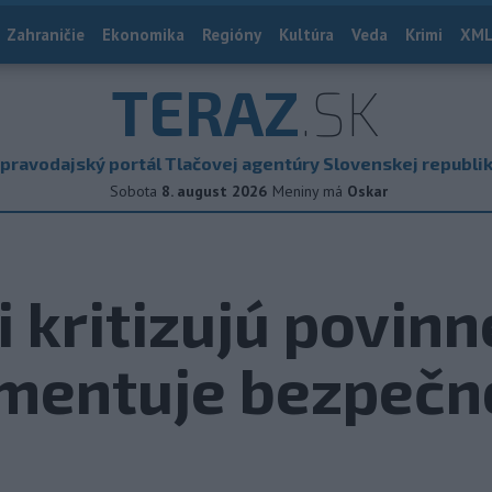
Zahraničie
Ekonomika
Regióny
Kultúra
Veda
Krimi
XML
TERAZ
.SK
pravodajský portál Tlačovej agentúry Slovenskej republi
Sobota
8. august 2026
Meniny má
Oskar
 kritizujú povin
umentuje bezpečn