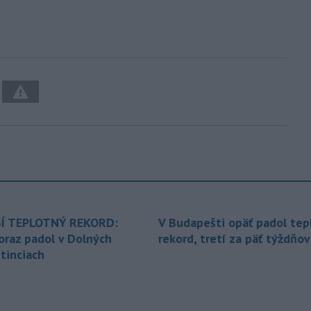
Í TEPLOTNÝ REKORD:
V Budapešti opäť padol tep
oraz padol v Dolných
rekord, tretí za päť týždňov
tinciach