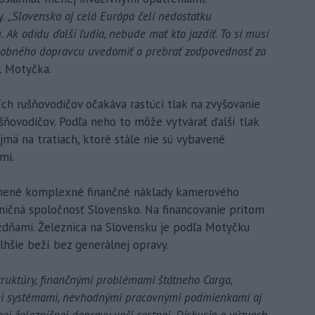
y.
„Slovensko aj celá Európa čelí nedostatku
 Ak odídu ďalší ľudia, nebude mať kto jazdiť. To si musí
osobného dopravcu uvedomiť a prebrať zodpovednosť za
l Motyčka.
ch rušňovodičov očakáva rastúci tlak na zvyšovanie
šňovodičov. Podľa neho to môže vytvárať ďalší tlak
jmä na tratiach, ktoré stále nie sú vybavené
mi.
rejnené komplexné finančné náklady kamerového
ičná spoločnosť Slovensko. Na financovanie pritom
ýždňami. Železnica na Slovensku je podľa Motyčku
lhšie beží bez generálnej opravy.
truktúry, finančnými problémami štátneho Carga,
i systémami, nevhodnými pracovnými podmienkami aj
j železničnej dopravy voči cestnej. Diskusia o výzvach