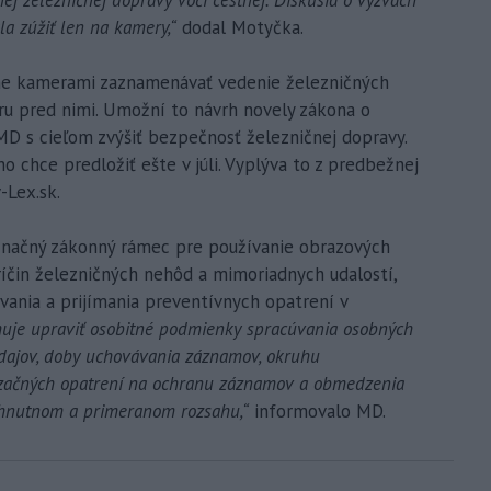
a zúžiť len na kamery,“
dodal Motyčka.
nne kamerami zaznamenávať vedenie železničných
toru pred nimi. Umožní to návrh novely zákona o
MD s cieľom zvýšiť bezpečnosť železničnej dopravy.
chce predložiť ešte v júli. Vyplýva to z predbežnej
-Lex.sk.
značný zákonný rámec pre používanie obrazových
ríčin železničných nehôd a mimoriadnych udalostí,
ania a prijímania preventívnych opatrení v
huje upraviť osobitné podmienky spracúvania osobných
dajov, doby uchovávania záznamov, okruhu
izačných opatrení na ochranu záznamov a obmedzenia
yhnutnom a primeranom rozsahu,“
informovalo MD.