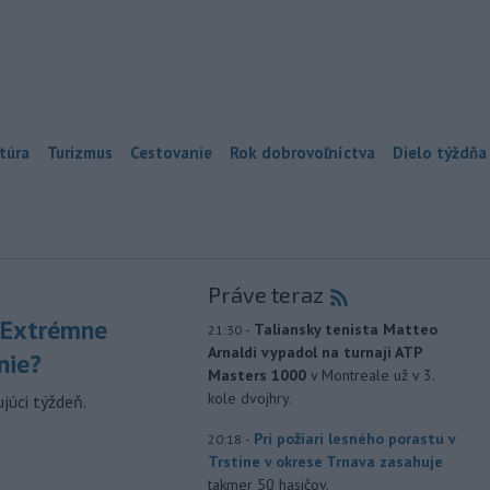
túra
Turizmus
Cestovanie
Rok dobrovoľníctva
Dielo týždňa
Práve teraz
 Extrémne
-
Taliansky tenista Matteo
21:30
Arnaldi vypadol na turnaji ATP
nie?
Masters 1000
v Montreale už v 3.
kole dvojhry.
júci týždeň.
-
Pri požiari lesného porastu v
20:18
Trstíne v okrese Trnava zasahuje
takmer 50 hasičov.