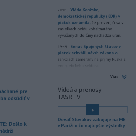
-
Vláda Konžskej
20:01
demokratickej republiky (KDR) v
piatok oznámila,
že preverí, či sa v
zásielkach oxidu kobaltnatého
vyvážaných do Číny nachádza urán.
-
Senát Spojených štátov v
19:49
piatok schválil návrh zákona o
sankciách zameraný na príjmy Ruska z
energetického sektora.
Viac
-
Slovenská polícia prispela k
16:08
objasneniu prípadu prevádzačstva,
Videá a prenosy
ktorý sa podarilo ukončiť
 páchané pre
TASR TV
právoplatným odsúdením páchateľa v
eba odsúdiť v
Maďarsku.
-
Piatkový požiar v
15:21
Deväť Slovákov zabojuje na ME
bratislavskej rafinérii Slovnaft je
E: Došlo k
v Paríži o čo najlepšie výsledky
pod kontrolou.
Príčina jeho vzniku
nádrží
bude predmetom vyšetrovania. Pre