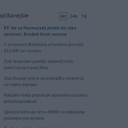
ajčítanejšie
6h
24h
7d
EY: Ak sa Hormuzský prieliv do roka
neotvorí, Británii hrozí recesia
V prístavoch Bratislava a Komárno preložili
832.009 ton tovarov
Štát financiami pomôže dokončiť útlm
baníctva na hornej Nitre
Stav Dunaja vplýva na prekládku tovarov aj
na vodnú dopravu
Rakúska vláda pripravuje opatrenia na pomoc
poľnohospodárom
Opozícia kritizuje výzvu MIRRI na odkúpenie
pozemkov pre bývanie