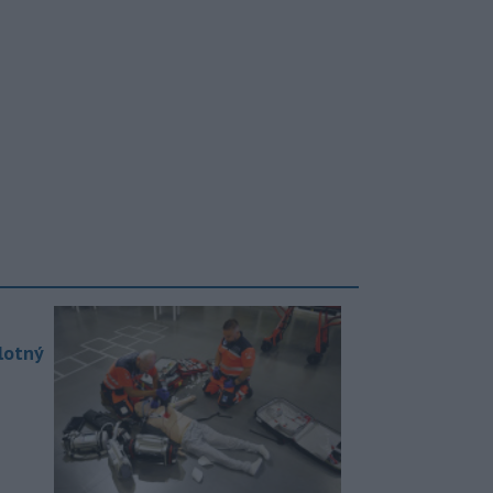
lotný