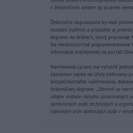
v železničnom sektore by sa preto nemal
Železniční dopravcovia by mali povi
vozidiel (rušňov) a prípadne aj pries
doprave na dráhach, ktorý pripravuje 
Na medzirezortné pripomienkovanie ho 
informácie zverejnenej na portáli Slov
Navrhovaná úprava má vytvoriť jedno
záznamov najmä na účely zisťovania p
bezpečnostného vyšetrovania, dokazov
železničnej doprave.
„Zároveň sa navr
údajov vrátane rozsahu spracúvaných ú
oprávnených osôb, technických a organ
vybraných práv dotknutých osôb v nev