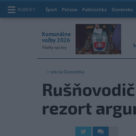
RUBRIKY
Index
Šport
Počasie
Publicistika
Slovensko
Komunálne
voľby 2026
S
Všetky správy
< sekcia
Ekonomika
Rušňovodiči
rezort arg