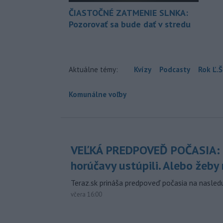
ČIASTOČNÉ ZATMENIE SLNKA:
Pozorovať sa bude dať v stredu
Aktuálne témy:
Kvízy
Podcasty
Rok Ľ.Š
Komunálne voľby
VEĽKÁ PREDPOVEĎ POČASIA:
horúčavy ustúpili. Alebo žeby 
Teraz.sk prináša predpoveď počasia na nasledu
včera 16:00