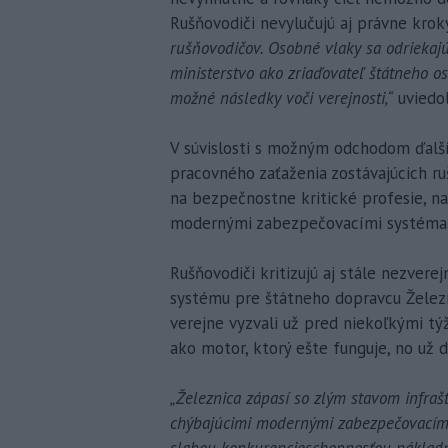
Rušňovodiči nevylučujú aj právne krok
rušňovodičov. Osobné vlaky sa odriekajú.
ministerstvo ako zriaďovateľ štátneho 
možné následky voči verejnosti,“
uviedo
V súvislosti s možným odchodom ďalší
pracovného zaťaženia zostávajúcich ru
na bezpečnostne kritické profesie, na
modernými zabezpečovacími systéma
Rušňovodiči kritizujú aj stále nezve
systému pre štátneho dopravcu Železn
verejne vyzvali už pred niekoľkými t
ako motor, ktorý ešte funguje, no už d
„Železnica zápasí so zlým stavom infraš
chýbajúcimi modernými zabezpečovacím
slabou konkurencieschopnosťou nákladne