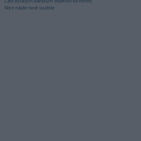
Časť bývalých banských objektov na hornej
Nitre nájde nové využitie