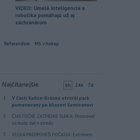
VIDEO: Umelá inteligencia a
robotika pomáhajú už aj
záchranárom
Referendum
MS v hokeji
Najčítanejšie
6h
24h
7d
V časti Košice-Krásna otvorili park
1
pomenovaný po kňazovi Semivanovi
2
ČIASTOČNÉ ZATMENIE SLNKA: Pozorovať
sa bude dať v stredu
3
VEĽKÁ PREDPOVEĎ POČASIA: Extrémne